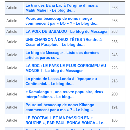
Le trio des Bana Lac à l’origine d’Imana
Article
268
Matiti Mabe ! - Le blog de…
Pourquoi beaucoup de noms mongo
Article
268
commencent par « BO » ? - Le blog de…
Article
LA VOIX DE BABALOU - Le blog de Messager
263
UNE CHANSON À DEUX TÊTES ?Rendre à
Article
255
César et Parapluie - Le blog de…
Le blog de Messager - Liste des derniers
Article
243
articles parus sur…
LA RDC : LE PAYS LE PLUS CORROMPU AU
Article
223
MONDE ! - Le blog de Messager
La photo de Lessa-Landu à l’époque du
Article
218
Continental. - Le blog de…
« Kamulangu », une œuvre populaire, deux
Article
200
interprétations. - Le blog…
Pourquoi beaucoup de noms Kikongo
Article
191
commencent par « ma » ? - Le blog…
LE FOOTBALL ET MA PASSION EN «
Article
186
ROUCHE », PAR PAUL BONGA BONGA - Le…