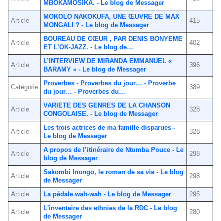
MBOKAMOSIKA. - Le blog de Messager
MOKOLO NAKOKUFA, UNE ŒUVRE DE MAX
Article
415
MONGALI ? - Le blog de Messager
BOUREAU DE CŒUR , PAR DENIS BONYEME
Article
402
ET L’OK-JAZZ. - Le blog de…
L’INTERVIEW DE MIRANDA EMMANUEL «
Article
396
BARAMY » - Le blog de Messager
Proverbes - Proverbes du jour… - Proverbe
Catégorie
389
du jour… - Proverbes du…
VARIETE DES GENRES DE LA CHANSON
Article
328
CONGOLAISE. - Le blog de Messager
Les trois actrices de ma famille disparues -
Article
328
Le blog de Messager
A propos de l’itinéraire de Ntumba Pouce - Le
Article
298
blog de Messager
Sakombi Inongo, le roman de sa vie - Le blog
Article
298
de Messager
Article
La pédale wah-wah - Le blog de Messager
295
L'inventaire des ethnies de la RDC - Le blog
Article
280
de Messager