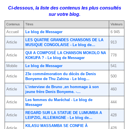
Ci-dessous, la liste des contenus les plus consultés
sur votre blog.
Contenus
Titres
Visiteurs
Accueil
Le blog de Messager
6 945
LES QUATRE GRANDES CHANSONS DE LA
Article
913
MUSIQUE CONGOLAISE - Le blog de…
QUI A COMPOSÉ LA CHANSON MOKOLO NA
Article
778
KOKUFA ? - Le blog de Messager
Mobile
Le blog de Messager
541
23e commémoration du décès de Denis
Article
500
Bonyeme de Thu Zahina - Le blog…
L’interview de Bruno ,en hommage à son
Article
460
jeune frère Denis Bonyeme. -…
Les femmes du Maréchal - Le blog de
Article
444
Messager
REGARD SUR LA STATUE DE LUMUMBA A
Article
428
LEIPZIG, ALLEMAGNE - Le blog de…
KILASU MASSAMBA SE CONFIE À
Article
428