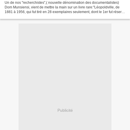
Un de nos "recherchistes",( nouvelle dénomination des documentalistes)
Dom Munsiensi, vient de mettre la main sur un livre rare:"Léopoldville, de
1881 à 1956, qui fut tiré en 28 exemplaires seulement, dont le 1er fut réservé
au Roi Baudouin. Vu son caractère...
Publicité