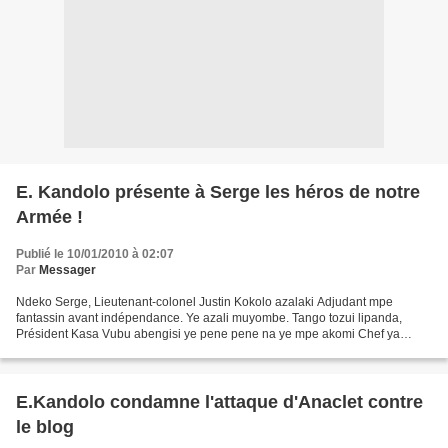
E. Kandolo présente à Serge les héros de notre
Armée !
Publié le 10/01/2010 à 02:07
Par
Messager
Ndeko Serge, Lieutenant-colonel Justin Kokolo azalaki Adjudant mpe
fantassin avant indépendance. Ye azali muyombe. Tango tozui lipanda,
Président Kasa Vubu abengisi ye pene pene na ye mpe akomi Chef ya
sécurité rapprochée na ye. Justin Kokolo azalaki...
E.Kandolo condamne l'attaque d'Anaclet contre
le blog