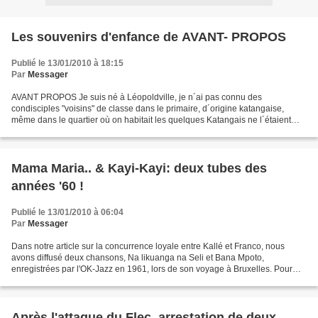
Les souvenirs d'enfance de AVANT- PROPOS
Publié le 13/01/2010 à 18:15
Par
Messager
AVANT PROPOS Je suis né à Léopoldville, je n´ai pas connu des
condisciples "voisins" de classe dans le primaire, d´origine katangaise,
même dans le quartier où on habitait les quelques Katangais ne l´étaient
que de nom, en réalité ils appartenaient à...
Mama Maria.. & Kayi-Kayi: deux tubes des
années '60 !
Publié le 13/01/2010 à 06:04
Par
Messager
Dans notre article sur la concurrence loyale entre Kallé et Franco, nous
avons diffusé deux chansons, Na likuanga na Seli et Bana Mpoto,
enregistrées par l'OK-Jazz en 1961, lors de son voyage à Bruxelles. Pour
équilibrer les tendances, il convient d'auditionner...
Après l'attaque du Flec, arrestation de deux