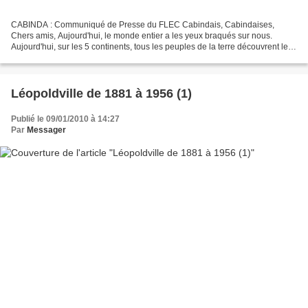
CABINDA : Communiqué de Presse du FLEC Cabindais, Cabindaises,
Chers amis, Aujourd'hui, le monde entier a les yeux braqués sur nous.
Aujourd'hui, sur les 5 continents, tous les peuples de la terre découvrent le
Cabinda, sa situation géographique, sa révolution...
Léopoldville de 1881 à 1956 (1)
Publié le 09/01/2010 à 14:27
Par
Messager