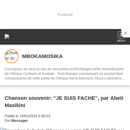
Publicité
MENU
MBOKAMOSIKA
Cet espace se veut un lieu de rencontres et d'échanges entre ressortissants
de l'Afrique Centrale et Australe . Tout étranger connaissant ou voulant faire
connaissance de cette partie de l'Afrique est le bienvenu. Nous y aborderons
des sujets culturels en français, portugais, ou en lingala, selon les
interlocuteurs . Notre devise:réduire la distance qui nous sépare du
continent, par l'entretien de la mémoire collective, en recourant à notre
musique dans toute sa diversité
Chanson souvenir: "JE SUIS FACHE", par Abeti
Masikini
Publié le 15/01/2010 à 06:02
Par
Messager