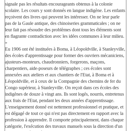
signale pas les résultats encourageants obtenus à la colonie
scolaire. Les cours y sont donnés en langue indigène. Les enfants
reçoivent des livres qui peuvent les intéresser. On ne leur parle
pas de la Gaule antique, des chinoiseries grammaticales ; on ne
leur fait pas résoudre des problèmes dont tous les éléments sont
en flagrante contradiction avec les idées communes à leur milieu.
»
Eu 1906 ont été instituées à Boma, à Léopoldville, à Stanleyville,
des écoles d'apprentissage pour former des ouvriers mécaniciens,
ajusteurs-monteurs, chaudronniers, forgerons, maçons,
charpentiers, aide-poseurs de télégraphes ; ces écoles sont
annexées aux ateliers et aux chantiers de l'Etat, à Boma et à
Léopoldville, et à ceux de la Compagnie des chemins de fer du
Congo supérieur, à Stanleyville. On reçoit dans ces écoles des
indigènes de douze à vingt ans. Ils sont logés, nourris, entretenus
aux frais de l'Etat, pendant les deux années d'apprentissage.
L'enseignement donné est nettement professionnel et pratique, et
est dégagé de tout ce qui n'est pas directement en rapport avec la
profession à apprendre. Il comporte principalement, dans chaque
catégorie, l'exécution des travaux manuels sous la direction d'un