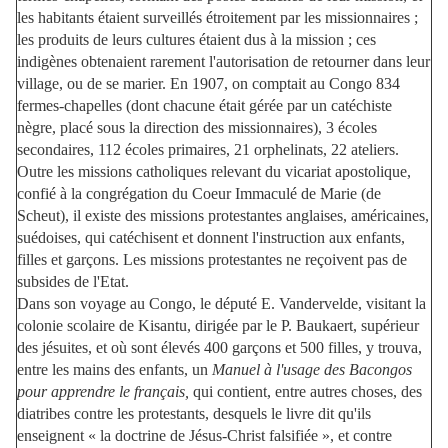
les habitants étaient surveillés étroitement par les missionnaires ;
les produits de leurs cultures étaient dus à la mission ; ces
indigènes obtenaient rarement l'autorisation de retourner dans leur
village, ou de se marier. En 1907, on comptait au Congo 834
fermes-chapelles (dont chacune était gérée par un catéchiste
nègre, placé sous la direction des missionnaires), 3 écoles
secondaires, 112 écoles primaires, 21 orphelinats, 22 ateliers.
Outre les missions catholiques relevant du vicariat apostolique,
confié à la congrégation du Coeur Immaculé de Marie (de
Scheut), il existe des missions protestantes anglaises, américaines,
suédoises, qui catéchisent et donnent l'instruction aux enfants,
filles et garçons. Les missions protestantes ne reçoivent pas de
subsides de l'Etat.
Dans son voyage au Congo, le député E. Vandervelde, visitant la
colonie scolaire de Kisantu, dirigée par le P. Baukaert, supérieur
des jésuites, et où sont élevés 400 garçons et 500 filles, y trouva,
entre les mains des enfants, un
Manuel à l'usage des Bacongos
pour apprendre le français,
qui contient, entre autres choses, des
diatribes contre les protestants, desquels le livre dit qu'ils
enseignent « la doctrine de Jésus-Christ falsifiée », et contre