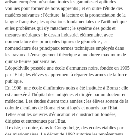
artisan européen présentant toutes les garanties et aptitudes
voulues pour former de bons apprentis ; et en outre l'étude des
matières suivantes : l'écriture, la lecture et la prononciation de la
langue française ; les opérations fondamentales de l'arithmétique
et les problèmes qui s'y rattachent ; le système des poids et
mesures métriques ; le dessin industriel élémentaire, avec
nomenclature des principales figures de géométrie ; la
nomenclature des principaux termes techniques employés dans
les travaux. L'enseignement théorique a une durée maximum de
quinze heures par semaine.
Léopoldville possède une école d'armuriers noirs, fondée en 1905
par l'Etat ; les élèves y apprennent à réparer les armes de la force
publique.
En 1908, une école d'infirmiers noirs a été instituée à Boma ; elle
est annexée à l'hôpital des indigènes et dirigée par un docteur en
médecine. Les études durent trois années ; les élèves sortent de la
colonie d'enfants de Boma et sont logés et nourris par l'Etat.
Telles sont les oeuvres d'éducation et d'instruction fondées,
dirigées et entretenues par l'Etat.
Il existe, en outre, dans le Congo belge, des écoles établies par
des missionnaires. Le décret de 1892 autorise les représentants