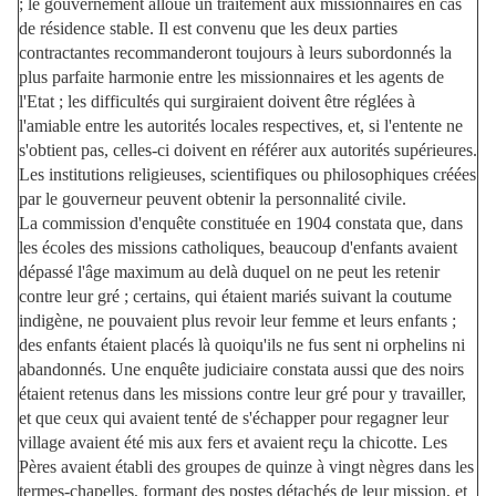
; le gouvernement alloue un traitement aux missionnaires en cas
de résidence stable. Il est convenu que les deux parties
contractantes recommanderont toujours à leurs subordonnés la
plus parfaite harmonie entre les missionnaires et les agents de
l'Etat ; les difficultés qui surgiraient doivent être réglées à
l'amiable entre les autorités locales respectives, et, si l'entente ne
s'obtient pas, celles-ci doivent en référer aux autorités supérieures.
Les institutions religieuses, scientifiques ou philosophiques créées
par le gouverneur peuvent obtenir la personnalité civile.
La commission d'enquête constituée en 1904 constata que, dans
les écoles des missions catholiques, beaucoup d'enfants avaient
dépassé l'âge maximum au delà duquel on ne peut les retenir
contre leur gré ; certains, qui étaient mariés suivant la coutume
indigène, ne pouvaient plus revoir leur femme et leurs enfants ;
des enfants étaient placés là quoiqu'ils ne fus sent ni orphelins ni
abandonnés. Une enquête judiciaire constata aussi que des noirs
étaient retenus dans les missions contre leur gré pour y travailler,
et que ceux qui avaient tenté de s'échapper pour regagner leur
village avaient été mis aux fers et avaient reçu la chicotte. Les
Pères avaient établi des groupes de quinze à vingt nègres dans les
termes-chapelles, formant des postes détachés de leur mission, et