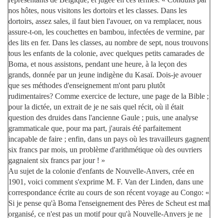
nos hôtes, nous visitons les dortoirs et les classes. Dans les
dortoirs, assez sales, il faut bien l'avouer, on va remplacer, nous
assure-t-on, les couchettes en bambou, infectées de vermine, par
des lits en fer. Dans les classes, au nombre de sept, nous trouvons
tous les enfants de la colonie, avec quelques petits camarades de
Boma, et nous assistons, pendant une heure, à la leçon des
grands, donnée par un jeune indigène du Kasaï. Dois-je avouer
que ses méthodes d'enseignement m'ont paru plutôt
rudimentaires? Comme exercice de lecture, une page de la Bible ;
pour la dictée, un extrait de je ne sais quel récit, où il était
question des druides dans l'ancienne Gaule ; puis, une analyse
grammaticale que, pour ma part, j'aurais été parfaitement
incapable de faire ; enfin, dans un pays où les travailleurs gagnent
six francs par mois, un problème d'arithmétique où des ouvriers
gagnaient six francs par jour ! »
Au sujet de la colonie d'enfants de Nouvelle-Anvers, crée en
1901, voici comment s'exprime M. F. Van der Linden, dans une
correspondance écrite au cours de son récent voyage au Congo: «
Si je pense qu'à Boma l'enseignement des Pères de Scheut est mal
organisé, ce n'est pas un motif pour qu'à Nouvelle-Anvers je ne