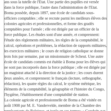
ans sous la tutelle de l'Etat. Une partie des pupilles est versée
dans la force publique, l'autre dans l'administration de l'Etat.
Boma possède, depuis 1897, une école de candidats sous-
officiers comptables ; elle se recrute parmi les meilleurs élèves des
colonies agricoles et professionnelles, et forme des gradés
comptables pour l'armée ; elle est dirigée par un officier de la
force publique. Les études sont d'une année, et comprennent:
l'étude des règlements militaires, les règles de la comptabilité, le
calcul, opérations et problèmes, la rédaction de rapports militaires,
les exercices militaires ; le cours de religion catholique se donne
trois fois par semaine, par un missionnaire de Scheut. Une autre
école de candidats commis est établie à Boma pour les élèves qui
ne sont pas incorporés dans la force publique ; elle est dirigée par
un magistrat attaché à la direction de la justice ; les cours durent
deux années, et comprennent: le français (lecture, orthographe,
rédaction), les quatre règles du calcul, le système métrique, les
éléments de la comptabilité, la géographie et l'histoire du Congo,
l'hygiène, l'établissement d'une comptabilité de station.
La colonie agricole et professionnelle de Boma a été visitée en
août 1908 par M. E. Vandervelde, membre de la Chambre des
représentants de Belgique, et jugée en ces termes: « Conduits par