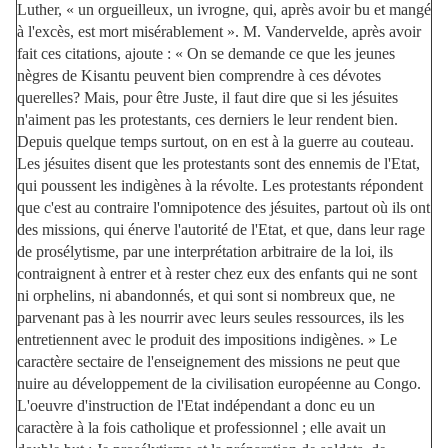
Luther, « un orgueilleux, un ivrogne, qui, après avoir bu et mangé
à l'excès, est mort misérablement ». M. Vandervelde, après avoir
fait ces citations, ajoute : « On se demande ce que les jeunes
nègres de Kisantu peuvent bien comprendre à ces dévotes
querelles? Mais, pour être Juste, il faut dire que si les jésuites
n'aiment pas les protestants, ces derniers le leur rendent bien.
Depuis quelque temps surtout, on en est à la guerre au couteau.
Les jésuites disent que les protestants sont des ennemis de l'Etat,
qui poussent les indigènes à la révolte. Les protestants répondent
que c'est au contraire l'omnipotence des jésuites, partout où ils ont
des missions, qui énerve l'autorité de l'Etat, et que, dans leur rage
de prosélytisme, par une interprétation arbitraire de la loi, ils
contraignent à entrer et à rester chez eux des enfants qui ne sont
ni orphelins, ni abandonnés, et qui sont si nombreux que, ne
parvenant pas à les nourrir avec leurs seules ressources, ils les
entretiennent avec le produit des impositions indigènes. » Le
caractère sectaire de l'enseignement des missions ne peut que
nuire au développement de la civilisation européenne au Congo.
L'oeuvre d'instruction de l'Etat indépendant a donc eu un
caractère à la fois catholique et professionnel ; elle avait un