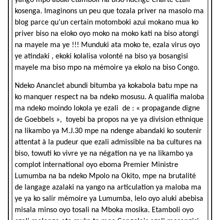
yango mpo abuki etamboli na biso ndenge Charte ezali
kosenga. Imaginons un peu que tozala priver na masolo ma
blog parce qu’un certain motomboki azui mokano mua ko
priver biso na eloko oyo moko na moko kati na biso atongi
na mayele ma ye !!! Munduki ata moko te, ezala virus oyo
ye atindaki , ekoki kolalisa volonté na biso ya bosangisi
mayele ma biso mpo na mémoire ya ekolo na biso Congo.
Ndeko Ananclet abundi bitumba ya kokabola batu mpe na
ko manquer respect na ba ndeko mosusu. A qualifia maloba
ma ndeko moindo lokola ye ezali de : « propagande digne
de Goebbels », toyebi ba propos na ye ya division ethnique
na likambo ya M.J.30 mpe na ndenge abandaki ko soutenir
attentat à la pudeur que ezali admissible na ba cultures na
biso, towuti ko vivre ye na négation na ye na likambo ya
complot international oyo eboma Premier Ministre
Lumumba na ba ndeko Mpolo na Okito, mpe na brutalité
de langage azalaki na yango na articulation ya maloba ma
ye ya ko salir mémoire ya Lumumba, lelo oyo aluki abebisa
misala minso oyo tosali na Mboka mosika. Etamboli oyo