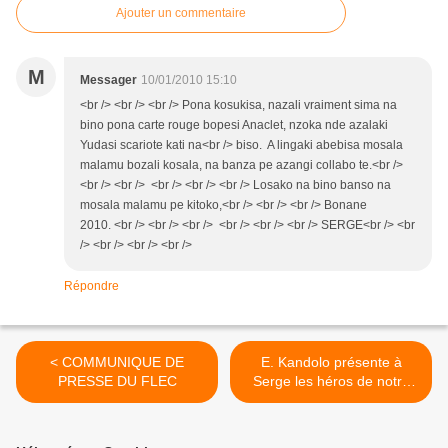
Ajouter un commentaire
M
Messager
10/01/2010 15:10
<br /> <br /> <br /> Pona kosukisa, nazali vraiment sima na
bino pona carte rouge bopesi Anaclet, nzoka nde azalaki
Yudasi scariote kati na<br /> biso. A lingaki abebisa mosala
malamu bozali kosala, na banza pe azangi collabo te.<br />
<br /> <br /> <br /> <br /> <br /> Losako na bino banso na
mosala malamu pe kitoko,<br /> <br /> <br /> Bonane
2010. <br /> <br /> <br /> <br /> <br /> <br /> SERGE<br /> <br
/> <br /> <br /> <br />
Répondre
< COMMUNIQUE DE
E. Kandolo présente à
PRESSE DU FLEC
Serge les héros de notre
Armée ! >