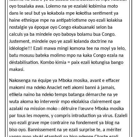
oyo tosalaka awa. Lolemo na ye ezalaki kobimisa moto
dans le seul but ya kokabola mpe kokotisa sentiment ya
haine ethnique mpe na antipatriotisme oyo ezali kolakisa
nostalgie ya époque oyo Congo ekabuanaki selon ba
calculs ya ba mindele oyo baboya bolamu bua Congo.
Justement, mindele oyo ye azali kolanda doctrine na
idéologie!!! Ezali mawa mingi komona tee na moyi ya lelo,
batu mosusu bateka molimo mpo na kaka Congo ezala na
déstabilisation. Kombo kimia = paix ezali kotungisa bango
makasi.
Nakosenga na équipe ya Mboka mosika, avant e effacer
makomi ma ndeko Anaclet neti akomi banni à jamais,
etikela naino ba ndeko temps batanga démarche na ye
wuta akoma ko intervenir mpo ekolakisa clairement que
azalaki na mission moko : détruire l’œuvre Mboka mosika
par tous les moyens, y compris introduction ya virus. Ezaleli
oyo ezali grave mpe contraire na fondement ya blog na
biso oyo. Bannissement na ye ezali surprise te, a mériter