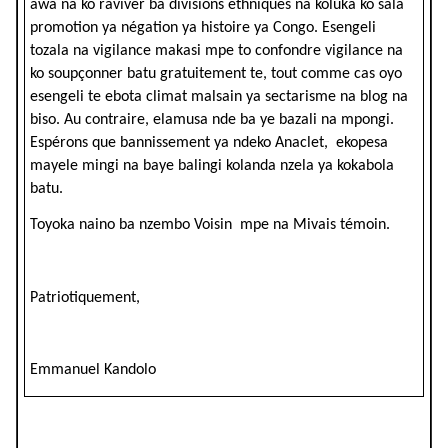
awa na ko raviver ba divisions ethniques na koluka ko sala
promotion ya négation ya histoire ya Congo. Esengeli
tozala na vigilance makasi mpe to confondre vigilance na
ko soupçonner batu gratuitement te, tout comme cas oyo
esengeli te ebota climat malsain ya sectarisme na blog na
biso. Au contraire, elamusa nde ba ye bazali na mpongi.
Espérons que bannissement ya ndeko Anaclet, ekopesa
mayele mingi na baye balingi kolanda nzela ya kokabola
batu.
Toyoka naino ba nzembo Voisin mpe na Mivais témoin.
Patriotiquement,
Emmanuel Kandolo