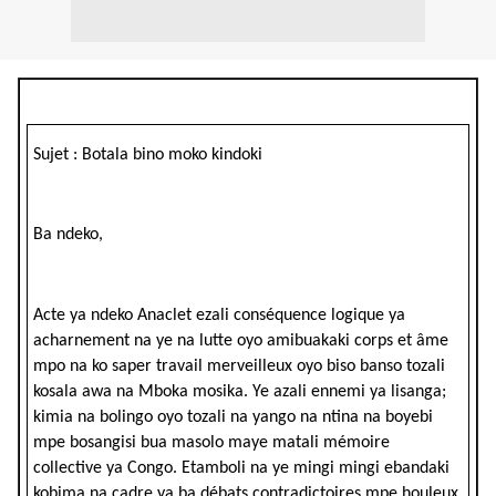
Sujet : Botala bino moko kindoki
Ba ndeko,
Acte ya ndeko Anaclet ezali conséquence logique ya
acharnement na ye na lutte oyo amibuakaki corps et âme
mpo na ko saper travail merveilleux oyo biso banso tozali
kosala awa na Mboka mosika. Ye azali ennemi ya lisanga;
kimia na bolingo oyo tozali na yango na ntina na boyebi
mpe bosangisi bua masolo maye matali mémoire
collective ya Congo. Etamboli na ye mingi mingi ebandaki
kobima na cadre ya ba débats contradictoires mpe houleux