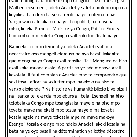
ezali malonga ata muke te mpo Congolais azali mosangisi.
Malheureusement, ndeko Anaclet ye ateka molimo mpo na
koyokisa ba ndeko ba ye na ekolo na ye motema mpasi.
Yango wana alelaka roi na ye, Léopold II, na mayi na
miso, koleka Premier Ministre ya Congo, Patrice Emery
Lumumba mpo koteka Congo ezali solution finale na ye.
Ba ndeko, comportement ya ndeko Anaclet ezali mal
nécessaire oyo esengeli elamusa ba oyo bazali kokanisa
que monguna ya Congo azali mosika. Te ! Monguna na biso
ezali kaka muana ekolo. A partir na ye nde mopaya azali
kokotela. Il faut combien d’Anaclet mpo to comprendre que
soki tosali effort na ko lutter mpo na ekolo na biso te,
yango ekokende ? Na histoire ya humanité bikolo biye bizali
na lisanga te, ekenda mpe ebunga libela. Esengeli na biso,
tolobelaka Congo mpe tosangisaka mayele na biso mpo
toyeba maye malekaki mpo tozua mayele ma koyeba
kosala ngele na maye tokosala mpe na maye makoya.
Esengeli tozala ekenge mpo ndeko Anaclet, akoki kozala na
batu na ye oyo bazali na détermination ya kotiya désordre