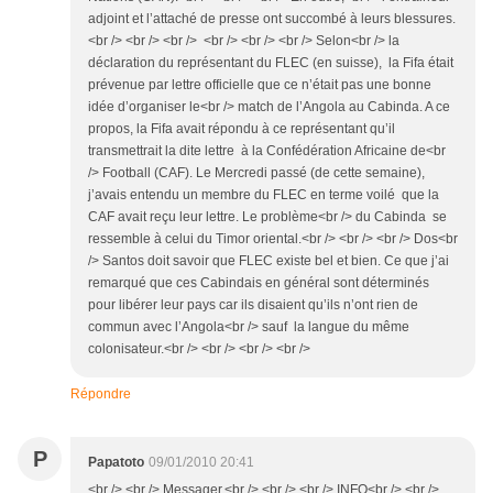
adjoint et l’attaché de presse ont succombé à leurs blessures.
<br /> <br /> <br /> <br /> <br /> <br /> Selon<br /> la
déclaration du représentant du FLEC (en suisse), la Fifa était
prévenue par lettre officielle que ce n’était pas une bonne
idée d’organiser le<br /> match de l’Angola au Cabinda. A ce
propos, la Fifa avait répondu à ce représentant qu’il
transmettrait la dite lettre à la Confédération Africaine de<br
/> Football (CAF). Le Mercredi passé (de cette semaine),
j’avais entendu un membre du FLEC en terme voilé que la
CAF avait reçu leur lettre. Le problème<br /> du Cabinda se
ressemble à celui du Timor oriental.<br /> <br /> <br /> Dos<br
/> Santos doit savoir que FLEC existe bel et bien. Ce que j’ai
remarqué que ces Cabindais en général sont déterminés
pour libérer leur pays car ils disaient qu’ils n’ont rien de
commun avec l’Angola<br /> sauf la langue du même
colonisateur.<br /> <br /> <br /> <br />
Répondre
P
Papatoto
09/01/2010 20:41
<br /> <br /> Messager,<br /> <br /> <br /> INFO<br /> <br />