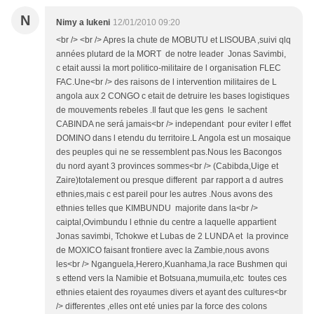
N
Nimy a lukeni
12/01/2010 09:20
<br /> <br /> Apres la chute de MOBUTU et LISOUBA ,suivi qlq
années plutard de la MORT de notre leader Jonas Savimbi,
c etait aussi la mort politico-militaire de l organisation FLEC
FAC.Une<br /> des raisons de l intervention militaires de L
angola aux 2 CONGO c etait de detruire les bases logistiques
de mouvements rebeles .Il faut que les gens le sachent
CABINDA ne será jamais<br /> independant pour eviter l effet
DOMINO dans l etendu du territoire.L Angola est un mosaique
des peuples qui ne se ressemblent pas.Nous les Bacongos
du nord ayant 3 provinces sommes<br /> (Cabibda,Uige et
Zaire)totalement ou presque different par rapport a d autres
ethnies,mais c est pareil pour les autres .Nous avons des
ethnies telles que KIMBUNDU majorite dans la<br />
caiptal,Ovimbundu l ethnie du centre a laquelle appartient
Jonas savimbi, Tchokwe et Lubas de 2 LUNDA et la province
de MOXICO faisant frontiere avec la Zambie,nous avons
les<br /> Nganguela,Herero,Kuanhama,la race Bushmen qui
s ettend vers la Namibie et Botsuana,mumuila,etc toutes ces
ethnies etaient des royaumes divers et ayant des cultures<br
/> differentes ,elles ont eté unies par la force des colons