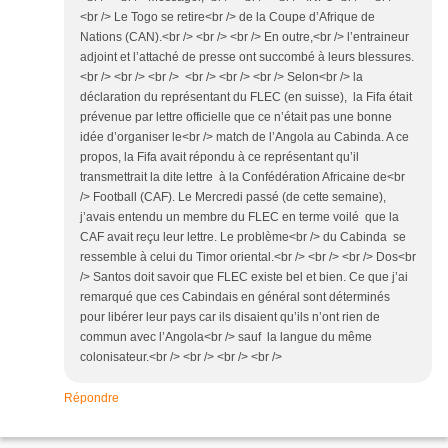
<br /> Le Togo se retire<br /> de la Coupe d’Afrique de
Nations (CAN).<br /> <br /> <br /> En outre,<br /> l’entraineur
adjoint et l’attaché de presse ont succombé à leurs blessures.
<br /> <br /> <br /> <br /> <br /> <br /> Selon<br /> la
déclaration du représentant du FLEC (en suisse), la Fifa était
prévenue par lettre officielle que ce n’était pas une bonne
idée d’organiser le<br /> match de l’Angola au Cabinda. A ce
propos, la Fifa avait répondu à ce représentant qu’il
transmettrait la dite lettre à la Confédération Africaine de<br
/> Football (CAF). Le Mercredi passé (de cette semaine),
j’avais entendu un membre du FLEC en terme voilé que la
CAF avait reçu leur lettre. Le problème<br /> du Cabinda se
ressemble à celui du Timor oriental.<br /> <br /> <br /> Dos<br
/> Santos doit savoir que FLEC existe bel et bien. Ce que j’ai
remarqué que ces Cabindais en général sont déterminés
pour libérer leur pays car ils disaient qu’ils n’ont rien de
commun avec l’Angola<br /> sauf la langue du même
colonisateur.<br /> <br /> <br /> <br />
Répondre