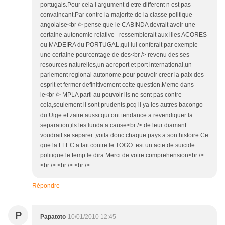
portugais.Pour cela l argument d etre different n est pas
convaincant.Par contre la majorite de la classe politique
angolaise<br /> pense que le CABINDA devrait avoir une
certaine autonomie relative ressemblerait aux illes ACORES
ou MADEIRA du PORTUGAL,qui lui conferait par exemple
une certaine pourcentage de des<br /> revenu des ses
resources naturelles,un aeroport et port international,un
parlement regional autonome,pour pouvoir creer la paix des
esprit et fermer definitivement cette question.Meme dans
le<br /> MPLA parti au pouvoir ils ne sont pas contre
cela,seulement il sont prudents,pcq il ya les autres bacongo
du Uige et zaire aussi qui ont tendance a revendiquer la
separation,ils les lunda a cause<br /> de leur diamant
voudrait se separer ,voila donc chaque pays a son histoire.Ce
que la FLEC a fait contre le TOGO est un acte de suicide
politique le temp le dira.Merci de votre comprehension<br />
<br /> <br /> <br />
Répondre
P
Papatoto
10/01/2010 12:45