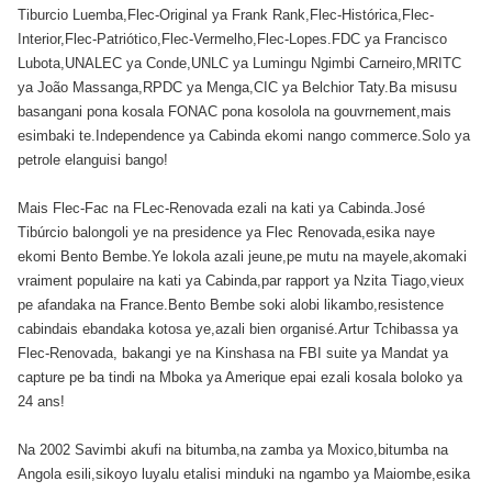
Tiburcio Luemba,Flec-Original ya Frank Rank,Flec-Histórica,Flec-
Interior,Flec-Patriótico,Flec-Vermelho,Flec-Lopes.FDC ya Francisco
Lubota,UNALEC ya Conde,UNLC ya Lumingu Ngimbi Carneiro,MRITC
ya João Massanga,RPDC ya Menga,CIC ya Belchior Taty.Ba misusu
basangani pona kosala FONAC pona kosolola na gouvrnement,mais
esimbaki te.Independence ya Cabinda ekomi nango commerce.Solo ya
petrole elanguisi bango!
Mais Flec-Fac na FLec-Renovada ezali na kati ya Cabinda.José
Tibúrcio balongoli ye na presidence ya Flec Renovada,esika naye
ekomi Bento Bembe.Ye lokola azali jeune,pe mutu na mayele,akomaki
vraiment populaire na kati ya Cabinda,par rapport ya Nzita Tiago,vieux
pe afandaka na France.Bento Bembe soki alobi likambo,resistence
cabindais ebandaka kotosa ye,azali bien organisé.Artur Tchibassa ya
Flec-Renovada, bakangi ye na Kinshasa na FBI suite ya Mandat ya
capture pe ba tindi na Mboka ya Amerique epai ezali kosala boloko ya
24 ans!
Na 2002 Savimbi akufi na bitumba,na zamba ya Moxico,bitumba na
Angola esili,sikoyo luyalu etalisi minduki na ngambo ya Maiombe,esika