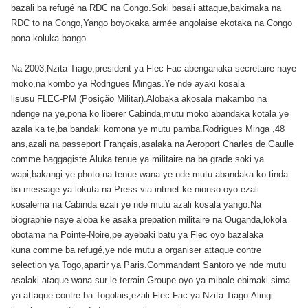
bazali ba refugé na RDC na Congo.Soki basali attaque,bakimaka na
RDC to na Congo,Yango boyokaka armée angolaise ekotaka na Congo
pona koluka bango.
Na 2003,Nzita Tiago,president ya Flec-Fac abenganaka secretaire naye
moko,na kombo ya Rodrigues Mingas.Ye nde ayaki kosala
lisusu FLEC-PM (Posição Militar).Alobaka akosala makambo na
ndenge na ye,pona ko liberer Cabinda,mutu moko abandaka kotala ye
azala ka te,ba bandaki komona ye mutu pamba.Rodrigues Minga ,48
ans,azali na passeport Français,asalaka na Aeroport Charles de Gaulle
comme baggagiste.Aluka tenue ya militaire na ba grade soki ya
wapi,bakangi ye photo na tenue wana ye nde mutu abandaka ko tinda
ba message ya lokuta na Press via intrnet ke nionso oyo ezali
kosalema na Cabinda ezali ye nde mutu azali kosala yango.Na
biographie naye aloba ke asaka prepation militaire na Ouganda,lokola
obotama na Pointe-Noire,pe ayebaki batu ya Flec oyo bazalaka
kuna comme ba refugé,ye nde mutu a organiser attaque contre
selection ya Togo,apartir ya Paris.Commandant Santoro ye nde mutu
asalaki ataque wana sur le terrain.Groupe oyo ya mibale ebimaki sima
ya attaque contre ba Togolais,ezali Flec-Fac ya Nzita Tiago.Alingi