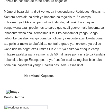
kozala na position de force pona ko negocier.
Même si bazalaki na droit yo kozua independence,Rodrigues Mingas na
Santoro bazalaki na droit ya koboma ba togolais te.Ba camps
militaires ya FAA ezali partout na Cabinda,bakokaki ko attaquer
bango,wana ezali problemes te,parce que ezali guerre,mais koboma ba
innocents wana ezali terrorisme,il faut ko condamner yango.Bango
balobi ke basalaki yango pona ba polices ya escorte,ezali lokuta.pona
ata policier moko te akufaki,au contraire grace ya heroisme ya police
wana nde ba degât ezali limités.En 2 Km ya esika ya attaque camp
militaire azalaka wana ya moins de 50 militaires pona nini te ba kendaki
kobundisa bango.Ebongo poste ya frontière epai ba togolais balekaka
pona nini bapanzaki yango.Ezalaki cas isolé.Assassinat.
Ndombasi Kupessa
Bento Bembe