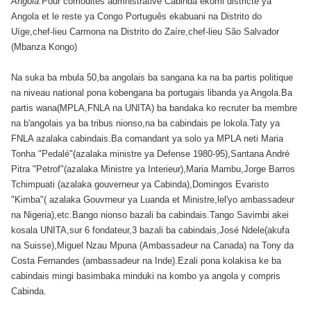
Angola.
Pour comodités admnistrative Cabinda ekomi districte ya
Angola et le reste ya Congo Português ekabuani na Distrito do
Uíge,chef-lieu Carmona na Distrito do Zaíre,chef-lieu São Salvador
(Mbanza Kongo)
Na suka ba mbula 50,ba angolais ba sangana ka na ba partis politique
na niveau national pona kobengana ba portugais libanda ya Angola.Ba
partis wana(MPLA,FNLA na UNITA) ba bandaka ko recruter ba membre
na b'angolais ya ba tribus nionso,na ba cabindais pe lokola.Taty ya
FNLA azalaka cabindais.Ba comandant ya solo ya MPLA neti Maria
Tonha "Pedalé"(azalaka ministre ya Defense 1980-95),Santana André
Pitra "Petrof"(azalaka Ministre ya Interieur),Maria Mambu,Jorge Barros
Tchimpuati (azalaka gouverneur ya Cabinda),Domingos Evaristo
"Kimba"( azalaka Gouvrneur ya Luanda et Ministre,lel'yo ambassadeur
na Nigeria),etc.Bango nionso bazali ba cabindais.Tango Savimbi akei
kosala UNITA,sur 6 fondateur,3 bazali ba cabindais,José Ndele(akufa
na Suisse),Miguel Nzau Mpuna (Ambassadeur na Canada) na Tony da
Costa Fernandes (ambassadeur na Inde).Ezali pona kolakisa ke ba
cabindais mingi basimbaka minduki na kombo ya angola y compris
Cabinda.