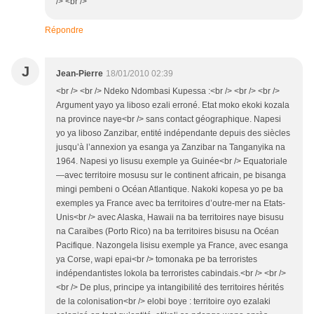
/> <br />
Répondre
J
Jean-Pierre
18/01/2010 02:39
<br /> <br /> Ndeko Ndombasi Kupessa :<br /> <br /> <br />
Argument yayo ya liboso ezali erroné. Etat moko ekoki kozala
na province naye<br /> sans contact géographique. Napesi
yo ya liboso Zanzibar, entité indépendante depuis des siècles
jusqu’à l’annexion ya esanga ya Zanzibar na Tanganyika na
1964. Napesi yo lisusu exemple ya Guinée<br /> Equatoriale
—avec territoire mosusu sur le continent africain, pe bisanga
mingi pembeni o Océan Atlantique. Nakoki kopesa yo pe ba
exemples ya France avec ba territoires d’outre-mer na Etats-
Unis<br /> avec Alaska, Hawaii na ba territoires naye bisusu
na Caraïbes (Porto Rico) na ba territoires bisusu na Océan
Pacifique. Nazongela lisisu exemple ya France, avec esanga
ya Corse, wapi epai<br /> tomonaka pe ba terroristes
indépendantistes lokola ba terroristes cabindais.<br /> <br />
<br /> De plus, principe ya intangibilité des territoires hérités
de la colonisation<br /> elobi boye : territoire oyo ezalaki