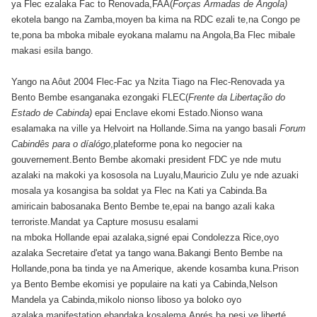
ya Flec ezalaka Fac to Renovada,FAA(
Forças Armadas de Angola)
ekotela bango na Zamba,moyen ba kima na RDC ezali te,na Congo pe
te,pona ba mboka mibale eyokana malamu na Angola,Ba Flec mibale
makasi esila bango.
Yango na Aôut 2004 Flec-Fac ya Nzita Tiago na Flec-Renovada ya
Bento Bembe esanganaka ezongaki FLEC(
Frente da Libertação do
Estado de Cabinda)
epai Enclave ekomi Estado.Nionso wana
esalamaka na ville ya Helvoirt na Hollande.Sima na yango basali
Forum
Cabindês para o díalógo
,plateforme pona ko negocier na
gouvernement.Bento Bembe akomaki president FDC ye nde mutu
azalaki na makoki ya kososola na Luyalu,Mauricio Zulu ye nde azuaki
mosala ya kosangisa ba soldat ya Flec na Kati ya Cabinda.Ba
amiricain babosanaka Bento Bembe te,epai na bango azali kaka
terroriste.Mandat ya Capture mosusu esalami
na mboka Hollande epai azalaka,signé epai Condolezza Rice,oyo
azalaka Secretaire d'etat ya tango wana.Bakangi Bento Bembe na
Hollande,pona ba tinda ye na Amerique, akende kosamba kuna.Prison
ya Bento Bembe ekomisi ye populaire na kati ya Cabinda,Nelson
Mandela ya Cabinda,mikolo nionso liboso ya boloko oyo
azalaka,manifestation ebandaka kosalema.Aprés ba pesi ye liberté