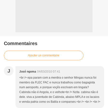
Commentaires
Ajouter un commentaire
J
José ngoma
04/03/2010 07:41
<br /> epa param com a mentira o senhor Mingas nunca foi
membro da FLEC FAC e nunca trabalhou como bagagista
num aeroporto, e porque voçês escrivam em lingala?
Cabinda nâo é Angola, e o velhote<br /> Nzita cabina nâo é
dele. viva a juventude de Cabinda, abaixo MPLA e os lacaios
e venda patria como os Batila e comparses.<br /> <br /> <br />