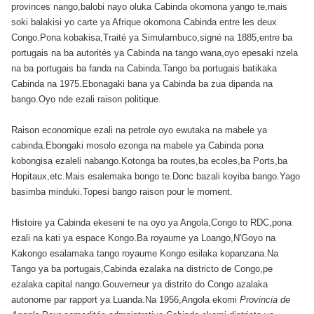
provinces nango,balobi nayo oluka Cabinda okomona yango te,mais
soki balakisi yo carte ya Afrique okomona Cabinda entre les deux
Congo.Pona kobakisa,Traité ya Simulambuco,signé na 1885,entre ba
portugais na ba autorités ya Cabinda na tango wana,oyo epesaki nzela
na ba portugais ba fanda na Cabinda.Tango ba portugais batikaka
Cabinda na 1975.Ebonagaki bana ya Cabinda ba zua dipanda na
bango.Oyo nde ezali raison politique.
Raison economique ezali na petrole oyo ewutaka na mabele ya
cabinda.Ebongaki mosolo ezonga na mabele ya Cabinda pona
kobongisa ezaleli nabango.Kotonga ba routes,ba ecoles,ba Ports,ba
Hopitaux,etc.Mais esalemaka bongo te.Donc bazali koyiba bango.Yago
basimba minduki.Topesi bango raison pour le moment.
Histoire ya Cabinda ekeseni te na oyo ya Angola,Congo to RDC,pona
ezali na kati ya espace Kongo.Ba royaume ya Loango,N'Goyo na
Kakongo esalamaka tango royaume Kongo esilaka kopanzana.Na
Tango ya ba portugais,Cabinda ezalaka na districto de Congo,pe
ezalaka capital nango.Gouverneur ya distrito do Congo azalaka
autonome par rapport ya Luanda.Na 1956,Angola ekomi
Provincia de