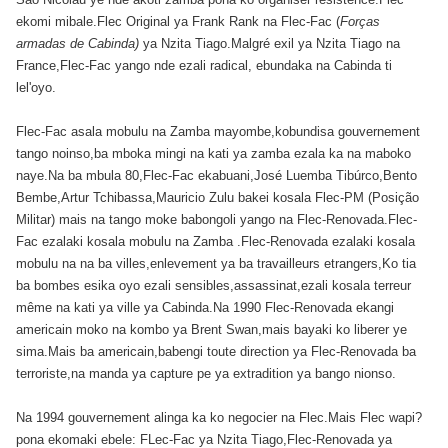
ekomi mibale.Flec Original ya Frank Rank na Flec-Fac (
Forças
armadas de Cabinda)
ya Nzita Tiago.Malgré exil ya Nzita Tiago na
France,Flec-Fac yango nde ezali radical, ebundaka na Cabinda ti
lel'oyo.
Flec-Fac asala mobulu na Zamba mayombe,kobundisa gouvernement
tango noinso,ba mboka mingi na kati ya zamba ezala ka na maboko
naye.Na ba mbula 80,Flec-Fac ekabuani,José Luemba Tibúrco,Bento
Bembe,Artur Tchibassa,Mauricio Zulu bakei kosala Flec-PM (Posição
Militar) mais na tango moke babongoli yango na Flec-Renovada.Flec-
Fac ezalaki kosala mobulu na Zamba .Flec-Renovada ezalaki kosala
mobulu na na ba villes,enlevement ya ba travailleurs etrangers,Ko tia
ba bombes esika oyo ezali sensibles,assassinat,ezali kosala terreur
même na kati ya ville ya Cabinda.Na 1990 Flec-Renovada ekangi
americain moko na kombo ya Brent Swan,mais bayaki ko liberer ye
sima.Mais ba americain,babengi toute direction ya Flec-Renovada ba
terroriste,na manda ya capture pe ya extradition ya bango nionso.
Na 1994 gouvernement alinga ka ko negocier na Flec.Mais Flec wapi?
pona ekomaki ebele: FLec-Fac ya Nzita Tiago,Flec-Renovada ya