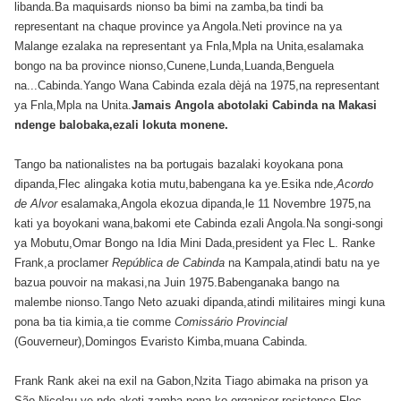
libanda.Ba maquisards nionso ba bimi na zamba,ba tindi ba
representant na chaque province ya Angola.Neti province na ya
Malange ezalaka na representant ya Fnla,Mpla na Unita,esalamaka
bongo na ba province nionso,Cunene,Lunda,Luanda,Benguela
na...Cabinda.Yango Wana Cabinda ezala dèjá na 1975,na representant
ya Fnla,Mpla na Unita.
Jamais Angola abotolaki Cabinda na Makasi
ndenge balobaka,ezali lokuta monene.
Tango ba nationalistes na ba portugais bazalaki koyokana pona
dipanda,Flec alingaka kotia mutu,babengana ka ye.Esika nde,
Acordo
de Alvor
esalamaka,Angola ekozua dipanda,le 11 Novembre 1975,na
kati ya boyokani wana,bakomi ete Cabinda ezali Angola.Na songi-songi
ya Mobutu,Omar Bongo na Idia Mini Dada,president ya Flec L. Ranke
Frank,a proclamer
República de Cabinda
na Kampala,atindi batu na ye
bazua pouvoir na makasi,na Juin 1975.Babenganaka bango na
malembe nionso.Tango Neto azuaki dipanda,atindi militaires mingi kuna
pona ba tia kimia,a tie comme
Comissário Provincial
(Gouverneur),Domingos Evaristo Kimba,muana Cabinda.
Frank Rank akei na exil na Gabon,Nzita Tiago abimaka na prison ya
São Nicolau ye nde akoti zamba pona ko organiser resistence.Flec