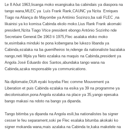
Le 8 Aôut 1963,lisanga moko esangisaka ba cabindais ya diaspora na
tango wana,MLEC ya Luís Frank Rank,CAUNC ya Nzita Enriques
Tiago na Aliança do Mayombe ya António Sozinzo,ba sali FLEC ,na
likainisi ya ko komisa Cabinda ekolo moko.Lius Rank Frank akomaki
president,Nzita Tiago Vtice president ebongo António Sozinho nde
Secretaire General.De 1963 ti 1975,Flec asalaka eloko moko
te,esimbaka minduki te pona kobengana be lukezo libanda ya
Cabinda,ezalaka na ba
guerrilheiros
te,ndenge da nationaliste bazalaka
nango,neti Mpla ya Neto ezalaka na maquis na Cabinda,president ya
Angola José Eduardo dos Santos,abundaka tango wana na
Cabinda,azaka responsable ya communications.
Na diplomatie,OUA eyaki koyeba Flec comme Mouvement ya
Liberation et puis Cabinda ezalaka na esika ya 39 na programme ya
decolonisation,pona Angola ezalaka na place ya 35,yango epesaka
bango makasi na ndoto na bango ya dipanda.
Tango bitimba ya dipanda na Angola esili,ba nationalistes ba signer
cesser le feu separament,soki pe Flec esalaka bitumba akokaki ko
signer mokanda wana,mais azalaka na Cabinda te,kaka makelele na