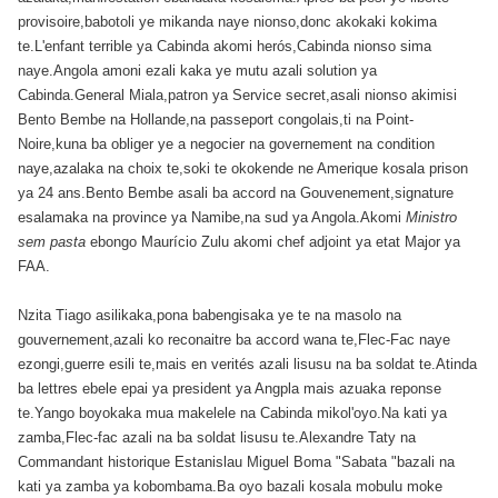
provisoire,babotoli ye mikanda naye nionso,donc akokaki kokima
te.L'enfant terrible ya Cabinda akomi herós,Cabinda nionso sima
naye.Angola amoni ezali kaka ye mutu azali solution ya
Cabinda.General Miala,patron ya Service secret,asali nionso akimisi
Bento Bembe na Hollande,na passeport congolais,ti na Point-
Noire,kuna ba obliger ye a negocier na governement na condition
naye,azalaka na choix te,soki te okokende ne Amerique kosala prison
ya 24 ans.Bento Bembe asali ba accord na Gouvenement,signature
esalamaka na province ya Namibe,na sud ya Angola.Akomi
Ministro
sem pasta
ebongo Maurício Zulu akomi chef adjoint ya etat Major ya
FAA.
Nzita Tiago asilikaka,pona babengisaka ye te na masolo na
gouvernement,azali ko reconaitre ba accord wana te,Flec-Fac naye
ezongi,guerre esili te,mais en verités azali lisusu na ba soldat te.Atinda
ba lettres ebele epai ya president ya Angpla mais azuaka reponse
te.Yango boyokaka mua makelele na Cabinda mikol'oyo.Na kati ya
zamba,Flec-fac azali na ba soldat lisusu te.Alexandre Taty na
Commandant historique Estanislau Miguel Boma "Sabata "bazali na
kati ya zamba ya kobombama.Ba oyo bazali kosala mobulu moke