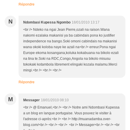
Répondre
N
Ndombasi Kupessa Ngombo
18/01/2010 13:17
<br /> Ndeko na ngai Jean Pierre,ozali na raison.Wana
nakomi ezalaka makanisi ya ba cabindais pona ko justifier
independence na bango.Soki omoni cabindais na makanisi
wana okoki koloba naye ke azali na<br /> erreur.Pona ngai
Europe ekoma kosangana,koluka kokabuana na bikolo ezali
na tina te.Soki na RDC,Congo,Angola na bikolo misusu
tokokaki kotambola librement elingaki kozala malamu.Merci
mingi.<br /> <br /> <br />
Répondre
M
Messager
18/01/2010 08:10
<br /> @ Emanuel,<br /> <br /> Notre ami Ndombasi Kupessa
a un blog en langue portugaise. Vous pouvez le visiter à
l'adresse ci-après:<br /> <br /> http://muanadamba.over-
blog.com/<br /> <br /> <br /> <br /> Messager<br /> <br /> <br