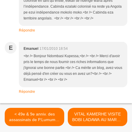
colonisé en tant qu’entité, etikali se ndenge wana après
l’indépendance. Cabinda ezalaki colonisé na reste ya Angola
pe ezui indépendance mokolo moko.<br /> Cabinda eza
territoire angolais. <br /> <br /> <br /> <br />
Répondre
E
Emanuel
17/01/2010 18:54
<br /> Bonjour Ndombasi Kupessa,<br /> <br /> Merci d'avoir
pris le temps de nous fournir ces riches informations que
j'ignorai une bonne partie.<br /> Ca mérite un blog, avez-vous
déjà pensé d'en créer ou vous en avez un?<br /> <br />
Emanuel<br /> <br /> <br />
Répondre
< 49e & 9e anniv. des
VITAL KAMERHE VISITE
assassinats de P.Lumumba
BOBI LADAWA AU MAROC
et de L. Kabila.
>