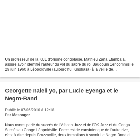
Un professeur de la KUL d'origine congolaise, Mathieu Zana Etambala,
assure avoir identifié l'auteur du vol du sabre du roi Baudouin 1er commis le
29 juin 1960 à Léopoldville (aujourd'hui Kinshasa) à la veille de
l'indépendance du Congo belge. Il s'agit...
Georgette naleli yo, par Lucie Eyenga et le
Negro-Band
Publié le 07/06/2010 à 12:18
Par
Messager
Nous avons parlé du succès de l'African-Jazz et de l'OK-Jazz et du Conga-
Succès au Congo Léopoldville. Force est de constater que de l'autre rive,
c'est-à-dire depuis Brazzaville, deux formations à savoir Le Negro-Band de