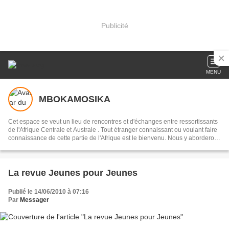
Publicité
MENU
MBOKAMOSIKA
Cet espace se veut un lieu de rencontres et d'échanges entre ressortissants
de l'Afrique Centrale et Australe . Tout étranger connaissant ou voulant faire
connaissance de cette partie de l'Afrique est le bienvenu. Nous y aborderons
des sujets culturels en français, portugais, ou en lingala, selon les
interlocuteurs . Notre devise:réduire la distance qui nous sépare du
continent, par l'entretien de la mémoire collective, en recourant à notre
musique dans toute sa diversité
La revue Jeunes pour Jeunes
Publié le 14/06/2010 à 07:16
Par
Messager