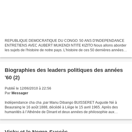
REPUBLIQUE DEMOCRATIQUE DU CONGO: 50 ANS D'INDEPENDANCE
ENTRETIENS AVEC AUBERT MUKENDI NTITE KIZITO Nous allons aborder
les sujets de l'histoire de notre pays. L'histoire de ces 50 dernières années.
Un peuple sans histoire est un peuple mort dit-on. Certains...
Biographies des leaders politiques des années
'60 (2)
Publié le 12/06/2010 à 22:56
Par
Messager
Indépendance cha cha ,par Manu Dibango BUISSERET Auguste Né à
Beauraing le 16 août 1888, décédé à Liège le 15 avril 1965. Après des
humanités à l’Athénée de Dinant et deux années de philosophie aux
Facultés Notre-Dame de la Paix à Namur, Auguste Buisseret...