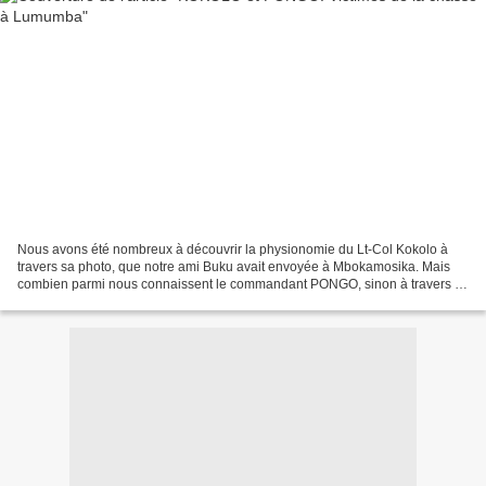
Nous avons été nombreux à découvrir la physionomie du Lt-Col Kokolo à
travers sa photo, que notre ami Buku avait envoyée à Mbokamosika. Mais
combien parmi nous connaissent le commandant PONGO, sinon à travers sa
fille, la très regrettée Pongo Love. Ces...