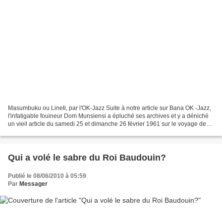
Masumbuku ou Lineti, par l'OK-Jazz Suite à notre article sur Bana OK -Jazz,
l'infatigable fouineur Dom Munsiensi a épluché ses archives et y a déniché
un vieil article du samedi 25 et dimanche 26 février 1961 sur le voyage de
l'OK-Jazz en Europe, organisé...
Qui a volé le sabre du Roi Baudouin?
Publié le 08/06/2010 à 05:59
Par
Messager