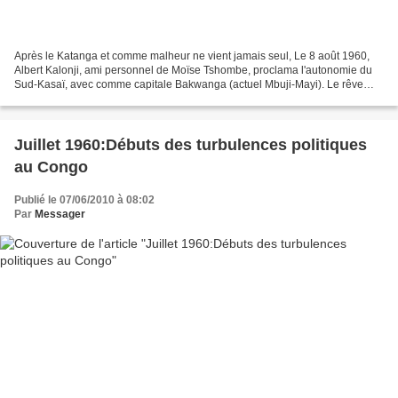
Après le Katanga et comme malheur ne vient jamais seul, Le 8 août 1960,
Albert Kalonji, ami personnel de Moïse Tshombe, proclama l'autonomie du
Sud-Kasaï, avec comme capitale Bakwanga (actuel Mbuji-Mayi). Le rêve
d’un Congo uni et unitaire venait de se...
Juillet 1960:Débuts des turbulences politiques
au Congo
Publié le 07/06/2010 à 08:02
Par
Messager