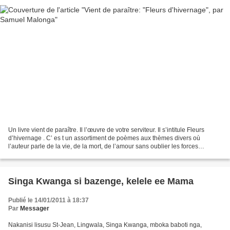
Un livre vient de paraître. Il l’œuvre de votre serviteur. Il s’intitule Fleurs
d’hivernage . C’ es t un assortiment de poèmes aux thèmes divers où
l’auteur parle de la vie, de la mort, de l’amour sans oublier les forces
surnaturelles qui émanent de l’irréel....
Singa Kwanga si bazenge, kelele ee Mama
Publié le 14/01/2011 à 18:37
Par
Messager
Nakanisi lisusu St-Jean, Lingwala, Singa Kwanga, mboka baboti nga,