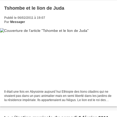
Tshombe et le lion de Juda
Publié le 06/02/2011 à 19:07
Par
Messager
Il était une fois en Abyssinie aujourd´hui Ethiopie des lions citadins qui ne
vivaient pas dans un parc animalier mais en semi liberté dans les jardins de
la résidence impériale. Ils appartenaient au Négus. Le lion est le roi des
animaux. Ceux d´addis...