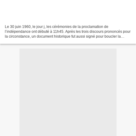
Le 30 juin 1960, le jour j, les cérémonies de la proclamation de
l’indépendance ont débuté à 11h45. Après les trois discours prononcés pour
la circonstance, un document historique fut aussi signé pour boucler la
boucle. Il s’agisait de l’Acte de l’indépendance...