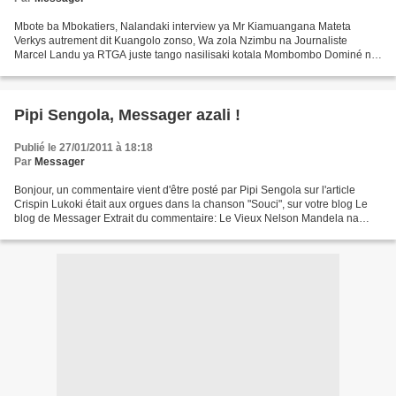
Mbote ba Mbokatiers, Nalandaki interview ya Mr Kiamuangana Mateta
Verkys autrement dit Kuangolo zonso, Wa zola Nzimbu na Journaliste
Marcel Landu ya RTGA juste tango nasilisaki kotala Mombombo Dominé na
article ya Gaby Lita Bembo (40e anniversaire de...
Pipi Sengola, Messager azali !
Publié le 27/01/2011 à 18:18
Par
Messager
Bonjour, un commentaire vient d'être posté par Pipi Sengola sur l'article
Crispin Lukoki était aux orgues dans la chanson "Souci", sur votre blog Le
blog de Messager Extrait du commentaire: Le Vieux Nelson Mandela na
Hôpital, Papa Messager alimue na mboka,...