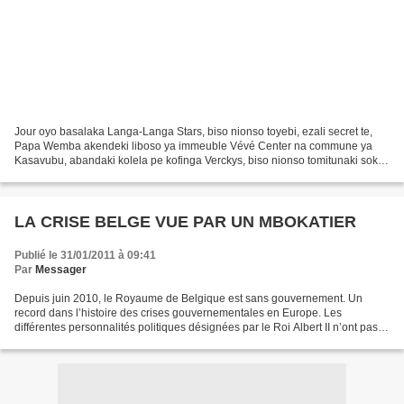
Jour oyo basalaka Langa-Langa Stars, biso nionso toyebi, ezali secret te,
Papa Wemba akendeki liboso ya immeuble Vévé Center na commune ya
Kasavubu, abandaki kolela pe kofinga Verckys, biso nionso tomitunaki soki
Papa Wemba asalaki Verckys eloko nini,...
LA CRISE BELGE VUE PAR UN MBOKATIER
Publié le 31/01/2011 à 09:41
Par
Messager
Depuis juin 2010, le Royaume de Belgique est sans gouvernement. Un
record dans l’histoire des crises gouvernementales en Europe. Les
différentes personnalités politiques désignées par le Roi Albert II n’ont pas
encore réussi à concilier les positions...