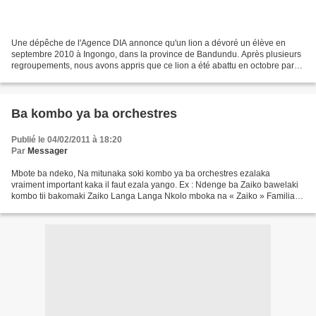
Une dépêche de l'Agence DIA annonce qu'un lion a dévoré un élève en
septembre 2010 à Ingongo, dans la province de Bandundu. Après plusieurs
regroupements, nous avons appris que ce lion a été abattu en octobre par
des villageois , après que la population...
Ba kombo ya ba orchestres
Publié le 04/02/2011 à 18:20
Par
Messager
Mbote ba ndeko, Na mitunaka soki kombo ya ba orchestres ezalaka
vraiment important kaka il faut ezala yango. Ex : Ndenge ba Zaiko bawelaki
kombo tii bakomaki Zaiko Langa Langa Nkolo mboka na « Zaiko » Familia
Dei. Félix Muanuaku dit Pepe Felly akendaki...