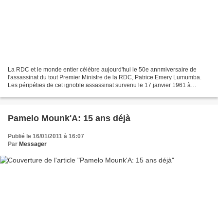
La RDC et le monde entier célèbre aujourd'hui le 50e annmiversaire de
l'assassinat du tout Premier Ministre de la RDC, Patrice Emery Lumumba.
Les péripéties de cet ignoble assassinat survenu le 17 janvier 1961 à
Elisabethville (Lubumbashi) sont abondamment...
Pamelo Mounk'A: 15 ans déjà
Publié le 16/01/2011 à 16:07
Par
Messager