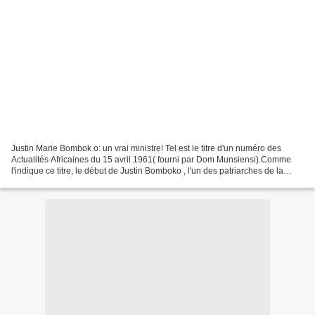
Justin Marie Bombok o: un vrai ministre! Tel est le titre d'un numéro des
Actualités Africaines du 15 avril 1961( fourni par Dom Munsiensi).Comme
l'indique ce titre, le début de Justin Bomboko , l'un des patriarches de la
politique congolaise encore en...