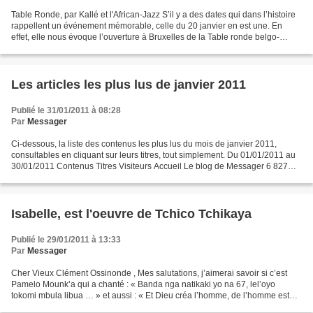
Table Ronde, par Kallé et l'African-Jazz S’il y a des dates qui dans l’histoire
rappellent un événement mémorable, celle du 20 janvier en est une. En
effet, elle nous évoque l’ouverture à Bruxelles de la Table ronde belgo-
congolaise autour de laquelle...
Les articles les plus lus de janvier 2011
Publié le 31/01/2011 à 08:28
Par
Messager
Ci-dessous, la liste des contenus les plus lus du mois de janvier 2011,
consultables en cliquant sur leurs titres, tout simplement. Du 01/01/2011 au
30/01/2011 Contenus Titres Visiteurs Accueil Le blog de Messager 6 827
Article LES 40 ANS DE STUKAS BOYS...
Isabelle, est l'oeuvre de Tchico Tchikaya
Publié le 29/01/2011 à 13:33
Par
Messager
Cher Vieux Clément Ossinonde , Mes salutations, j’aimerai savoir si c’est
Pamelo Mounk’a qui a chanté : « Banda nga natikaki yo na 67, lel’oyo
tokomi mbula libua … » et aussi : « Et Dieu créa l’homme, de l’homme est
venue la femme, c’était l’histoire...