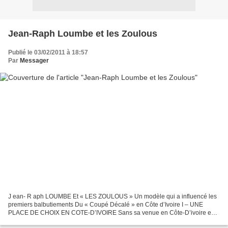
Jean-Raph Loumbe et les Zoulous
Publié le 03/02/2011 à 18:57
Par
Messager
J ean- R aph LOUMBE Et « LES ZOULOUS » Un modèle qui a influencé les
premiers balbutiements Du « Coupé Décalé » en Côte d’Ivoire I – UNE
PLACE DE CHOIX EN COTE-D’IVOIRE Sans sa venue en Côte-D’ivoire en
1966, le musicien Jean-Raph LOUMBE n’aurait peut-être...