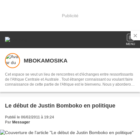
Publicité
MENU
MBOKAMOSIKA
Cet espace se veut un lieu de rencontres et d'échanges entre ressortissants
de l'Afrique Centrale et Australe . Tout étranger connaissant ou voulant faire
connaissance de cette partie de l'Afrique est le bienvenu. Nous y aborderons
des sujets culturels en français, portugais, ou en lingala, selon les
interlocuteurs . Notre devise:réduire la distance qui nous sépare du
continent, par l'entretien de la mémoire collective, en recourant à notre
musique dans toute sa diversité
Le début de Justin Bomboko en politique
Publié le 06/02/2011 à 19:24
Par
Messager