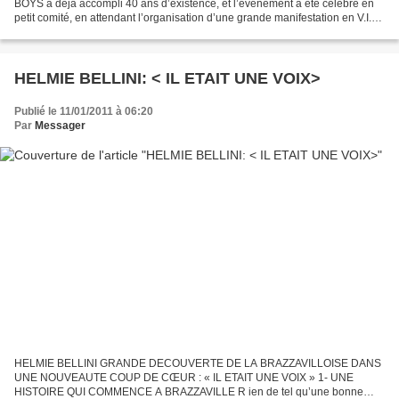
BOYS a déjà accompli 40 ans d’existence, et l’événement a été célébré en
petit comité, en attendant l’organisation d’une grande manifestation en V.I.P
prochainement à Kinshasa. Si on se réfère...
HELMIE BELLINI: < IL ETAIT UNE VOIX>
Publié le 11/01/2011 à 06:20
Par
Messager
HELMIE BELLINI GRANDE DECOUVERTE DE LA BRAZZAVILLOISE DANS
UNE NOUVEAUTE COUP DE CŒUR : « IL ETAIT UNE VOIX » 1- UNE
HISTOIRE QUI COMMENCE A BRAZZAVILLE R ien de tel qu’une bonne