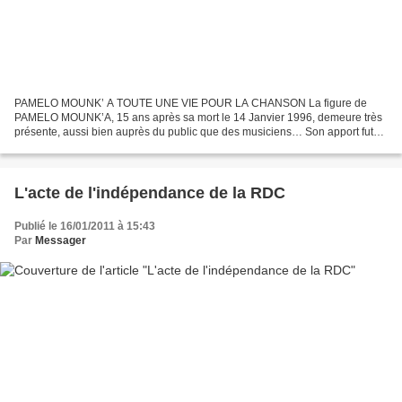
PAMELO MOUNK’ A TOUTE UNE VIE POUR LA CHANSON La figure de
PAMELO MOUNK’A, 15 ans après sa mort le 14 Janvier 1996, demeure très
présente, aussi bien auprès du public que des musiciens… Son apport fut
énorme, notamment dans l’évolution vocale du style...
L'acte de l'indépendance de la RDC
Publié le 16/01/2011 à 15:43
Par
Messager