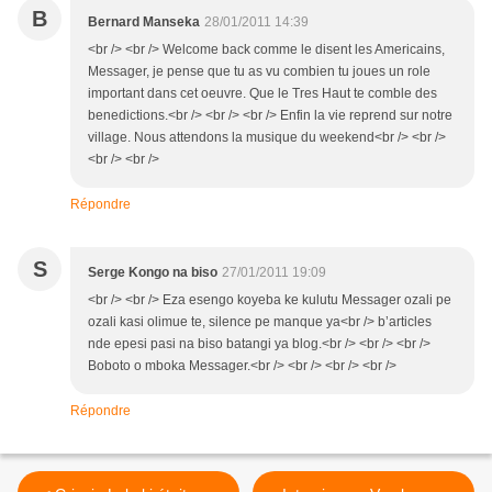
B
Bernard Manseka
28/01/2011 14:39
<br /> <br /> Welcome back comme le disent les Americains,
Messager, je pense que tu as vu combien tu joues un role
important dans cet oeuvre. Que le Tres Haut te comble des
benedictions.<br /> <br /> <br /> Enfin la vie reprend sur notre
village. Nous attendons la musique du weekend<br /> <br />
<br /> <br />
Répondre
S
Serge Kongo na biso
27/01/2011 19:09
<br /> <br /> Eza esengo koyeba ke kulutu Messager ozali pe
ozali kasi olimue te, silence pe manque ya<br /> b’articles
nde epesi pasi na biso batangi ya blog.<br /> <br /> <br />
Boboto o mboka Messager.<br /> <br /> <br /> <br />
Répondre