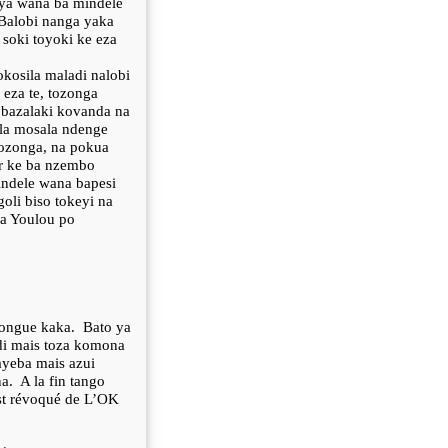
r ya wana ba mindele
Balobi nanga yaka
soki toyoki ke eza
okosila maladi nalobi
 eza te, tozonga
bazalaki kovanda na
ala mosala ndenge
tozonga, na pokua
r ke ba nzembo
ndele wana bapesi
oli biso tokeyi na
a Youlou po
longue kaka.
Bato ya
adi mais toza komona
ayeba mais azui
na.
A la fin tango
est révoqué de L’OK