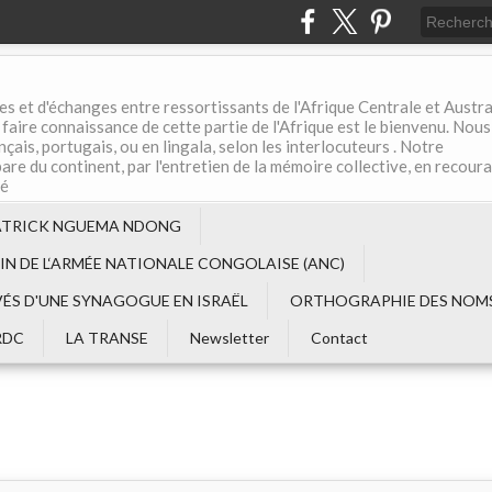
es et d'échanges entre ressortissants de l'Afrique Centrale et Austral
aire connaissance de cette partie de l'Afrique est le bienvenu. Nous
çais, portugais, ou en lingala, selon les interlocuteurs . Notre
are du continent, par l'entretien de la mémoire collective, en recour
té
ATRICK NGUEMA NDONG
EIN DE L‘ARMÉE NATIONALE CONGOLAISE (ANC)
VÉS D'UNE SYNAGOGUE EN ISRAËL
ORTHOGRAPHIE DES NOMS
RDC
LA TRANSE
Newsletter
Contact