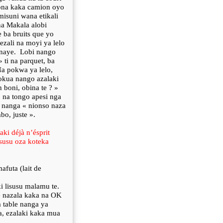
ona kaka camion oyo
misuni wana etikali
na Makala alobi
 ba bruits que yo
zali na moyi ya lelo
naye.
Lobi nango
 ti na parquet, ba
a pokwa ya lelo,
kua nango azalaki
 boni, obina te ? »
 na tongo apesi nga
 nanga « nionso naza
bo, juste ».
ki déjà n’ésprit
susu oza koteka
futa (lait de
i lisusu malamu te.
e nazala kaka na OK
 table nanga ya
a, ezalaki kaka mua