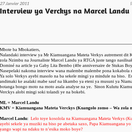
27 Janvier 2011
Interview ya Verckys na Marcel Landu
Mbote ba Mbokatiers,
Nalandaki interview ya Mr Kiamuangana Mateta Verkys autrement dit
zola Nzimbu na Journaliste Marcel Landu ya RTGA juste tango nasili
Dominé na article ya Gaby Lita Bembo (40e anniversaire de Stukas Boy
Nasepelaki nakoma interview wana malembe malembe pona kokabola 
Ya solo Verkys ayebi masolo na ba sekele mingi ya mindule na biso. E
andimaki ke asalaki mabe sauf na likambo ya eteni ya musuni ya Nia
botanga bongo moto na moto asala analyse na ye. Sinon Kulutu Kiam
Verckys alobi mingi soki tolandi ye na bokebi.
ML = Marcel Landu
KMV = Kiamuangana Mateta Verckys (Kuangolo zonso – Wa zola 
Marcel Landu
:
Lelo toye kosolola na Kiamuangana Mateta Verkys (Ku
ayebi sekele ya muziki na biso pe abetaka saxo, Papa Kiamuangana yo
yango wapi na ndaku to n’esika moko boye?