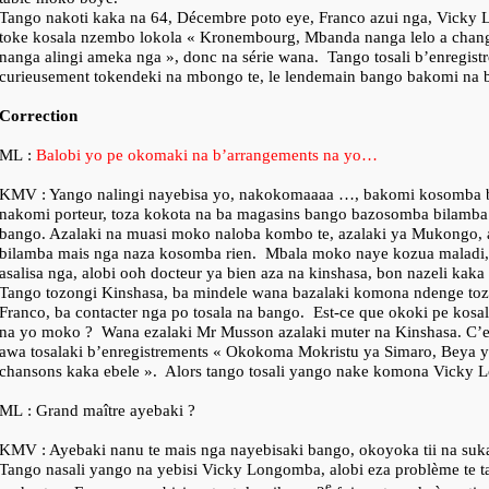
Tango nakoti kaka na 64, Décembre poto eye, Franco azui nga, Vick
toke kosala nzembo lokola « Kronembourg, Mbanda nanga lelo a chang
nanga alingi ameka nga », donc na série wana.
Tango tosali b’enregist
curieusement tokendeki na mbongo te, le lendemain bango bakomi na
Correction
ML :
Balobi yo pe okomaki na b’arrangements na yo…
KMV : Yango nalingi nayebisa yo, nakokomaaaa …, bakomi kosomba b
nakomi porteur, toza kokota na ba magasins bango bazosomba bilamb
bango. Azalaki na muasi moko naloba kombo te, azalaki ya Mukongo,
bilamba mais nga naza kosomba rien.
Mbala moko naye kozua maladi, 
asalisa nga, alobi ooh docteur ya bien aza na kinshasa, bon nazeli kaka 
Tango tozongi Kinshasa, ba mindele wana bazalaki komona ndenge tozal
Franco, ba contacter nga po tosala na bango.
Est-ce que okoki pe kosal
na yo moko ?
Wana ezalaki Mr Musson azalaki muter na Kinshasa. C’est
awa tosalaki b’enregistrements « Okokoma Mokristu ya Simaro, Beya y
chansons kaka ebele ».
Alors tango tosali yango nake komona Vicky
ML : Grand maître ayebaki ?
KMV : Ayebaki nanu te mais nga nayebisaki bango, okoyoka tii na suk
Tango nasali yango na yebisi Vicky Longomba, alobi eza problème te t
e