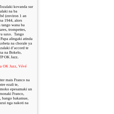
Tozalaki kovanda sur
alaki na ba
bé (environ 1 an
a 1944, alors
na tango wana ba
ares, trompettes,
ya saxo.
Tango
Papa alingaki atinda
kobeta na chorale ya
zalaki d’accord te
na na Bokelo,
TP OK Jazz.
na OK Jazz, Vévé
iter mais Franco na
re ezali te,
 moko epesamaki un
 monaki Franco,
o, bango bakamue,
zui nga nakoti na