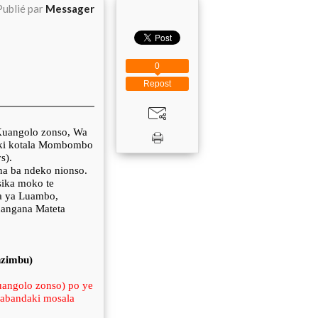
Publié par
Messager
0
Repost
 Kuangolo zonso, Wa
saki kotala Mombombo
s).
na ba ndeko nionso.
sika moko te
ma ya Luambo,
uangana Mateta
nzimbu)
angolo zonso) po ye
 abandaki mosala