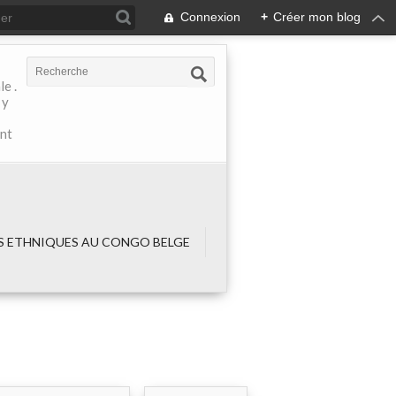
Connexion
+
Créer mon blog
e .
 y
ant
 ETHNIQUES AU CONGO BELGE