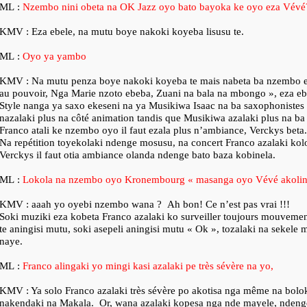
ML :
Nzembo nini obeta na OK Jazz oyo bato bayoka ke oyo eza Vévé
KMV : Eza ebele, na mutu boye nakoki koyeba lisusu te.
ML :
Oyo ya yambo
KMV : Na mutu penza boye nakoki koyeba te mais nabeta ba nzembo e
au pouvoir, Nga Marie nzoto ebeba, Zuani na bala na mbongo », eza e
Style nanga ya saxo ekeseni na ya Musikiwa Isaac na ba saxophonistes
nazalaki plus na côté animation tandis que Musikiwa azalaki plus na ba
Franco atali ke nzembo oyo il faut ezala plus n’ambiance, Verckys beta.
Na repétition toyekolaki ndenge mosusu, na concert Franco azalaki kolo
Verckys il faut otia ambiance olanda ndenge bato baza kobinela.
ML :
Lokola na nzembo oyo Kronembourg « masanga oyo Vévé akoli
KMV : aaah yo oyebi nzembo wana ?
Ah bon! Ce n’est pas vrai !!!
Soki muziki eza kobeta Franco azalaki ko surveiller toujours mouvemen
te aningisi mutu, soki asepeli aningisi mutu « Ok », tozalaki na sekele
naye.
ML :
Franco alingaki yo mingi kasi azalaki pe très sévère na yo,
KMV : Ya solo Franco azalaki très sévère po akotisa nga même na bolo
nakendaki na Makala.
Or, wana azalaki kopesa nga nde mayele, ndeng