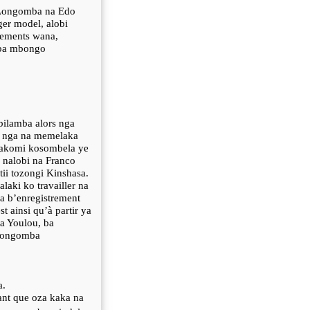
y Longomba na Edo
er model, alobi
rements wana,
 ba mbongo
ilamba alors nga
a nga na memelaka
 akomi kosombela ye
nalobi na Franco
tii tozongi Kinshasa.
aki ko travailler na
a b’enregistrement
 ainsi qu’à partir ya
a Youlou, ba
 Longomba
a.
ant que oza kaka na