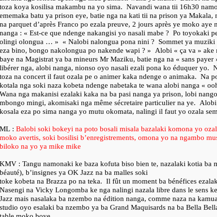
toza koya kosilisa makambu na yo sima.
Navandi wana tii 16h30 nam
ememaka batu ya prison eye, batie nga na kati tii na prison ya Makala, 
na parquet d’après Franco po ezala preuve, 2 jours après ye moko aye 
nanga : « Est-ce que ndenge nakangisi yo nasali mabe ?
Po toyokaki pe
olingi olongua … »
« Nalobi nalongua pona nini ?
Sommet ya muziki e
eza bino, bongo nakolongua po nakende wapi ? »
Alobi « ça va » ake 
baye na Magistrat ya ba mineurs Mr Maziku, batie nga na « sans payer »
libérer nga, alobi nanga, nionso oyo nasali ezali pona ko éduquer yo.
N
toza na concert il faut ozala pe o animer kaka ndenge o animaka.
Na po
kotala nga soki naza kobeta ndenge nabetaka te wana alobi nanga « ooh
Wana nga makanisi ezalaki kaka na ba pasi nanga ya prison, lobi nango
mbongo mingi, akomisaki nga même sécretaire particulier na ye.
Alobi
kosala eza po sima nanga yo mutu okomata, nalingi il faut yo ozala sem
ML :
Balobi soki bokeyi na poto bosali misala bazalaki komona yo ozala
moko avertis, soki bosilisi b’enregistrements, omona yo na ngambo mu
biloko na yo ya mike mike
KMV : Tangu namonaki ke baza kofuta biso bien te, nazalaki kotia ba ma
béauté), b’insignes ya OK Jazz na ba malles soki
toke kobeta na Brazza po na teka.
Il fût un moment ba bénéfices ezalak
Nasengi na Vicky Longomba ke nga nalingi nazala libre dans le sens k
Jazz mais nasalaka ba nzembo na édition nanga, comme naza na kamua
studio oyo esalaki ba nzembo ya ba Grand Maquisards na ba Bella Bell
table moko boye.