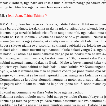
tozalaki kobeta, nga nazalaki kosala mua b’affaires nanga po salaire e
mingi te.
Atindaki nga na Jean Jean oyo azalaki …
ML :
Jean Jean, Tshita Tshima ?
KMV : Oui, Jean Jean oyo akufa wana, Tshita Tshima.
Il fût un momen
mua ba problèmes, tozalaki na nzala na ndaku, atindi biso tokende ko
joueurs, nga nazalaki lokola chauffeur, tango tosombi, nga nakati mua
nalobi na Tshita Tshima « koloba na Franco te ee » ye andimi.
Naleki n
mama (muasi na nga) alamba, akati atiye na moto abandi kolamba.
Tok
kopesa sikoyo niama oyo tosombi, soki nani ayebisaki ye, lokola pe aza
makasi alobi « mais musuni oyo namoni lokola bakati yango ? », nga 
te nalobi « Patron nga mutu nakataki yango po na ndaku toza na nzala», 
faut ozongisa musuni wana », tozalaki vers ba 13h, na moni kaka Fran
nabimi nazongi nanga ndaku, na Eyala.
Muke te boye namoni kaka « s
policiers eye, batu babimi na bala bala, « toza koluka Mr Kiamuangana
oyo », « Mr Kiamuangana toza na plainte contre yo pona niama oyo ok
yango », « nayebisi ye ke nasi napesaki muasi nanga aza kolamba yan
Commandant ya la police alongoli nzungu na moto, asopi supu, akamat
na papier, alobi il faut to kende na la police, pona nini ?
oooh niama oyi
nayo.
Tokomi na commune ya Kasa Vubu batie nga na cachot.
Nalali na cachot mokolo moko, lobi nango ye moko (Franco) baye na j
kozua nga toke na parquet ya Kasa Vubu, basambisi sur PV, nandimi ni
akotika nga lokola apesi nga mua punition wana ya muke.
Balobi na ng