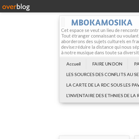
MBOKAMOSIKA
Cet espace se veut un lieu de rencontr
Tout étranger connaissant ou voulant f
aborderons des sujets culturels en fran
devise:réduire la distance qui nous sép
à notre musique dans toute sa diversi
Accueil
FAIRE UN DON
P
LES SOURCES DES CONFLITS AU S
LA CARTE DE LA RDC SOUS LES PA
L'INVENTAIRE DES ETHNIES DE LA 