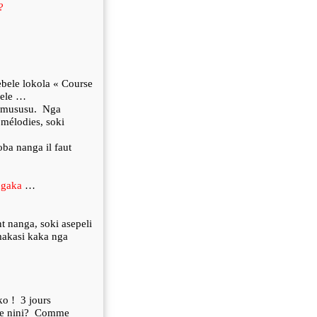
?
bele lokola « Course
bele …
 mususu.
Nga
 mélodies, soki
ba nanga il faut
ngaka
…
t nanga, soki asepeli
 makasi kaka nga
ko !
3 jours
e nini?
Comme