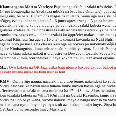
Kiamuangana Mateta Verckys
: Papa nanga akufa, azalaki très riche.
14 rue Bongengita na Aketi (eza mboka na Province Orientale), papa az
magasins, ba bars, 13 camions magasins roulants, wana nga nazalaki bé
d’âge), ezalaki okende koteka 2 - 3 jours après ezongi.
Nga na botami n
tozalaki na bar na kati ya lopango pe ba muziki ezalaki kobeta wana, 
guitares ezalaka te, ba orchestres ezalaki kobeta kuna ezalaki ya ba fanf
trombones, saxos etc…
alors nazalaki ko apprécier makasi instrument 
tozongi Kinshasa (na age ya 10 ans) tokomaki kovanda na Ngiri Ngiri.
nga na poto po nasala ba classes kasi nga na boyaki po nakomaki déjà 
église Kimbanguiste, kuna nde nazuaki rapidité ya saxo.
Lokola Papa a
naye kokima ndaku nakoti n’orchestre ya Dewayon, tozalaki kobeta ku
natambolaki mua b’orchestres ti naye kokota na OK Jazz avant ekoma 
ML
:
Oye kokota na OK Jazz esika batu nionso bayebelaki yo, balobi 
azalaki muana muke na batu nionso tout !
KMV
: Oui na âge nanga, nazalaki nanu trop jeune, nakendeki ko solic
Vicky balobaki ke nazali nanu muana muke moyen bazua nga na orchest
effectivement nazalaki muana muke na ba 17 – 18 ans.
Alors occasion
jour tozalaki kobeta na WiFIFI (Oui Fifi) na Gerald Kazembe, tango na
Vicky na Edo baye wana, sikoyo nalakisi mayele nanga nionso ya Sax
mais muana oyo toboyaki ye oyo t, oh aza kobeta kitoko boye.
Sima ba
OK Jazz po na seconder Isaac Musikiwa.