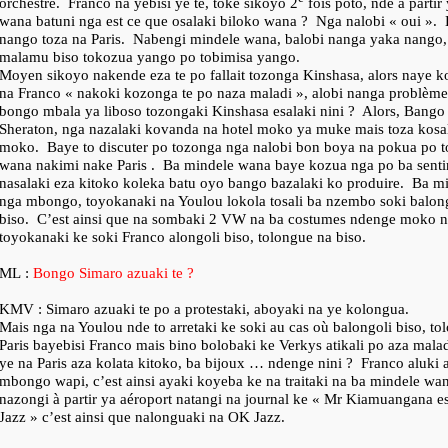
orchestre.
Franco na yebisi ye te, toke sikoyo 2
fois poto, nde à parti
wana batuni nga est ce que osalaki biloko wana ?
Nga nalobi « oui ».
nango toza na Paris.
Nabengi mindele wana, balobi nanga yaka nango, 
malamu biso tokozua yango po tobimisa yango.
Moyen sikoyo nakende eza te po fallait tozonga Kinshasa, alors naye k
na Franco « nakoki kozonga te po naza maladi », alobi nanga problème
bongo mbala ya liboso tozongaki Kinshasa esalaki nini ?
Alors, Bango 
Sheraton, nga nazalaki kovanda na hotel moko ya muke mais toza kos
moko.
Baye to discuter po tozonga nga nalobi bon boya na pokua po 
wana nakimi nake Paris .
Ba mindele wana baye kozua nga po ba senti
nasalaki eza kitoko koleka batu oyo bango bazalaki ko produire.
Ba mi
nga mbongo, toyokanaki na Youlou lokola tosali ba nzembo soki balong
biso.
C’est ainsi que na sombaki 2 VW na ba costumes ndenge moko n
toyokanaki ke soki Franco alongoli biso, tolongue na biso.
ML :
Bongo Simaro azuaki te ?
KMV : Simaro azuaki te po a protestaki, aboyaki na ye kolongua.
Mais nga na Youlou nde to arretaki ke soki au cas où balongoli biso, to
Paris bayebisi Franco mais bino bolobaki ke Verkys atikali po aza mal
ye na Paris aza kolata kitoko, ba bijoux … ndenge nini ?
Franco aluki 
mbongo wapi, c’est ainsi ayaki koyeba ke na traitaki na ba mindele wa
nazongi à partir ya aéroport natangi na journal ke « Mr Kiamuangana 
Jazz » c’est ainsi que nalonguaki na OK Jazz.