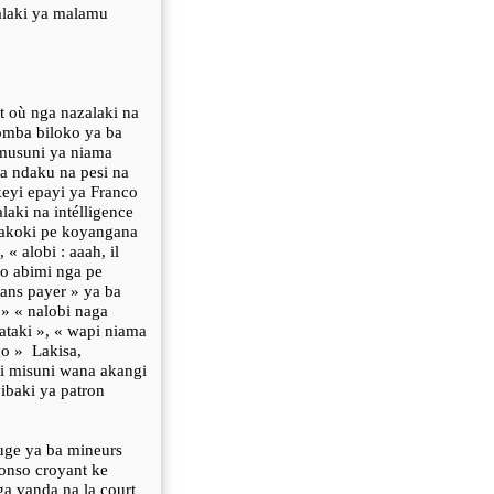
zalaki ya malamu
t où nga nazalaki na
somba biloko ya ba
 musuni ya niama
a ndaku na pesi na
eyi epayi ya Franco
laki na intélligence
nakoki pe koyangana
« alobi : aaah, il
co abimi nga pe
ans payer » ya ba
 » « nalobi naga
ataki », « wapi niama
go »
Lakisa,
i misuni wana akangi
baki ya patron
uge ya ba mineurs
onso croyant ke
a vanda na la court