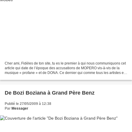
Cher ami, Fidèles de ton site, tu es le premier à qui nous communiquons cet
article qui date de l’époque des accusations de MOPERO vis-à-vis de la
musique « profane » et de DONA. Ce dernier qui comme tous les artistes est
bien organisé (humour) vient...
De Bozi Boziana à Grand Père Benz
Publié le 27/05/2009 à 12:38
Par
Messager