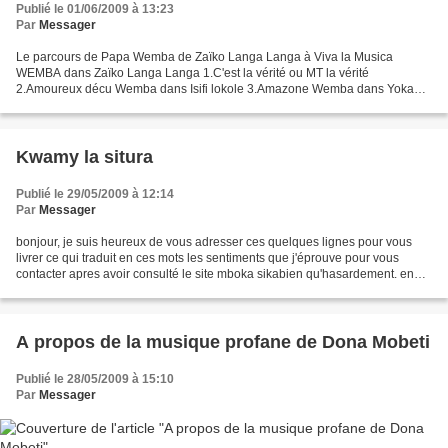
Publié le 01/06/2009 à 13:23
Par
Messager
Le parcours de Papa Wemba de Zaïko Langa Langa à Viva la Musica
WEMBA dans Zaïko Langa Langa 1.C'est la vérité ou MT la vérité
2.Amoureux décu Wemba dans Isifi lokole 3.Amazone Wemba dans Yoka
Lokole 4.Matembele Bangi Wemba dans Viva la Musica 5.Mère...
Kwamy la situra
Publié le 29/05/2009 à 12:14
Par
Messager
bonjour, je suis heureux de vous adresser ces quelques lignes pour vous
livrer ce qui traduit en ces mots les sentiments que j'éprouve pour vous
contacter apres avoir consulté le site mboka sikabien qu'hasardement. en
effet, je suis le petit fils du feu...
A propos de la musique profane de Dona Mobeti
Publié le 28/05/2009 à 15:10
Par
Messager