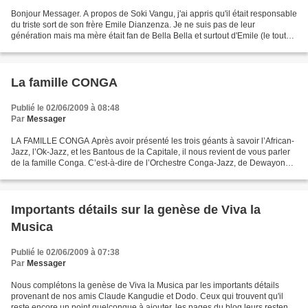
Bonjour Messager. A propos de Soki Vangu, j'ai appris qu'il était responsable
du triste sort de son frère Emile Dianzenza. Je ne suis pas de leur
génération mais ma mère était fan de Bella Bella et surtout d'Emile (le tout
petit). J'ai grandi à Mbandaka...
La famille CONGA
Publié le 02/06/2009 à 08:48
Par
Messager
LA FAMILLE CONGA Après avoir présenté les trois géants à savoir l’African-
Jazz, l’Ok-Jazz, et les Bantous de la Capitale, il nous revient de vous parler
de la famille Conga. C’est-à-dire de l’Orchestre Conga-Jazz, de Dewayon
Ebengo, fondé presqu’au même...
Importants détails sur la genèse de Viva la
Musica
Publié le 02/06/2009 à 07:38
Par
Messager
Nous complétons la genèse de Viva la Musica par les importants détails
provenant de nos amis Claude Kangudie et Dodo. Ceux qui trouvent qu'il
reste encore un point quelconque à ajouter, les pages du blog leurs restent