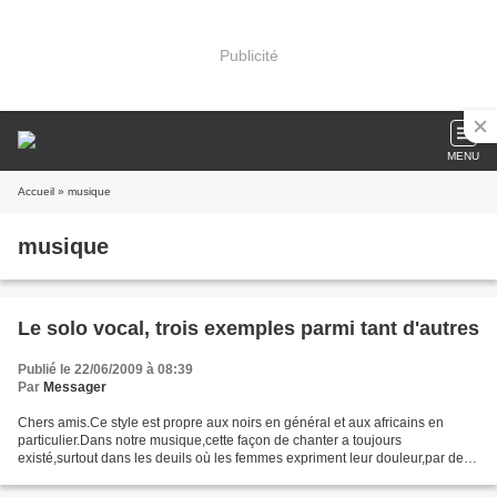
Publicité
MENU
Accueil
» musique
musique
Le solo vocal, trois exemples parmi tant d'autres
Publié le 22/06/2009 à 08:39
Par
Messager
Chers amis.Ce style est propre aux noirs en général et aux africains en
particulier.Dans notre musique,cette façon de chanter a toujours
existé,surtout dans les deuils où les femmes expriment leur douleur,par des
phrases spontanées et improvisées sur...