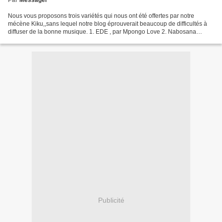
Par
Messager
Nous vous proposons trois variétés qui nous ont été offertes par notre
mécène Kiku,,sans lequel notre blog éprouverait beaucoup de difficultés à
diffuser de la bonne musique. 1. EDE , par Mpongo Love 2. Nabosana
Soseti , par Bavon & Negro Succès 3. Pronostics...
Publicité