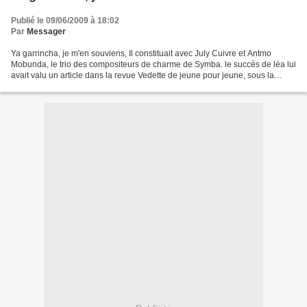
Publié le 09/06/2009 à 18:02
Par
Messager
Ya garrincha, je m'en souviens, Il constituait avec July Cuivre et Antmo
Mobunda, le trio des compositeurs de charme de Symba. le succès de léa lui
avait valu un article dans la revue Vedette de jeune pour jeune, sous la
signature du Vieux achile Flor...