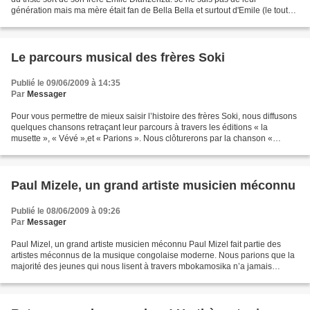
génération mais ma mère était fan de Bella Bella et surtout d'Emile (le tout
petit). J'ai grandi à Mbandaka...
Le parcours musical des frères Soki
Publié le 09/06/2009 à 14:35
Par
Messager
Pour vous permettre de mieux saisir l’histoire des frères Soki, nous diffusons
quelques chansons retraçant leur parcours à travers les éditions « la
musette », « Vévé »,et « Parions ». Nous clôturerons par la chanson «
Kamale », que Canta Nyboma avait...
Paul Mizele, un grand artiste musicien méconnu
Publié le 08/06/2009 à 09:26
Par
Messager
Paul Mizel, un grand artiste musicien méconnu Paul Mizel fait partie des
artistes méconnus de la musique congolaise moderne. Nous parions que la
majorité des jeunes qui nous lisent à travers mbokamosika n’a jamais
entendu parler de lui. Fidèle à notre...