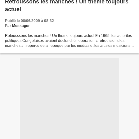
Retroussons les manches ! Un thème toujours
actuel
Publié le 08/06/2009 à 08:32
Par
Messager
Retousssons les manches ! Un thème toujours actuel En 1965, les autorités
politiques Congolaises avaient déclenché l’opération « retroussons les
manches » , répercutée à l’époque par les médias et les artistes musiciens.
Avec le zèle habituel. Parmi les...