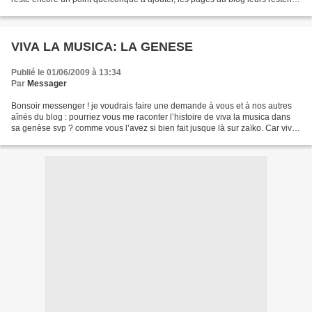
ouvertes pour la reconstitution de...
VIVA LA MUSICA: LA GENESE
Publié le 01/06/2009 à 13:34
Par
Messager
Bonsoir messenger ! je voudrais faire une demande à vous et à nos autres
aînés du blog : pourriez vous me raconter l’histoire de viva la musica dans
sa genèse svp ? comme vous l’avez si bien fait jusque là sur zaïko. Car viva
a été une vraie pépinière,...