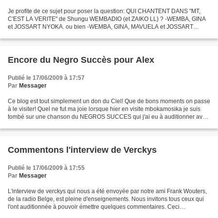
Je profite de ce sujet pour poser la question: QUI CHANTENT DANS "MT,
C'EST LA VERITE" de Shungu WEMBADIO (et ZAIKO LL) ? -WEMBA, GINA
et JOSSART NYOKA. ou bien -WEMBA, GINA, MAVUELA et JOSSART
NYOKA. La question se trouve dans les voix qui orientent...
Encore du Negro Succès pour Alex
Publié le 17/06/2009 à 17:57
Par
Messager
Ce blog est tout simplement un don du Ciel! Que de bons moments on passe
à le visiter! Quel ne fut ma joie lorsque hier en visite mbokamosika je suis
tombé sur une chanson du NEGROS SUCCES qui j'ai eu à auditionner avec
délices! Cela faisait plus de 30...
Commentons l'interview de Verckys
Publié le 17/06/2009 à 17:55
Par
Messager
L'interview de verckys qui nous a été envoyée par notre ami Frank Wouters,
de la radio Belge, est pleine d'enseignements. Nous invitons tous ceux qui
l'ont auditionnée à pouvoir émettre quelques commentaires. Ceci
contribuera à édifier nos jeunes sur...