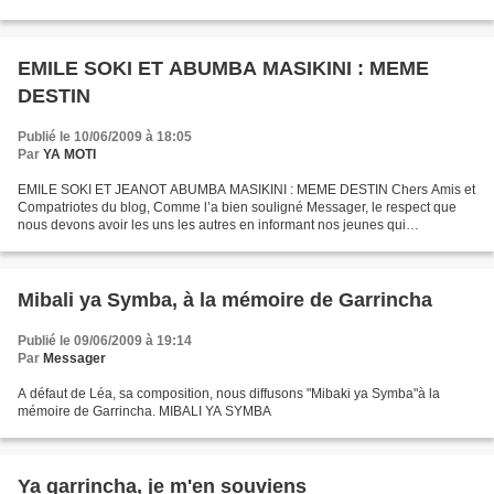
Voici quelques exemples d'arrangements...
EMILE SOKI ET ABUMBA MASIKINI : MEME
DESTIN
Publié le 10/06/2009 à 18:05
Par
YA MOTI
EMILE SOKI ET JEANOT ABUMBA MASIKINI : MEME DESTIN Chers Amis et
Compatriotes du blog, Comme l’a bien souligné Messager, le respect que
nous devons avoir les uns les autres en informant nos jeunes qui
s’intéressent sur l’histoire et culture de notre pays,...
Mibali ya Symba, à la mémoire de Garrincha
Publié le 09/06/2009 à 19:14
Par
Messager
A défaut de Léa, sa composition, nous diffusons "Mibaki ya Symba"à la
mémoire de Garrincha. MIBALI YA SYMBA
Ya garrincha, je m'en souviens