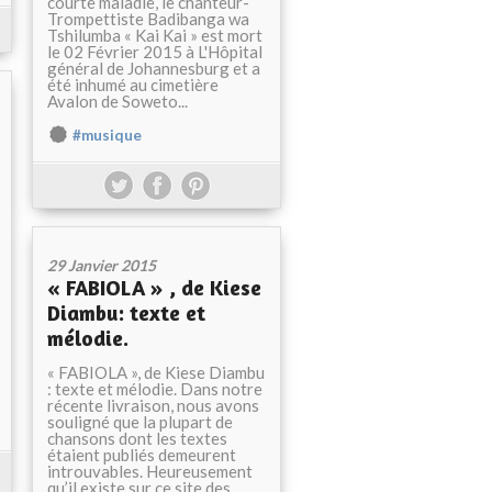
courte maladie, le chanteur-
Trompettiste Badibanga wa
Tshilumba « Kai Kai » est mort
le 02 Février 2015 à L'Hôpital
général de Johannesburg et a
été inhumé au cimetière
Avalon de Soweto...
#musique
29 Janvier 2015
« FABIOLA » , de Kiese
Diambu: texte et
mélodie.
« FABIOLA », de Kiese Diambu
: texte et mélodie. Dans notre
récente livraison, nous avons
souligné que la plupart de
chansons dont les textes
étaient publiés demeurent
introuvables. Heureusement
qu’il existe sur ce site des