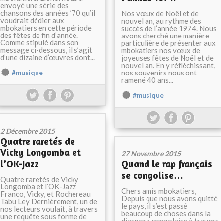
envoyé une série des
chansons des années ’70 qu’il
Nos vœux de Noël et de
voudrait dédier aux
nouvel an, au rythme des
mbokatiers en cette période
succès de l’année 1974. Nous
des fêtes de fin d’année.
avons cherché une manière
Comme stipulé dans son
particulière de présenter aux
message ci-dessous, il s’agit
mbokatiers nos vœux de
d’une dizaine d’œuvres dont...
joyeuses fêtes de Noël et de
nouvel an. En y réfléchissant,
nos souvenirs nous ont
#musique
ramené 40 ans...
#musique
2 Décembre 2015
Quatre raretés de
Vicky Longomba et
27 Novembre 2015
l’OK-Jazz
Quand le rap français
se congolise…
Quatre raretés de Vicky
Longomba et l’OK-Jazz
Chers amis mbokatiers,
Franco, Vicky, et Rochereau
Depuis que nous avons quitté
Tabu Ley Dernièrement, un de
le pays, il s’est passé
nos lecteurs voulait, à travers
beaucoup de choses dans la
une requête sous forme de
diaspora congolaise à travers