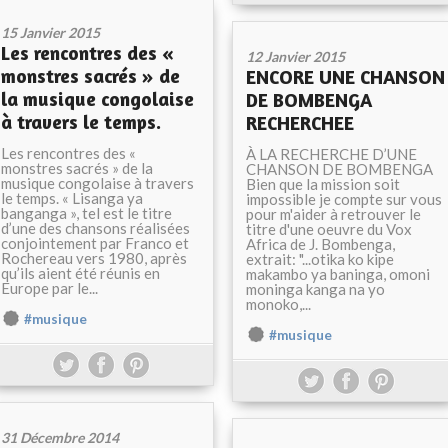
15 Janvier 2015
Les rencontres des «
12 Janvier 2015
monstres sacrés » de
ENCORE UNE CHANSON
la musique congolaise
DE BOMBENGA
à travers le temps.
RECHERCHEE
Les rencontres des «
À LA RECHERCHE D’UNE
monstres sacrés » de la
CHANSON DE BOMBENGA
musique congolaise à travers
Bien que la mission soit
le temps. « Lisanga ya
impossible je compte sur vous
banganga », tel est le titre
pour m'aider à retrouver le
d’une des chansons réalisées
titre d'une oeuvre du Vox
conjointement par Franco et
Africa de J. Bombenga,
Rochereau vers 1980, après
extrait: "...otika ko kipe
qu’ils aient été réunis en
makambo ya baninga, omoni
Europe par le...
moninga kanga na yo
monoko,...
#musique
#musique
31 Décembre 2014