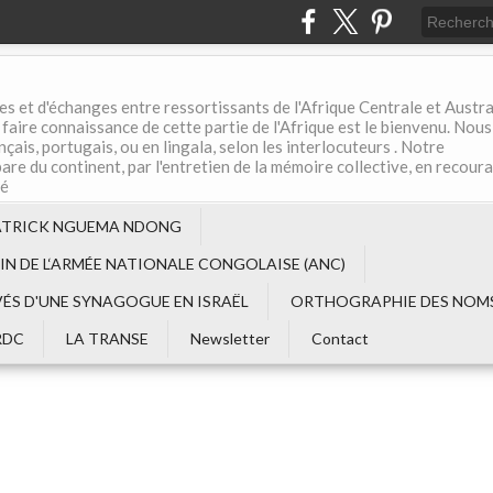
es et d'échanges entre ressortissants de l'Afrique Centrale et Austral
aire connaissance de cette partie de l'Afrique est le bienvenu. Nous
çais, portugais, ou en lingala, selon les interlocuteurs . Notre
are du continent, par l'entretien de la mémoire collective, en recour
té
ATRICK NGUEMA NDONG
EIN DE L‘ARMÉE NATIONALE CONGOLAISE (ANC)
VÉS D'UNE SYNAGOGUE EN ISRAËL
ORTHOGRAPHIE DES NOMS
RDC
LA TRANSE
Newsletter
Contact