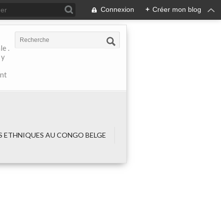
Connexion
+
Créer mon blog
e .
 y
ant
 ETHNIQUES AU CONGO BELGE