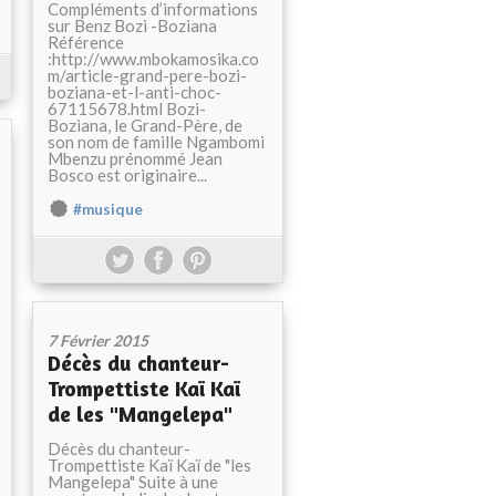
Compléments d’informations
sur Benz Bozi -Boziana
Référence
:http://www.mbokamosika.co
m/article-grand-pere-bozi-
boziana-et-l-anti-choc-
67115678.html Bozi-
Boziana, le Grand-Père, de
son nom de famille Ngambomi
Mbenzu prénommé Jean
Bosco est originaire...
#musique
7 Février 2015
Décès du chanteur-
Trompettiste Kaï Kaï
de les "Mangelepa"
Décès du chanteur-
Trompettiste Kaï Kaï de "les
Mangelepa" Suite à une