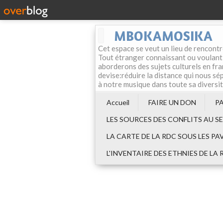
MBOKAMOSIKA
Cet espace se veut un lieu de rencontr
Tout étranger connaissant ou voulant f
aborderons des sujets culturels en fran
devise:réduire la distance qui nous sép
à notre musique dans toute sa diversi
Accueil
FAIRE UN DON
P
LES SOURCES DES CONFLITS AU S
LA CARTE DE LA RDC SOUS LES PA
L'INVENTAIRE DES ETHNIES DE LA 