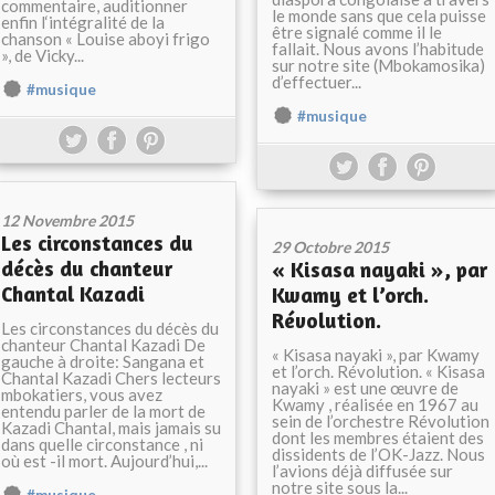
commentaire, auditionner
le monde sans que cela puisse
enfin l‘intégralité de la
être signalé comme il le
chanson « Louise aboyi frigo
fallait. Nous avons l’habitude
», de Vicky...
sur notre site (Mbokamosika)
d’effectuer...
#musique
#musique
12 Novembre 2015
Les circonstances du
29 Octobre 2015
décès du chanteur
« Kisasa nayaki », par
Chantal Kazadi
Kwamy et l’orch.
Révolution.
Les circonstances du décès du
chanteur Chantal Kazadi De
« Kisasa nayaki », par Kwamy
gauche à droite: Sangana et
et l’orch. Révolution. « Kisasa
Chantal Kazadi Chers lecteurs
nayaki » est une œuvre de
mbokatiers, vous avez
Kwamy , réalisée en 1967 au
entendu parler de la mort de
sein de l’orchestre Révolution
Kazadi Chantal, mais jamais su
dont les membres étaient des
dans quelle circonstance , ni
dissidents de l’OK-Jazz. Nous
où est -il mort. Aujourd’hui,...
l’avions déjà diffusée sur
notre site sous la...