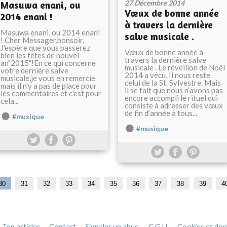
27 Décembre 2014
Masuwa enani, ou
Vœux de bonne année
2014 enani !
à travers la dernière
Masuwa enani, ou 2014 enani
salve musicale .
! Cher Messager,bonsoir,
J'espère que vous passerez
Vœux de bonne année à
bien les fêtes de nouvel
travers la dernière salve
an"2015"!En ce qui concerne
musicale . Le réveillon de Noël
votre dernière salve
2014 a vécu. Il nous reste
musicale,je vous en remercie
celui de la St. Sylvestre. Mais
mais il n'y a pas de place pour
il se fait que nous n’avons pas
les commentaires et c'est pour
encore accompli le rituel qui
cela...
consiste à adresser des vœux
de fin d’année à tous...
#musique
#musique
1
2
30
31
32
33
34
35
36
37
38
39
4
0
0
Top articles
Contact
Signaler un abus
C.G.U.
Cookies et don