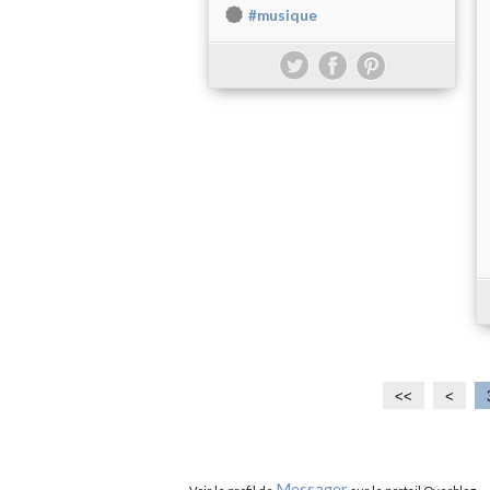
#musique
<<
<
Messager