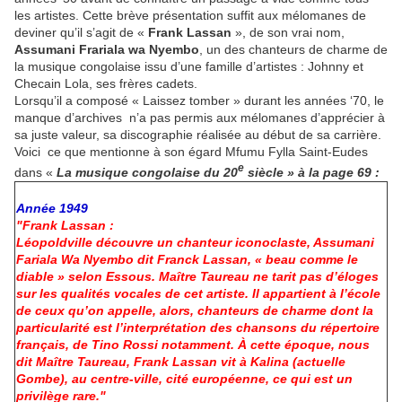
les artistes. Cette brève présentation suffit aux mélomanes de
deviner qu’il s’agit de «
Frank Lassan
», de son vrai nom,
Assumani Frariala wa Nyembo
, un des chanteurs de charme de
la musique congolaise issu d’une famille d’artistes : Johnny et
Checain Lola, ses frères cadets.
Lorsqu’il a composé « Laissez tomber » durant les années ‘70, le
manque d’archives n’a pas permis aux mélomanes d’apprécier à
sa juste valeur, sa discographie réalisée au début de sa carrière.
Voici ce que mentionne à son égard Mfumu Fylla Saint-Eudes
e
dans «
La musique congolaise du 20
siècle » à la page 69 :
Année 1949
"Frank Lassan :
Léopoldville découvre un chanteur iconoclaste, Assumani
Fariala Wa Nyembo dit Franck Lassan, « beau comme le
diable » selon Essous. Maître Taureau ne tarit pas d’éloges
sur les qualités vocales de cet artiste. Il appartient à l’école
de ceux qu’on appelle, alors, chanteurs de charme dont la
particularité est l’interprétation des chansons du répertoire
français, de Tino Rossi notamment. À cette époque, nous
dit Maître Taureau, Frank Lassan vit à Kalina (actuelle
Gombe), au centre-ville, cité européenne, ce qui est un
privilège rare."