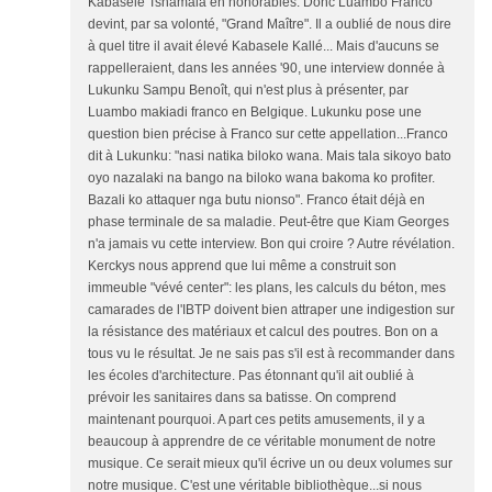
Kabasele Tshamala en honorables. Donc Luambo Franco
devint, par sa volonté, "Grand Maître". Il a oublié de nous dire
à quel titre il avait élevé Kabasele Kallé... Mais d'aucuns se
rappelleraient, dans les années '90, une interview donnée à
Lukunku Sampu Benoît, qui n'est plus à présenter, par
Luambo makiadi franco en Belgique. Lukunku pose une
question bien précise à Franco sur cette appellation...Franco
dit à Lukunku: "nasi natika biloko wana. Mais tala sikoyo bato
oyo nazalaki na bango na biloko wana bakoma ko profiter.
Bazali ko attaquer nga butu nionso". Franco était déjà en
phase terminale de sa maladie. Peut-être que Kiam Georges
n'a jamais vu cette interview. Bon qui croire ? Autre révélation.
Kerckys nous apprend que lui même a construit son
immeuble "vévé center": les plans, les calculs du béton, mes
camarades de l'IBTP doivent bien attraper une indigestion sur
la résistance des matériaux et calcul des poutres. Bon on a
tous vu le résultat. Je ne sais pas s'il est à recommander dans
les écoles d'architecture. Pas étonnant qu'il ait oublié à
prévoir les sanitaires dans sa batisse. On comprend
maintenant pourquoi. A part ces petits amusements, il y a
beaucoup à apprendre de ce véritable monument de notre
musique. Ce serait mieux qu'il écrive un ou deux volumes sur
notre musique. C'est une véritable bibliothèque...si nous