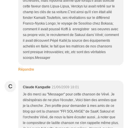
orchestres, mais Nyboma affirme que lorsqu'il avait sollicité
cette faveur dans Lipua-Lipua, Verckys lui avait retirlé sur le
champ les clés de sa voiture.C'est ainsi qu'il s'en était allé
fonder Kamalé.Toutefois, ses révélations sur le différend
Franco-Nyoka Longo; le voyage de Sosoliso chez Bokasa;
comment il avait poussé Koffi à enregistrer ses oeuvres avec
sa propre voix; le recrutement de Sakuul dans Vévé; comment
il avait découvert Pépé Kallé;la source des équipements
achetés en Italie; le fait que les matrices de nos chansons
sont presque introuvables; etc, etc sont des véritables
scoops.Messager
Répondre
C
Claude Kangudie
21/06/2009 18:01
Je dis merci au "Messager" pour cette chanson de Vévé. Je
déséspérais de ne plus l'écouter...Voici bien des années que
je la cherche. J'en profite pour demander à mes amis de ce
blog qui ont la chanson "FFI SOLANGE" de SaaK Sakoul et
l'orchestre Vévé, de nous la faire écouter aussi...à noter que
le compositeur de ladite chanson ne s'en rappelle même plus.