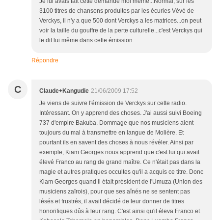
Je lui avais fait cette demande moi même...Normal, sur les
3100 titres de chansons produites par les écuries Vévé de
Verckys, il n'y a que 500 dont Verckys a les matrices...on peut
voir la taille du gouffre de la perte culturelle...c'est Verckys qui
le dit lui même dans cette émission.
Répondre
C
Claude+Kangudie
21/06/2009 17:52
Je viens de suivre l'émission de Verckys sur cette radio.
Intéressant. On y apprend des choses. J'ai aussi suivi Boeing
737 d'empire Bakuba. Dommage que nos musiciens aient
toujours du mal à transmettre en langue de Molière. Et
pourtant ils en savent des choses à nous révéler. Ainsi par
exemple, Kiam Georges nous apprend que c'est lui qui avait
élevé Franco au rang de grand maître. Ce n'était pas dans la
magie et autres pratiques occultes qu'il a acquis ce titre. Donc
Kiam Georges quand il était président de l'Umuza (Union des
musiciens zaïrois), pour que ses aînés ne se sentent pas
lésés et frustrés, il avait décidé de leur donner de titres
honorifiques dûs à leur rang. C'est ainsi qu'il éleva Franco et