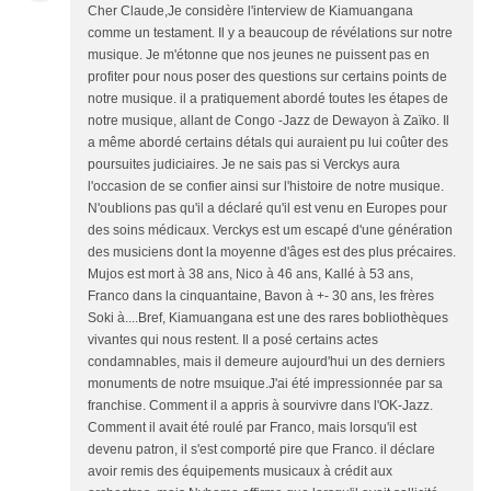
Cher Claude,Je considère l'interview de Kiamuangana
comme un testament. Il y a beaucoup de révélations sur notre
musique. Je m'étonne que nos jeunes ne puissent pas en
profiter pour nous poser des questions sur certains points de
notre musique. il a pratiquement abordé toutes les étapes de
notre musique, allant de Congo -Jazz de Dewayon à Zaïko. Il
a même abordé certains détals qui auraient pu lui coûter des
poursuites judiciaires. Je ne sais pas si Verckys aura
l'occasion de se confier ainsi sur l'histoire de notre musique.
N'oublions pas qu'il a déclaré qu'il est venu en Europes pour
des soins médicaux. Verckys est um escapé d'une génération
des musiciens dont la moyenne d'âges est des plus précaires.
Mujos est mort à 38 ans, Nico à 46 ans, Kallé à 53 ans,
Franco dans la cinquantaine, Bavon à +- 30 ans, les frères
Soki à....Bref, Kiamuangana est une des rares bobliothèques
vivantes qui nous restent. Il a posé certains actes
condamnables, mais il demeure aujourd'hui un des derniers
monuments de notre msuique.J'ai été impressionnée par sa
franchise. Comment il a appris à sourvivre dans l'OK-Jazz.
Comment il avait été roulé par Franco, mais lorsqu'il est
devenu patron, il s'est comporté pire que Franco. il déclare
avoir remis des équipements musicaux à crédit aux