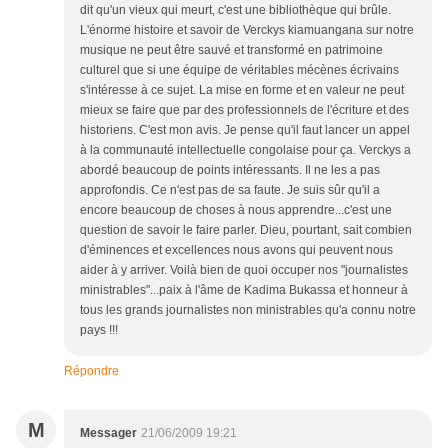
dit qu'un vieux qui meurt, c'est une bibliothèque qui brûle.
L'énorme histoire et savoir de Verckys kiamuangana sur notre
musique ne peut être sauvé et transformé en patrimoine
culturel que si une équipe de véritables mécènes écrivains
s'intéresse à ce sujet. La mise en forme et en valeur ne peut
mieux se faire que par des professionnels de l'écriture et des
historiens. C'est mon avis. Je pense qu'il faut lancer un appel
à la communauté intellectuelle congolaise pour ça. Verckys a
abordé beaucoup de points intéressants. Il ne les a pas
approfondis. Ce n'est pas de sa faute. Je suis sûr qu'il a
encore beaucoup de choses à nous apprendre...c'est une
question de savoir le faire parler. Dieu, pourtant, sait combien
d'éminences et excellences nous avons qui peuvent nous
aider à y arriver. Voilà bien de quoi occuper nos "journalistes
ministrables"...paix à l'âme de Kadima Bukassa et honneur à
tous les grands journalistes non ministrables qu'a connu notre
pays !!!
Répondre
M
Messager
21/06/2009 19:21