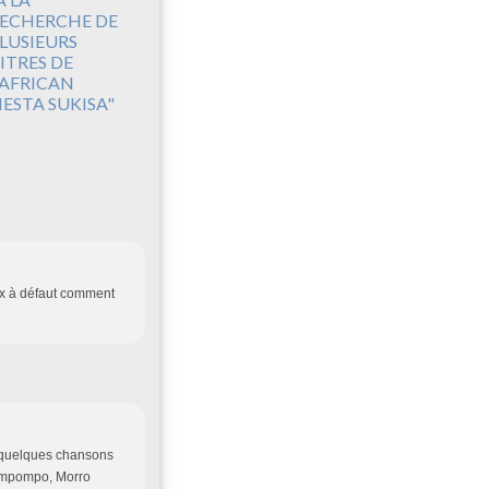
ECHERCHE DE
LUSIEURS
ITRES DE
'AFRICAN
IESTA SUKISA"
ux à défaut comment
r quelques chansons
'Empompo, Morro