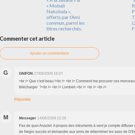
« Mobali
R
Nakobala »,
P
offerts par l’Ami
T
commun, parmi les
L
titres recherchés.
F
Commenter cet article
Ajouter un commentaire
G
GNIFON
27/09/2009 16:07
<br /> Que c'est beau !<br /> <br /> Comment me procurer ces morcea
télécharger ?<br /> <br /> Lombeh.<br /> <br /> <br />
Répondre
M
Messager
14/06/2009 22:26
Pas de quoi Anaclet. A propos des intruments à vent je compte diffuse
de Negro succès et demander aux amis de déterminer les saxo de D