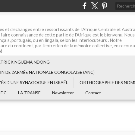
es et d'échanges entre ressortissants de l'Afrique Centrale et Austral
aire connaissance de cette partie de l'Afrique est le bienvenu. Nous
çais, portugais, ou en lingala, selon les interlocuteurs . Notre
are du continent, par l'entretien de la mémoire collective, en recour
té
ATRICK NGUEMA NDONG
EIN DE L‘ARMÉE NATIONALE CONGOLAISE (ANC)
VÉS D'UNE SYNAGOGUE EN ISRAËL
ORTHOGRAPHIE DES NOMS
RDC
LA TRANSE
Newsletter
Contact