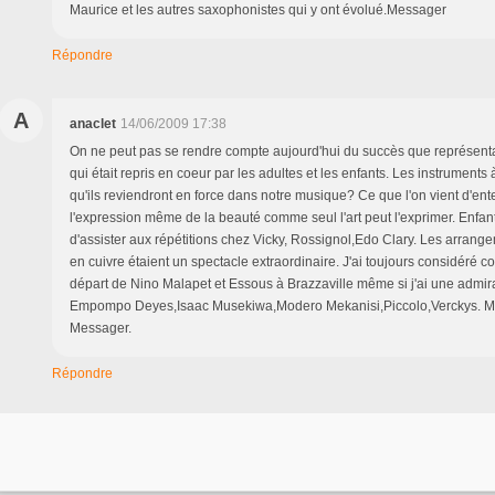
Maurice et les autres saxophonistes qui y ont évolué.Messager
Répondre
A
anaclet
14/06/2009 17:38
On ne peut pas se rendre compte aujourd'hui du succès que représenta
qui était repris en coeur par les adultes et les enfants. Les instruments
qu'ils reviendront en force dans notre musique? Ce que l'on vient d'ent
l'expression même de la beauté comme seul l'art peut l'exprimer. Enfant,
d'assister aux répétitions chez Vicky, Rossignol,Edo Clary. Les arrang
en cuivre étaient un spectacle extraordinaire. J'ai toujours considéré 
départ de Nino Malapet et Essous à Brazzaville même si j'ai une admira
Empompo Deyes,Isaac Musekiwa,Modero Mekanisi,Piccolo,Verckys. M
Messager.
Répondre