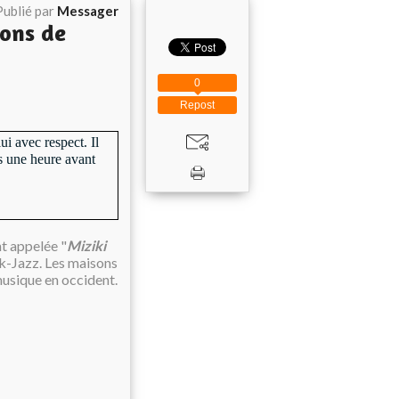
Publié par
Messager
ions de
0
Repost
i avec respect. Il
ns une heure avant
t appelée "
Miziki
k-Jazz. Les maisons
musique en occident.