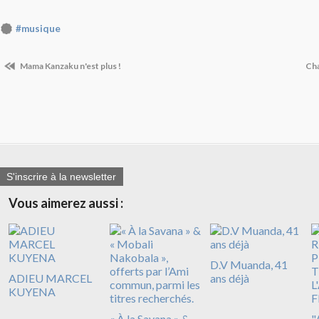
#musique
Mama Kanzaku n'est plus !
Cha
S'inscrire à la newsletter
Vous aimerez aussi :
D.V Muanda, 41
ADIEU MARCEL
ans déjà
KUYENA
« À la Savana » &
"