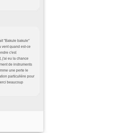
it "Bakule bakule"
 à vent quand est-ce
endre c'est
 j'ai eu la chance
ement de instruments
comme une perte le
tion particulière pour
erci beaucoup