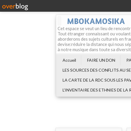
MBOKAMOSIKA
Cet espace se veut un lieu de rencontr
Tout étranger connaissant ou voulant f
aborderons des sujets culturels en fran
devise:réduire la distance qui nous sép
à notre musique dans toute sa diversi
Accueil
FAIRE UN DON
P
LES SOURCES DES CONFLITS AU S
LA CARTE DE LA RDC SOUS LES PA
L'INVENTAIRE DES ETHNIES DE LA 