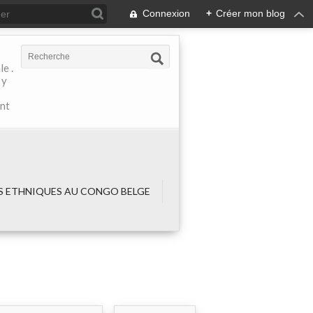
Connexion
+
Créer mon blog
e .
 y
ant
 ETHNIQUES AU CONGO BELGE