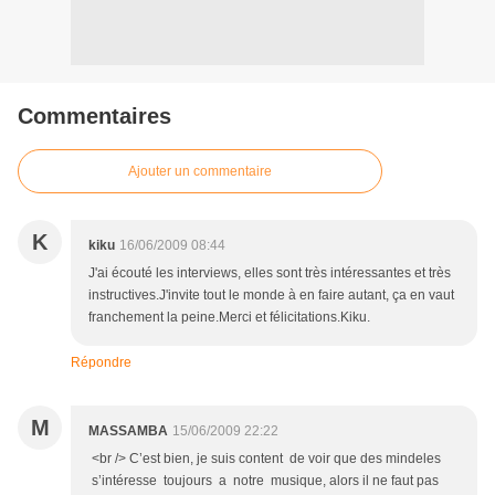
Commentaires
Ajouter un commentaire
K
kiku
16/06/2009 08:44
J'ai écouté les interviews, elles sont très intéressantes et très
instructives.J'invite tout le monde à en faire autant, ça en vaut
franchement la peine.Merci et félicitations.Kiku.
Répondre
M
MASSAMBA
15/06/2009 22:22
<br /> C’est bien, je suis content de voir que des mindeles
s’intéresse toujours a notre musique, alors il ne faut pas