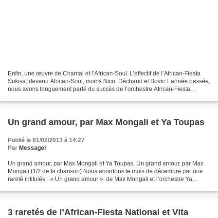
Enfin, une œuvre de Chantal et l’African-Soul. L’effectif de l’African-Fiesta
Sukisa, devenu African-Soul, moins Nico, Déchaud et Bovic L’année passée,
nous avons longuement parlé du succès de l’orchestre African-Fiesta
Sukisa, de ses artistes musiciens...
Un grand amour, par Max Mongali et Ya Toupas
Publié le 01/02/2013 à 14:27
Par
Messager
Un grand amour, par Max Mongali et Ya Toupas. Un grand amour, par Max
Mongali (1/2 de la chanson) Nous abordons le mois de décembre par une
rareté intitulée : « Un grand amour », de Max Mongali et l’orchestre Ya
Toupas, envoyée par Samuel Malonga, un...
3 raretés de l’African-Fiesta National et Vita