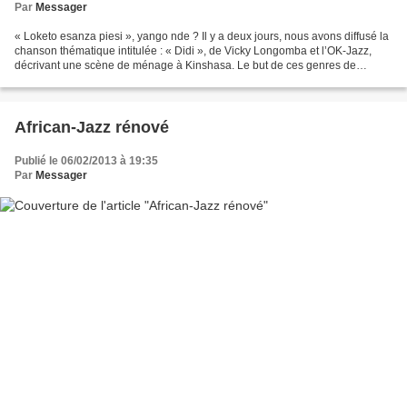
Par
Messager
« Loketo esanza piesi », yango nde ? Il y a deux jours, nous avons diffusé la
chanson thématique intitulée : « Didi », de Vicky Longomba et l’OK-Jazz,
décrivant une scène de ménage à Kinshasa. Le but de ces genres de
chansons est de renseigner les jeunes...
African-Jazz rénové
Publié le 06/02/2013 à 19:35
Par
Messager