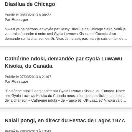
Diasilua de Chicago
Publié le 08/03/2013 à 08:22
Par
Messager
Mwasi ya ba patrons, envoyée par Jessy Diasilua de Chicago Salut, Voilà je
voudrais répondre à notre ami Gyola Luwawu Kisosa du Canada à sa
demande sur la chanson de Dr. Nico. Je ne sais pas mais je suis un fan de la
vielle école de la musique de chez...
Cathérine ndoki, demandée par Gyola Luwawu
Kisoka, du Canada.
Publié le 07/03/2013 à 21:07
Par
Messager
"Cathérine ndoki", demandée par Gyola Luwawu Kisoka, du Canada. Notre
ami Gyola Luwawu Kisoka du Canada nous a écrit pour solliciter l’audition
de la chanson « Cathérine ndoki » de Franco et l’OK-Jazz, et" M wasi ya ba
sortie " du Dr Nico. Nous estimons...
Nalali pongi, en direct du Festac de Lagos 1977.
Publié le 28/02/2013 à 13:43