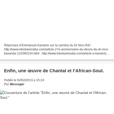
Réponses d’Emmanuel Kandolo sur la carrière du Dr Nico Réf :
http://www.mbokamosika.com/article-27e-anniversaire-du-deces-du-dr-nico-
kasanda-110390154.html . http://www.mbokamosika.com/article-e-kandolo-
revient-sur-la-carriere-du-dr- Ndeko Claude Kangudie,...
Enfin, une œuvre de Chantal et l’African-Soul.
Publié le 02/02/2013 à 15:24
Par
Messager