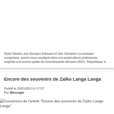
Djole Nwaba, par Georges Edouard et San Salvador La musique
congolaise, avons-nous souligné dans nos publications antérieures,
englobe une bonne partie de ressortissants africains (RDC, République du
Congo Brazzaville, Angola, Centrafrique, Gabon, Cameroun,...
Encore des souvenirs de Zaïko Langa Langa
Publié le 25/01/2013 à 17:57
Par
Messager