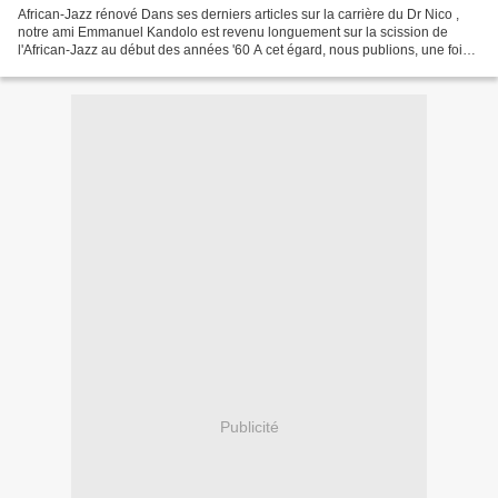
African-Jazz rénové Dans ses derniers articles sur la carrière du Dr Nico ,
notre ami Emmanuel Kandolo est revenu longuement sur la scission de
l'African-Jazz au début des années '60 A cet égard, nous publions, une fois
de plus, une page d’archives des...
Publicité