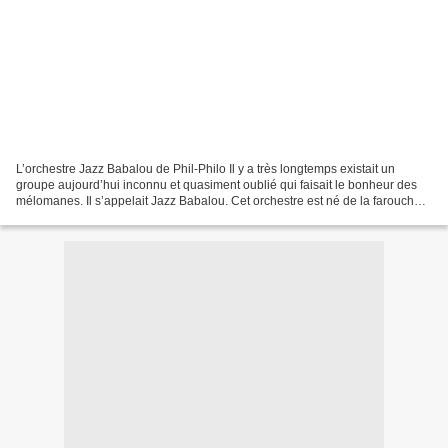
L’orchestre Jazz Babalou de Phil-Philo Il y a très longtemps existait un
groupe aujourd’hui inconnu et quasiment oublié qui faisait le bonheur des
mélomanes. Il s’appelait Jazz Babalou. Cet orchestre est né de la farouche
volonté d’un homme : Phil-Philo...