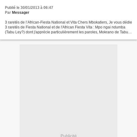
Publié le 30/01/2013 à 06:47
Par
Messager
3 raretés de l’African-Fiesta National et Vita Chers Mbokatiers, Je vous dédie
3 raretés de Fiesta National et de l'African Fiesta Vita : Mpo ngai ndumba
(Tabu Ley?) dont j'apprécie particulièrement les paroles, Mokrano de Tabu
Ley et Fideli de Nico Kassanda...
Publicité