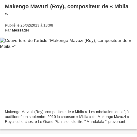
Makengo Mavuzi (Roy), compositeur de « Mbila
»
Publié le 25/02/2013 à 13:08
Par
Messager
Makengo Mavuzi (Roy), compositeur de « Mbila ». Les mbokatiers ont déjà
auditionné en septembre 2010 la chanson « Mbila » de Makengo Mavuzi «
Roy » et l’orchestre Le Grand Piza , sous le titre " Mandalala ", provenant
d'une vidéo fournie par Sonny Mokonzi....