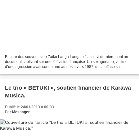
Encore des souvenirs de Zaïko Langa Langa e J’ai suivi dernièrement un
document captivant sur une télévision française. Un sexagénaire, victime
d’une agression avait connu une amnésie vers 1987, qui a effacé sa
mémoire pour une période de 30 ans. Il a...
Le trio « BETUKI », soutien financier de Karawa
Musica.
Publié le 24/01/2013 à 00:03
Par
Messager