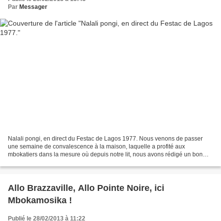
Par
Messager
Nalali pongi, en direct du Festac de Lagos 1977. Nous venons de passer
une semaine de convalescence à la maison, laquelle a profité aux
mbokatiers dans la mesure où depuis notre lit, nous avons rédigé un bon
nombre d’articles. Ce lundi, nous reprendrons...
Allo Brazzaville, Allo Pointe Noire, ici
Mbokamosika !
Publié le 28/02/2013 à 11:22