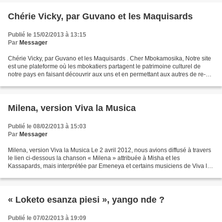
Chérie Vicky, par Guvano et les Maquisards
Publié le 15/02/2013 à 13:15
Par
Messager
Chérie Vicky, par Guvano et les Maquisards . Cher Mbokamosika, Notre site
est une plateforme où les mbokatiers partagent le patrimoine culturel de
notre pays en faisant découvrir aux uns et en permettant aux autres de re-
écouter certains morceaux qui...
Milena, version Viva la Musica
Publié le 08/02/2013 à 15:03
Par
Messager
Milena, version Viva la Musica Le 2 avril 2012, nous avions diffusé à travers
le lien ci-dessous la chanson « Milena » attribuée à Misha et les
Kassapards, mais interprétée par Emeneya et certains musiciens de Viva la
Musica. http://www.mbokamosika.com/article-milena-de-l-orchestre-des-
kassapards-...
« Loketo esanza piesi », yango nde ?
Publié le 07/02/2013 à 19:09