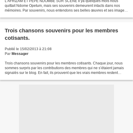
L'AFRIZAM ET PEPE NDOMBE SUR SCENE Il ya quelques mois nous
quittait Ndome Opetum, mais ses souvenirs demeurent intacts dans nos
mémoires. Par souvenirs, nous entendons ses belles œuvres et ses images
immortalisées par les journaux durant sa carrière....
Trois chansons souvenirs pour les membres
cotisants.
Publié le 15/02/2013 à 21:08
Par
Messager
Trois chansons souvenirs pour les membres cotisants. Chaque jour, nous
sommes surpris par les contributions des membres qui ne s’étaient jamais
signalés sur le blog. En fait, ils prouvent que les vrais membres restent
silencieux, ne nous posent jamais...