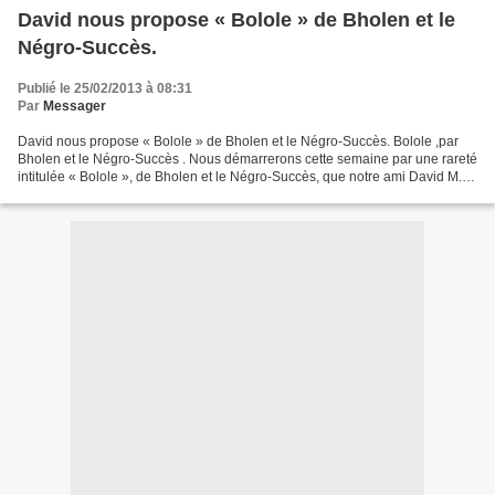
David nous propose « Bolole » de Bholen et le
Négro-Succès.
Publié le 25/02/2013 à 08:31
Par
Messager
David nous propose « Bolole » de Bholen et le Négro-Succès. Bolole ,par
Bholen et le Négro-Succès . Nous démarrerons cette semaine par une rareté
intitulée « Bolole », de Bholen et le Négro-Succès, que notre ami David M. a
envoyée au blog pour diffusion....