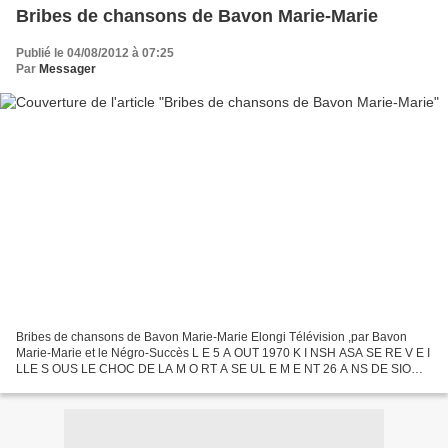
Bribes de chansons de Bavon Marie-Marie
Publié le 04/08/2012 à 07:25
Par
Messager
Bribes de chansons de Bavon Marie-Marie Elongi Télévision ,par Bavon
Marie-Marie et le Négro-Succès L E 5 A OUT 1970 K I NSH ASA SE RE V E I
LLE S OUS LE CHOC DE LA M O RT A SE UL E M E NT 26 A NS DE SIO
NGO B A V ON M ARIE - M ARIE, CELEBRE G U I T ARISTE...