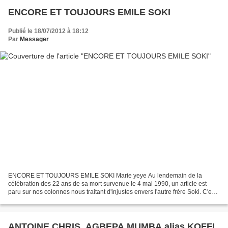
ENCORE ET TOUJOURS EMILE SOKI
Publié le 18/07/2012 à 18:12
Par
Messager
ENCORE ET TOUJOURS EMILE SOKI Marie yeye Au lendemain de la
célébration des 22 ans de sa mort survenue le 4 mai 1990, un article est
paru sur nos colonnes nous traitant d'injustes envers l'autre frère Soki. C'est
nous prêter des intentions que nous n'avons...
ANTOINE CHRIS. AGBEPA MUMBA alias KOFFI