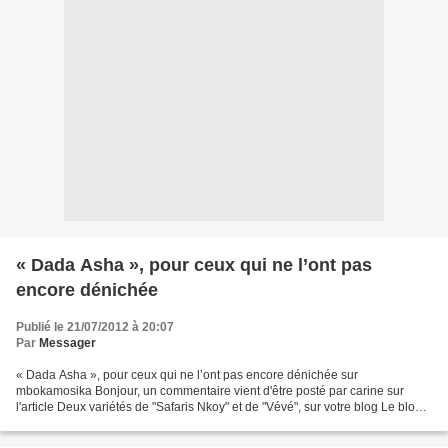
« Dada Asha », pour ceux qui ne l’ont pas
encore dénichée
Publié le 21/07/2012 à 20:07
Par
Messager
« Dada Asha », pour ceux qui ne l’ont pas encore dénichée sur
mbokamosika Bonjour, un commentaire vient d'être posté par carine sur
l'article Deux variétés de "Safaris Nkoy" et de "Vévé", sur votre blog Le blog
de Messager Extrait du commentaire: Bonjour,cela...