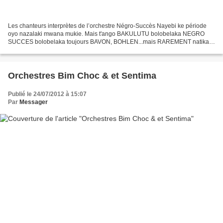
Les chanteurs interprètes de l’orchestre Négro-Succès Nayebi ke période
oyo nazalaki mwana mukie. Mais t'ango BAKULUTU bolobelaka NEGRO
SUCCES bolobelaka toujours BAVON, BOHLEN...mais RAREMENT natikala
koyoka BOKOLOBELA ba CHANTEURS/INTERPRETE ya Orchestre...
Orchestres Bim Choc & et Sentima
Publié le 24/07/2012 à 15:07
Par
Messager