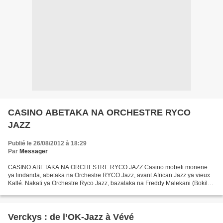
CASINO ABETAKA NA ORCHESTRE RYCO
JAZZ
Publié le 26/08/2012 à 18:29
Par
Messager
CASINO ABETAKA NA ORCHESTRE RYCO JAZZ Casino mobeti monene
ya lindanda, abetaka na Orchestre RYCO Jazz, avant African Jazz ya vieux
Kallé. Nakati ya Orchestre Ryco Jazz, bazalaka na Freddy Malekani (Bokilo)
soliste ya Manu Dibango, Gracia, Becaud pe basusu....
Verckys : de l’OK-Jazz à Vévé