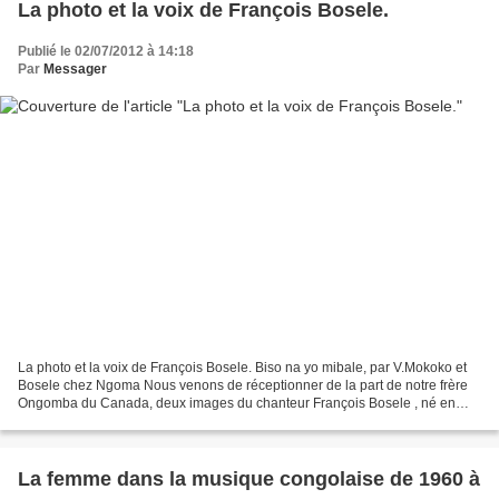
La photo et la voix de François Bosele.
Publié le 02/07/2012 à 14:18
Par
Messager
La photo et la voix de François Bosele. Biso na yo mibale, par V.Mokoko et
Bosele chez Ngoma Nous venons de réceptionner de la part de notre frère
Ongomba du Canada, deux images du chanteur François Bosele , né en
1928 et décédé précocement le 12 juin...
La femme dans la musique congolaise de 1960 à