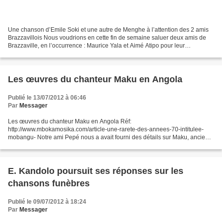
Une chanson d’Emile Soki et une autre de Menghe à l’attention des 2 amis
Brazzavillois Nous voudrions en cette fin de semaine saluer deux amis de
Brazzaville, en l’occurrence : Maurice Yala et Aimé Atipo pour leur
engagement sans faille à Mbokamosika....
Les œuvres du chanteur Maku en Angola
Publié le 13/07/2012 à 06:46
Par
Messager
Les œuvres du chanteur Maku en Angola Réf:
http://www.mbokamosika.com/article-une-rarete-des-annees-70-intitulee-
mobangu- Notre ami Pepé nous a avait fourni des détails sur Maku, ancien
chanteur de Eboko Ley et vrai auteur de la chanson « Mobangu ». En...
E. Kandolo poursuit ses réponses sur les
chansons funèbres
Publié le 09/07/2012 à 18:24
Par
Messager