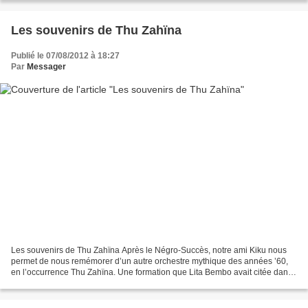
Les souvenirs de Thu Zahïna
Publié le 07/08/2012 à 18:27
Par
Messager
Les souvenirs de Thu Zahïna Après le Négro-Succès, notre ami Kiku nous
permet de nous remémorer d’un autre orchestre mythique des années ’60,
en l’occurrence Thu Zahïna. Une formation que Lita Bembo avait citée dans
nos livraisons antérieures comme étant...