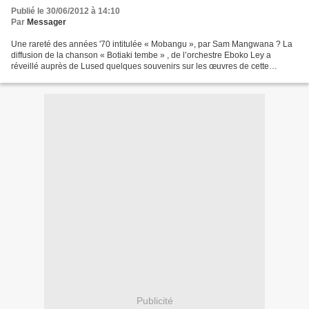
Publié le 30/06/2012 à 14:10
Par
Messager
Une rareté des années '70 intitulée « Mobangu », par Sam Mangwana ? La
diffusion de la chanson « Botiaki tembe » , de l’orchestre Eboko Ley a
réveillé auprès de Lused quelques souvenirs sur les œuvres de cette
formation de Barumbu, particulièrement "Mobangu",...
Publicité