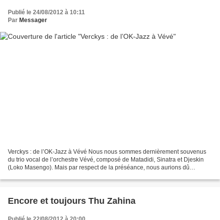
Publié le 24/08/2012 à 10:11
Par
Messager
Verckys : de l’OK-Jazz à Vévé Nous nous sommes dernièrement souvenus
du trio vocal de l’orchestre Vévé, composé de Matadidi, Sinatra et Djeskin
(Loko Masengo). Mais par respect de la préséance, nous aurions dû
commencer par le responsable de l’orchestre,...
Encore et toujours Thu Zahina
Publié le 22/08/2012 à 20:00