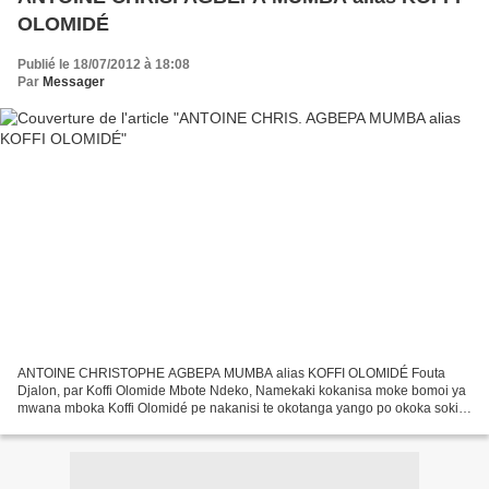
OLOMIDÉ
Publié le 18/07/2012 à 18:08
Par
Messager
ANTOINE CHRISTOPHE AGBEPA MUMBA alias KOFFI OLOMIDÉ Fouta
Djalon, par Koffi Olomide Mbote Ndeko, Namekaki kokanisa moke bomoi ya
mwana mboka Koffi Olomidé pe nakanisi te okotanga yango po okoka soki
tango ezali kobongisa makomi na ngai. ANTOINE CHRISTOPHE...