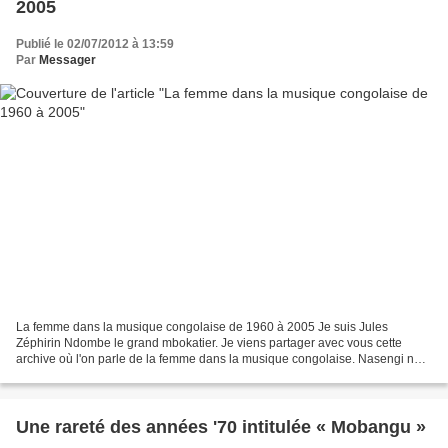
2005
Publié le 02/07/2012 à 13:59
Par
Messager
La femme dans la musique congolaise de 1960 à 2005 Je suis Jules
Zéphirin Ndombe le grand mbokatier. Je viens partager avec vous cette
archive où l'on parle de la femme dans la musique congolaise. Nasengi na
biso tout ba mbokatiers tomeka ko complèter...
Une rareté des années '70 intitulée « Mobangu »