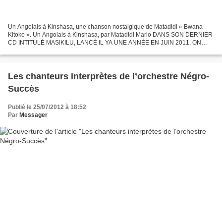
Un Angolais à Kinshasa, une chanson nostalgique de Matadidi « Bwana
Kitoko ». Un Angolais à Kinshasa, par Matadidi Mario DANS SON DERNIER
CD INTITULÉ MASIKILU, LANCÉ IL YA UNE ANNÉE EN JUIN 2011, ON
TROUVE UNE CHANSON QUI A COMME TITRE “UN ANGOLAIS À...
Les chanteurs interprètes de l’orchestre Négro-
Succès
Publié le 25/07/2012 à 18:52
Par
Messager