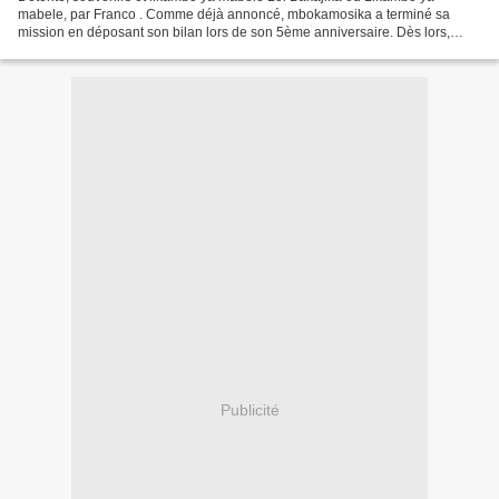
mabele, par Franco . Comme déjà annoncé, mbokamosika a terminé sa
mission en déposant son bilan lors de son 5ème anniversaire. Dès lors,
nous avions demandé aux chroniqueurs de ne plus...
Publicité