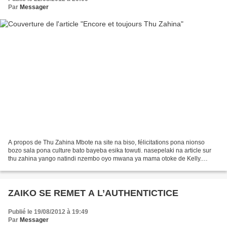
Par
Messager
A propos de Thu Zahina Mbote na site na biso, félicitations pona nionso
bozo sala pona culture bato bayeba esika towuti. nasepelaki na article sur
thu zahina yango natindi nzembo oyo mwana ya mama otoke de Kelly.
Déclin ya thu zahina ebandaka vers 71...
ZAIKO SE REMET A L’AUTHENTICTICE
Publié le 19/08/2012 à 19:49
Par
Messager