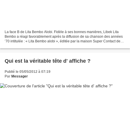
La face B de Lita Bembo Alobi. Fidèle à ses bonnes manières, Libek Lita
Bembo a réagi favorablement après la diffusion de sa chanson des années
’70 intitulée : « Lita Bembo alobi », éditée par la maison Super Contact de
Papa Ngoma en nous précisant le...
Qui est la véritable tête d' affiche ?
Publié le 05/05/2012 à 07:19
Par
Messager