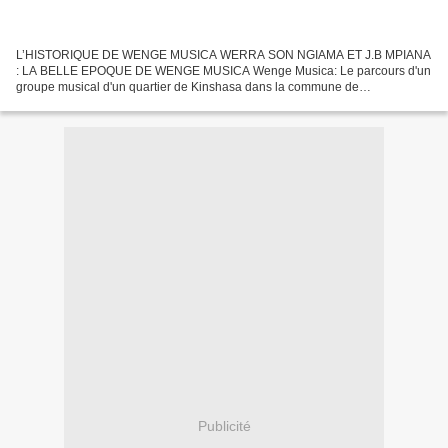
L’HISTORIQUE DE WENGE MUSICA WERRA SON NGIAMA ET J.B MPIANA
: LA BELLE EPOQUE DE WENGE MUSICA Wenge Musica: Le parcours d'un
groupe musical d'un quartier de Kinshasa dans la commune de
Bandalungwa à la formation d'un clan Wenge subdivisés en 14 groupes...
Publicité