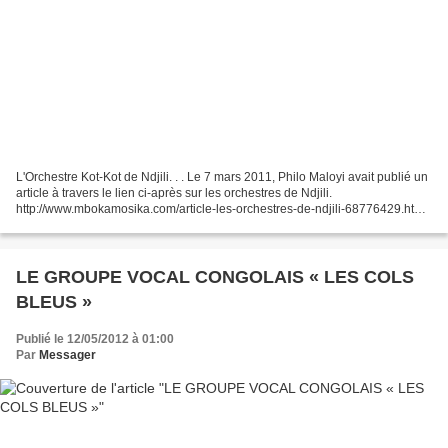
L'Orchestre Kot-Kot de Ndjili. . . Le 7 mars 2011, Philo Maloyi avait publié un
article à travers le lien ci-après sur les orchestres de Ndjili.
http://www.mbokamosika.com/article-les-orchestres-de-ndjili-68776429.html.
Grâce à ce posting qui avait recueilli...
LE GROUPE VOCAL CONGOLAIS « LES COLS
BLEUS »
Publié le 12/05/2012 à 01:00
Par
Messager