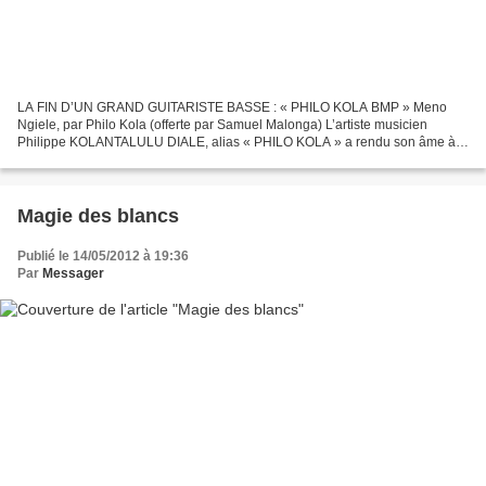
LA FIN D’UN GRAND GUITARISTE BASSE : « PHILO KOLA BMP » Meno
Ngiele, par Philo Kola (offerte par Samuel Malonga) L’artiste musicien
Philippe KOLANTALULU DIALE, alias « PHILO KOLA » a rendu son âme à
l’éternel le mardi 16 Mai 2012 à 18 heures à la Maison...
Magie des blancs
Publié le 14/05/2012 à 19:36
Par
Messager