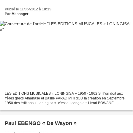
Publié le 11/05/2012 à 18:15
Par
Messager
LES EDITIONS MUSICALES « LONINGISA » 1950 - 1962 S I l’on doit aux
frères grecs Athanase et Basile PAPADIMITRIOU la création en Septembre
1950 des éditions « Loningisa », c’est au congolais Henri BOWANE
(guitariste-chanteur), que les tâches les plus importantes...
Paul EBENGO « De Wayon »