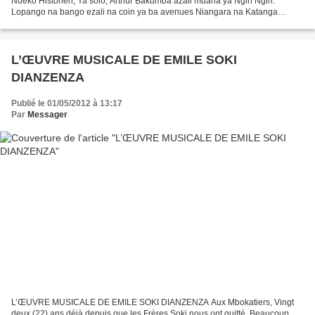
Ndeko Historien, Ya solo, Arthur Bakumba azali muana ya Ngiri Ngiri.
Lopango na bango ezali na coin ya ba avenues Niangara na Katanga
(prolongement ya Shaba, na ngambo ya Force Publique,...
L’ŒUVRE MUSICALE DE EMILE SOKI
DIANZENZA
Publié le 01/05/2012 à 13:17
Par
Messager
L’ŒUVRE MUSICALE DE EMILE SOKI DIANZENZA Aux Mbokatiers, Vingt
deux (22) ans déjà depuis que les Frères Soki nous ont quitté. Beaucoup