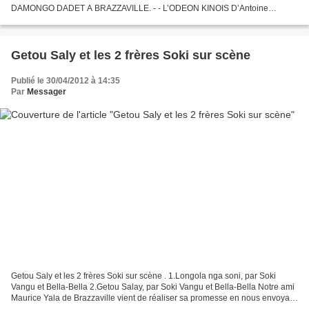
DAMONGO DADET A BRAZZAVILLE. - - L’ODEON KINOIS D’Antoine
KASONGO A KINSHASA Odéon Kinois 1947 Odéon Kinois1947 . 1947,
marque le début d’un genre...
Getou Saly et les 2 frères Soki sur scène
Publié le 30/04/2012 à 14:35
Par
Messager
Getou Saly et les 2 frères Soki sur scène . 1.Longola nga soni, par Soki
Vangu et Bella-Bella 2.Getou Salay, par Soki Vangu et Bella-Bella Notre ami
Maurice Yala de Brazzaville vient de réaliser sa promesse en nous envoyant