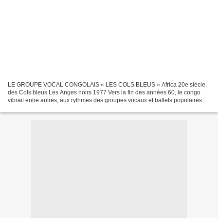
LE GROUPE VOCAL CONGOLAIS « LES COLS BLEUS » Africa 20e siècle,
des Cols bleus Les Anges noirs 1977 Vers la fin des années 60, le congo
vibrait entre autres, aux rythmes des groupes vocaux et ballets populaires.
Ces phénomènes sociaux culturels étaient...