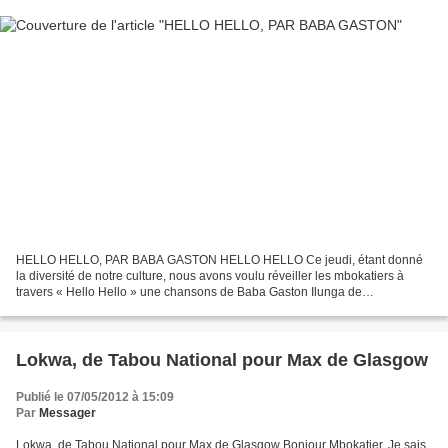
HELLO HELLO, PAR BABA GASTON HELLO HELLO Ce jeudi, étant donné
la diversité de notre culture, nous avons voulu réveiller les mbokatiers à
travers « Hello Hello » une chansons de Baba Gaston Ilunga de
Lubambashi. Cette œuvre envoyée par Kiku est chantée...
Lokwa, de Tabou National pour Max de Glasgow
Publié le 07/05/2012 à 15:09
Par
Messager
Lokwa, de Tabou National pour Max de Glasgow Bonjour Mbokatier, Je sais