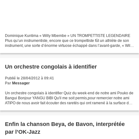
Dominique Kuntima « Willy Mbembe » UN TROMPETTISTE LEGENDAIRE
Plus qu’un instrumentiste, encore que ce trompettiste fût un athlète de son
instrument, une sorte d’énorme virtuose échappé dans l’avant-garde, « Willy
Mbembe » fut avant tout, jusqu’à sa mort...
Un orchestre congolais à identifier
Publié le 28/04/2012 à 09:41
Par
Messager
Un orchestre congolais à identifier Quiz du week-end de notre ami Pouko de
Bangui Bonjour YANGU BIBI Qu'il me soit permis,pour remercier notre ami
ATIPO de nous avoir fait écouter des raretés qui ont ramené à la surface de
vieux souvenirs,de mettre à...
Enfin la chanson Beya, de Bavon, interprétée
par l’OK-Jazz