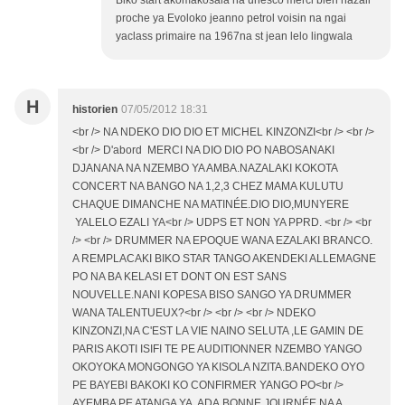
proche ya Evoloko jeanno petrol voisin na ngai
yaclass primaire na 1967na st jean lelo lingwala
H
historien
07/05/2012 18:31
<br /> NA NDEKO DIO DIO ET MICHEL KINZONZI<br /> <br />
<br /> D'abord MERCI NA DIO DIO PO NABOSANAKI
DJANANA NA NZEMBO YA AMBA.NAZALAKI KOKOTA
CONCERT NA BANGO NA 1,2,3 CHEZ MAMA KULUTU
CHAQUE DIMANCHE NA MATINÉE.DIO DIO,MUNYERE
YALELO EZALI YA<br /> UDPS ET NON YA PPRD. <br /> <br
/> <br /> DRUMMER NA EPOQUE WANA EZALAKI BRANCO.
A REMPLACAKI BIKO STAR TANGO AKENDEKI ALLEMAGNE
PO NA BA KELASI ET DONT ON EST SANS
NOUVELLE.NANI KOPESA BISO SANGO YA DRUMMER
WANA TALENTUEUX?<br /> <br /> <br /> NDEKO
KINZONZI,NA C'EST LA VIE NAINO SELUTA ,LE GAMIN DE
PARIS AKOTI ISIFI TE PE AUDITIONNER NZEMBO YANGO
OKOYOKA MONGONGO YA KISOLA NZITA.BANDEKO OYO
PE BAYEBI BAKOKI KO CONFIRMER YANGO PO<br />
AYEMBA PE ATANGA YA ADA.BONNE JOURNÉE NA A