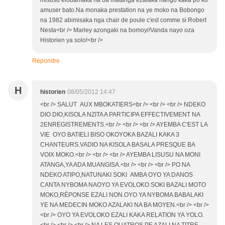
amuser bato.Na monaka prestation na ye moko na Bobongo
na 1982 abimisaka nga chair de poule c'est comme si Robert
Nesta<br /> Marley azongaki na bomoyi!Vanda nayo oza
Historien ya solo!<br />
Répondre
H
historien
08/05/2012 14:47
<br /> SALUT AUX MBOKATIERS<br /> <br /> <br /> NDEKO
DIO DIO,KISOLA NZITA A PARTICIPA EFFECTIVEMENT NA
2ENREGISTREMENTS.<br /> <br /> <br /> AYEMBA C'EST LA
VIE OYO BATIELI BISO OKOYOKA BAZALI KAKA 3
CHANTEURS.VADIO NA KISOLA BASALA PRESQUE BA
VOIX MOKO.<br /> <br /> <br /> AYEMBA LISUSU NA MONI
ATANGA,YA ADA MUANGISA.<br /> <br /> <br /> PO NA
NDEKO ATIPO,NATUNAKI SOKI AMBA OYO YA DANOS
CANTA NYBOMA NAOYO YA EVOLOKO SOKI BAZALI MOTO
MOKO,RÉPONSE EZALI NON.OYO YA NYBOMA BABALAKI
YE NA MEDECIN MOKO AZALAKI NA BA MOYEN.<br /> <br />
<br /> OYO YA EVOLOKO EZALI KAKA RELATION YA YOLO.
<br /> <br /> <br /> NA LES QUATROS PE AZALI NA TITRE