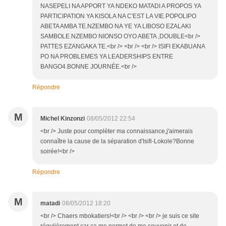
NASEPELI NA APPORT YA NDEKO MATADI A PROPOS YA
PARTICIPATION YA KISOLA NA C'EST LA VIE.POPOLIPO
ABETA AMBA TE.NZEMBO NA YE YA LIBOSO EZALAKI
SAMBOLE.NZEMBO NIONSO OYO ABETA ,DOUBLE<br />
PATTES EZANGAKA TE.<br /> <br /> <br /> ISIFI EKABUANA
PO NA PROBLEMES YA LEADERSHIPS ENTRE
BANGO4.BONNE JOURNÉE.<br />
Répondre
M
Michel Kinzonzi
08/05/2012 22:54
<br /> Juste pour complèter ma connaissance,j'aimerais
connaître la cause de la séparation d'Isifi-Lokole?Bonne
soirée!<br />
Répondre
M
matadi
08/05/2012 18:20
<br /> Chaers mbokatiers!<br /> <br /> <br /> je suis ce site
régulièrement car ça me permet de me souvenir et de