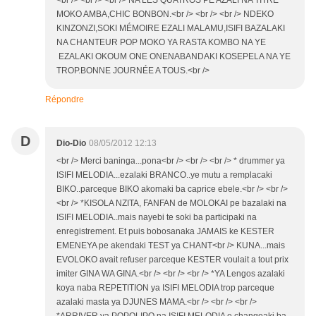
MOKO AMBA,CHIC BONBON.<br /> <br /> <br /> NDEKO
KINZONZI,SOKI MÉMOIRE EZALI MALAMU,ISIFI BAZALAKI
NA CHANTEUR POP MOKO YA RASTA KOMBO NA YE
EZALAKI OKOUM ONE ONENABANDAKI KOSEPELA NA YE
TROP.BONNE JOURNÉE A TOUS.<br />
Répondre
D
Dio-Dio
08/05/2012 12:13
<br /> Merci baninga...pona<br /> <br /> <br /> * drummer ya
ISIFI MELODIA...ezalaki BRANCO..ye mutu a remplacaki
BIKO..parceque BIKO akomaki ba caprice ebele.<br /> <br />
<br /> *KISOLA NZITA, FANFAN de MOLOKAI pe bazalaki na
ISIFI MELODIA..mais nayebi te soki ba participaki na
enregistrement. Et puis bobosanaka JAMAIS ke KESTER
EMENEYA pe akendaki TEST ya CHANT<br /> KUNA...mais
EVOLOKO avait refuser parceque KESTER voulait a tout prix
imiter GINA WA GINA.<br /> <br /> <br /> *YA Lengos azalaki
koya naba REPETITION ya ISIFI MELODIA trop parceque
azalaki masta ya DJUNES MAMA.<br /> <br /> <br />
*ARRIVER ya POPOLIPO na ISIFI MELODIA e changeaki ba