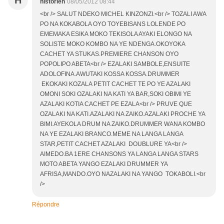
historien
08/05/2012 08:44
<br /> SALUT NDEKO MICHEL KINZONZI.<br /> TOZALI AWA
PO NA KOKABOLA OYO TOYEBISANS LOLENDE PO
EMEMAKA ESIKA MOKO TEKISOLA AYAKI ELONGO NA
SOLISTE MOKO KOMBO NA YE NDENGA.OKOYOKA
CACHET YA STUKAS.PREMIERE CHANSON OYO
POPOLIPO ABETA<br /> EZALAKI SAMBOLE,ENSUITE
ADOLOFINA.AWUTAKI KOSSA KOSSA.DRUMMER
EKOKAKI KOZALA PETIT CACHET TE PO YE AZALAKI
OMONI SOKI OZALAKI NA KATI YA BAR,SOKI OBIMI YE
AZALAKI KOTIA CACHET PE EZALA<br /> PRUVE QUE
OZALAKI NA KATI.AZALAKI NA ZAIKO.AZALAKI PROCHE YA
BIMI.AYEKOLA DRUM NA ZAIKO.DRUMMER WANA KOMBO
NA YE EZALAKI BRANCO.MEME NA LANGA LANGA
STAR,PETIT CACHET AZALAKI DOUBLURE YA<br />
AIMEDO.BA 1ERE CHANSONS YA LANGA LANGA STARS
MOTO ABETA YANGO EZALAKI DRUMMER YA
AFRISA,MANDO.OYO NAZALAKI NA YANGO TOKABOLI.<br
/>
Répondre