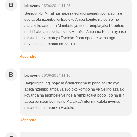
B
bienvenu
16/06/2014 11:25
Bonjour,<br /> nalingi napesa éclaircissement pona solliste
oyo abeta nzembo ya Evoloko Amba kombo na ye Selino
azalaki kovanda na Mombele ye nde aremplaçaka Popolipo
na Isifi abeta trois chansons Malaïka, Amba na Kalela nyonso
misato ba nzembo ya Evoloko.Pona époque wana nga
nazalaka kotambola na Seluta.
Répondre
B
bienvenu
16/06/2014 11:16
Bonjour; nalingi napesa éclaircissement pona soliste oyo
abeta nzembo amba ya evoloko kombo na ye Selino azalaki
kovanda na mombele ye nde a remplacaka popollipo na isifi
abeta ba nzembo misato Malaïka,Amba na Kalela nyonso
misato ba nzembo ya Evoloko
Répondre