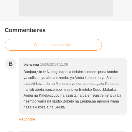
Commentaires
Ajouter un commentaire
B
bienvenu
16/06/2014 11:36
Bonjour,<br /> Nalingi napesa éclaircissement pona kombo
ya soliste oyo abeta nzembo ya Amba kombo na ye Selino
azalaki kovanda na Mombele ye nde aremplaçaka Popolipo
na Isifi abeta banzembo misato ya Evoloko &quot;Malaïka,
Amba na Kalela&quot; na assista na ba enregistrement ya ba
nzembo wana na studio Bokelo na Lemba.na époque wana
nazalaki kozala na Seluta .
Répondre