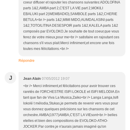
coeur diffuser et rajouter les chansons suivantes:ADOLOFINA
parts 1&2,AMBA part 2,C'EST LA VIE part 2,MOKILI
EBALUKI part 2(WEMBADIO),SAMBOLE parts 1&2,CHERIE
BETULA<br /> parts 1&2,MIMI MIDO,AUMDALASINI parts
1&2,TOTO/LITINA DESESPOIR parts 1&2,KALELA parts 1&2
composés par EVOLOKO.Je souhaite de tout coeur,que vous
ferez de votre mieux,pour me<br /> satisfaire en rajoutant ces
chansons s'il vous plait.Merci infiniment,et encore une fois
toutes mes félicitations.<br />
Répondre
J
Jean Alain
07/05/2012 19:07
<br /> Merci infiniment,et félicitations pour avoir trouver ces
raretés de l'ORCHESTRE ISIFI LOKOLE et ISIFI MELODIA.En
tant que fan de Viva La Musica,Zaiko<br /> Langa Langa,Isifi
lokolé t mélodia,Stukas,je permets de revenir vers vous pour
vous donnez quelques précisions sur les chansons de cet
orchestre.AMBA(1977)AMBA,C'EST LA VIEsont<br /> belles
etelles et bien des compositions de EVOLOKO-ATHO-
JOCKER.Par contre,je n'aurais jamais imaginé qu'on