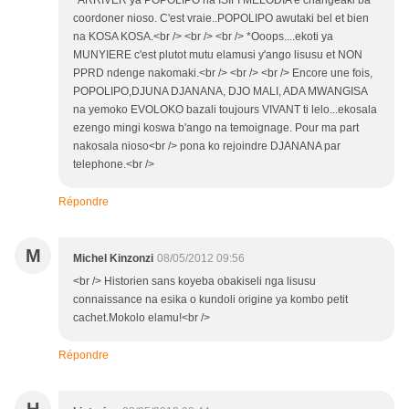
coordoner nioso. C'est vraie..POPOLIPO awutaki bel et bien
na KOSA KOSA.<br /> <br /> <br /> *Ooops....ekoti ya
MUNYIERE c'est plutot mutu elamusi y'ango lisusu et NON
PPRD ndenge nakomaki.<br /> <br /> <br /> Encore une fois,
POPOLIPO,DJUNA DJANANA, DJO MALI, ADA MWANGISA
na yemoko EVOLOKO bazali toujours VIVANT ti lelo...ekosala
ezengo mingi koswa b'ango na temoignage. Pour ma part
nakosala nioso<br /> pona ko rejoindre DJANANA par
telephone.<br />
Répondre
M
Michel Kinzonzi
08/05/2012 09:56
<br /> Historien sans koyeba obakiseli nga lisusu
connaissance na esika o kundoli origine ya kombo petit
cachet.Mokolo elamu!<br />
Répondre
H