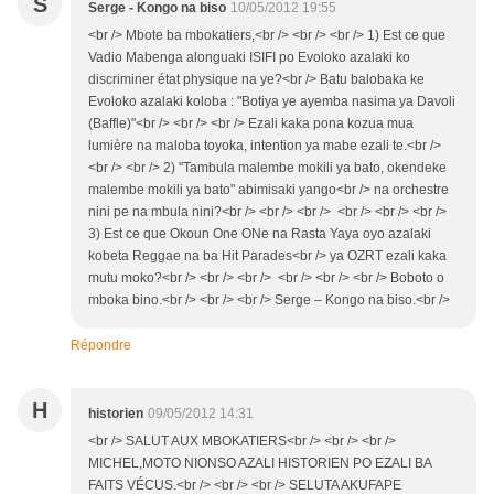
S
Serge - Kongo na biso
10/05/2012 19:55
<br /> Mbote ba mbokatiers,<br /> <br /> <br /> 1) Est ce que
Vadio Mabenga alonguaki ISIFI po Evoloko azalaki ko
discriminer état physique na ye?<br /> Batu balobaka ke
Evoloko azalaki koloba : "Botiya ye ayemba nasima ya Davoli
(Baffle)"<br /> <br /> <br /> Ezali kaka pona kozua mua
lumière na maloba toyoka, intention ya mabe ezali te.<br />
<br /> <br /> 2) "Tambula malembe mokili ya bato, okendeke
malembe mokili ya bato" abimisaki yango<br /> na orchestre
nini pe na mbula nini?<br /> <br /> <br /> <br /> <br /> <br />
3) Est ce que Okoun One ONe na Rasta Yaya oyo azalaki
kobeta Reggae na ba Hit Parades<br /> ya OZRT ezali kaka
mutu moko?<br /> <br /> <br /> <br /> <br /> <br /> Boboto o
mboka bino.<br /> <br /> <br /> Serge – Kongo na biso.<br />
Répondre
H
historien
09/05/2012 14:31
<br /> SALUT AUX MBOKATIERS<br /> <br /> <br />
MICHEL,MOTO NIONSO AZALI HISTORIEN PO EZALI BA
FAITS VÉCUS.<br /> <br /> <br /> SELUTA AKUFAPE