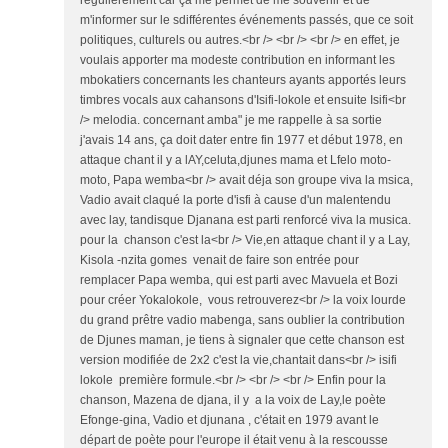
m'informer sur le sdifférentes événements passés, que ce soit
politiques, culturels ou autres.<br /> <br /> <br /> en effet, je
voulais apporter ma modeste contribution en informant les
mbokatiers concernants les chanteurs ayants apportés leurs
timbres vocals aux cahansons d'Isifi-lokole et ensuite Isifi<br
/> melodia. concernant amba" je me rappelle à sa sortie
j'avais 14 ans, ça doit dater entre fin 1977 et début 1978, en
attaque chant il y a lAY,celuta,djunes mama et Lfelo moto-
moto, Papa wemba<br /> avait déja son groupe viva la msica,
Vadio avait claqué la porte d'isfi à cause d'un malentendu
avec lay, tandisque Djanana est parti renforcé viva la musica.
pour la chanson c'est la<br /> Vie,en attaque chant il y a Lay,
Kisola -nzita gomes venait de faire son entrée pour
remplacer Papa wemba, qui est parti avec Mavuela et Bozi
pour créer Yokalokole, vous retrouverez<br /> la voix lourde
du grand prêtre vadio mabenga, sans oublier la contribution
de Djunes maman, je tiens à signaler que cette chanson est
version modifiée de 2x2 c'est la vie,chantait dans<br /> isifi
lokole première formule.<br /> <br /> <br /> Enfin pour la
chanson, Mazena de djana, il y a la voix de Lay,le poète
Efonge-gina, Vadio et djunana , c'était en 1979 avant le
départ de poète pour l'europe il était venu à la rescousse