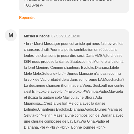
TOUS<br />
Répondre
M
Michel Kinzonzi
07/05/2012 16:30
<br /> Merci Messager pour cet article qui nous fait revivre les
chansons d'Isifi.Pour ma petite contribution en réécoutant
toutes les chansons je peux dire ceci: Dans AMBA,l'orchestre
ISIFI nous propose la danse Sautezcoin et Moniere allusion à
la fôret Moniere.Comme chanteurs Evoloko,Djanana,Lifelo
Moto Moto,Seluta et<br /> Djunes Mama;je n'ai pas reconnu
la voix de Vadio.Etait-il déjà dans son groupe LA Mouchacha?
La deuxième chanson (hommage à Vieux Seskoul) par contre
c'est Isifi-Lokole avec<br /> Evoloko,P.Wemba,Vadio,Mavuela
et Bozi;à la guitare solo Maillot jaune Shora,Ada
Muangisa....C'est la vie:Isifi Mélodia avec la danse
Lofimbo.Chanteurs Evoloko,Djanana,Vadio,Djunes Mama et
Seluta<br /> enfin Mazena une composition de Djanana avec
une chorale composée de Lay Lay,Wa Gina,Vadio et
Djanana. <br /> <br /> <br /> Bonne journée!<br />