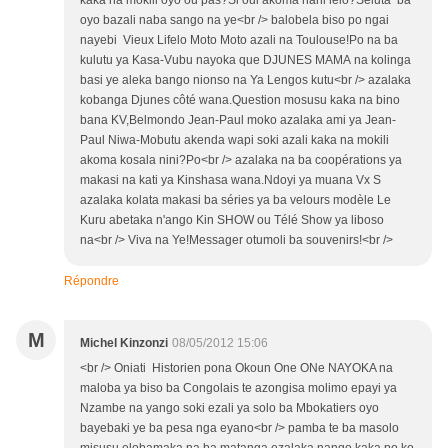
oyo bazali naba sango na ye<br /> balobela biso po ngai
nayebi Vieux Lifelo Moto Moto azali na Toulouse!Po na ba
kulutu ya Kasa-Vubu nayoka que DJUNES MAMA na kolinga
basi ye aleka bango nionso na Ya Lengos kutu<br /> azalaka
kobanga Djunes côté wana.Question mosusu kaka na bino
bana KV,Belmondo Jean-Paul moko azalaka ami ya Jean-
Paul Niwa-Mobutu akenda wapi soki azali kaka na mokili
akoma kosala nini?Po<br /> azalaka na ba coopérations ya
makasi na kati ya Kinshasa wana.Ndoyi ya muana Vx S
azalaka kolata makasi ba séries ya ba velours modèle Le
Kuru abetaka n'ango Kin SHOW ou Télé Show ya liboso
na<br /> Viva na Ye!Messager otumoli ba souvenirs!<br />
Répondre
M
Michel Kinzonzi
08/05/2012 15:06
<br /> Oniati Historien pona Okoun One ONe NAYOKA na
maloba ya biso ba Congolais te azongisa molimo epayi ya
Nzambe na yango soki ezali ya solo ba Mbokatiers oyo
bayebaki ye ba pesa nga eyano<br /> pamba te ba masolo
misusu elobamaka na ba matanga ezalaka nango kaka po ko