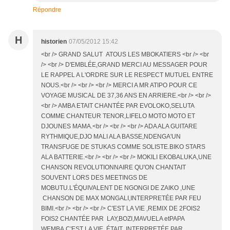
Répondre
H
historien
07/05/2012 15:42
<br /> GRAND SALUT ATOUS LES MBOKATIERS <br /> <br
/> <br /> D'EMBLÉE,GRAND MERCI AU MESSAGER POUR
LE RAPPEL A L'ORDRE SUR LE RESPECT MUTUEL ENTRE
NOUS.<br /> <br /> <br /> MERCI A MR ATIPO POUR CE
VOYAGE MUSICAL DE 37,36 ANS EN ARRIERE.<br /> <br />
<br /> AMBA ETAIT CHANTÉE PAR EVOLOKO,SELUTA
COMME CHANTEUR TENOR,LIFELO MOTO MOTO ET
DJOUNES MAMA.<br /> <br /> <br /> ADA ALA GUITARE
RYTHMIQUE,DJO MALI ALA BASSE,NDENGA'UN
TRANSFUGE DE STUKAS COMME SOLISTE.BIKO STARS
ALA BATTERIE.<br /> <br /> <br /> MOKILI EKOBALUKA,UNE
CHANSON REVOLUTIONNAIRE QU'ON CHANTAIT
SOUVENT LORS DES MEETINGS DE
MOBUTU.L'ÉQUIVALENT DE NGONGI DE ZAIKO ,UNE
CHANSON DE MAX MONGALI,INTERPRETÉE PAR FEU
BIMI.<br /> <br /> <br /> C'EST LA VIE ,REMIX DE 2FOIS2
FOIS2 CHANTÉE PAR LAY,BOZI,MAVUELA etPAPA
WEMBA.C'EST LA VIE ÉTAIT INTERPRETÉE PAR