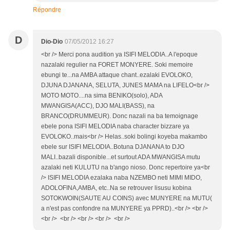
Répondre
D
Dio-Dio
07/05/2012 16:27
<br /> Merci pona audition ya ISIFI MELODIA..A l'epoque
nazalaki regulier na FORET MONYERE. Soki memoire
ebungi te...na AMBA attaque chant..ezalaki EVOLOKO,
DJUNA DJANANA, SELUTA, JUNES MAMA na LIFELO<br />
MOTO MOTO....na sima BENIKO(solo), ADA
MWANGISA(ACC), DJO MALI(BASS), na
BRANCO(DRUMMEUR). Donc nazali na ba temoignage
ebele pona ISIFI MELODIA naba character bizzare ya
EVOLOKO..mais<br /> Helas..soki bolingi koyeba makambo
ebele sur ISIFI MELODIA..Botuna DJANANA to DJO
MALI..bazali disponible...et surtout ADA MWANGISA mutu
azalaki neti KULUTU na b'ango nioso. Donc repertoire ya<br
/> ISIFI MELODIA ezalaka naba NZEMBO neti MIMI MIDO,
ADOLOFINA,AMBA, etc..Na se retrouver lisusu kobina
SOTOKWOIN(SAUTE AU COINS) avec MUNYERE na MUTU(
a n'est pas confondre na MUNYERE ya PPRD)..<br /> <br />
<br /> <br /> <br /> <br /> <br />