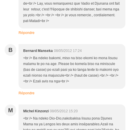
de<br /> Lay, vous remarquerez que Vadio et Djunana ont fait
leur retour, c'est l'l'époque de shibishi danser, taxi mema nga
ya yolo.<br /> <br /> <br /> je vous remercie., cordialement.
pat-Matadi<br />
Répondre
B
Bernard Manseka
08/05/2012 17:24
<br /> Ba ndeko bakomi, miso na biso ekomi ko mona lisusu
malamu te po na age. Please bo komela biso na miniscule
(bas de casse) po ezali pasi ya ko tanga texte to makomi oyo
ezali nionso na majuscule<br /> (haut de casse).<br /> <br />
<br /> Ezali avis na nga<br />
Répondre
M
Michel Kinzonzi
08/05/2012 15:20
<br /> Na ndeko Dio-Dio,nakobakisa lisusu pona Djunes
Mama na ya Lengos les deux amis inséparables.Azali na
kaka na mokili oyo ou pas?Si oui akoma nani lelo?Seluta ba