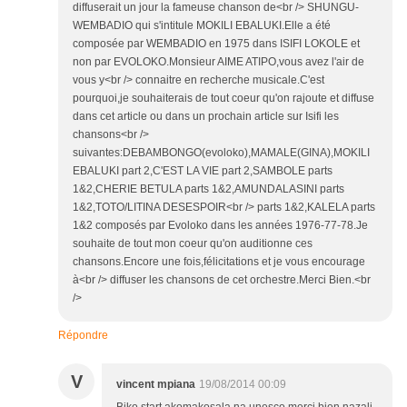
diffuserait un jour la fameuse chanson de<br /> SHUNGU-
WEMBADIO qui s'intitule MOKILI EBALUKI.Elle a été
composée par WEMBADIO en 1975 dans ISIFI LOKOLE et
non par EVOLOKO.Monsieur AIME ATIPO,vous avez l'air de
vous y<br /> connaitre en recherche musicale.C'est
pourquoi,je souhaiterais de tout coeur qu'on rajoute et diffuse
dans cet article ou dans un prochain article sur Isifi les
chansons<br />
suivantes:DEBAMBONGO(evoloko),MAMALE(GINA),MOKILI
EBALUKI part 2,C'EST LA VIE part 2,SAMBOLE parts
1&2,CHERIE BETULA parts 1&2,AMUNDALASINI parts
1&2,TOTO/LITINA DESESPOIR<br /> parts 1&2,KALELA parts
1&2 composés par Evoloko dans les années 1976-77-78.Je
souhaite de tout mon coeur qu'on auditionne ces
chansons.Encore une fois,félicitations et je vous encourage
à<br /> diffuser les chansons de cet orchestre.Merci Bien.<br
/>
Répondre
V
vincent mpiana
19/08/2014 00:09
Biko start akomakosala na unesco merci bien nazali