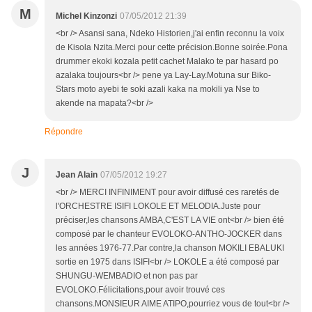
M
Michel Kinzonzi
07/05/2012 21:39
<br /> Asansi sana, Ndeko Historien,j'ai enfin reconnu la voix
de Kisola Nzita.Merci pour cette précision.Bonne soirée.Pona
drummer ekoki kozala petit cachet Malako te par hasard po
azalaka toujours<br /> pene ya Lay-Lay.Motuna sur Biko-
Stars moto ayebi te soki azali kaka na mokili ya Nse to
akende na mapata?<br />
Répondre
J
Jean Alain
07/05/2012 19:27
<br /> MERCI INFINIMENT pour avoir diffusé ces raretés de
l'ORCHESTRE ISIFI LOKOLE ET MELODIA.Juste pour
préciser,les chansons AMBA,C'EST LA VIE ont<br /> bien été
composé par le chanteur EVOLOKO-ANTHO-JOCKER dans
les années 1976-77.Par contre,la chanson MOKILI EBALUKI
sortie en 1975 dans ISIFI<br /> LOKOLE a été composé par
SHUNGU-WEMBADIO et non pas par
EVOLOKO.Félicitations,pour avoir trouvé ces
chansons.MONSIEUR AIME ATIPO,pourriez vous de tout<br />