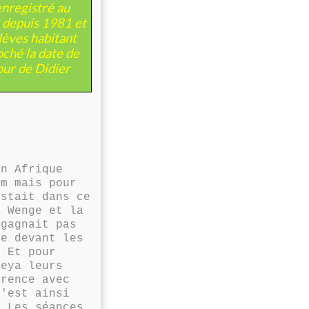
nregistré au
t depuis 1981 et
lèves habitant
ché la date de
our de Didier
en Afrique
om mais pour
istait dans ce
e Wenge et la
 gagnait pas
te devant les
. Et pour
eya leurs
rence avec
'est ainsi
 Les séances