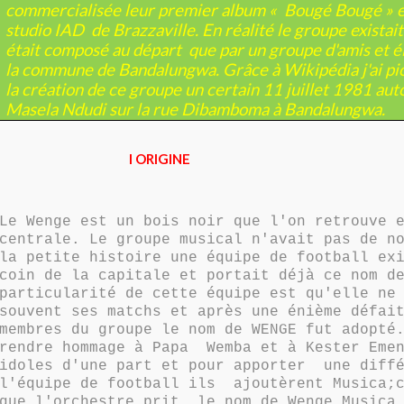
commercialisée leur premier album « Bougé Bougé » e
studio IAD
de Brazzaville. En réalité le groupe existai
était composé au départ
que par un groupe d'amis et é
la commune de Bandalungwa. Grâce à Wikipédia j'ai pio
la création de ce groupe un certain 11 juillet 1981 aut
Masela Ndudi sur la rue Dibamboma à Bandalungwa.
I ORIGINE
Le Wenge est un bois noir que l'on retrouve 
centrale. Le groupe musical n'avait pas de n
la petite histoire une équipe de football ex
coin de la capitale et portait déjà ce nom d
particularité de cette équipe est qu'elle ne
souvent ses matchs et après une énième défai
membres du groupe le nom de WENGE fut adopté
rendre hommage à Papa Wemba et à Kester Emen
idoles d'une part et pour apporter une diffé
l'équipe de football ils ajoutèrent Musica;c
que l'orchestre prit le nom de Wenge Musica.