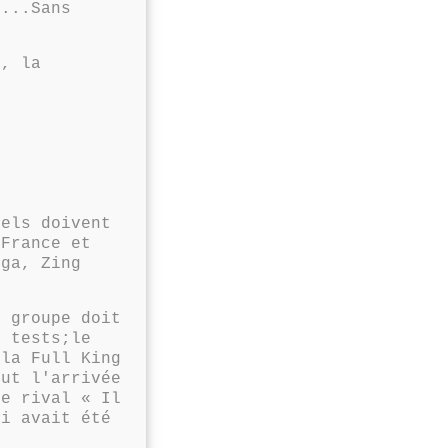
....Sans
e, la
nels doivent
(France et
nga, Zing
roupe doit
s tests;le
ula Full King
nut l'arrivée
re rival « Il
 avait été
r