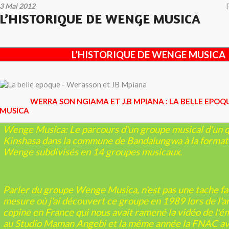
3 Mai 2012
L’HISTORIQUE DE WENGE MUSICA
L’HISTORIQUE DE WENGE MUSICA
WERRA SON NGIAMA ET J.B MPIANA : LA BELLE EPO
MUSICA
Wenge Musica: Le parcours d'un groupe musical d'un q
Kinshasa dans la commune de Bandalungwa à la formati
Wenge subdivisés en 14 groupes musicaux.
Parler du groupe Wenge Musica, n'est pas une tache fac
mesure où j'ai découvert ce groupe en 1989 lors de l'a
copine en France qui nous avait ramené la vidéo de l'ém
au Studio Maman Angebi et la même année la FNAC av