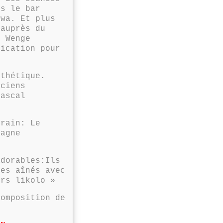
s le bar
gwa. Et plus
auprès du
 Wenge
ication pour
sthétique.
iciens
Pascal
rrain: Le
gagne
dorables:Ils
les aînés avec
urs likolo »
composition de