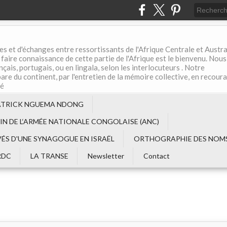
es et d'échanges entre ressortissants de l'Afrique Centrale et Austral
aire connaissance de cette partie de l'Afrique est le bienvenu. Nous
çais, portugais, ou en lingala, selon les interlocuteurs . Notre
are du continent, par l'entretien de la mémoire collective, en recour
té
ATRICK NGUEMA NDONG
EIN DE L‘ARMÉE NATIONALE CONGOLAISE (ANC)
VÉS D'UNE SYNAGOGUE EN ISRAËL
ORTHOGRAPHIE DES NOMS
RDC
LA TRANSE
Newsletter
Contact