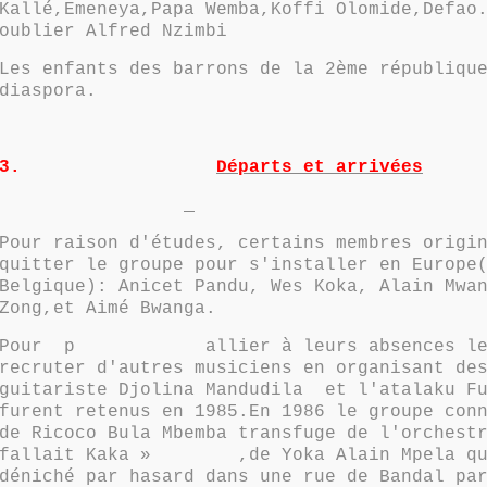
Kallé,Emeneya,Papa Wemba,Koffi Olomide,Defao
oublier Alfred Nzimbi
Les enfants des barrons de la 2ème républiqu
diaspora.
3.
Départs et arrivées
Pour raison d'études, certains membres origi
quitter le groupe pour s'installer en Europe
Belgique): Anicet Pandu, Wes Koka, Alain Mwa
Zong,et Aimé Bwanga.
Pour p allier à leurs absences le g
recruter d'autres musiciens en organisant de
guitariste Djolina Mandudila et l'atalaku F
furent retenus en 1985.En 1986 le groupe con
de Ricoco Bula Mbemba transfuge de l'orchest
fallait Kaka » ,de Yoka Alain Mpela qui
déniché par hasard dans une rue de Bandal pa