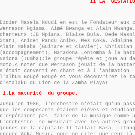
II LA GESTATI
Didier Masela Ndudi en est le Fondateur aux 
Werrason Ngiama, Aimé Bwanga et Alain Mwanga
chanteurs :JB Mpiana, Blaise Bula, Dede Maso
Star), Anicet Pandu Anibo, Wes Koka, Adolphe
Alain Makaba (Guitare et clavier), Christian
(accompagnement), Maradona Lontomba à la bat
Nsiona (Tumba);le groupe répète et joue au d
Moto.A noter que Werrason jouait de la batte
s'était converti en chant et à l 'animation 
l'album Bougé Bougé et vous découvrirez le t
d'Atalaku du Lion de la Zamba Playa!
1.
La maturité du groupe
.
Jusqu'en 1986, l'orchestre n'était qu'un pas
que les composants étaient élèves et étudian
n'espéraient pas faire de la musique comme u
L'orchestre se mesurait avec les autres grou
jeunes de la capitale Il fallait Kaka, Liton
encore Arka Musica pour ne citer que ceux là