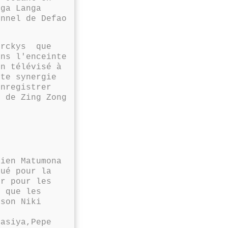
nga Langa
onnel de Defao
erckys que
ans l'enceinte
on télévisé à
tte synergie
nregistrer
e de Zing Zong
cien Matumona
bué pour la
er pour les
s que les
nson Niki
Masiya,Pepe