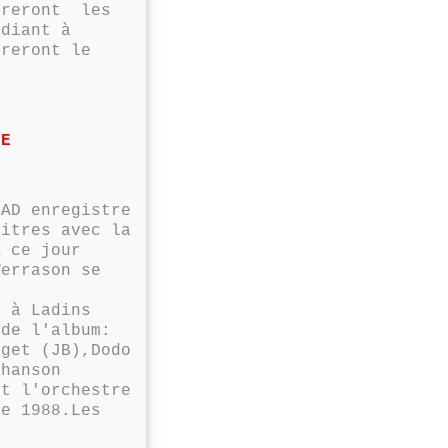
ureront les
udiant à
greront le
PE
IAD enregistre
titres avec la
A ce jour
Werrason se
n à Ladins
 de l'album:
dget (JB),Dodo
Chanson
t l'orchestre
ée 1988.Les