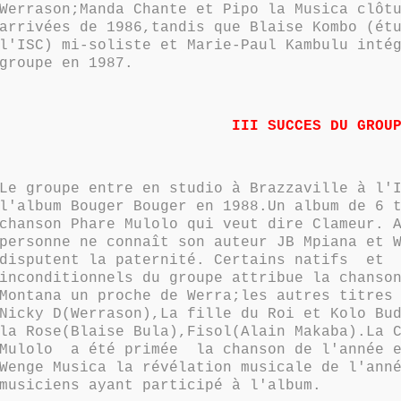
Werrason;Manda Chante et Pipo la Musica clôt
arrivées de 1986,tandis que Blaise Kombo (ét
l'ISC) mi-soliste et Marie-Paul Kambulu inté
groupe en 1987.
III SUCCES DU GROU
Le groupe entre en studio à Brazzaville à l'
l'album Bouger Bouger en 1988.Un album de 6 
chanson Phare Mulolo qui veut dire Clameur. 
personne ne connaît son auteur JB Mpiana et 
disputent la paternité. Certains natifs et
inconditionnels du groupe attribue la chanso
Montana un proche de Werra;les autres titres
Nicky D(Werrason),La fille du Roi et Kolo Bu
la Rose(Blaise Bula),Fisol(Alain Makaba).La 
Mulolo a été primée la chanson de l'année e
Wenge Musica la révélation musicale de l'ann
musiciens ayant participé à l'album.