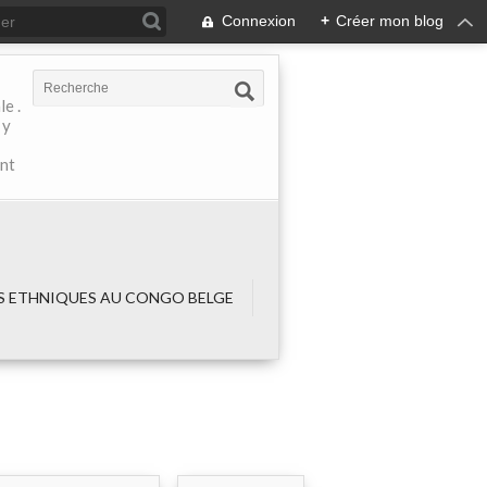
Connexion
+
Créer mon blog
e .
 y
ant
 ETHNIQUES AU CONGO BELGE