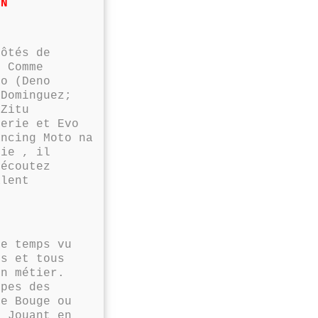
ON
côtés de
. Comme
lo (Deno
 Dominguez;
 Zitu
terie et Evo
ancing Moto na
rie , il
écoutez
alent
se temps vu
ts et tous
n métier.
pes des
ge Bouge ou
. Jouant en