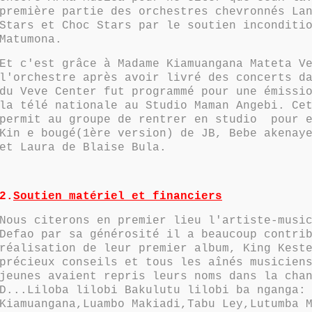
première partie des orchestres chevronnés La
Stars et Choc Stars par le soutien inconditi
Matumona.
Et c'est grâce à Madame Kiamuangana Mateta V
l'orchestre après avoir livré des concerts d
du Veve Center fut programmé pour une émissi
la télé nationale au Studio Maman Angebi. Ce
permit au groupe de rentrer en studio pour e
Kin e bougé(1ère version) de JB, Bebe akenay
et Laura de Blaise Bula.
2.
Soutien matériel et financiers
Nous citerons en premier lieu l'artiste-musi
Defao par sa générosité il a beaucoup contri
réalisation de leur premier album, King Kest
précieux conseils et tous les aînés musicien
jeunes avaient repris leurs noms dans la cha
D...Liloba lilobi Bakulutu lilobi ba nganga:
Kiamuangana,Luambo Makiadi,Tabu Ley,Lutumba 