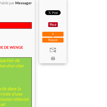
Publié par
Messager
0
Repost
QUE DE WENGE
uartier de
on d'un clan
ile dans la
rrivée d'une
ission télévisé
ait