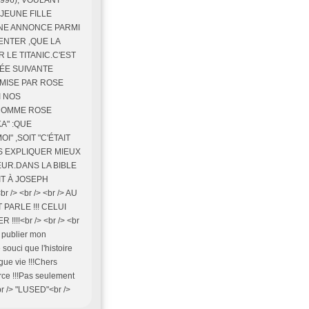
1996), VOULANT
 JEUNE FILLE
UNE ANNONCE PARMI
ENTER ,QUE LA
 LE TITANIC.C'EST
NÉE SUIVANTE
MISE PAR ROSE
I NOS
 COMME ROSE
A" :QUE
" ,SOIT "C'ÉTAIT
US EXPLIQUER MIEUX
PEUR.DANS LA BIBLE
IT À JOSEPH
> <br /> <br /> AU
PARLE !!! CELUI
!!<br /> <br /> <br
 publier mon
souci que l'histoire
gue vie !!!Chers
rce !!!Pas seulement
br /> "LUSED"<br />