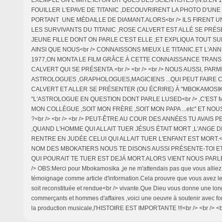
EXEMPLE ON L'IMITE.ICI ON DIT QUES DES SCIENTISTES (N.B:EN 
FOUILLER L'EPAVE DE TITANIC ,DECOUVRIRENT LA PHOTO D'UNE
PORTANT UNE MÉDAILLE DE DIAMANT.ALORS<br /> ILS FIRENT 
LES SURVIVANTS DU TITANIC ,ROSE CALVERT EST ALLÉ SE PRÉS
JEUNE FILLE DONT ON PARLE C'EST ELLE ;ET EXPLIQUA TOUT SUR
AINSI QUE NOUS<br /> CONNAISSONS MIEUX LE TITANIC.ET L'AN
1977,ON MONTA LE FILM GRÂCE À CETTE CONNAISSANCE TRANS
CALVERT QUI SE PRÉSENTA.<br /> <br /> <br /> NOUS AUSSI, PARM
ASTROLOGUES ,GRAPHOLOGUES,MAGICIENS ...QUI PEUT FAIRE
CALVERT ET ALLER SE PRÉSENTER (OU ÉCRIRE) À "MBOKAMOSIK
"L'ASTROLOGUE EN QUESTION DONT PARLE LUSED<br /> ,C'EST MOI
MON COLLÈGUE ,SOIT MON FRÈRE ,SOIT MON PAPA ...etc" ET NO
?<br /> <br /> <br /> PEUT-ÊTRE AU COUR DES ANNÉES TU AVAIS 
,QUAND L'HOMME QUI ALLAIT TUER JÉSUS ÉTAIT MORT ,L'ANGE D
RENTRE EN JUDÉE CELUI QUI ALLAIT TUER L'ENFANT EST MORT.<br /
NOM DES MBOKATIERS NOUS TE DISONS AUSSI PRÉSENTE-TOI ET 
QUI POURAIT TE TUER EST DEJÁ MORT.ALORS VIENT NOUS PARLER !!
/> OBS:Merci pour Mbokamosika ,je ne m'attendais pas que vous alliez
témoignage comme article d'information.Cela prouvre que vous avez le 
soit reconstituée et rendue<br /> vivante.Que Dieu vous donne une lon
commerçants et hommes d'affaires ,voici une oeuvre à soutenir avec fo
la production musicale,l'HISTOIRE EST IMPORTANTE !!!<br /> <br /> <