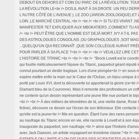
DEBOUT EN DEHORS ET COIN DU PARC DE LA RÉVOLUTION .TOU
LA RÉVOLUTION LE<br /> DOS,IL AVAIT À SA DROITE UN PEU DERR
L'AUTRE CÔTÉ DE L'AVENUE ), LE ZOO (JARDIN ZOOLOGIQUE).ET
LOIN ,LE MARCHÉ CENTRAL.<br /> <br /> <br /> SI TU ES VIVANT ,
MANIFESTER ?ET EXPLIQUER AUX MBOKATIERS ,COMMENT TU AS S
/> <br /> PEUT ÊTRE QUE L'HOMME EST DEJÁ MORT ,N'Y A T-IL PA
DES ASTROLOGUES CONGOLAIS ,OU GRAPHOLOGUES ,SOIT MAG
...QUELQU'UN QUI RECONNAÎT ,QUE SON COLLÈGUE AURAIT PRÉDI
POUR PARLER À SA PLACE ?<br /> <br /> <br /> VEUILLEZ LIRE CE
L'HISTOIRE DE TITANIC:<br /> <br /> <br /> "Brock Lovett est le coord
qui fouille méticuleusement l'épave du Titanic, paquebot géant réputé 
connut pourtant un destin tragique. Lors d'une plongée<br /> en sous-ma
espère mettre enfin la main sur le Cœur de l'Océan, un bijou unique à l
porté par Louis XVI, dont la découverte lui apporterait la gloire (ce<br /
Diamant bleu de la Couronne). Mais il remonte des profondeurs un coffr
ne contenir qu'un dessin représentant une jeune fille nue portant le bij
<br /> <br /> À des milliers de kilomètres de là, une vieille dame, Rose
fictive), découvre ce dessin sur l'écran de son téléviseur. Elle contacte L
qu'elle est la jeune<br /> fille en question. Étant l'une des rares perso
au naufrage du Titanic encore en vie, elle raconte à Lovett et à son équ
inaugurale du paquebot, son naufrage,<br /> ainsi que l'histoire d'amou
avec Jack Dawson, un artiste voyageant en troisième classe."<br /> <b