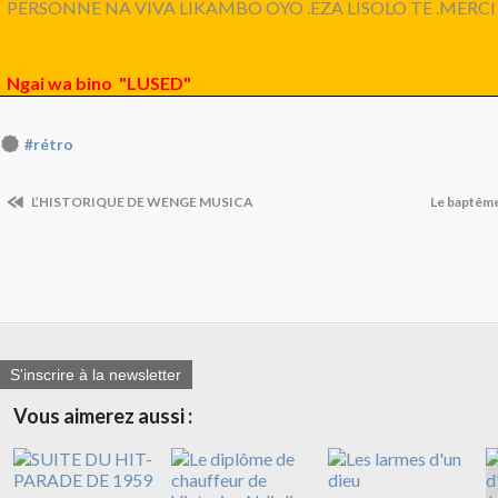
PERSONNE NA VIVA LIKAMBO OYO .EZA LISOLO TE .MERCI !
Ngai wa bino "LUSED"
#rétro
L’HISTORIQUE DE WENGE MUSICA
Le baptêm
S'inscrire à la newsletter
Vous aimerez aussi :