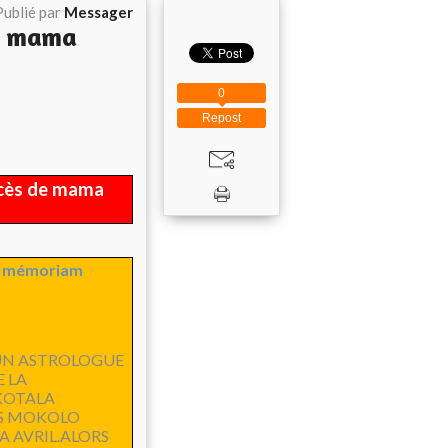
Publié par
Messager
de mama
0
Repost
décès de mama
n mémoriam
S.UN ASTROLOGUE
 LA
KOTALA
RS MOKOLO
A AVRIL.ALORS