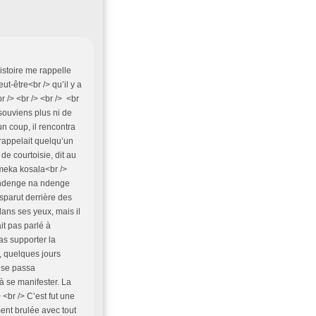
istoire me rappelle
ut-être<br /> qu’il y a
 /> <br /> <br /> <br
souviens plus ni de
un coup, il rencontra
rappelait quelqu’un
de courtoisie, dit au
meka kosala<br />
 ndenge na ndenge
isparut derrière des
dans ses yeux, mais il
it pas parlé à
as supporter la
e, quelques jours
ut se passa
à se manifester. La
> <br /> C’est fut une
ent brulée avec tout