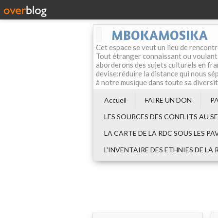
MBOKAMOSIKA
Cet espace se veut un lieu de rencontr
Tout étranger connaissant ou voulant f
aborderons des sujets culturels en fran
devise:réduire la distance qui nous sép
à notre musique dans toute sa diversi
Accueil
FAIRE UN DON
P
LES SOURCES DES CONFLITS AU S
LA CARTE DE LA RDC SOUS LES PA
L'INVENTAIRE DES ETHNIES DE LA 