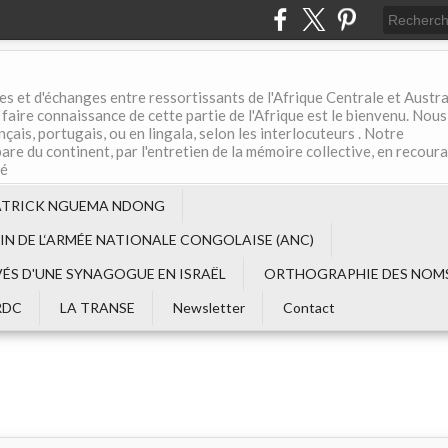
es et d'échanges entre ressortissants de l'Afrique Centrale et Austral
aire connaissance de cette partie de l'Afrique est le bienvenu. Nous
çais, portugais, ou en lingala, selon les interlocuteurs . Notre
are du continent, par l'entretien de la mémoire collective, en recour
té
ATRICK NGUEMA NDONG
EIN DE L‘ARMÉE NATIONALE CONGOLAISE (ANC)
VÉS D'UNE SYNAGOGUE EN ISRAËL
ORTHOGRAPHIE DES NOMS
RDC
LA TRANSE
Newsletter
Contact