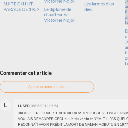
SUITE DU HIT-
Les larmes d'un
PARADE DE 1959
Le diplôme de
dieu
chauffeur de
Victorine Ndjoli
E
d
J
a
f
p
L
Commenter cet article
Ajouter un commentaire
L
LUSED
08/05/2012 05:54
<br /> LETTRE OUVERTE AUX VIEUX ASTROLOGUES CONGOLAIS<br />
VOULAIS DEMANDER CECI :<br /> <br /> <br /> N'YA -T-IL PAS QUEL
RECONNAÎT AVOIR PRÉDIT LA MORT DE MAMAN MOBUTU EN 1977 ?