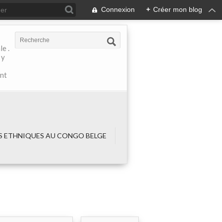
Connexion
+
Créer mon blog
e .
 y
ant
 ETHNIQUES AU CONGO BELGE