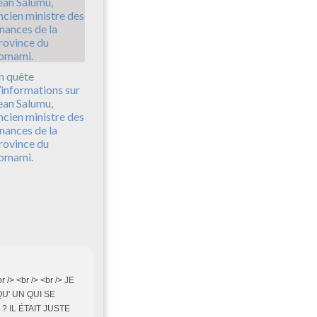
n quête
’informations sur
ean Salumu,
ncien ministre des
inances de la
rovince du
omami.
 <br /> <br /> JE
QU' UN QUI SE
 IL ÉTAIT JUSTE