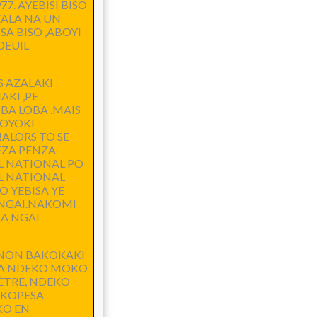
7. AYEBISI BISO
ALA NA UN
A BISO ,ABOYI
DEUIL
S AZALAKI
KI ,PE
BA LOBA .MAIS
TOYOKI
ALORS TO SE
EZA PENZA
L NATIONAL PO
IL NATIONAL
 YEBISA YE
A NGAI.NAKOMI
NA NGAI
INON BAKOKAKI
 NA NDEKO MOKO
ÊTRE, NDEKO
 KOPESA
KO EN