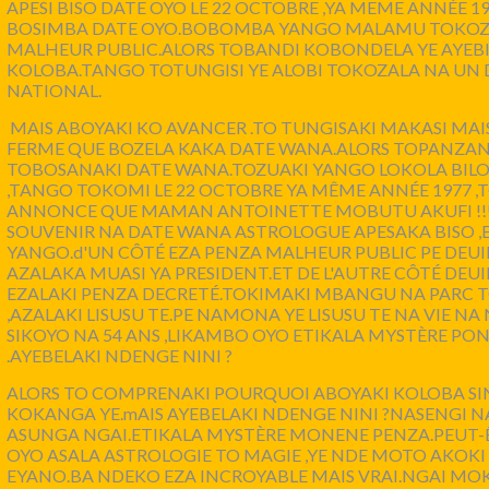
APESI BISO DATE OYO LE 22 OCTOBRE ,YA MEME ANNÉE 197
BOSIMBA DATE OYO.BOBOMBA YANGO MALAMU TOKOZ
MALHEUR PUBLIC.ALORS TOBANDI KOBONDELA YE AYEBIS
KOLOBA.TANGO TOTUNGISI YE ALOBI TOKOZALA NA UN 
NATIONAL.
MAIS ABOYAKI KO AVANCER .TO TUNGISAKI MAKASI MAI
FERME QUE BOZELA KAKA DATE WANA.ALORS TOPANZANA
TOBOSANAKI DATE WANA.TOZUAKI YANGO LOKOLA BILO
,TANGO TOKOMI LE 22 OCTOBRE YA MÊME ANNÉE 1977 ,
ANNONCE QUE MAMAN ANTOINETTE MOBUTU AKUFI !!!
SOUVENIR NA DATE WANA ASTROLOGUE APESAKA BISO ,
YANGO.d'UN CÔTÉ EZA PENZA MALHEUR PUBLIC PE DEUI
AZALAKA MUASI YA PRESIDENT.ET DE L'AUTRE CÔTÉ DEU
EZALAKI PENZA DECRETÉ.TOKIMAKI MBANGU NA PARC TO
,AZALAKI LISUSU TE.PE NAMONA YE LISUSU TE NA VIE N
SIKOYO NA 54 ANS ,LIKAMBO OYO ETIKALA MYSTÈRE PO
.AYEBELAKI NDENGE NINI ?
ALORS TO COMPRENAKI POURQUOI ABOYAKI KOLOBA S
KOKANGA YE.mAIS AYEBELAKI NDENGE NINI ?NASENGI
ASUNGA NGAI.ETIKALA MYSTÈRE MONENE PENZA.PEUT-
OYO ASALA ASTROLOGIE TO MAGIE ,YE NDE MOTO AKOKI
EYANO.BA NDEKO EZA INCROYABLE MAIS VRAI.NGAI MO