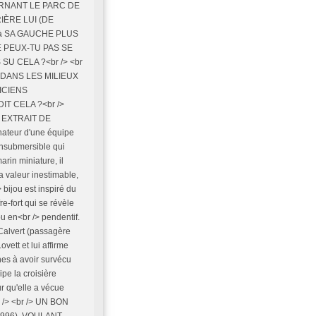
RNANT LE PARC DE
IÈRE LUI (DE
 à SA GAUCHE PLUS
NE PEUX-TU PAS SE
U CELA ?<br /> <br
S DANS LES MILIEUX
ICIENS
T CELA ?<br />
T EXTRAIT DE
inateur d'une équipe
insubmersible qui
rin miniature, il
a valeur inestimable,
> bijou est inspiré du
e-fort qui se révèle
ou en<br /> pendentif.
 Calvert (passagère
ovett et lui affirme
nnes à avoir survécu
ipe la croisière
r qu'elle a vécue
r /> <br /> UN BON