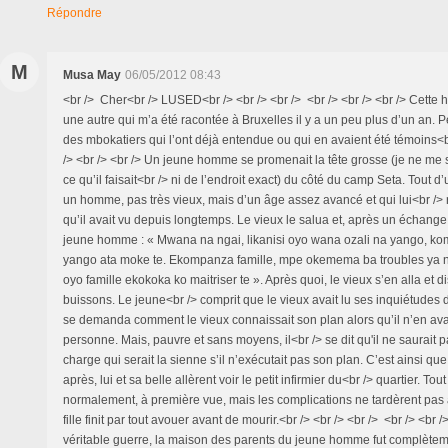
Répondre
M
Musa May
06/05/2012 08:43
<br /> Cher<br /> LUSED<br /> <br /> <br /> <br /> <br /> <br /> Cette h
une autre qui m’a été racontée à Bruxelles il y a un peu plus d’un an. Pe
des mbokatiers qui l’ont déjà entendue ou qui en avaient été témoins<br
/> <br /> <br /> Un jeune homme se promenait la tête grosse (je ne me 
ce qu’il faisait<br /> ni de l’endroit exact) du côté du camp Seta. Tout d’
un homme, pas très vieux, mais d’un âge assez avancé et qui lui<br /> 
qu’il avait vu depuis longtemps. Le vieux le salua et, après un échange 
jeune homme : « Mwana na ngai, likanisi oyo wana ozali na yango, ko
yango ata moke te. Ekompanza famille, mpe okemema ba troubles ya
oyo famille ekokoka ko maitriser te ». Après quoi, le vieux s’en alla et d
buissons. Le jeune<br /> comprit que le vieux avait lu ses inquiétudes 
se demanda comment le vieux connaissait son plan alors qu’il n’en ava
personne. Mais, pauvre et sans moyens, il<br /> se dit qu'il ne saurait p
charge qui serait la sienne s’il n’exécutait pas son plan. C’est ainsi qu
après, lui et sa belle allèrent voir le petit infirmier du<br /> quartier. To
normalement, à première vue, mais les complications ne tardèrent pas 
fille finit par tout avouer avant de mourir.<br /> <br /> <br /> <br /> <br /
véritable guerre, la maison des parents du jeune homme fut complètem