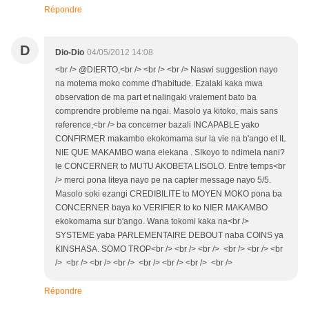
Répondre
D
Dio-Dio
04/05/2012 14:08
<br /> @DIERTO,<br /> <br /> <br /> Naswi suggestion nayo
na motema moko comme d'habitude. Ezalaki kaka mwa
observation de ma part et nalingaki vraiement bato ba
comprendre probleme na ngai. Masolo ya kitoko, mais sans
reference,<br /> ba concerner bazali INCAPABLE yako
CONFIRMER makambo ekokomama sur la vie na b'ango et IL
NIE QUE MAKAMBO wana elekana . SIkoyo to ndimela nani?
le CONCERNER to MUTU AKOBETA LISOLO. Entre temps<br
/> merci pona liteya nayo pe na capter message nayo 5/5.
Masolo soki ezangi CREDIBILITE to MOYEN MOKO pona ba
CONCERNER baya ko VERIFIER to ko NIER MAKAMBO
ekokomama sur b'ango. Wana tokomi kaka na<br />
SYSTEME yaba PARLEMENTAIRE DEBOUT naba COINS ya
KINSHASA. SOMO TROP<br /> <br /> <br /> <br /> <br /> <br
/> <br /> <br /> <br /> <br /> <br /> <br /> <br />
Répondre