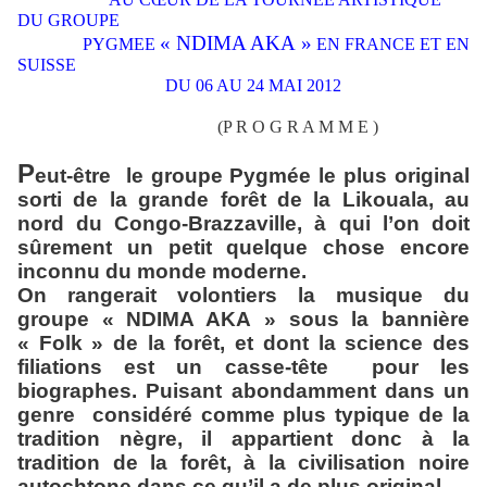
DU GROUPE
« NDIMA AKA »
PYGMEE
EN FRANCE ET EN
SUISSE
DU 06 AU 24 MAI 2012
(P R O G R A M M E )
P
eut-être
le groupe Pygmée le plus original
sorti de la grande forêt de la Likouala, au
nord du Congo-Brazzaville, à qui l’on doit
sûrement un petit quelque chose encore
inconnu du monde moderne.
On rangerait volontiers la musique du
groupe « NDIMA AKA » sous la bannière
« Folk » de la forêt, et dont la science des
filiations est un casse-tête
pour les
biographes. Puisant abondamment dans un
genre
considéré comme plus typique de la
tradition nègre, il appartient donc à la
tradition de la forêt, à la civilisation noire
autochtone dans ce qu’il a de plus original.