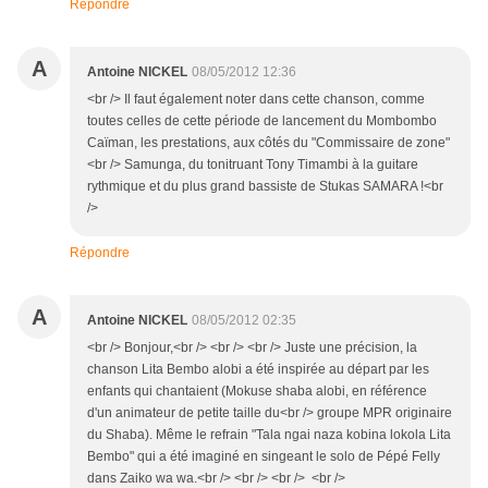
Répondre
A
Antoine NICKEL
08/05/2012 12:36
<br /> Il faut également noter dans cette chanson, comme
toutes celles de cette période de lancement du Mombombo
Caïman, les prestations, aux côtés du "Commissaire de zone"
<br /> Samunga, du tonitruant Tony Timambi à la guitare
rythmique et du plus grand bassiste de Stukas SAMARA !<br
/>
Répondre
A
Antoine NICKEL
08/05/2012 02:35
<br /> Bonjour,<br /> <br /> <br /> Juste une précision, la
chanson Lita Bembo alobi a été inspirée au départ par les
enfants qui chantaient (Mokuse shaba alobi, en référence
d'un animateur de petite taille du<br /> groupe MPR originaire
du Shaba). Même le refrain "Tala ngai naza kobina lokola Lita
Bembo" qui a été imaginé en singeant le solo de Pépé Felly
dans Zaiko wa wa.<br /> <br /> <br /> <br />