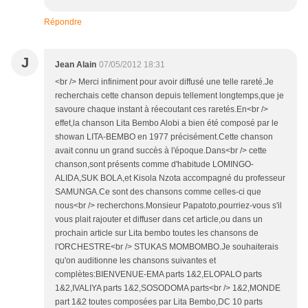
Répondre
J
Jean Alain
07/05/2012 18:31
<br /> Merci infiniment pour avoir diffusé une telle rareté.Je
recherchais cette chanson depuis tellement longtemps,que je
savoure chaque instant à réecoutant ces raretés.En<br />
effet,la chanson Lita Bembo Alobi a bien été composé par le
showan LITA-BEMBO en 1977 précisément.Cette chanson
avait connu un grand succès à l'époque.Dans<br /> cette
chanson,sont présents comme d'habitude LOMINGO-
ALIDA,SUK BOLA,et Kisola Nzota accompagné du professeur
SAMUNGA.Ce sont des chansons comme celles-ci que
nous<br /> recherchons.Monsieur Papatoto,pourriez-vous s'il
vous plait rajouter et diffuser dans cet article,ou dans un
prochain article sur Lita bembo toutes les chansons de
l'ORCHESTRE<br /> STUKAS MOMBOMBO.Je souhaiterais
qu'on auditionne les chansons suivantes et
complètes:BIENVENUE-EMA parts 1&2,ELOPALO parts
1&2,IVALIYA parts 1&2,SOSODOMA parts<br /> 1&2,MONDE
part 1&2 toutes composées par Lita Bembo,DC 10 parts