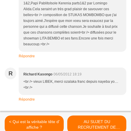
1&2,Papi PablitoIsole Kerenia parts1&2 par Lomingo
Alida.Cela seraint un très grad plaisir de savouver ces
belles<br /> composition de STUKAS MOMBOMBO que j'ai
toujors aimé.J'espère que mon voeu sera exaucez par la
personne qui a diffusé cette chanson.Je souhaite à tout prix
que ces chansons complètes soient<br /> diffusées pour le
showman LITA BEMBO et ses fans.Encore une fois merci
beaucoup.<br />
Répondre
R
Richard Kasongo
06/05/2012 18:19
<br /> vieux LIBEK, merci ozalaka franc depuis nayeba yo....
<br />
Répondre
< Qui est la véritable tête d'
AU SUJET DU
affiche ?
RECRUTEMENT DE