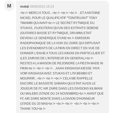
M
muloji
26/05/2012 16:23
<br /> MERCI A TOUS...<br /> <br /> <br /> ...ET A ANTOINE
NICKEL POUR LE QUALIFICATIF "TONITRUANT" TONY
TIMAMBI QUI AVAIT<br /> LE SECRET RYTMIQUE DU
STUKAS, J'AJOUTERAI QU'UN DES EXTRAITS SEBENE
(GUITARES BASSE ET RYTMIQUE, DRUMM) ETAIT
DEVENU LE GENERIQUE D'UNE<br /> EMISSION
RADIOPHONIQUE DE LA VOIX DU ZAIRE QUI DIFFUSAIT
LES EVENEMENTS DE LA FIKIN EN DIRECT EN VUE DE
DONNER L'ENVIE A TOUS LES KINOIS EN PARTICULIER ET
(LES ZAIROIS DE L'INTERIEUR EN GENERAL)<br />
RESTES A LA MAISON DE REJOINDRE LA FIESTA MADE IN
FIKIN<br /> <br /> <br /> ...AAAH KINSHASA KIESSE YAYA
VOIR KINSHASA AVEC STUKAS ET LITA BEMBO ET
MOURRIR...<br /> <br /> <br /> CELA ME RAPPELLE
ENCORE LE BASSISTE SAMARA QUI ETAIT AUSSI LE
JOUEUR DE FC AIR ZAIRE DANS LES DIVISONS KILIMANI
OU MALEBO (STADE DU 24 NOVEMBRE)<br /> AVANT QUE
FC AIR ZAIRE MONTE DANS LA DIVION D'HONNEUR
(STADE DU 20 MAI)<br /> <br /> <br /> <br /> <br /> <br />
THANK YOU<br />