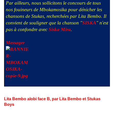
Par ailleurs, nous sollicitons le concours de tous
nos fouineurs de Mbokamosika pour dénicher les
chansons de Stukas, recherchées par Lita Bembo. Il
convient de souligner que la chanson "
SISKA
" n'est
pas à confondre avec
Siska Mira
.
Messager
Lita Bembo alobi face B, par Lita Bembo et Stukas
Boys