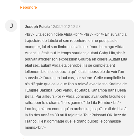
Répondre
J
Joseph Pululu
12/05/2012 12:58
<br /> Lita et son fidèle Alida.<br /> <br /> <br /> En suivant la
trajectoire de Libeki et son repertoire, on ne peut pas le
manquer; lui et son timbre cristalin de ténor: Lomingo Alida.
Autant lui était tout le temps souriant, autant Gaby Lita,<br />
pouvait afficher son expression Gourba en colère. Autant Lita
était sec, autant Alida était enrobé. Ils se complétaient
tellement bien, ces deux là qu'il était impossible de voir l'un
sans<br /> l'autre, en tout cas, sur scène. Cette complicité là
n'a d'égale que celle que l'on a relevé avec le trio Kadima de
l'Empire Bakuba, Soki Vangu et Shaba Kahamba dans Bella
Bella. Par ailleurs,<br /> Alida Lomingo avait cette faculté de
rattrapper le s chants "hors gamme" de Lita Bembo.<br />
Lomingo n'aura connu qu'un orchestre jusqu'à l'exil de Lita à
la fin des années 80 où il rejoint le Tout Puissant OK Jazz de
Franco. Il est dommage que le grand puiblic le connaisse
moins.<br />