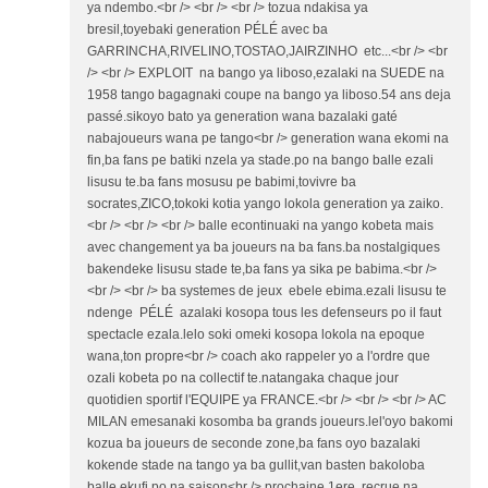
ya ndembo.<br /> <br /> <br /> tozua ndakisa ya
bresil,toyebaki generation PÉLÉ avec ba
GARRINCHA,RIVELINO,TOSTAO,JAIRZINHO etc...<br /> <br
/> <br /> EXPLOIT na bango ya liboso,ezalaki na SUEDE na
1958 tango bagagnaki coupe na bango ya liboso.54 ans deja
passé.sikoyo bato ya generation wana bazalaki gaté
nabajoueurs wana pe tango<br /> generation wana ekomi na
fin,ba fans pe batiki nzela ya stade.po na bango balle ezali
lisusu te.ba fans mosusu pe babimi,tovivre ba
socrates,ZICO,tokoki kotia yango lokola generation ya zaiko.
<br /> <br /> <br /> balle econtinuaki na yango kobeta mais
avec changement ya ba joueurs na ba fans.ba nostalgiques
bakendeke lisusu stade te,ba fans ya sika pe babima.<br />
<br /> <br /> ba systemes de jeux ebele ebima.ezali lisusu te
ndenge PÉLÉ azalaki kosopa tous les defenseurs po il faut
spectacle ezala.lelo soki omeki kosopa lokola na epoque
wana,ton propre<br /> coach ako rappeler yo a l'ordre que
ozali kobeta po na collectif te.natangaka chaque jour
quotidien sportif l'EQUIPE ya FRANCE.<br /> <br /> <br /> AC
MILAN emesanaki kosomba ba grands joueurs.lel'oyo bakomi
kozua ba joueurs de seconde zone,ba fans oyo bazalaki
kokende stade na tango ya ba gullit,van basten bakoloba
balle ekufi po na saison<br /> prochaine,1ere recrue na