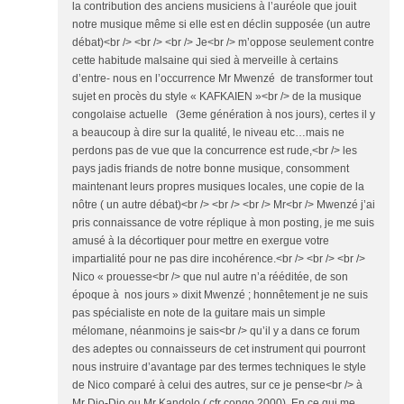
la contribution des anciens musiciens à l’auréole que jouit
notre musique même si elle est en déclin supposée (un autre
débat)<br /> <br /> <br /> Je<br /> m’oppose seulement contre
cette habitude malsaine qui sied à merveille à certains
d’entre- nous en l’occurrence Mr Mwenzé de transformer tout
sujet en procès du style « KAFKAIEN »<br /> de la musique
congolaise actuelle (3eme génération à nos jours), certes il y
a beaucoup à dire sur la qualité, le niveau etc…mais ne
perdons pas de vue que la concurrence est rude,<br /> les
pays jadis friands de notre bonne musique, consomment
maintenant leurs propres musiques locales, une copie de la
nôtre ( un autre débat)<br /> <br /> <br /> Mr<br /> Mwenzé j’ai
pris connaissance de votre réplique à mon posting, je me suis
amusé à la décortiquer pour mettre en exergue votre
impartialité pour ne pas dire incohérence.<br /> <br /> <br />
Nico « prouesse<br /> que nul autre n’a rééditée, de son
époque à nos jours » dixit Mwenzé ; honnêtement je ne suis
pas spécialiste en note de la guitare mais un simple
mélomane, néanmoins je sais<br /> qu’il y a dans ce forum
des adeptes ou connaisseurs de cet instrument qui pourront
nous instruire d’avantage par des termes techniques le style
de Nico comparé à celui des autres, sur ce je pense<br /> à
Mr Dio-Dio ou Mr Kandolo ( cfr congo 2000). En ce qui me