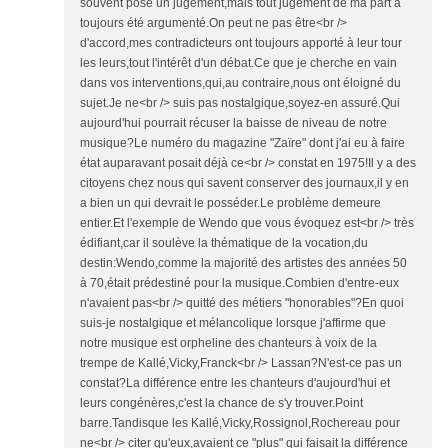
souvent posé un jugement,mais tout jugement de ma part a
toujours été argumenté.On peut ne pas être<br />
d'accord,mes contradicteurs ont toujours apporté à leur tour
les leurs,tout l'intérêt d'un débat.Ce que je cherche en vain
dans vos interventions,qui,au contraire,nous ont éloigné du
sujet.Je ne<br /> suis pas nostalgique,soyez-en assuré.Qui
aujourd'hui pourrait récuser la baisse de niveau de notre
musique?Le numéro du magazine "Zaïre" dont j'ai eu à faire
état auparavant posait déjà ce<br /> constat en 1975!Il y a des
citoyens chez nous qui savent conserver des journaux,il y en
a bien un qui devrait le posséder.Le problème demeure
entier.Et l'exemple de Wendo que vous évoquez est<br /> très
édifiant,car il soulève la thématique de la vocation,du
destin:Wendo,comme la majorité des artistes des années 50
à 70,était prédestiné pour la musique.Combien d'entre-eux
n'avaient pas<br /> quitté des métiers "honorables"?En quoi
suis-je nostalgique et mélancolique lorsque j'affirme que
notre musique est orpheline des chanteurs à voix de la
trempe de Kallé,Vicky,Franck<br /> Lassan?N'est-ce pas un
constat?La différence entre les chanteurs d'aujourd'hui et
leurs congénères,c'est la chance de s'y trouver.Point
barre.Tandisque les Kallé,Vicky,Rossignol,Rochereau pour
ne<br /> citer qu'eux,avaient ce "plus" qui faisait la différence