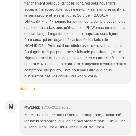
franchement pourquoi tant des fioritures pour nous faire
accepter l’inacceptable, vous êtes<br /> sans ignorer qu’il y a
le sens propre et le sens figuré. Quid de « BAKALA
DIAKUBA »<br /> homme fort en lari qui a semblé vous mettre
dans tous les états puisqu’il s’agit de PP Wemba membre actif
du clan langa-langa directement ont appel au sens figuré.
Pour ceux qui ont déjà<br /> visionnés le sketch de
NGANDIOS à Paris où il eut affaire avec un travelo au bois de
Boulogne, qu’il prit pour une séduisante prostituée…, vieux
Ngandios sorti du bois en petite tenue en courant<br /> et en
hurlant « azali mutu, na moni sam mangwana mwana nzoku »
comprenne qui pourra, juste pour vous dire que nous
n’avalerons pas vos couleuvres.<br /> <br />
Répondre
M
MWENZE
17/05/2012 20:20
<br /> Erratum:Lire dans le dernier paragraphe,"...avait prié
les natifs nés après 1970 de ne pas prendre part...."<br /> <br
/> <br /> Merci.<br /> <br /> <br /> MWENZE<br />