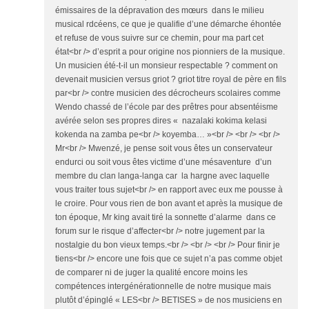
émissaires de la dépravation des mœurs dans le milieu
musical rdcéens, ce que je qualifie d’une démarche éhontée
et refuse de vous suivre sur ce chemin, pour ma part cet
état<br /> d’esprit a pour origine nos pionniers de la musique.
Un musicien été-t-il un monsieur respectable ? comment on
devenait musicien versus griot ? griot titre royal de père en fils
par<br /> contre musicien des décrocheurs scolaires comme
Wendo chassé de l’école par des prêtres pour absentéisme
avérée selon ses propres dires « nazalaki kokima kelasi
kokenda na zamba pe<br /> koyemba… »<br /> <br /> <br />
Mr<br /> Mwenzé, je pense soit vous êtes un conservateur
endurci ou soit vous êtes victime d’une mésaventure d’un
membre du clan langa-langa car la hargne avec laquelle
vous traiter tous sujet<br /> en rapport avec eux me pousse à
le croire. Pour vous rien de bon avant et après la musique de
ton époque, Mr king avait tiré la sonnette d’alarme dans ce
forum sur le risque d’affecter<br /> notre jugement par la
nostalgie du bon vieux temps.<br /> <br /> <br /> Pour finir je
tiens<br /> encore une fois que ce sujet n’a pas comme objet
de comparer ni de juger la qualité encore moins les
compétences intergénérationnelle de notre musique mais
plutôt d’épinglé « LES<br /> BETISES » de nos musiciens en