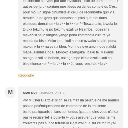
les termine souvent par une invitation, celle de demander aux
autres de<br /> corriger mes idées ou de les compléter. C'est
pour moi un signe d'humilité et celui de reconnaitre qu'il y a
beaucoup de gens qui connaissent plus que moi dans
plusieurs domaines.<br /> <br /> <br /> Toswana te, towela te,
toluka lokumu te po lokumu ezali ya Nzambe. Topesana
makanisi pe tosangisa yango pona kotombola culture ya
mboka na biso. Moko te na kati na biso azwaka salaire pona
makomi<br /> na ye na blog. Moninga oyo amoni que nalobi
mabe, alimbisa ngai. Monoko ezangaka libaku te. Makanisi
na ngai ezali se boboto, bolingo mpe kimia ezali o kati na
biso nionso.<br /> <br /> <br /> Je vous remercie.<br />
Répondre
M
MWENZE
18/05/2012 11:11
<br /> Cher Dierto,et si on se calmait un peu?Je ne me nourris
pas de polémiques,fond de commerce de la troisième
école,pratiquants et fans confondus (ça au moins vous n'allez
pas le recuser)et je puis<br /> vous assurer que vous ne me
trouverez pas sur ce terrain-là.Il est vrai que sur ce forum j'ai