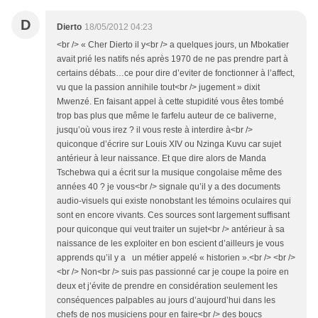
D
Dierto
18/05/2012 04:23
<br /> « Cher Dierto il y<br /> a quelques jours, un Mbokatier
avait prié les natifs nés après 1970 de ne pas prendre part à
certains débats…ce pour dire d’eviter de fonctionner à l’affect,
vu que la passion annihile tout<br /> jugement » dixit
Mwenzé. En faisant appel à cette stupidité vous êtes tombé
trop bas plus que même le farfelu auteur de ce baliverne,
jusqu’où vous irez ? il vous reste à interdire à<br />
quiconque d’écrire sur Louis XIV ou Nzinga Kuvu car sujet
antérieur à leur naissance. Et que dire alors de Manda
Tschebwa qui a écrit sur la musique congolaise même des
années 40 ? je vous<br /> signale qu’il y a des documents
audio-visuels qui existe nonobstant les témoins oculaires qui
sont en encore vivants. Ces sources sont largement suffisant
pour quiconque qui veut traiter un sujet<br /> antérieur à sa
naissance de les exploiter en bon escient d’ailleurs je vous
apprends qu’il y a un métier appelé « historien ».<br /> <br />
<br /> Non<br /> suis pas passionné car je coupe la poire en
deux et j’évite de prendre en considération seulement les
conséquences palpables au jours d’aujourd’hui dans les
chefs de nos musiciens pour en faire<br /> des boucs