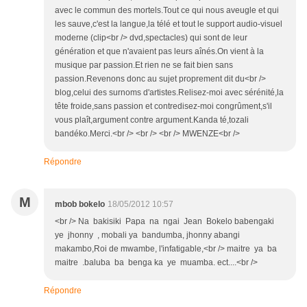
avec le commun des mortels.Tout ce qui nous aveugle et qui
les sauve,c'est la langue,la télé et tout le support audio-visuel
moderne (clip<br /> dvd,spectacles) qui sont de leur
génération et que n'avaient pas leurs aînés.On vient à la
musique par passion.Et rien ne se fait bien sans
passion.Revenons donc au sujet proprement dit du<br />
blog,celui des surnoms d'artistes.Relisez-moi avec sérénité,la
tête froide,sans passion et contredisez-moi congrûment,s'il
vous plaît,argument contre argument.Kanda té,tozali
bandéko.Merci.<br /> <br /> <br /> MWENZE<br />
Répondre
M
mbob bokelo
18/05/2012 10:57
<br /> Na bakisiki Papa na ngai Jean Bokelo babengaki
ye jhonny , mobali ya bandumba, jhonny abangi
makambo,Roi de mwambe, l'infatigable,<br /> maitre ya ba
maitre .baluba ba benga ka ye muamba. ect....<br />
Répondre