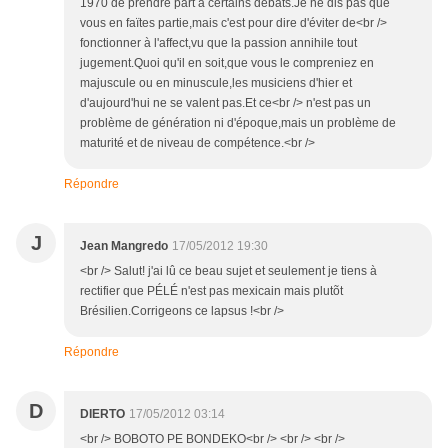
1970 de prendre part à certains débats.Je ne dis pas que
vous en faïtes partie,mais c'est pour dire d'éviter de<br />
fonctionner à l'affect,vu que la passion annihile tout
jugement.Quoi qu'il en soit,que vous le compreniez en
majuscule ou en minuscule,les musiciens d'hier et
d'aujourd'hui ne se valent pas.Et ce<br /> n'est pas un
problème de génération ni d'époque,mais un problème de
maturité et de niveau de compétence.<br />
Répondre
J
Jean Mangredo
17/05/2012 19:30
<br /> Salut! j'ai lû ce beau sujet et seulement je tiens à
rectifier que PÉLÉ n'est pas mexicain mais plutõt
Brésilien.Corrigeons ce lapsus !<br />
Répondre
D
DIERTO
17/05/2012 03:14
<br /> BOBOTO PE BONDEKO<br /> <br /> <br />