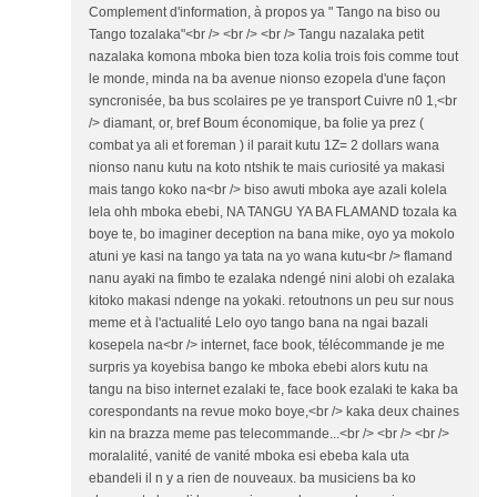
Complement d'information, à propos ya " Tango na biso ou
Tango tozalaka"<br /> <br /> <br /> Tangu nazalaka petit
nazalaka komona mboka bien toza kolia trois fois comme tout
le monde, minda na ba avenue nionso ezopela d'une façon
syncronisée, ba bus scolaires pe ye transport Cuivre n0 1,<br
/> diamant, or, bref Boum économique, ba folie ya prez (
combat ya ali et foreman ) il parait kutu 1Z= 2 dollars wana
nionso nanu kutu na koto ntshik te mais curiosité ya makasi
mais tango koko na<br /> biso awuti mboka aye azali kolela
lela ohh mboka ebebi, NA TANGU YA BA FLAMAND tozala ka
boye te, bo imaginer deception na bana mike, oyo ya mokolo
atuni ye kasi na tango ya tata na yo wana kutu<br /> flamand
nanu ayaki na fimbo te ezalaka ndengé nini alobi oh ezalaka
kitoko makasi ndenge na yokaki. retoutnons un peu sur nous
meme et à l'actualité Lelo oyo tango bana na ngai bazali
kosepela na<br /> internet, face book, télécommande je me
surpris ya koyebisa bango ke mboka ebebi alors kutu na
tangu na biso internet ezalaki te, face book ezalaki te kaka ba
corespondants na revue moko boye,<br /> kaka deux chaines
kin na brazza meme pas telecommande...<br /> <br /> <br />
moralalité, vanité de vanité mboka esi ebeba kala uta
ebandeli il n y a rien de nouveaux. ba musiciens ba ko