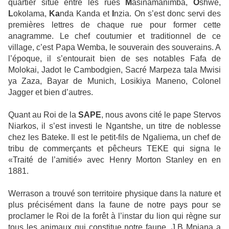
quartier situé entre les rues
M
asinamanimba,
O
shwe,
L
okolama,
Ka
nda Kanda et
I
nzia. On s’est donc servi des
premières lettres de chaque rue pour former cette
anagramme. Le chef coutumier et traditionnel de ce
village, c’est Papa Wemba, le souverain des souverains. A
l’époque, il s’entourait bien de ses notables Fafa de
Molokai, Jadot le Cambodgien, Sacré Marpeza tala Mwisi
ya Zaza, Bayar de Munich, Losikiya Maneno, Colonel
Jagger et bien d’autres.
Quant au Roi de la
SAPE
, nous avons cité le pape Stervos
Niarkos, il s’est investi le Ngantshe, un titre de noblesse
chez les Bateke. Il est le petit-fils de Ngaliema,
un chef de
tribu de commerçants et pêcheurs TEKE qui signa le
«Traité de l’amitié» avec Henry Morton Stanley en
en
1881.
Werrason a trouvé son territoire physique dans la nature et
plus précisément dans la faune de notre pays pour se
proclamer le Roi de la forêt à l’instar du lion qui règne sur
tous les animaux qui constitue notre faune. J.B Mpiana a