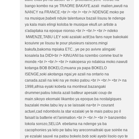
bango kombo na ye TRAORE BAKAYE.azali malien,awuti na
NANCY na FRANCE.<br /> <br /> <br /> NDENGE moko pe
na musique,babeti ndule talentueux bazali lisusu te ndenge
ya kala mais elingi koloba te musique ekufi.un artiste a
s'adaptaka na epoque nionso.<br /> <br /> <br /> ndeko
MWENZE,TABU LEY soki azalaki actif,ba fans naye bakokaki
kosuivre ye lisusu te pour plusieurs raisons.mingi
bakufa,bakoma mpiaka ETC...ye pe po avivre alingaki
kosalela ba DIDI<br /> KINUANI ba nzembo comme tout le
monde.<br /> <br /> <br /> nakopesa yo ndakisa moko.nawuti
kotanga BOB BOKELO,muana ya papa BOKELO
ISENGE,soki akotanga ngai,ye azali na ontario na
canada.azali na leki na ye moko patou.<br /> <br /> <br /> na
1998,afrisa eyaki kobeta na montreal.bazangaki
drummer.patou lokola azali batteur apesaki coup de
main.sikoyo ekomaki likambo ya epoque.ba nostalgiques
bazalaki moke.tabu ley a se laissaki na<br /> courant
actuel,cad ndombolo.la star ezalaki ye te mais patou po il
faisait la batterie et l'animation.<br /> <br /> <br /> banzembo
lokola sorozo,SELIJA ebetama na ndenge ya ba
cacophonies ya lelo pe tabu ley areconnaitraki que soirée na
ye ezalaki sauvé na patou bokelo.bob soki ayebi lisolo oyo te