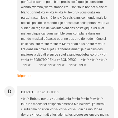
général et sur un point bien précis, ce à quoi je considère
wendo, wemba, werra, franco etc…sont tous bonnet blanc et
blanc bonnet.<br /> <br /> <br /> Je<br /> vous quitte en
paraphrasant les chrétiens « Je suis dans ce monde mais je
ne suis pas de ce monde » je pense que cette phrase vous va
si bien au regard de vos interventions nostalgique<br /> et
mélancolique car vous semblé vous complaire dans un
monde musical dépassé pour ne pas dire démodé même si
ce le cas. <br /> <br /> <br /> Merci et au plus de<br /> vous
lire dans un notre sujet. Car honnêtement je n’ai plus des
matières à débattre sur ce sujet ayant tout déballé.<br /> <br
/> <br /> BOBOTO PE<br /> BONDEKO <br /> <br /> <br />
<br /> <br /> <br /> <br /> <br /> <br />
Répondre
D
DIERTO
18/05/2012 03:59
<br /> Boboto pe<br /> bondeko<br /> <br /> <br /> A<br />
tous les mbokatier et spécialement à Mr Mwenzé, j’aimerai
clarifier ma position.<br /> <br /> <br /> Loin de moi l’idée
de<br /> méconnaitre les talents, les prouesses encore moins