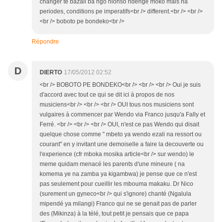
changer te bazali ba ngo nionso ndenge moko mais na
periodes, conditions pe imperatifs<br /> different.<br /> <br />
<br /> boboto pe bondeko<br />
Répondre
D
DIERTO
17/05/2012 02:52
<br /> BOBOTO PE BONDEKO<br /> <br /> <br /> Oui je suis
d'accord avec tout ce qui se dit ici à propos de nos
musiciens<br /> <br /> <br /> OUI tous nos musiciens sont
vulgaires à commencer par Wendo via Franco jusqu'a Fally et
Ferré. <br /> <br /> <br /> OUI, n'est ce pas Wendo qui disait
quelque chose comme " mbeto ya wendo ezali na ressort ou
courant" en y invitant une demoiselle a faire la decouverte ou
l'experience (cfr mboka mosika article<br /> sur wendo) le
meme quidam menacé les parents d'une mineure ( na
komema ye na zamba ya kigambwa) je pense que ce n'est
pas seulement pour cueillir les mbouma makaku. Dr Nico
(surement un gyneco<br /> qui s'ignore) chanté (Ngalula
mipendé ya milangi) Franco qui ne se genait pas de parler
des (Mikinza) à la télé, tout petit je pensais que ce papa