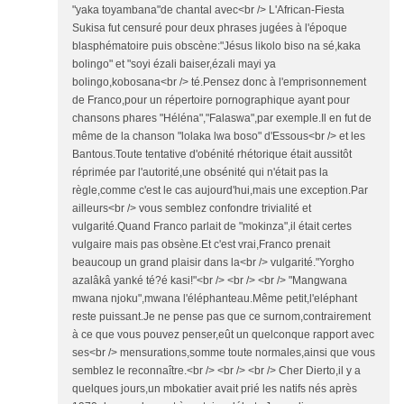
"yaka toyambana"de chantal avec<br /> L'African-Fiesta
Sukisa fut censuré pour deux phrases jugées à l'époque
blasphématoire puis obscène:"Jésus likolo biso na sé,kaka
bolingo" et "soyi ézali baiser,ézali mayi ya
bolingo,kobosana<br /> té.Pensez donc à l'emprisonnement
de Franco,pour un répertoire pornographique ayant pour
chansons phares "Héléna","Falaswa",par exemple.Il en fut de
même de la chanson "lolaka lwa boso" d'Essous<br /> et les
Bantous.Toute tentative d'obénité rhétorique était aussitôt
réprimée par l'autorité,une obsénité qui n'était pas la
règle,comme c'est le cas aujourd'hui,mais une exception.Par
ailleurs<br /> vous semblez confondre trivialité et
vulgarité.Quand Franco parlait de "mokinza",il était certes
vulgaire mais pas obsène.Et c'est vrai,Franco prenait
beaucoup un grand plaisir dans la<br /> vulgarité."Yorgho
azalâkâ yanké té?é kasi!"<br /> <br /> <br /> "Mangwana
mwana njoku",mwana l'éléphanteau.Même petit,l'eléphant
reste puissant.Je ne pense pas que ce surnom,contrairement
à ce que vous pouvez penser,eût un quelconque rapport avec
ses<br /> mensurations,somme toute normales,ainsi que vous
semblez le reconnaître.<br /> <br /> <br /> Cher Dierto,il y a
quelques jours,un mbokatier avait prié les natifs nés après