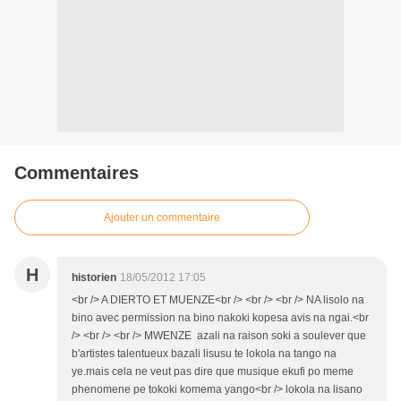
Commentaires
Ajouter un commentaire
H
historien
18/05/2012 17:05
<br /> A DIERTO ET MUENZE<br /> <br /> <br /> NA lisolo na
bino avec permission na bino nakoki kopesa avis na ngai.<br
/> <br /> <br /> MWENZE azali na raison soki a soulever que
b'artistes talentueux bazali lisusu te lokola na tango na
ye.mais cela ne veut pas dire que musique ekufi po meme
phenomene pe tokoki komema yango<br /> lokola na lisano