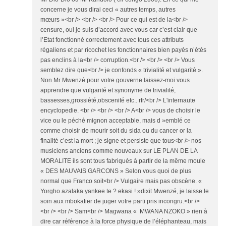
concerne je vous dirai ceci « autres temps, autres
mœurs »<br /> <br /> <br /> Pour ce qui est de la<br />
censure, oui je suis d’accord avec vous car c’est clair que
l’Etat fonctionné correctement avec tous ces attributs
régaliens et par ricochet les fonctionnaires bien payés n’étés
pas enclins à la<br /> corruption.<br /> <br /> <br /> Vous
semblez dire que<br /> je confonds « trivialité et vulgarité ».
Non Mr Mwenzé pour votre gouverne laissez-moi vous
apprendre que vulgarité et synonyme de trivialité,
bassesses,grossièté,obscenité etc.. rfr/<br /> L'internaute
encyclopedie. <br /> <br /> <br /> A<br /> vous de choisir le
vice ou le péché mignon acceptable, mais d »emblé ce
comme choisir de mourir soit du sida ou du cancer or la
finalité c’est la mort ; je signe et persiste que tous<br /> nos
musiciens anciens comme nouveaux sur LE PLAN DE LA
MORALITE ils sont tous fabriqués à partir de la même moule
« DES MAUVAIS GARCONS » Selon vous quoi de plus
normal que Franco soit<br /> Vulgaire mais pas obscène. «
Yorgho azalaka yankee te ? ekasi ! »dixit Mwenzé, je laisse le
soin aux mbokatier de juger votre parti pris incongru.<br />
<br /> <br /> Sam<br /> Magwana « MWANA NZOKO » rien à
dire car référence à la force physique de l’éléphanteau, mais