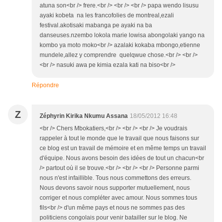
atuna son<br /> frere.<br /> <br /> <br /> papa wendo lisusu
ayaki kobeta na les francofolies de montreal,ezali
festival.akotisaki mabanga pe ayaki na ba
danseuses.nzembo lokola marie lowisa abongolaki yango na
kombo ya moto moko<br /> azalaki kokaba mbongo,etienne
mundele,allez y comprendre quelqwue chose.<br /> <br />
<br /> nasuki awa pe kimia ezala kati na biso<br />
Répondre
Z
Zéphyrin Kirika Nkumu Assana
18/05/2012 16:48
<br /> Chers Mbokatiers,<br /> <br /> <br /> Je voudrais
rappeler à tout le monde que le travail que nous faisons sur
ce blog est un travail de mémoire et en même temps un travail
d'équipe. Nous avons besoin des idées de tout un chacun<br
/> partout où il se trouve.<br /> <br /> <br /> Personne parmi
nous n'est infaillible. Tous nous commettons des erreurs.
Nous devons savoir nous supporter mutuellement, nous
corriger et nous compléter avec amour. Nous sommes tous
fils<br /> d'un même pays et nous ne sommes pas des
politiciens congolais pour venir batailler sur le blog. Ne