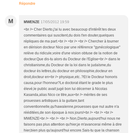
Répondre
M
MWENZE
17/05/2012 19:59
<br /> Cher Dierto,j'ai lu avec beaucoup d'intérêt tes deux
commentaires qui suscitent,du dois t'en douter,quelques
répliques de ma part.<br /> <br /> <br /> Chercher à tourner
en dérision docteur Nico par une référence "gynécologique"
relève du ridicule,voire d'une vision obtuse de la notion de
docteur.Que dis-tu alors du Docteur de l'Eglise<br /> dans le
christianisme,du Docteur de la loi dans le judaïsme,du
docteur ès lettres,du docteur en philosophie,docteur en
droit,docteur en<br /> physique,etc..?Et le Docteur honoris
causa,pour l'honneur?Le doctorat étant le grade le plus
élevé,le public avait jugé bon lui décerner à Nicolas
Kasanda,alias Nico ce titre,aux<br /> mérites de ses
prouesses artistiques à la guitare,tant
conventionnelle,qu'hawaïenne,prouesses que nul autre n'a
rééditées,de son époque à nos jours!<br /> <br /> <br />
MWENZE<br /> <br /> <br /> Non,Dierto,aujourd'hui nous ne
faisons pas plus attention qu'hier,je m'avancerai même à dire
hier,bien plus qu'aujourd'hui encore.Sais-tu que la chanson