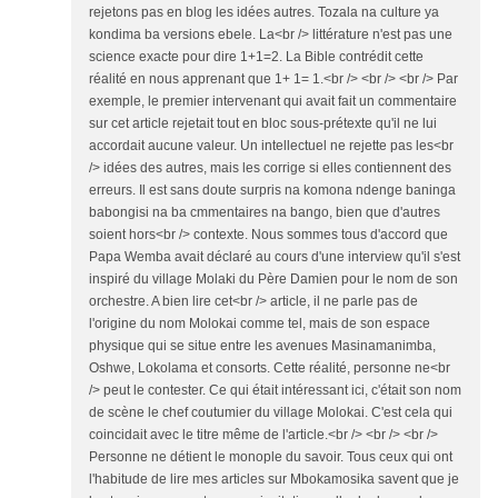
rejetons pas en blog les idées autres. Tozala na culture ya
kondima ba versions ebele. La<br /> littérature n'est pas une
science exacte pour dire 1+1=2. La Bible contrédit cette
réalité en nous apprenant que 1+ 1= 1.<br /> <br /> <br /> Par
exemple, le premier intervenant qui avait fait un commentaire
sur cet article rejetait tout en bloc sous-prétexte qu'il ne lui
accordait aucune valeur. Un intellectuel ne rejette pas les<br
/> idées des autres, mais les corrige si elles contiennent des
erreurs. Il est sans doute surpris na komona ndenge baninga
babongisi na ba cmmentaires na bango, bien que d'autres
soient hors<br /> contexte. Nous sommes tous d'accord que
Papa Wemba avait déclaré au cours d'une interview qu'il s'est
inspiré du village Molaki du Père Damien pour le nom de son
orchestre. A bien lire cet<br /> article, il ne parle pas de
l'origine du nom Molokai comme tel, mais de son espace
physique qui se situe entre les avenues Masinamanimba,
Oshwe, Lokolama et consorts. Cette réalité, personne ne<br
/> peut le contester. Ce qui était intéressant ici, c'était son nom
de scène le chef coutumier du village Molokai. C'est cela qui
coincidait avec le titre même de l'article.<br /> <br /> <br />
Personne ne détient le monople du savoir. Tous ceux qui ont
l'habitude de lire mes articles sur Mbokamosika savent que je