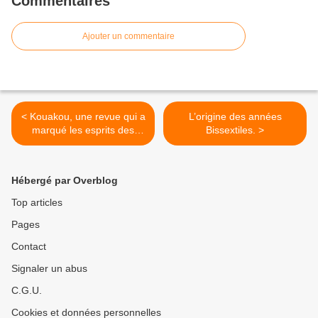
Commentaires
Ajouter un commentaire
< Kouakou, une revue qui a
L’origine des années
marqué les esprits des
Bissextiles. >
jeunes.
Hébergé par Overblog
Top articles
Pages
Contact
Signaler un abus
C.G.U.
Cookies et données personnelles