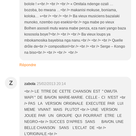
bolole ! »<br /> <br /> <br /> « Omitala ndenge ozali …
bozoba, bo mwana …<br /> makanisi mokuse, boniama,
koloka… »<br /> <br /> <br /> Ba vieux musiciens bazalaki
munoko, nzembo oyo esekisi<br /> nga mabe po vieux
Bolhen asosoli mutu wana mabe penza, eza nani yango baza
kososola boye?<br /> <br /> <br /> Ba vieux loups ya
mbokamosika bayebisa nga nanu.<br /> <br /> <br /> Quelle
drôle de<br /> composition!<br /> <br /> <br /> Serge – Kongo
na biso<br /> <br /> <br /> <br />
Répondre
Z
zabola
25/02/2013 20:14
<br /> LE TITRE DE CETTE CHANSON EST " OWUTA
WAPI " DE BAVON MARIE-MARIE. CELLE - CI N'EST <br
/> PAS LA VERSION ORIGINALE EXECUTEE PAR LUI
MEME VIVANT MAIS PLUTOT <br /> UNE VERSION
JOUEE PAR UN GROUPE QUI POURRAIT ETRE LE
NEGRO-<br /> SUCCES D'APRES SANS BAVON. UNE
BELLE CHANSON SANS L'ECLAT DE <br />
L'ORIGINALE.<br />