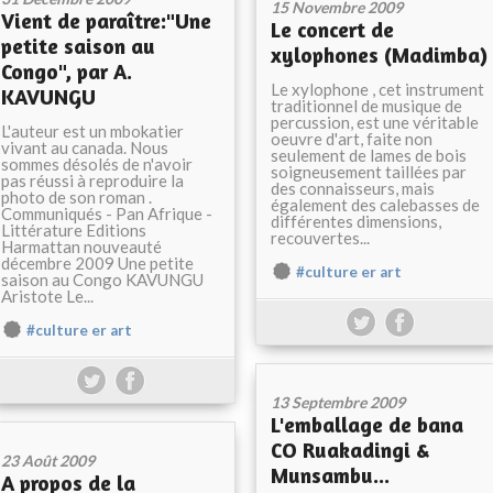
15 Novembre 2009
Vient de paraître:"Une
Le concert de
petite saison au
xylophones (Madimba)
Congo", par A.
Le xylophone , cet instrument
KAVUNGU
traditionnel de musique de
percussion, est une véritable
L'auteur est un mbokatier
oeuvre d'art, faite non
vivant au canada. Nous
seulement de lames de bois
sommes désolés de n'avoir
soigneusement taillées par
pas réussi à reproduire la
des connaisseurs, mais
photo de son roman .
également des calebasses de
Communiqués - Pan Afrique -
différentes dimensions,
Littérature Editions
recouvertes...
Harmattan nouveauté
décembre 2009 Une petite
#culture er art
saison au Congo KAVUNGU
Aristote Le...
#culture er art
13 Septembre 2009
L'emballage de bana
CO Ruakadingi &
23 Août 2009
Munsambu...
A propos de la