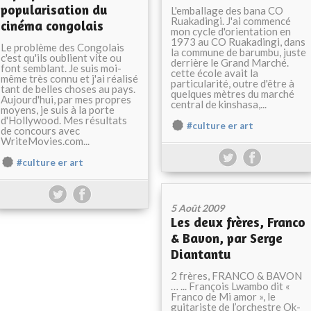
popularisation du
L'emballage des bana CO
Ruakadingi. J'ai commencé
cinéma congolais
mon cycle d'orientation en
1973 au CO Ruakadingi, dans
Le problème des Congolais
la commune de barumbu, juste
c'est qu'ils oublient vite ou
derrière le Grand Marché.
font semblant. Je suis moi-
cette école avait la
même très connu et j'ai réalisé
particularité, outre d'être à
tant de belles choses au pays.
quelques mètres du marché
Aujourd'hui, par mes propres
central de kinshasa,...
moyens, je suis à la porte
d'Hollywood. Mes résultats
#culture er art
de concours avec
WriteMovies.com...
#culture er art
5 Août 2009
Les deux frères, Franco
& Bavon, par Serge
Diantantu
2 frères, FRANCO & BAVON
… ... François Lwambo dit «
Franco de Mi amor », le
guitariste de l’orchestre Ok-