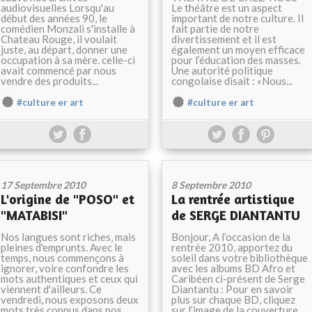
audiovisuelles Lorsqu'au
Le théâtre est un aspect
début des années 90, le
important de notre culture. Il
comédien Monzali s'installe à
fait partie de notre
Chateau Rouge, il voulait
divertissement et il est
juste, au départ, donner une
également un moyen efficace
occupation à sa mère. celle-ci
pour l’éducation des masses.
avait commencé par nous
Une autorité politique
vendre des produits...
congolaise disait : «Nous...
#culture er art
#culture er art
17 Septembre 2010
8 Septembre 2010
L'origine de "POSO" et
La rentrée artistique
"MATABISI"
de SERGE DIANTANTU
Nos langues sont riches, mais
Bonjour, A l’occasion de la
pleines d'emprunts. Avec le
rentrée 2010, apportez du
temps, nous commençons à
soleil dans votre bibliothèque
ignorer, voire confondre les
avec les albums BD Afro et
mots authentiques et ceux qui
Caribéen ci-présent de Serge
viennent d'ailleurs. Ce
Diantantu : Pour en savoir
vendredi, nous exposons deux
plus sur chaque BD, cliquez
mots très connus dans nos
sur l’image de la couverture