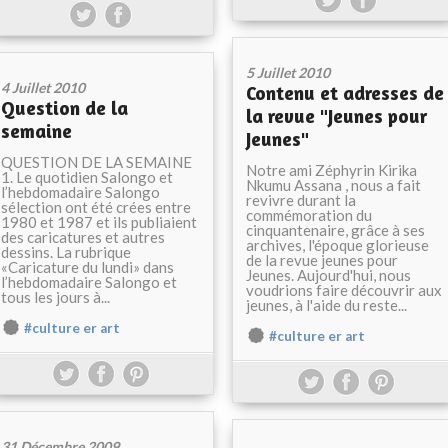
5 Juillet 2010
4 Juillet 2010
Contenu et adresses de
Question de la
la revue "Jeunes pour
semaine
Jeunes"
QUESTION DE LA SEMAINE
Notre ami Zéphyrin Kirika
1. Le quotidien Salongo et
Nkumu Assana , nous a fait
l’hebdomadaire Salongo
revivre durant la
sélection ont été crées entre
commémoration du
1980 et 1987 et ils publiaient
cinquantenaire, grâce à ses
des caricatures et autres
archives, l'époque glorieuse
dessins. La rubrique
de la revue jeunes pour
«Caricature du lundi» dans
Jeunes. Aujourd'hui, nous
l’hebdomadaire Salongo et
voudrions faire découvrir aux
tous les jours à...
jeunes, à l'aide du reste...
#culture er art
#culture er art
31 Décembre 2009