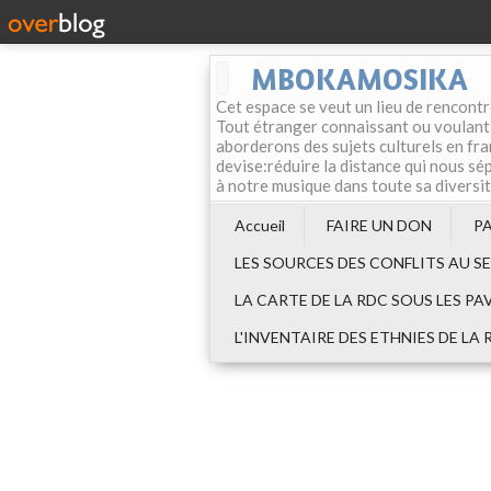
MBOKAMOSIKA
Cet espace se veut un lieu de rencontr
Tout étranger connaissant ou voulant f
aborderons des sujets culturels en fran
devise:réduire la distance qui nous sép
à notre musique dans toute sa diversi
Accueil
FAIRE UN DON
P
LES SOURCES DES CONFLITS AU S
LA CARTE DE LA RDC SOUS LES PA
L'INVENTAIRE DES ETHNIES DE LA 