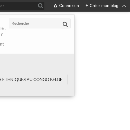
Connexion
+
Créer mon blog
e .
 y
ant
 ETHNIQUES AU CONGO BELGE