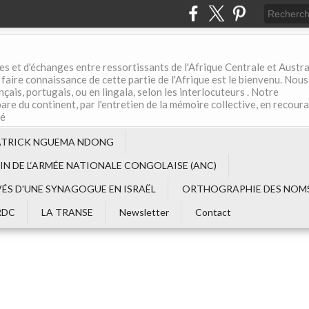
es et d'échanges entre ressortissants de l'Afrique Centrale et Austral
aire connaissance de cette partie de l'Afrique est le bienvenu. Nous
çais, portugais, ou en lingala, selon les interlocuteurs . Notre
are du continent, par l'entretien de la mémoire collective, en recour
té
ATRICK NGUEMA NDONG
EIN DE L‘ARMÉE NATIONALE CONGOLAISE (ANC)
VÉS D'UNE SYNAGOGUE EN ISRAËL
ORTHOGRAPHIE DES NOMS
RDC
LA TRANSE
Newsletter
Contact