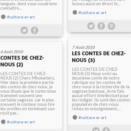
langues, dont vous voudrions
Suivez aussi en direct le...
connaître...
#culture er art
#culture er art
7 Août 2010
6 Août 2010
LES CONTES DE CHEZ-
CONTES DE CHEZ-
NOUS (3)
NOUS (2)
LES CONTES DE CHEZ-
LES CONTES DE CHEZ-
NOUS (3) Nous voici au
NOUS (2) Chers Mbokatiers,
deuxième conte de notre
Hier dans la première partie
rubrique sur les contes de
des contes de chez-nous, je
chez-nous à la recherche de la
vous disais que le conte nous
sagesse bantoue. Je ne fais
transmet souvent une
aucun effort intellectuel pour
certaine sagesse, car le plus
les rédiger. Ils sont des contes
souvent le conteur nous tire
populaires de chez-nous
les oreilles en terminant son
riches en enseignement....
récit par...
#culture er art
#culture er art