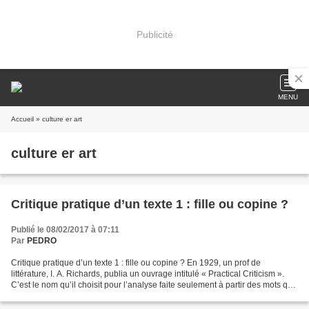
Publicité
MENU
Accueil
» culture er art
culture er art
Critique pratique d’un texte 1 : fille ou copine ?
Publié le 08/02/2017 à 07:11
Par
PEDRO
Critique pratique d’un texte 1 : fille ou copine ? En 1929, un prof de
littérature, I. A. Richards, publia un ouvrage intitulé « Practical Criticism ».
C’est le nom qu’il choisit pour l’analyse faite seulement à partir des mots qui
sont dans le texte,...