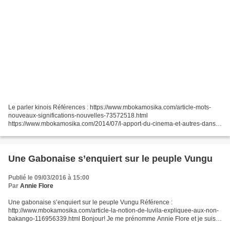
Le parler kinois Références : https://www.mbokamosika.com/article-mots-
nouveaux-significations-nouvelles-73572518.html
https://www.mbokamosika.com/2014/07/l-apport-du-cinema-et-autres-dans-
le-lingala-parle-par-les-kinois.html Le lingala de Kinshasa qu’on...
Une Gabonaise s’enquiert sur le peuple Vungu
Publié le 09/03/2016 à 15:00
Par
Annie Flore
Une gabonaise s’enquiert sur le peuple Vungu Référence :
http://www.mbokamosika.com/article-la-notion-de-luvila-expliquee-aux-non-
bakango-116956339.html Bonjour! Je me prénomme Annie Flore et je suis
gabonaise. Je viens ici vous demander de m'éclairer...