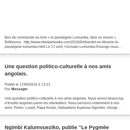
Bon de commande du livre « le paradigme Lumumba :libre ou mourir »
Référence : http://www.mbokamosika.com/2016/04/bientot-en-librairie-le-
paradigme-lumumba.html Le 17 avril, l’écrivain Lomomba Emongo nous
annonçait la parution imminente de son livre «...
Une question politico-culturelle à nos amis
angolais.
Publié le 17/06/2016 à 13:21
Par
Messager
Une question politico-culturelle à nos amis angolais. Nous avons beaucoup
d’érudits angolais parmi les mbokatiers. Nous pensons notamment à nos
amis: Pedro, Lused, Papa Kinalo, Sebastiano Kupessa Ngombo, Nsingi
Mabwassa, etc, etc. C’est à eux que nous...
Ngimbi Kalumvueziko, publie "Le Pygmée