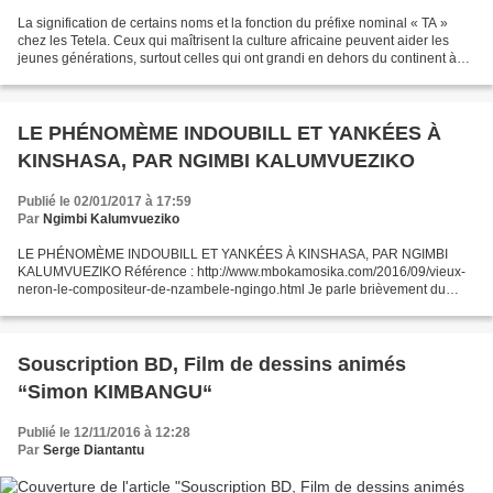
La signification de certains noms et la fonction du préfixe nominal « TA »
chez les Tetela. Ceux qui maîtrisent la culture africaine peuvent aider les
jeunes générations, surtout celles qui ont grandi en dehors du continent à
retrouver leurs origines....
LE PHÉNOMÈME INDOUBILL ET YANKÉES À
KINSHASA, PAR NGIMBI KALUMVUEZIKO
Publié le 02/01/2017 à 17:59
Par
Ngimbi Kalumvueziko
LE PHÉNOMÈME INDOUBILL ET YANKÉES À KINSHASA, PAR NGIMBI
KALUMVUEZIKO Référence : http://www.mbokamosika.com/2016/09/vieux-
neron-le-compositeur-de-nzambele-ngingo.html Je parle brièvement du
phénomène Indoubill et Yankées dans mon livre, KIBONGE, LE
SEIGNEUR...
Souscription BD, Film de dessins animés
“Simon KIMBANGU“
Publié le 12/11/2016 à 12:28
Par
Serge Diantantu