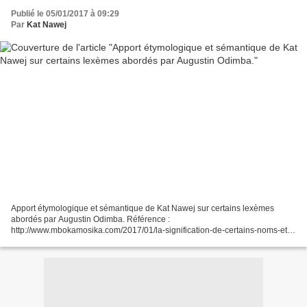
Publié le 05/01/2017 à 09:29
Par
Kat Nawej
Apport étymologique et sémantique de Kat Nawej sur certains lexèmes
abordés par Augustin Odimba. Référence :
http://www.mbokamosika.com/2017/01/la-signification-de-certains-noms-et-
la-fonction-du-prefixe-nominal-ta-chez-les-tetela.html De prime abord,...