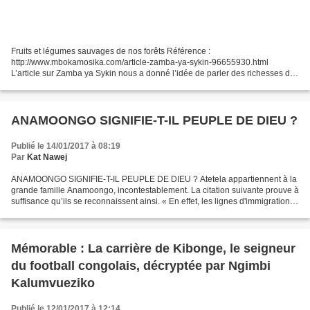
Fruits et légumes sauvages de nos forêts Référence :
http://www.mbokamosika.com/article-zamba-ya-sykin-96655930.html
L’article sur Zamba ya Sykin nous a donné l’idée de parler des richesses de
nos forêts et savanes. Si le bois constitue l’essence primordiale,...
ANAMOONGO SIGNIFIE-T-IL PEUPLE DE DIEU ?
Publié le 14/01/2017 à 08:19
Par
Kat Nawej
ANAMOONGO SIGNIFIE-T-IL PEUPLE DE DIEU ? Atetela appartiennent à la
grande famille Anamoongo, incontestablement. La citation suivante prouve à
suffisance qu’ils se reconnaissent ainsi. « En effet, les lignes d'immigration
présentent une grande similitude....
Mémorable : La carrière de Kibonge, le seigneur
du football congolais, décryptée par Ngimbi
Kalumvueziko
Publié le 12/01/2017 à 12:14