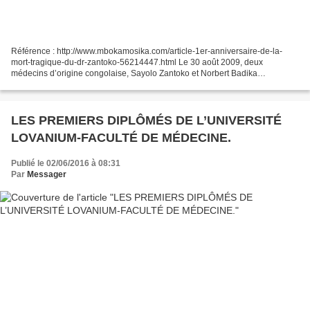
Référence : http://www.mbokamosika.com/article-1er-anniversaire-de-la-
mort-tragique-du-dr-zantoko-56214447.html Le 30 août 2009, deux
médecins d’origine congolaise, Sayolo Zantoko et Norbert Badika
succombaient dans un accident de circulation à Voyenne,...
LES PREMIERS DIPLÔMÉS DE L’UNIVERSITÉ
LOVANIUM-FACULTÉ DE MÉDECINE.
Publié le 02/06/2016 à 08:31
Par
Messager