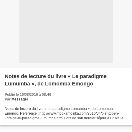
Notes de lecture du livre « Le paradigme
Lumumba », de Lomomba Emongo
Publié le 16/08/2016 à 08:46
Par
Messager
Notes de lecture du livre « Le paradigme Lumumba », de Lomomba
Emongo. Référence : http://www.mbokamosika.com/2016/04/bientot-en-
librairie-le-paradigme-lumumba.html Lors de son dernier séjour à Bruxelles,
le professeur Lomomba Emongo, auteur du livre...