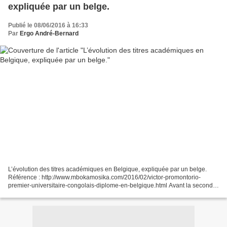
expliquée par un belge.
Publié le 08/06/2016 à 16:33
Par
Ergo André-Bernard
L’évolution des titres académiques en Belgique, expliquée par un belge.
Référence : http://www.mbokamosika.com/2016/02/victor-promontorio-
premier-universitaire-congolais-diplome-en-belgique.html Avant la seconde
guerre mondiale, la licence en droit s'obtenait...