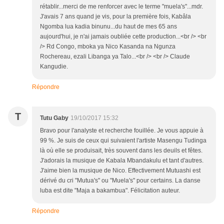
rétablir...merci de me renforcer avec le terme "muela's"...mdr.
J'avais 7 ans quand je vis, pour la première fois, Kabâla
Ngomba lua kadia binunu...du haut de mes 65 ans
aujourd'hui, je n'ai jamais oubliée cette production...<br /> <br
/> Rd Congo, mboka ya Nico Kasanda na Ngunza
Rochereau, ezali Libanga ya Talo...<br /> <br /> Claude
Kangudie.
Répondre
T
Tutu Gaby
19/10/2017 15:32
Bravo pour l'analyste et recherche fouillée. Je vous appuie à
99 %. Je suis de ceux qui suivaient l'artiste Masengu Tudinga
là où elle se produisait, très souvent dans les deuils et fêtes.
J'adorais la musique de Kabala Mbandakulu et tant d'autres.
J'aime bien la musique de Nico. Effectivement Mutuashi est
dérivé du cri "Mutua's" ou "Muela's" pour certains. La danse
luba est dite "Maja a bakambua". Félicitation auteur.
Répondre