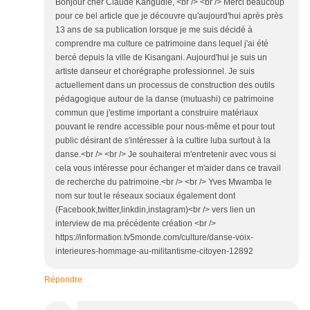
Bonjour cher Claude Kangudie, <br /> <br /> Merci beaucoup
pour ce bel article que je découvre qu'aujourd'hui après près
13 ans de sa publication lorsque je me suis décidé à
comprendre ma culture ce patrimoine dans lequel j'ai été
bercé depuis la ville de Kisangani. Aujourd'hui je suis un
artiste danseur et chorégraphe professionnel. Je suis
actuellement dans un processus de construction des outils
pédagogique autour de la danse (mutuashi) ce patrimoine
commun que j'estime important a construire matériaux
pouvant le rendre accessible pour nous-même et pour tout
public désirant de s'intéresser à la cultire luba surtout à la
danse.<br /> <br /> Je souhaiterai m'entretenir avec vous si
cela vous intéresse pour échanger et m'aider dans ce travail
de recherche du patrimoine.<br /> <br /> Yves Mwamba le
nom sur tout le réseaux sociaux également dont
(Facebook,twitter,linkdin,instagram)<br /> vers lien un
interview de ma précédente création <br />
https://information.tv5monde.com/culture/danse-voix-
interieures-hommage-au-militantisme-citoyen-12892
Répondre