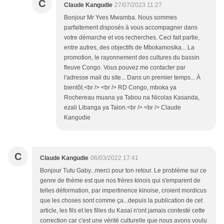
C
Claude Kangudie
27/07/2023 11:27
Bonjour Mr Yves Mwamba. Nous sommes
parfaitement disposés à vous accompagner dans
votre démarche et vos recherches. Ceci fait partie,
entre autres, des objectifs de Mbokamosika... La
promotion, le rayonnement des cultures du bassin
fleuve Congo. Vous pouvez me contacter par
l'adresse mail du site... Dans un premier temps... À
bientôt.<br /> <br /> RD Congo, mboka ya
Rochereau muana ya Tabou na Nicolas Kasanda,
ezali Libanga ya Talon.<br /> <br /> Claude
Kangudie
C
Claude Kangudie
06/03/2022 17:41
Bonjour Tutu Gaby...merci pour ton retour. Le problème sur ce
genre de thème est que nos frères kinois qui s'emparent de
telles déformation, par impertinence kinoise, croient mordicus
que les choses sont comme ça...depuis la publication de cet
article, les fils et les filles du Kasaï n'ont jamais contesté cette
correction car c'est une vérité culturelle que nous avons voulu