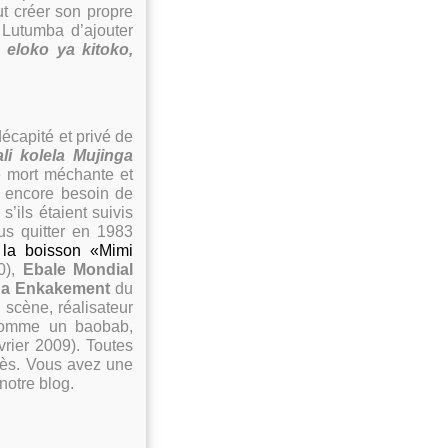
ut créer son propre
 Lutumba d’ajouter
eloko ya kitoko,
écapité et privé de
i kolela Mujinga
e mort méchante et
s encore besoin de
s’ils étaient suivis
us quitter en 1983
 la boisson «Mimi
0),
Ebale Mondial
a Enkakement
du
 scène, réalisateur
 comme un baobab,
vrier 2009). Toutes
cès. Vous avez une
 notre blog.