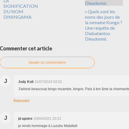
LA
SIGNIFICATION
DU NOM
« Quels sont les
DININGAMA
noms des jours de
la semaine Kongo ?
Une requête de
Diabatantou
Dieudonné.
Commenter cet article
Ajouter un commentaire
J
Jody Koli
31/07/2024 02:01
J'adorai beaucoup kingo muambe, kingos. Paix à ton âme la charmante 
Répondre
J
jd apotre
20/04/2021 20:21
je rends hommage à Luzubu Matafadi