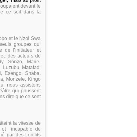
nger,
mais au profit
groupaient devant le
ue ce soit dans la
obo et le Nzoi Swa
 seuls groupes qui
de l’initiateur et
vec des acteurs de
y, Sonzo, Marie-
 Luzubu Matafadi
i, Esengo, Shaba,
a, Monzele, Kingo
ui nous assistons
éâtre qui poussent
ns dire que ce sont
teint la vitesse de
 et
incapable de
né par des conflits