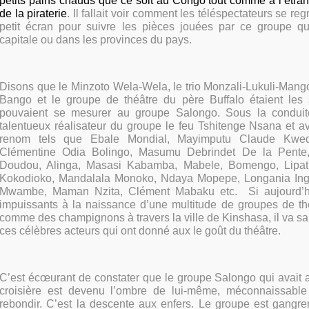
petits pains chauds que ce soit au Congo tout comme à l’étra
de la piraterie
. Il fallait voir comment les téléspectateurs se re
petit écran pour suivre les pièces jouées par ce groupe q
capitale ou dans les provinces du pays.
Disons que le Minzoto Wela-Wela, le trio Monzali-Lukuli-Mang
Bango et le groupe de théâtre du père Buffalo étaient les
pouvaient se mesurer au groupe Salongo. Sous la conduite 
talentueux réalisateur du groupe le feu Tshitenge Nsana et a
renom tels que Ebale Mondial, Mayimputu Claude Kwed
Clémentine Odia Bolingo, Masumu Debrindet De la Pente,
Doudou, Alinga, Masasi Kabamba, Mabele, Bomengo, Lipat
Kokodioko, Mandalala Monoko, Ndaya Mopepe, Longania Ing
Mwambe, Maman Nzita, Clément Mabaku etc.
Si aujourd’h
impuissants à la naissance d’une multitude de groupes de th
comme des champignons à travers la ville de Kinshasa, il va sa
ces célèbres acteurs qui ont donné aux le goût du théâtre.
C’est écœurant de constater que le groupe Salongo qui avait at
croisière est devenu l’ombre de lui-même, méconnaissable
rebondir. C’est la descente aux enfers. Le groupe est gangre