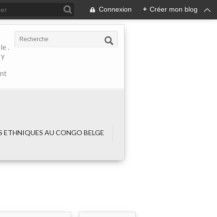
Connexion
+
Créer mon blog
e .
 y
ant
 ETHNIQUES AU CONGO BELGE