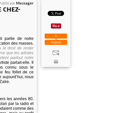
Publié par
Messager
 CHEZ-
0
it partie de notre
Repost
ucation des masses.
le droit de rester
ce que les artistes
rtent partout notre
te parlait-elle. Il
us connu sous le
e feu follet de ce
r aujourd’hui, nous
Zaïre.
vers les années 80.
lan par la radio et
vendaient comme des