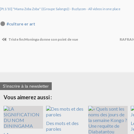
[Pt.1/10] "Mama Zoba Zoba" ((Groupe Salongo))
-
Buzly.com - All videos in one place
#culture er art
Triste fin:Moninga donne son point de vue
RAFRAI
S'inscrire à la newsletter
Vous aimerez aussi :
Des mots et des
L
paroles
J