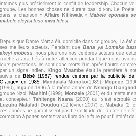
internes plus précisément le conflit de leadership. Chacun ve
groupe. Les bonnes choses ne durent pas, dit-on. Le Poète
dans la chanson «
Affaire Kitikwala
»
Mabele eponaka se 
mabele eleyisi biso mwa lelesi
.
Depuis que Dame Mort a élu domicile dans ce groupe, il a été d
ses meilleurs acteurs. Pendant que
Bana ya Lomeka bazal
akeyi mobesu
, nous pleurons nos célèbres acteurs que cett
cruelle a arrachés à notre affection pendant que nous avion
leurs prestations. Ils sont donc morts l’un apr
ès l’autre comme 
par un signe indien.
Kingo Mwambe
était la première à no
suivis de
Bébé
(1987) rendue célèbre par la publicité de
Orange» en 1985,
Mandalala Monoko
(1989),
Mopepe
(199
(1990),
Inga
en 1996 à la même année de
Nsengo Diangend
groupe Nzoi,
Mashini
(1999),
Monzele
(2001) et du metteur en
et concepteur
Tshitenge Nsana
(2000) qui s’est écroulé
Luzubu Matafadi Doudou
(12 février 2007) et
Mabaku
(2 fé
ces années ne garantissent pas l’exactitude de la date de dé
correction à porter, sentez-vous libre de le faire pour l’intérêt de