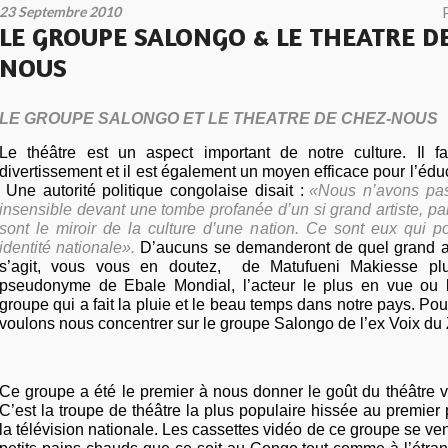
23 Septembre 2010
LE GROUPE SALONGO & LE THEATRE DE
NOUS
LE GROUPE SALONGO ET LE THEATRE DE CHEZ-NOUS
Le théâtre est un aspect important de notre culture. Il fa
divertissement et il est également un moyen efficace pour l’éd
Une autorité politique congolaise disait :
«Nous n’avons pas 
insensible devant une tombe profanée d’un si grand artiste, par
sont le miroir de la culture d’une nation. Ce sont eux qui po
identité nationale».
D’aucuns se demanderont de quel grand artis
s’agit, vous vous en doutez,
de Matufueni Makiesse pl
pseudonyme de Ebale Mondial, l’acteur le plus en vue ou l
groupe qui a fait la pluie et le beau temps dans notre pays. Pou
voulons nous concentrer sur le groupe Salongo de l’ex Voix du 
Ce groupe a été le premier à nous donner le goût du théâtre 
C’est la troupe de théâtre la plus populaire hissée au premier p
la télévision nationale. Les cassettes vidéo de ce groupe se 