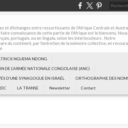
es et d'échanges entre ressortissants de l'Afrique Centrale et Austral
aire connaissance de cette partie de l'Afrique est le bienvenu. Nous
çais, portugais, ou en lingala, selon les interlocuteurs . Notre
are du continent, par l'entretien de la mémoire collective, en recour
té
ATRICK NGUEMA NDONG
EIN DE L‘ARMÉE NATIONALE CONGOLAISE (ANC)
VÉS D'UNE SYNAGOGUE EN ISRAËL
ORTHOGRAPHIE DES NOMS
RDC
LA TRANSE
Newsletter
Contact