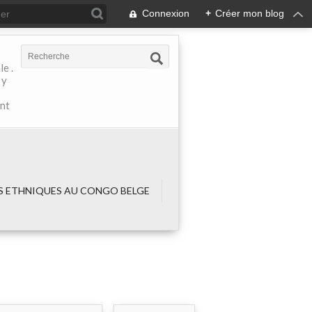
Connexion
+
Créer mon blog
e .
 y
ant
 ETHNIQUES AU CONGO BELGE