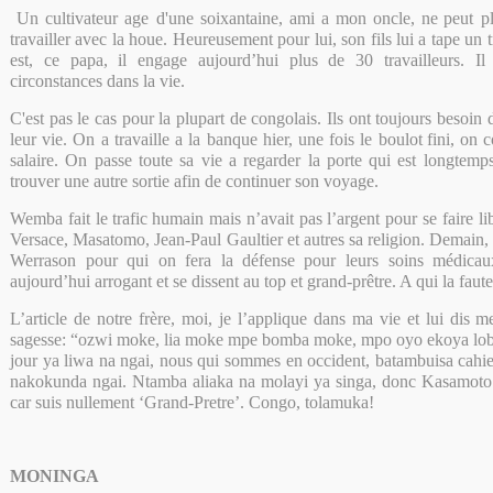
Un cultivateur age d'une soixantaine, ami a mon oncle, ne
peut p
travailler avec la houe. Heureusement pour lui, son fils lui a tape un t
est, ce papa, il engage aujourd’hui plus de 30 travailleurs. Il 
circonstances dans la vie.
C'est pas le cas pour la plupart de congolais. Ils ont toujours besoin 
leur vie. On a travaille a la banque hier, une fois le boulot
fini, on 
salaire. On passe toute sa vie a regarder la porte qui est longtemp
trouver une autre sortie afin de continuer son voyage.
Wemba fait le trafic
humain mais n’avait pas l’argent pour se faire lib
Versace, Masatomo, Jean-Paul Gaultier et autres sa religion. Demain
Werrason pour qui on fera la
défense pour leurs soins médicaux
aujourd’hui arrogant et se dissent au top et grand-prêtre. A qui la faut
L’article de notre frère, moi, je l’applique dans ma vie et lui dis
me
sagesse: “ozwi moke, lia moke mpe bomba moke, mpo oyo ekoya lobi
jour ya liwa na ngai, nous qui sommes en occident, batambuisa cahie
na
kokunda ngai. Ntamba aliaka na molayi ya singa, donc Kasamoto 
car suis nullement ‘Grand-Pretre’. Congo, tolamuka!
MONINGA