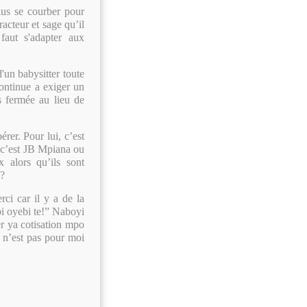
lus se courber pour
racteur et sage qu’il
faut
s'adapter aux
d'un babysitter toute
continue a exiger un
s fermée au lieu de
érer. Pour lui, c’est
, c’est JB Mpiana ou
 alors qu’ils sont
e?
rci car il y a de la
 oyebi te!” Naboyi
r ya cotisation mpo
n’est pas pour moi