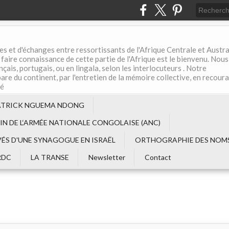
es et d'échanges entre ressortissants de l'Afrique Centrale et Austral
aire connaissance de cette partie de l'Afrique est le bienvenu. Nous
çais, portugais, ou en lingala, selon les interlocuteurs . Notre
are du continent, par l'entretien de la mémoire collective, en recour
té
ATRICK NGUEMA NDONG
EIN DE L‘ARMÉE NATIONALE CONGOLAISE (ANC)
VÉS D'UNE SYNAGOGUE EN ISRAËL
ORTHOGRAPHIE DES NOMS
RDC
LA TRANSE
Newsletter
Contact