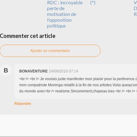
RDC : incroyable
(*)
V
perte de
D
motivation de
R
l’opposition
politique
Commenter cet article
Ajouter un commentaire
B
BONAVENTURE
24/09/2010 07:14
<br /> <br /> Je voulais juste manifester mon plaisir pour la pertinenc
mon compatriote Moninga relatifs à la fin de nos artistes.Voila quequ'un 
du monde avec<br /> realisme.Sincerement,chapeau bas.<br /> <br /> <
Répondre