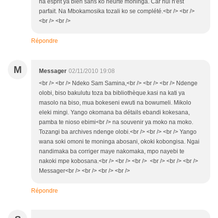
na esprit ya bien sans ko heurté moninga. Car nul n'est
parfait. Na Mbokamosika tozali ko se complété.<br /> <br />
<br /> <br />
Répondre
M
Messager
02/11/2010 19:08
<br /> <br /> Ndeko Sam Samina,<br /> <br /> <br /> Ndenge
olobi, biso bakulutu toza ba bibliothèque.kasi na kati ya
masolo na biso, mua bokeseni ewuti na bowumeli. Mikolo
eleki mingi. Yango okomana ba détails ebandi kokesana,
pamba te nioso ebimi<br /> na souvenir ya moko na moko.
Tozangi ba archives ndenge olobi.<br /> <br /> <br /> Yango
wana soki omoni te moninga abosani, okoki kobongisa. Ngai
nandimaka ba corriger maye nakomaka, mpo nayebi te
nakoki mpe kobosana.<br /> <br /> <br /> <br /> <br /> <br />
Messager<br /> <br /> <br /> <br />
Répondre