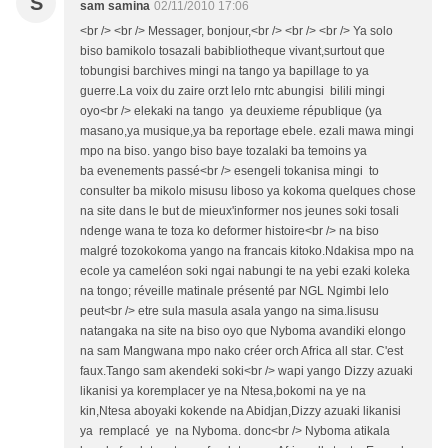
S
sam samina
02/11/2010 17:06
<br /> <br /> Messager, bonjour,<br /> <br /> <br /> Ya solo
biso bamikolo tosazali babibliotheque vivant,surtout que
tobungisi barchives mingi na tango ya bapillage to ya
guerre.La voix du zaire orzt lelo rntc abungisi bilili mingi
oyo<br /> elekaki na tango ya deuxieme république (ya
masano,ya musique,ya ba reportage ebele. ezali mawa mingi
mpo na biso. yango biso baye tozalaki ba temoins ya
ba evenements passé<br /> esengeli tokanisa mingi to
consulter ba mikolo misusu liboso ya kokoma quelques chose
na site dans le but de mieux'informer nos jeunes soki tosali
ndenge wana te toza ko deformer histoire<br /> na biso
malgré tozokokoma yango na francais kitoko.Ndakisa mpo na
ecole ya cameléon soki ngai nabungi te na yebi ezaki koleka
na tongo; réveille matinale présenté par NGL Ngimbi lelo
peut<br /> etre sula masula asala yango na sima.lisusu
natangaka na site na biso oyo que Nyboma avandiki elongo
na sam Mangwana mpo nako créer orch Africa all star. C'est
faux.Tango sam akendeki soki<br /> wapi yango Dizzy azuaki
likanisi ya koremplacer ye na Ntesa,bokomi na ye na
kin,Ntesa aboyaki kokende na Abidjan,Dizzy azuaki likanisi
ya remplacé ye na Nyboma. donc<br /> Nyboma atikala