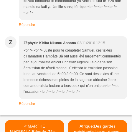
kozala fondateur to confondateur ya Africa all star te. Eza nde
masolo na kati ya famille sans plémique<br /> <br /> <br />
<br />
Répondre
Z
Zéphyrin Kirika Nkumu Assana
02/11/2010 12:15
<br /> <br /> Juste pour te compléter Samuel, ces textes
d'Hamadou Hampâte Bâ ont aussi été largement commentés
par le journaliste Anicet Christian Ngimbi Lelo dans son
éemission de réveil matinal. Cette<br /> émission passait du
lundi au vendredi de 5h00 à 9h00. Ce sont des textes d'une
immense richesses et pleins de la sagesse africaine.Je re
comanderais la lecture à tous ceux qui n'en ont pas<br /> eu
l'occasion.<br /> <br /> <br /> <br />
Répondre
< MARTHE
Afrique:Des gardes
MADIBALA,Edenda (Miss)
présidentielles au-dessus