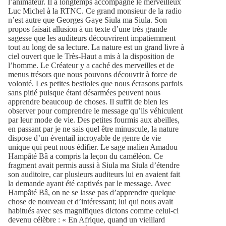
l’animateur. Il a longtemps accompagné le merveilleux
Luc Michel à la RTNC. Ce grand monsieur de la radio
n’est autre que Georges Gaye Siula ma Siula. Son
propos faisait allusion à un texte d’une très grande
sagesse que les auditeurs découvrirent impatiemment
tout au long de sa lecture. La nature est un grand livre à
ciel ouvert que le Très-Haut a mis à la disposition de
l’homme. Le Créateur y a caché des merveilles et de
menus trésors que nous pouvons découvrir à force de
volonté. Les petites bestioles que nous écrasons parfois
sans pitié puisque étant désarmées peuvent nous
apprendre beaucoup de choses. Il suffit de bien les
observer pour comprendre le message qu’ils véhiculent
par leur mode de vie. Des petites fourmis aux abeilles,
en passant par je ne sais quel être minuscule, la nature
dispose d’un éventail incroyable de genre de vie
unique qui peut nous édifier. Le sage malien Amadou
Hampâté Bâ a compris la leçon du caméléon. Ce
fragment avait permis aussi à Siula ma Siula d’étendre
son auditoire, car plusieurs auditeurs lui en avaient fait
la demande ayant été captivés par le message. Avec
Hampâté Bâ, on ne se lasse pas d’apprendre quelque
chose de nouveau et d’intéressant; lui qui nous avait
habitués avec ses magnifiques dictons comme celui-ci
devenu célèbre : « En Afrique, quand un vieillard