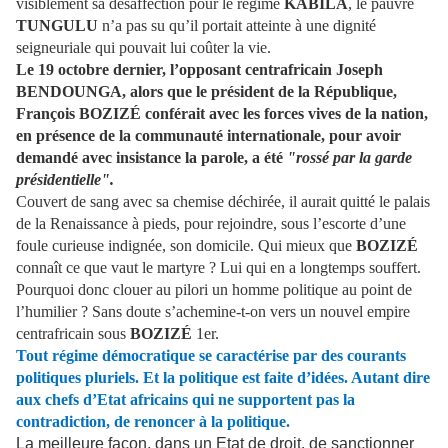
visiblement sa désaffection pour le régime
KABILA
, le pauvre
TUNGULU
n’a pas su qu’il portait atteinte à une dignité
seigneuriale qui pouvait lui coûter la vie.
Le 19 octobre dernier, l’opposant centrafricain Joseph
BENDOUNGA, alors que le président de la République,
François BOZIZÉ conférait avec les forces vives de la nation,
en présence de la communauté internationale, pour avoir
demandé avec insistance la parole, a été
"rossé par la garde
présidentielle".
Couvert de sang avec sa chemise déchirée, il aurait quitté le palais
de la Renaissance à pieds, pour rejoindre, sous l’escorte d’une
foule curieuse indignée, son domicile. Qui mieux que
BOZIZÉ
connaît ce que vaut le martyre ? Lui qui en a longtemps souffert.
Pourquoi donc clouer au pilori un homme politique au point de
l’humilier ? Sans doute s’achemine-t-on vers un nouvel empire
centrafricain sous
BOZIZÉ
1er.
Tout régime démocratique se caractérise par des courants
politiques pluriels. Et la politique est faite d’idées. Autant dire
aux chefs d’Etat africains qui ne supportent pas la
contradiction, de renoncer à la politique.
La meilleure façon, dans un Etat de droit, de sanctionner