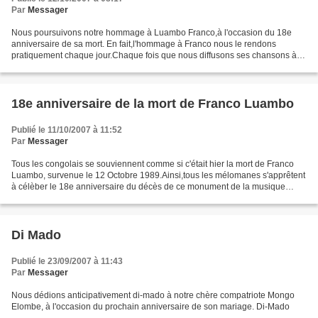
Par
Messager
Nous poursuivons notre hommage à Luambo Franco,à l'occasion du 18e
anniversaire de sa mort. En fait,l'hommage à Franco nous le rendons
pratiquement chaque jour.Chaque fois que nous diffusons ses chansons à
travers notre blog. Au cours de sa carrière,Franco...
18e anniversaire de la mort de Franco Luambo
Publié le 11/10/2007 à 11:52
Par
Messager
Tous les congolais se souviennent comme si c'était hier la mort de Franco
Luambo, survenue le 12 Octobre 1989.Ainsi,tous les mélomanes s'apprêtent
à célèber le 18e anniversaire du décès de ce monument de la musique
congolaise,voire africaine. En guise...
Di Mado
Publié le 23/09/2007 à 11:43
Par
Messager
Nous dédions anticipativement di-mado à notre chère compatriote Mongo
Elombe, à l'occasion du prochain anniversaire de son mariage. Di-Mado