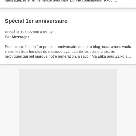
Messager, et je l'en remercie pour cela. Bonne continuation, Kkou.
===========================================================
===================...
Spécial 1er anniversaire
Publié le 19/06/2008 à 09:32
Par
Messager
Pour mieux fêter le 1er premier anniversaire de notre blog, nous avons voulu
visiter les trois temples de musique ayant abrité les trois orchestres
mythiques qui ont marqué notre génération, à savoir Ma Elika pour Zaïko à
travers "Etape", version originale;...