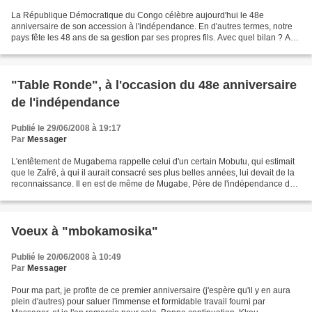
La République Démocratique du Congo célèbre aujourd'hui le 48e
anniversaire de son accession à l'indépendance. En d'autres termes, notre
pays fête les 48 ans de sa gestion par ses propres fils. Avec quel bilan ? A
chacun de nous d'y répondre. La question...
"Table Ronde", à l'occasion du 48e anniversaire
de l'indépendance
Publié le 29/06/2008 à 19:17
Par
Messager
L'entêtement de Mugabema rappelle celui d'un certain Mobutu, qui estimait
que le ZaÏrë, à qui il aurait consacré ses plus belles années, lui devait de la
reconnaissance. Il en est de même de Mugabe, Père de l'indépendance du
Zimbabwe, aux côtés d'autres,Joshua...
Voeux à "mbokamosika"
Publié le 20/06/2008 à 10:49
Par
Messager
Pour ma part, je profite de ce premier anniversaire (j'espère qu'il y en aura
plein d'autres) pour saluer l'immense et formidable travail fourni par