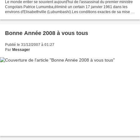
Le monde entier se souvient aujourd'hui de l'assassinat du premier ministre
Congolais Patrice Lumumba,éliminé un certain 17 janvier 1961 dans les
environs d'Elisabethville (Lubumbashi).Les conditions exactes de sa mise à
mort,c'est-à-dire,l'origine,la...
Bonne Année 2008 à vous tous
Publié le 31/12/2007 à 01:27
Par
Messager