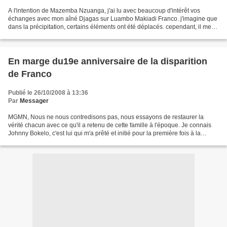
A l'intention de Mazemba Nzuanga, j'ai lu avec beaucoup d'intérêt vos
échanges avec mon aîné Djagas sur Luambo Makiadi Franco. j'imagine que
dans la précipitation, certains éléments ont été déplacés. cependant, il me
parait important, pour votre information...
En marge du19e anniversaire de la disparition
de Franco
Publié le 26/10/2008 à 13:36
Par
Messager
MGMN, Nous ne nous contredisons pas, nous essayons de restaurer la
vérité chacun avec ce qu'il a retenu de cette famille à l'époque. Je connais
Johnny Bokelo, c'est lui qui m'a prêté et initié pour la première fois à la
guitare électrique. Nous fûmes...