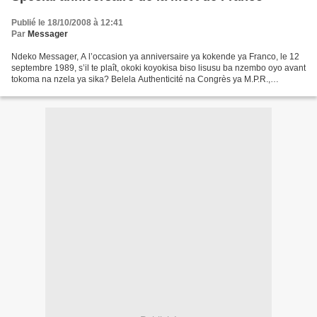
Publié le 18/10/2008 à 12:41
Par
Messager
Ndeko Messager, A l’occasion ya anniversaire ya kokende ya Franco, le 12
septembre 1989, s’il te plaît, okoki koyokisa biso lisusu ba nzembo oyo avant
tokoma na nzela ya sika? Belela Authenticité na Congrès ya M.P.R.,
Kinshasa Mboka Makambo, La Vérité...