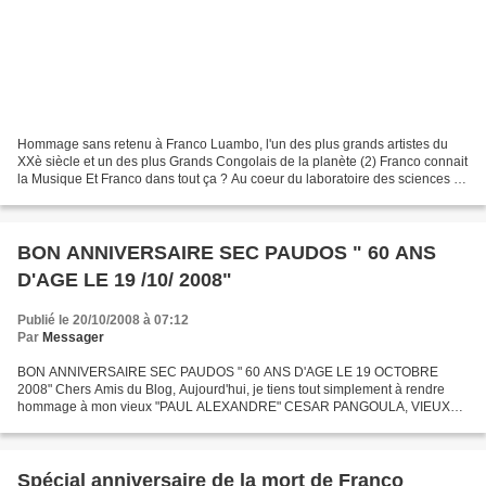
Hommage sans retenu à Franco Luambo, l'un des plus grands artistes du
XXè siècle et un des plus Grands Congolais de la planète (2) Franco connait
la Musique Et Franco dans tout ça ? Au coeur du laboratoire des sciences de
l'Institut Supérieur de Techniques...
BON ANNIVERSAIRE SEC PAUDOS " 60 ANS
D'AGE LE 19 /10/ 2008"
Publié le 20/10/2008 à 07:12
Par
Messager
BON ANNIVERSAIRE SEC PAUDOS " 60 ANS D'AGE LE 19 OCTOBRE
2008" Chers Amis du Blog, Aujourd'hui, je tiens tout simplement à rendre
hommage à mon vieux "PAUL ALEXANDRE" CESAR PANGOULA, VIEUX
PAUDOS pour les uns et SEC pour les autres. J'ai suivi les signes...
Spécial anniversaire de la mort de Franco