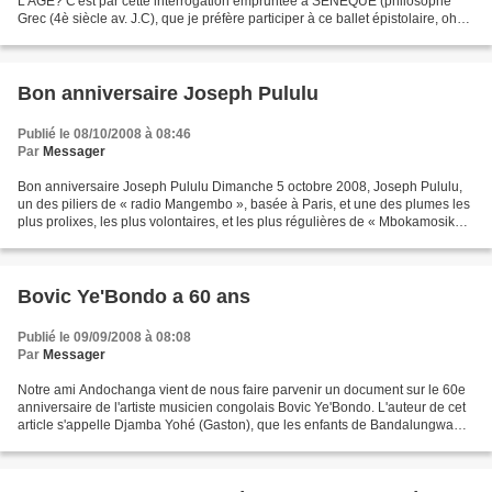
L'AGE? C'est par cette interrogation empruntée à SENEQUE (philosophe
Grec (4è siècle av. J.C), que je préfère participer à ce ballet épistolaire, oh
combien honorable! par lequel des amis du Messager...
Bon anniversaire Joseph Pululu
Publié le 08/10/2008 à 08:46
Par
Messager
Bon anniversaire Joseph Pululu Dimanche 5 octobre 2008, Joseph Pululu,
un des piliers de « radio Mangembo », basée à Paris, et une des plumes les
plus prolixes, les plus volontaires, et les plus régulières de « Mbokamosika »
a fêté son 49 anniversaire....
Bovic Ye'Bondo a 60 ans
Publié le 09/09/2008 à 08:08
Par
Messager
Notre ami Andochanga vient de nous faire parvenir un document sur le 60e
anniversaire de l'artiste musicien congolais Bovic Ye'Bondo. L'auteur de cet
article s'appelle Djamba Yohé (Gaston), que les enfants de Bandalungwa
connaissent bien pour l'avoir...