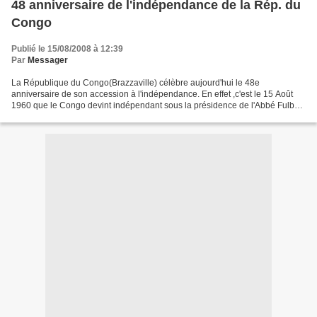
48 anniversaire de l'indépendance de la Rép. du
Congo
Publié le 15/08/2008 à 12:39
Par
Messager
La République du Congo(Brazzaville) célèbre aujourd'hui le 48e
anniversaire de son accession à l'indépendance. En effet ,c'est le 15 Août
1960 que le Congo devint indépendant sous la présidence de l'Abbé Fulbert
Youlou. Avant cette date , un référendum...