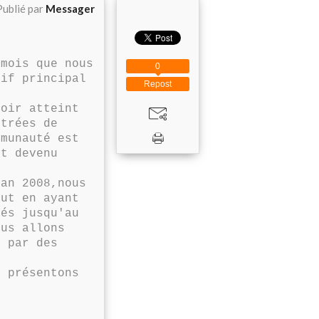
Publié par
Messager
mois que nous
0
tif principal
Repost
oir atteint
strées de
mmunauté est
st devenu
an 2008,nous
out en ayant
tés jusqu'au
ous allons
s par des
 présentons