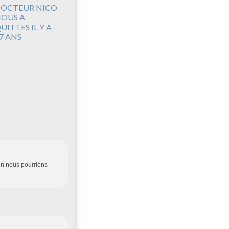
OCTEUR NICO
OUS A
UITTES IL Y A
7 ANS
en nous pourrions