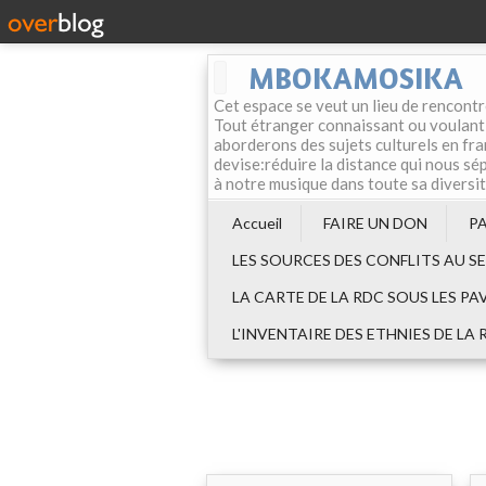
MBOKAMOSIKA
Cet espace se veut un lieu de rencontr
Tout étranger connaissant ou voulant f
aborderons des sujets culturels en fran
devise:réduire la distance qui nous sép
à notre musique dans toute sa diversi
Accueil
FAIRE UN DON
P
LES SOURCES DES CONFLITS AU S
LA CARTE DE LA RDC SOUS LES PA
L'INVENTAIRE DES ETHNIES DE LA 