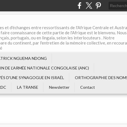
es et d'échanges entre ressortissants de l'Afrique Centrale et Austral
aire connaissance de cette partie de l'Afrique est le bienvenu. Nous
çais, portugais, ou en lingala, selon les interlocuteurs . Notre
are du continent, par l'entretien de la mémoire collective, en recour
té
ATRICK NGUEMA NDONG
EIN DE L‘ARMÉE NATIONALE CONGOLAISE (ANC)
VÉS D'UNE SYNAGOGUE EN ISRAËL
ORTHOGRAPHIE DES NOMS
RDC
LA TRANSE
Newsletter
Contact