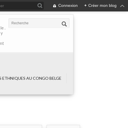
Connexion
+
Créer mon blog
e .
 y
ant
 ETHNIQUES AU CONGO BELGE