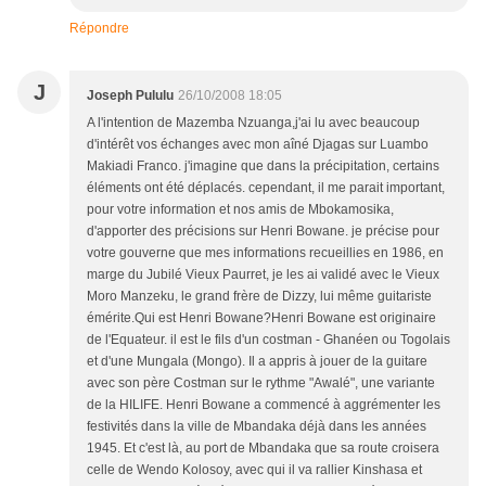
Répondre
J
Joseph Pululu
26/10/2008 18:05
A l'intention de Mazemba Nzuanga,j'ai lu avec beaucoup
d'intérêt vos échanges avec mon aîné Djagas sur Luambo
Makiadi Franco. j'imagine que dans la précipitation, certains
éléments ont été déplacés. cependant, il me parait important,
pour votre information et nos amis de Mbokamosika,
d'apporter des précisions sur Henri Bowane. je précise pour
votre gouverne que mes informations recueillies en 1986, en
marge du Jubilé Vieux Paurret, je les ai validé avec le Vieux
Moro Manzeku, le grand frère de Dizzy, lui même guitariste
émérite.Qui est Henri Bowane?Henri Bowane est originaire
de l'Equateur. il est le fils d'un costman - Ghanéen ou Togolais
et d'une Mungala (Mongo). Il a appris à jouer de la guitare
avec son père Costman sur le rythme "Awalé", une variante
de la HILIFE. Henri Bowane a commencé à aggrémenter les
festivités dans la ville de Mbandaka déjà dans les années
1945. Et c'est là, au port de Mbandaka que sa route croisera
celle de Wendo Kolosoy, avec qui il va rallier Kinshasa et