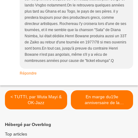
lando Vngbo notamment.On le retrouvera quelques années
plus tard au Ghana et au Togo, le pays de ses pères. il y
prestera toujours pour des producteurs grecs, comme
directeur artistiques. Rochereau l'y croisera lors d'une de ses
tournées, et il me semble que la chanson "Sata" de Diana
Nsimba, lui était dédiée.Henri Bowane produira aussi un 33T
de Zaiko au retour d'une tournée en 1977/78 si mes ouvenirs
sont bons.En tout cas, jusqu'à preuve du contraire Henri
Bowane n'est pas angolais, même s'il y a vécu de
nombreuses années pour cause de "ticket ebunga".Q
Répondre
< TUTTI, par Wuta Mayi &
En marge du19e
OK-Jazz
anniversaire de la
disparition de Franco >
Hébergé par Overblog
Top articles