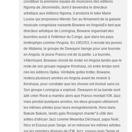
constituer la première équipe de musiciens des éditions
Ngoma de Jéronimidis, dont il deviendra le directeur
artistique.aux éditions Ngoma, il produira le tube Marie
Louise qui propulsera Wendo Sor au firmament de la galaxie
musicale congolaise naisante.Bowane en AngolaEn tant que
directeur artistique de Loningisa, Bowane organisait des
tournées aussi à l'intérieur du Congo, que dans les pays
limitrophjes comme l'Angola. En 1952/53, il recrute les jeunes
de Watama, le groupe de Dewayon Isenge pour une tournée
en Angola. le jeune Franco est de la partie. La tournée,
s'éternisant, Bowane choisit de rester en Angola tandis que le
reste de son groupe regagne Kinshasa, où entre temps sont
nés les éditions Opika. Véritable golbe trotter, Bowane,
restera plusieurs années en Angola avant de revenir à
Kinshasa, pour constater que les choses ont évolué sans lui.
Son groupe Loningisa a explosé. Dewayon et sa bande sont
allé créer Rock-a-mambo alors que Franco montait l'OK Jazz.
mais pendat quelques années, les deux groupes utiliseront
les mêmes artistes pour leurs enregistrements. Ainsi dans
Bakule Bakule, lando galo Rossignol chante^à côté des
artites d'african Jazz comme Mwamba Déchaud, papa Noèl,
Nico et Essous jean Serge. et on retrouve les mêmes artistes
sur les premiers disques de l'OK Jazz, essous jean Serge et