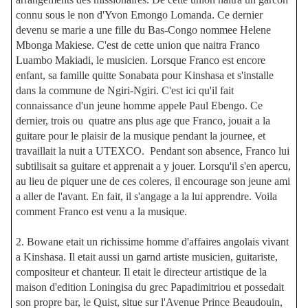
connu sous le non d'Yvon Emongo Lomanda. Ce dernier
devenu se marie a une fille du Bas-Congo nommee Helene
Mbonga Makiese. C'est de cette union que naitra Franco
Luambo Makiadi, le musicien. Lorsque Franco est encore
enfant, sa famille quitte Sonabata pour Kinshasa et s'installe
dans la commune de Ngiri-Ngiri. C'est ici qu'il fait
connaissance d'un jeune homme appele Paul Ebengo. Ce
dernier, trois ou quatre ans plus age que Franco, jouait a la
guitare pour le plaisir de la musique pendant la journee, et
travaillait la nuit a UTEXCO. Pendant son absence, Franco lui
subtilisait sa guitare et apprenait a y jouer. Lorsqu'il s'en apercu,
au lieu de piquer une de ces coleres, il encourage son jeune ami
a aller de l'avant. En fait, il s'angage a la lui apprendre. Voila
comment Franco est venu a la musique.
2. Bowane etait un richissime homme d'affaires angolais vivant
a Kinshasa. Il etait aussi un garnd artiste musicien, guitariste,
compositeur et chanteur. Il etait le directeur artistique de la
maison d'edition Loningisa du grec Papadimitriou et possedait
son propre bar, le Quist, situe sur l'Avenue Prince Beaudouin,