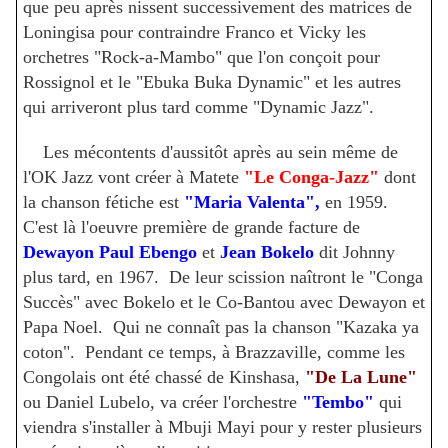
que peu après nissent successivement des matrices de
Loningisa pour contraindre Franco et Vicky les
orchetres "Rock-a-Mambo" que l'on conçoit pour
Rossignol et le "Ebuka Buka Dynamic" et les autres
qui arriveront plus tard comme "Dynamic Jazz".
Les mécontents d'aussitôt après au sein même de
l'OK Jazz vont créer à Matete
"Le Conga-Jazz"
dont
la chanson fétiche est
"Maria Valenta",
en 1959.
C'est là l'oeuvre première de grande facture de
Dewayon Paul Ebengo
et
Jean Bokelo
dit Johnny
plus tard, en 1967. De leur scission naîtront le "Conga
Succès" avec Bokelo et le Co-Bantou avec Dewayon et
Papa Noel. Qui ne connaît pas la chanson "Kazaka ya
coton". Pendant ce temps, à Brazzaville, comme les
Congolais ont été chassé de Kinshasa,
"De La Lune"
ou Daniel Lubelo, va créer l'orchestre
"Tembo"
qui
viendra s'installer à Mbuji Mayi pour y rester plusieurs