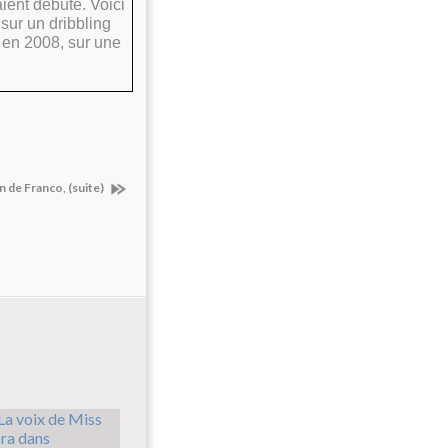
ient débuté. Voici
ur un dribbling
 en 2008, sur une
n de Franco, (suite)