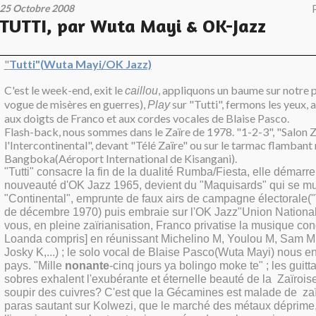
25 Octobre 2008
TUTTI, par Wuta Mayi & OK-Jazz
"
Tutti"(Wuta Mayi/OK Jazz)
C'est le week-end, exit le
, appliquons un baume sur notre 
caillou
vogue de misères en guerres),
sur "Tutti", fermons les yeux
Play
aux doigts de Franco et aux cordes vocales de Blaise Pasco.
Flash-back, nous sommes dans le Zaïre de 1978. "1-2-3", "Salon Z
l'Intercontinental", devant "Télé Zaïre" ou sur le tarmac flambant
Bangboka(Aéroport International de Kisangani).
"Tutti" consacre la fin de la dualité Rumba/Fiesta, elle déma
nouveauté d'OK Jazz 1965, devient du "Maquisards" qui se m
"Continental", emprunte de faux airs de campagne électorale("V
de décembre 1970) puis embraie sur l'OK Jazz"Union National
vous, en pleine zaïrianisation, Franco privatise la musique co
Loanda compris] en réunissant Michelino M, Youlou M, Sam 
Josky K,...) ; le solo vocal de Blaise Pasco(Wuta Mayi) nous ent
pays. "Mille
nonante
-cinq jours ya bolingo moke te" ; les guitt
sobres exhalent l'exubérante et éternelle beauté de la Zaïrois
soupir des cuivres? C'est que la Gécamines est malade de zaïr
paras sautant sur Kolwezi, que le marché des métaux déprime,