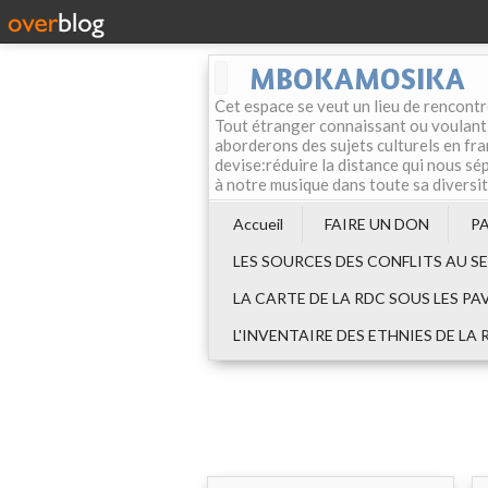
MBOKAMOSIKA
Cet espace se veut un lieu de rencontr
Tout étranger connaissant ou voulant f
aborderons des sujets culturels en fran
devise:réduire la distance qui nous sép
à notre musique dans toute sa diversi
Accueil
FAIRE UN DON
P
LES SOURCES DES CONFLITS AU S
LA CARTE DE LA RDC SOUS LES PA
L'INVENTAIRE DES ETHNIES DE LA 