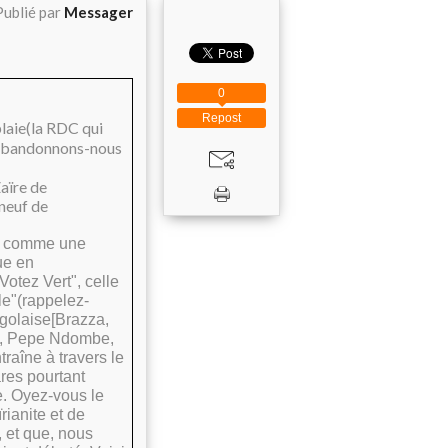
Publié par
Messager
0
Repost
plaie(la RDC qui
, abandonnons-nous
aïre de
 neuf de
rre comme une
ue en
otez Vert", celle
e"(rappelez-
ngolaise[Brazza,
M, Pepe Ndombe,
raîne à travers le
ares pourtant
e. Oyez-vous le
ianite et de
 et que, nous