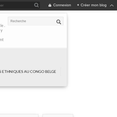
Connexion
+
Créer mon blog
e .
 y
ant
 ETHNIQUES AU CONGO BELGE