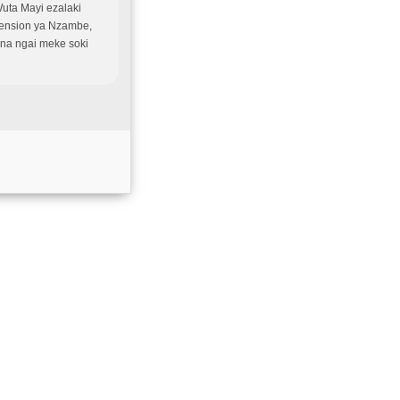
uta Mayi ezalaki
pension ya Nzambe,
na ngai meke soki