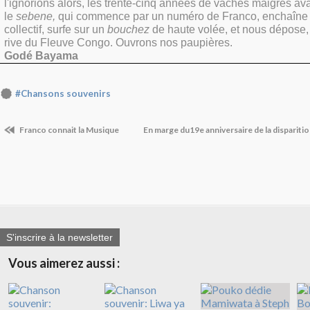
l'ignorions alors, les trente-cinq années de vaches maigres ava
le
sebene,
qui commence par un numéro de Franco, enchaîne s
collectif, surfe sur un
bouchez
de haute volée, et nous dépose,
rive du Fleuve Congo. Ouvrons nos paupières.
Godé Bayama
#Chansons souvenirs
Franco connait la Musique
En marge du19e anniversaire de la disparitio
S'inscrire à la newsletter
Vous aimerez aussi :