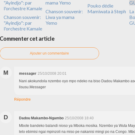
Pouko dédie
Chanson souvenir:
Mamiwata à Steph
La
Chanson souvenir:
Liwa ya mama
Bo
"Ayindjo": par
Yemo
G
l'orchestre Kamale
Commenter cet article
Ajouter un commentaire
M
messager
25/10/2008 20:01
Nani akokundola nzembo oyo mpo ndeko na biso Dadou Makambo as
lisusu.Messager
Répondre
D
Dadou Makambo-Ngambo
25/10/2008 18:40
Mbote bandeko balandi nioso ya Mboka mosika. Nzembo ya Wuta Mayi
lelo ebimisi ngai mpinzoli na miso pe nakanisi mingi po na Congo. M