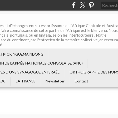
es et d'échanges entre ressortissants de l'Afrique Centrale et Austral
aire connaissance de cette partie de l'Afrique est le bienvenu. Nous
çais, portugais, ou en lingala, selon les interlocuteurs . Notre
are du continent, par l'entretien de la mémoire collective, en recour
té
ATRICK NGUEMA NDONG
EIN DE L‘ARMÉE NATIONALE CONGOLAISE (ANC)
VÉS D'UNE SYNAGOGUE EN ISRAËL
ORTHOGRAPHIE DES NOMS
RDC
LA TRANSE
Newsletter
Contact