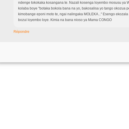
ndenge tokokaka kosangana te. Nazali kosenga loyembo mosusu ya W
kolaba boye "botaka bokola bana na yo, bakosalisa yo tango okozua 
kimobange eponi moto te, ngai nalingaka MOLEKA..." Esengo ekozala 
bozui loyembo loye. Kimia na bana nioso ya Mama CONGO
Répondre