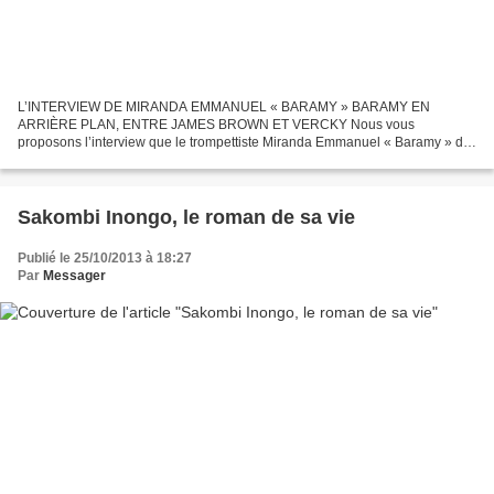
L’INTERVIEW DE MIRANDA EMMANUEL « BARAMY » BARAMY EN
ARRIÈRE PLAN, ENTRE JAMES BROWN ET VERCKY Nous vous
proposons l’interview que le trompettiste Miranda Emmanuel « Baramy » de
l'OK-Jazz vient d’accorder à Joao Kina Papa Kinalo, notre correspondant
en...
Sakombi Inongo, le roman de sa vie
Publié le 25/10/2013 à 18:27
Par
Messager