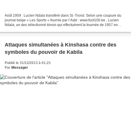
Août 1959 : Lucien Ndala transféré dans St.-Trond. Selon une coupure du
journal belge « Les Sports » fournie par l’Asbl : www.foot100.be , Lucien
Ndala, un des sélectionné kinois qui effectuèrent la tournée de 1957 en
Belgique, fut transféré dans l’équipe...
Attaques simultanées à Kinshasa contre des
symboles du pouvoir de Kabila
Publié le 31/12/2013 à 01:21
Par
Messager