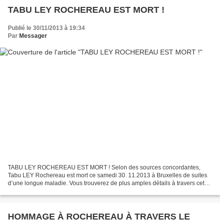
TABU LEY ROCHEREAU EST MORT !
Publié le 30/11/2013 à 19:34
Par
Messager
TABU LEY ROCHEREAU EST MORT ! Selon des sources concordantes,
Tabu LEY Rochereau est mort ce samedi 30. 11.2013 à Bruxelles de suites
d’une longue maladie. Vous trouverez de plus amples détails à travers cet
article de Radio Okapi : . http://radiookapi.net/actualite/2013/11/30/pascal-
tabuley-dit-rochereau-nest-plus/...
HOMMAGE À ROCHEREAU À TRAVERS LE