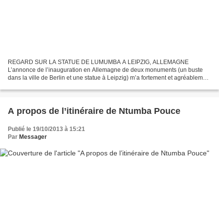
REGARD SUR LA STATUE DE LUMUMBA A LEIPZIG, ALLEMAGNE
L’annonce de l’inauguration en Allemagne de deux monuments (un buste
dans la ville de Berlin et une statue à Leipzig) m’a fortement et agréablement
surpris. Voilà qu’en Allemagne, très loin du Congo,...
A propos de l’itinéraire de Ntumba Pouce
Publié le 19/10/2013 à 15:21
Par
Messager