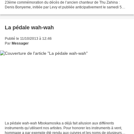
23ème commémoration du décès de l’ancien chanteur de Thu Zahina :
Denis Bonyeme, initiée par Levy et publiée anticipativement le samedi 5
octobre sur mbokamosika a provoquées des réactions...
La pédale wah-wah
Publié le 11/10/2013 à 12:46
Par
Messager
La pédale wah-wah Mbokamosika a déjà fait allusion aux différents
instruments qu’utilisent nos artistes. Pour honorer les instruments à vent,
hommage a par exemple été rendu aux cuivres et les noms de plusieurs