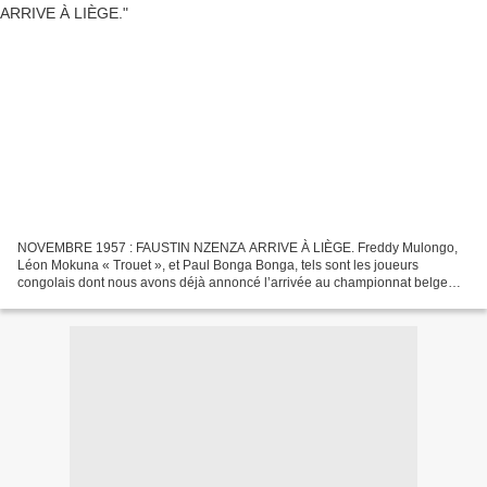
NOVEMBRE 1957 : FAUSTIN NZENZA ARRIVE À LIÈGE. Freddy Mulongo,
Léon Mokuna « Trouet », et Paul Bonga Bonga, tels sont les joueurs
congolais dont nous avons déjà annoncé l’arrivée au championnat belge
entre 1957 et 1959, en fonction des articles d’archives...