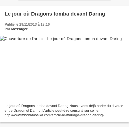
Le jour où Dragons tomba devant Daring
Publié le 29/11/2013 à 18:16
Par
Messager
Le jour où Dragons tomba devant Daring Nous avons déjà parler du divorce
entre Dragon et Daring. L’article peut-être consulté sur ce lien :
http://www.mbokamosika.com/article-le-mariage-dragon-daring-
58264209.html . Mais l’interview du roi du football...