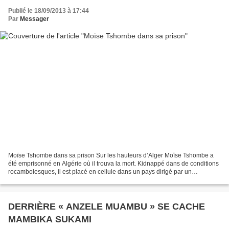
Publié le 18/09/2013 à 17:44
Par
Messager
Moïse Tshombe dans sa prison Sur les hauteurs d’Alger Moïse Tshombe a
été emprisonné en Algérie où il trouva la mort. Kidnappé dans de conditions
rocambolesques, il est placé en cellule dans un pays dirigé par un
sympathisant de Lumumba. Les images de...
DERRIÈRE « ANZELE MUAMBU » SE CACHE
MAMBIKA SUKAMI