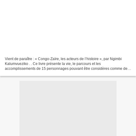
Vient de paraître : « Congo-Zaïre, les acteurs de l’histoire », par Ngimbi
Kalumvueziko . . Ce livre présente la vie, le parcours et les
accomplissements de 15 personnages pouvant être considères comme des
acteurs-clé de l’histoire du Congo (RDC) depuis...