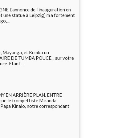
L’annonce de l’inauguration en
t une statue à Leipzig) m’a fortement
o,...
e, Mayanga, et Kembo un
INÉRAIRE DE TUMBA POUCE. , sur votre
ce. Etant...
Y EN ARRIÈRE PLAN, ENTRE
e le trompettiste Miranda
 Papa Kinalo, notre correspondant