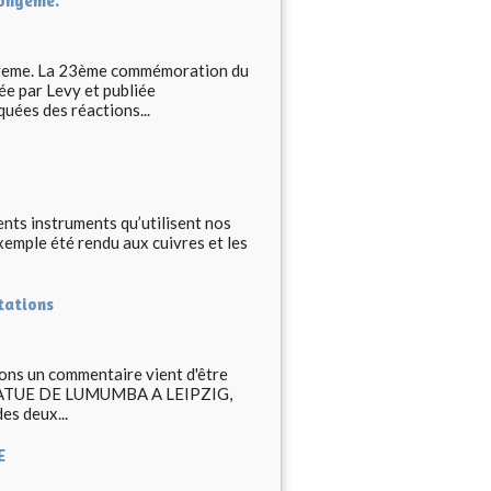
Bonyeme.
onyeme. La 23ème commémoration du
ée par Levy et publiée
uées des réactions...
nts instruments qu’utilisent nos
xemple été rendu aux cuivres et les
tations
ions un commentaire vient d'être
 STATUE DE LUMUMBA A LEIPZIG,
es deux...
E