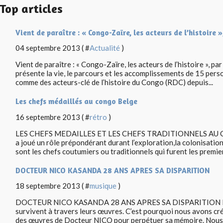
Top articles
Vient de paraître : « Congo-Zaïre, les acteurs de l’histoire »
04 septembre 2013 ( #
Actualité
)
Vient de paraître : « Congo-Zaïre, les acteurs de l’histoire », pa
présente la vie, le parcours et les accomplissements de 15 per
comme des acteurs-clé de l’histoire du Congo (RDC) depuis...
Les chefs médaillés au congo Belge
16 septembre 2013 ( #
rétro
)
LES CHEFS MEDAILLES ET LES CHEFS TRADITIONNELS AU C
a joué un rôle prépondérant durant l’exploration,la colonisatio
sont les chefs coutumiers ou traditionnels qui furent les premiers
DOCTEUR NICO KASANDA 28 ANS APRES SA DISPARITION
18 septembre 2013 ( #
musique
)
DOCTEUR NICO KASANDA 28 ANS APRES SA DISPARITION Les a
survivent à travers leurs œuvres. C’est pourquoi nous avons cré
des œuvres de Docteur NICO pour perpétuer sa mémoire. Nous 