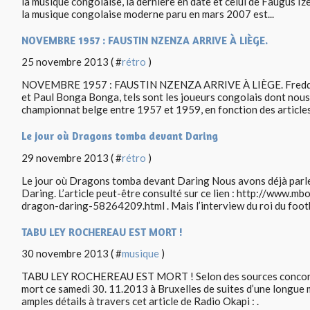
la musique congolaise, la dernière en date et celui de Faugus Iz
la musique congolaise moderne paru en mars 2007 est...
NOVEMBRE 1957 : FAUSTIN NZENZA ARRIVE À LIÈGE.
25 novembre 2013 ( #
rétro
)
NOVEMBRE 1957 : FAUSTIN NZENZA ARRIVE À LIÈGE. Freddy 
et Paul Bonga Bonga, tels sont les joueurs congolais dont nous
championnat belge entre 1957 et 1959, en fonction des articles 
Le jour où Dragons tomba devant Daring
29 novembre 2013 ( #
rétro
)
Le jour où Dragons tomba devant Daring Nous avons déjà parle
Daring. L’article peut-être consulté sur ce lien : http://www.m
dragon-daring-58264209.html . Mais l’interview du roi du footba
TABU LEY ROCHEREAU EST MORT !
30 novembre 2013 ( #
musique
)
TABU LEY ROCHEREAU EST MORT ! Selon des sources concord
mort ce samedi 30. 11.2013 à Bruxelles de suites d’une longue 
amples détails à travers cet article de Radio Okapi : .