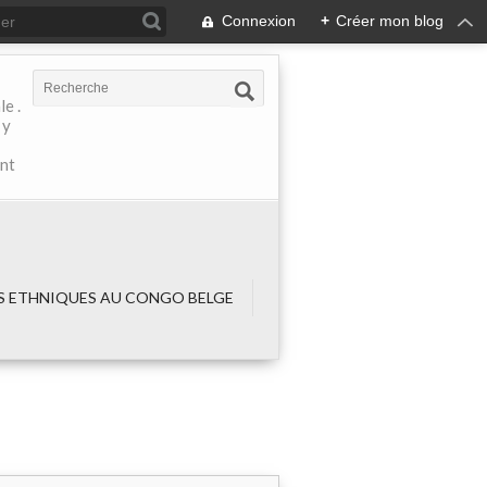
Connexion
+
Créer mon blog
e .
 y
ant
 ETHNIQUES AU CONGO BELGE