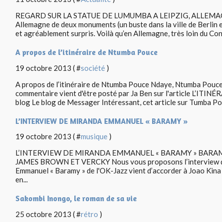
REGARD SUR LA STATUE DE LUMUMBA A LEIPZIG, ALLEMAGNE 
Allemagne de deux monuments (un buste dans la ville de Berlin e
et agréablement surpris. Voilà qu’en Allemagne, très loin du Cong
A propos de l’itinéraire de Ntumba Pouce
19 octobre 2013 ( #
société
)
A propos de l’itinéraire de Ntumba Pouce Ndaye, Ntumba Pouc
commentaire vient d'être posté par Ja Ben sur l'article L’IT
blog Le blog de Messager Intéressant, cet article sur Tumba Pou
L’INTERVIEW DE MIRANDA EMMANUEL « BARAMY »
19 octobre 2013 ( #
musique
)
L’INTERVIEW DE MIRANDA EMMANUEL « BARAMY » BARAM
JAMES BROWN ET VERCKY Nous vous proposons l’interview qu
Emmanuel « Baramy » de l'OK-Jazz vient d’accorder à Joao Kina
en...
Sakombi Inongo, le roman de sa vie
25 octobre 2013 ( #
rétro
)