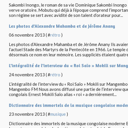
Sakombi Inongo, le roman de sa vie Dominique Sakombi Inongo a
verve oratoire. Mobutu qui déjà à l’époque comprend l’importan
son régime se sert avec avidité de son talent d’orateur pour...
Les photos d’Alexandre Mahamba et de Jérôme Anany
06 novembre 2013 ( #
rétro
)
Les photos d’Alexandre Mahamba et de Jérôme Anany Ils avaien
l’actuel Stade des Martyrs de la Pentecôte en 1966. Le temple 
désormais ce nom en leur mémoire. Les suppliciés étaient quatre
L’intégralité de l’interview du « Roi Saïo » Mokili sur Ma
24 novembre 2013 ( #
rétro
)
L’intégralité de l’interview du « Roi Saïo » Mokili sur Mangembo
Mangembo FM Nous avons diffusé une partie de l’interview que l
congolais Ernest Mokili Saïo alias « roi » a dernièrement...
Dictionnaire des immortels de la musique congolaise mode
23 novembre 2013 ( #
musique
)
Dictionnaire des immortels de la musique congolaise moderne Be