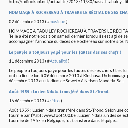
http://radiookapi.net/actualite/2013/11/30/pascal-tabuley-dit
HOMMAGE À ROCHEREAU À TRAVERS LE RÉCITAL DE SES CH
02 décembre 2013 ( #
musique
)
HOMMAGE À TABU LEY ROCHEREAU À TRAVERS LE RÉCITAL 
Telle a été notre position samedi dernier lorsqu’il s’est agi de s
accompagner l’annonce du décès de Rochereau sur notre site. N
Le peuple a toujours payé pour les fautes des ses chefs !
11 décembre 2013 ( #
Actualité
)
Le peuple a toujours payé pour les fautes des ses chefs ! Les fu
ont eu lieu le lundi 09 décembre 2013 à Kinshasa. Un hommage p
décembre 2013 au stadium de Soweto à Nelson Mandela. Sa...
Août 1959 : Lucien Ndala transféré dans St.-Trond.
16 décembre 2013 ( #
rétro
)
Août 1959 : Lucien Ndala transféré dans St.-Trond. Selon une co
fournie par l’Asbl : www.foot100.be , Lucien Ndala, un des sélec
tournée de 1957 en Belgique, fut transféré dans l’équipe...