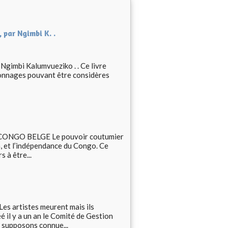
, par Ngimbi K. .
r Ngimbi Kalumvueziko . . Ce livre
sonnages pouvant être considères
ONGO BELGE Le pouvoir coutumier
n, et l’indépendance du Congo. Ce
 à être...
rtistes meurent mais ils
é il y a un an le Comité de Gestion
supposons connue...