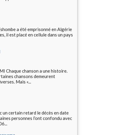
Tshombe a été emprisonné en Algérie
, il est placé en cellule dans un pays
I
haque chanson a une histoire.
certaines chansons demeurent
verses. Mais «...
 certain retard le décès en date
rtaines personnes l’ont confondu avec
6...