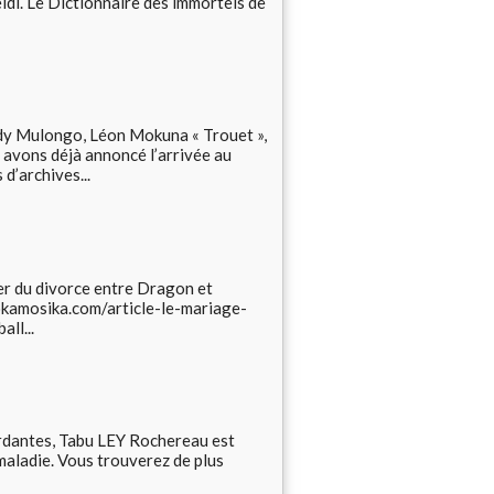
eidi. Le Dictionnaire des immortels de
Mulongo, Léon Mokuna « Trouet »,
 avons déjà annoncé l’arrivée au
d’archives...
r du divorce entre Dragon et
bokamosika.com/article-le-mariage-
ll...
antes, Tabu LEY Rochereau est
maladie. Vous trouverez de plus