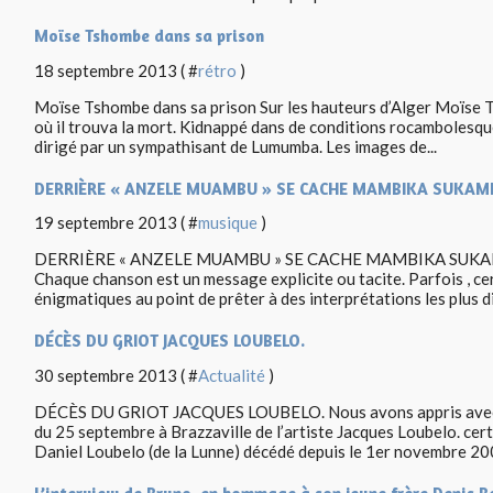
Moïse Tshombe dans sa prison
18 septembre 2013 ( #
rétro
)
Moïse Tshombe dans sa prison Sur les hauteurs d’Alger Moïse 
où il trouva la mort. Kidnappé dans de conditions rocambolesques
dirigé par un sympathisant de Lumumba. Les images de...
DERRIÈRE « ANZELE MUAMBU » SE CACHE MAMBIKA SUKAM
19 septembre 2013 ( #
musique
)
DERRIÈRE « ANZELE MUAMBU » SE CACHE MAMBIKA SUKAMI C
Chaque chanson est un message explicite ou tacite. Parfois , 
énigmatiques au point de prêter à des interprétations les plus di
DÉCÈS DU GRIOT JACQUES LOUBELO.
30 septembre 2013 ( #
Actualité
)
DÉCÈS DU GRIOT JACQUES LOUBELO. Nous avons appris avec un
du 25 septembre à Brazzaville de l’artiste Jacques Loubelo. ce
Daniel Loubelo (de la Lunne) décédé depuis le 1er novembre 200