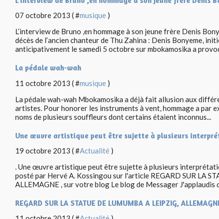
L’interview de Bruno ,en hommage à son jeune frère Denis 
07 octobre 2013 ( #
musique
)
L’interview de Bruno ,en hommage à son jeune frère Denis B
décès de l’ancien chanteur de Thu Zahina : Denis Bonyeme, initi
anticipativement le samedi 5 octobre sur mbokamosika a provoq
La pédale wah-wah
11 octobre 2013 ( #
musique
)
La pédale wah-wah Mbokamosika a déjà fait allusion aux différe
artistes. Pour honorer les instruments à vent, hommage a par e
noms de plusieurs souffleurs dont certains étaient inconnus...
Une œuvre artistique peut être sujette à plusieurs interpré
19 octobre 2013 ( #
Actualité
)
. Une œuvre artistique peut être sujette à plusieurs interprétat
posté par Hervé A. Kossingou sur l'article REGARD SUR LA
ALLEMAGNE , sur votre blog Le blog de Messager J'applaudis d
REGARD SUR LA STATUE DE LUMUMBA A LEIPZIG, ALLEMAGN
11 octobre 2013 ( #
Actualité
)