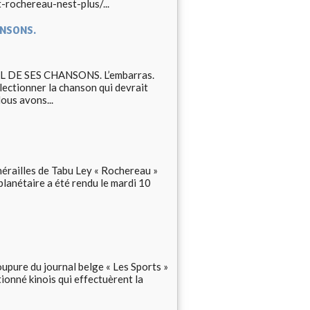
-rochereau-nest-plus/...
ANSONS.
DE SES CHANSONS. L’embarras.
électionner la chanson qui devrait
ous avons...
nérailles de Tabu Ley « Rochereau »
lanétaire a été rendu le mardi 10
upure du journal belge « Les Sports »
tionné kinois qui effectuèrent la