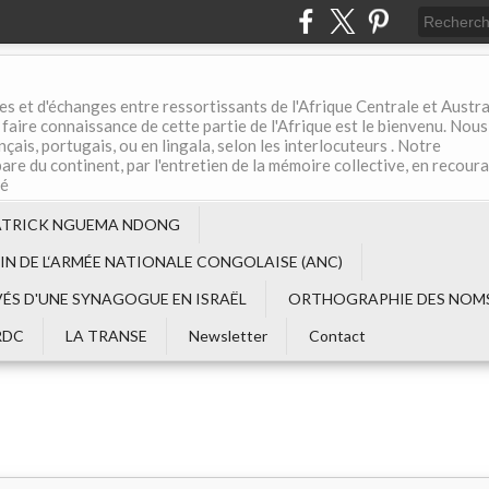
es et d'échanges entre ressortissants de l'Afrique Centrale et Austral
aire connaissance de cette partie de l'Afrique est le bienvenu. Nous
çais, portugais, ou en lingala, selon les interlocuteurs . Notre
are du continent, par l'entretien de la mémoire collective, en recour
té
ATRICK NGUEMA NDONG
EIN DE L‘ARMÉE NATIONALE CONGOLAISE (ANC)
VÉS D'UNE SYNAGOGUE EN ISRAËL
ORTHOGRAPHIE DES NOMS
RDC
LA TRANSE
Newsletter
Contact