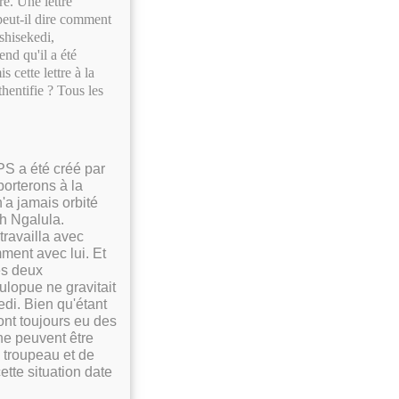
e. Une lettre
peut-il dire comment
Tshisekedi,
nd qu'il a été
 cette lettre à la
hentifie ? Tous les
PS a été créé par
porterons à la
'a jamais orbité
h Ngalula.
travailla avec
ment avec lui. Et
es deux
Mulopue ne gravitait
edi. Bien qu'étant
nt toujours eu des
 ne peuvent être
e troupeau et de
ette situation date