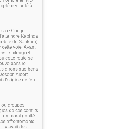
and nombre en RD
omplémentarité à
ans ce Congo
d'atteindre Kabinda
obile du Sankuru)
 cette voie. Avant
ers Tshilengi et
ù cette route se
rouve dans le
ous dirons que bena
 Joseph Albert
 d'origine de feu
ns ou groupes
gies de ces conflits
ir un moral gonflé
ces affrontements
Il y avait des