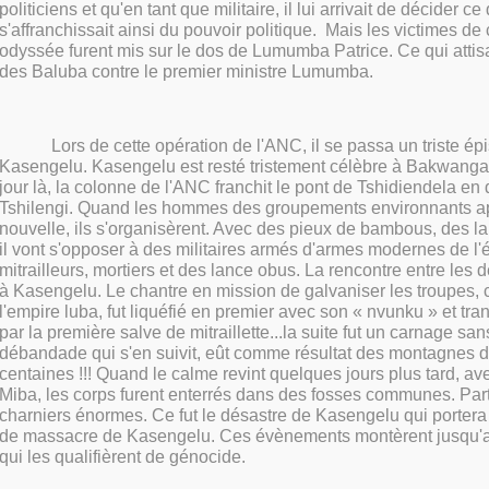
politiciens et qu'en tant que militaire, il lui arrivait de décider ce qu
s'affranchissait ainsi du pouvoir politique.
Mais les victimes de
odyssée furent mis sur le dos de Lumumba Patrice. Ce qui attis
des Baluba contre le premier ministre Lumumba.
Lors de cette opération de l'ANC, il se passa un triste ép
Kasengelu. Kasengelu est resté tristement célèbre à Bakwanga. 
jour là, la colonne de l'ANC franchit le pont de Tshidiendela en 
Tshilengi. Quand les hommes des groupements environnants ap
nouvelle, ils s'organisèrent. Avec des pieux de bambous, des l
il vont s'opposer à des militaires armés d'armes modernes de l'
mitrailleurs, mortiers et des lance obus. La rencontre entre les d
à Kasengelu. Le chantre en mission de galvaniser les troupes
l'empire luba, fut liquéfié en premier avec son « nvunku » et tr
par la première salve de mitraillette...la suite fut un carnage san
débandade qui s'en suivit, eût comme résultat des montagnes 
centaines !!! Quand le calme revint quelques jours plus tard, av
Miba, les corps furent enterrés dans des fosses communes. Parto
charniers énormes. Ce fut le désastre de Kasengelu qui portera
de massacre de Kasengelu. Ces évènements montèrent jusqu'
qui les qualifièrent de génocide.