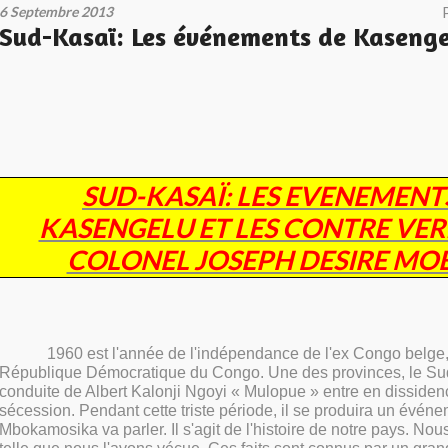
6 Septembre 2013
Sud-Kasaï: Les événements de Kasengel
SUD-KASAÏ: LES EVENEMENT
KASENGELU ET LES CONTRE VER
COLONEL JOSEPH DESIRE MO
1960 est l'année de l'indépendance de l'ex Congo belge, 
République Démocratique du Congo. Une des provinces, le Sud
conduite de Albert Kalonji Ngoyi « Mulopue » entre en dissidence
sécession. Pendant cette triste période, il se produira un évén
Mbokamosika va parler. Il s'agit de l'histoire de notre pays. Nou