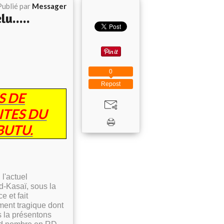
Publié par
Messager
u.....
0
Repost
S DE
ITES DU
BUTU.
l'actuel
-Kasaï, sous la
 et fait
ement tragique dont
s la présentons