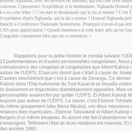
Honoré Ngbanda, avec les services de Mobutu, qui ont créé cette histoir
concerne 2 personnes: l'expéditeur et le destinataire. Ngbanda Honoré 
il a eu cette lettre ? C'est moi le destinataire qui la lui ai remise ? C'est 
l'expéditeur d'près Ngbanda, qui la lui a remise ? Honoré Ngbanda préte
blanchi à Conférence Nationale Souveraine. Pourquoi n'avait-il pas remis
CNS pour appréciation ? Quand montrera-t-il cette lettre afin qu'on l'aut
Congolais connaissent bien qui est ce monsieur. »
Rappelons pour la petite histoire le constat suivant: l'UD
13 parlementaires et d'autres personnalités congolaises. Nous 
connaissance des congolais et congolaises que Albert Kalonji n
autour de l'UDPS. D'aucuns diront que c'était à cause de Josep
D'autres renchériront que c'est à cause de Dinanga. Ce dernier 
Kalonji dans l'Etat Autonome du Sud-Kasaï et se brouilla violem
ils évoluèrent en trajectoires diamétralement opposées. Mais c
personnalités avaient fini par quitter l'UDPS. Et Albert Kalonji 
toujours pas autour de l'UDPS. La raison, c'est Etienne Tshisek
du même groupement luba (bena Mpuka), ces deux messieurs o
relations bien inamicales...Etienne Tshisekedi et Albert Kalonji
bergers d'un même troupeau. Ils auront vite fait d'abandonner l
s'empoigner. Tellement l'état de leurs relations est mauvais. Et c
des années 1960.