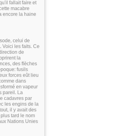
'il fallait faire et
 cette macabre
a encore la haine
isode, celui de
Voici les faits. Ce
direction de
prirent la
ances, des flèches
époque: fusils
eux forces eût lieu
, comme dans
ansformé en vapeur
s pareil. La
de cadavres par
ec les engins de la
ut, il y avait des
 plus tard le nom
aux Nations Unies