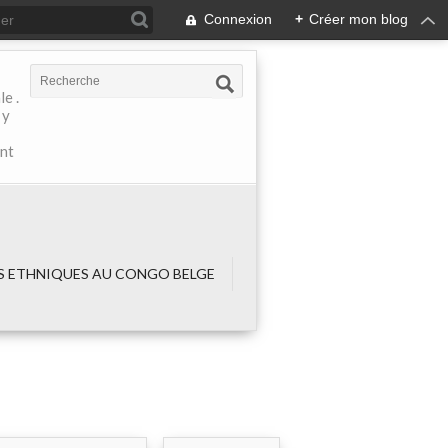
Connexion
+
Créer mon blog
e .
 y
ant
 ETHNIQUES AU CONGO BELGE