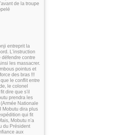
'avant de la troupe
ppelé
ji entreprit la
rd. L'instruction
se défendre contre
insi les massacrer.
ambous pointus et
orce des bras !!!
ue le conflit entre
e, le colonel
t dire que s'il
butu prendra les
C (Armée Nationale
l Mobutu dira plus
xpédition qui fit
Mais, Mobutu n'a
u du Président
nfiance aux