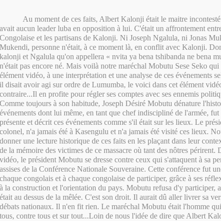
Au moment de ces faits, Albert Kalonji était le maitre incontesté
avait aucun leader luba en opposition à lui. C'était un affrontement ent
Congolaise et les partisans de Kalonji. Ni Joseph Ngalula, ni Jonas M
Mukendi, personne n'était, à ce moment là, en conflit avec Kalonji. Donc
kalonji et Ngalula qu'on appellera « nvita ya bena tshibanda ne bena
n'était pas encore né. Mais voilà notre maréchal Mobutu Sese Seko qui 
élément vidéo, à une interprétation et une analyse de ces événements se
il disait avoir agi sur ordre de Lumumba, le voici dans cet élément vidé
contraire...Il en profite pour régler ses comptes avec ses ennemis politi
Comme toujours à son habitude, Joseph Désiré Mobutu dénature l'histoir
événements dont lui même, en tant que chef indiscipliné de l'armée, fut l'
présente et décrit ces événements comme s'il était sur les lieux. Le pré
colonel, n'a jamais été à Kasengulu et n'a jamais été visité ces lieux. 
donner une lecture historique de ces faits en les plaçant dans leur contex
de la mémoire des victimes de ce massacre où tant des nôtres périrent. 
vidéo, le président Mobutu se dresse contre ceux qui s'attaquent à sa p
assises de la Conférence Nationale Souveraine. Cette conférence fut u
chaque congolais et à chaque congolaise de participer, grâce à ses réfle
à la construction et l'orientation du pays. Mobutu refusa d'y participer, a
était au dessus de la mêlée. C'est son droit. Il aurait dû aller livrer sa ver
débats nationaux. Il n'en fit rien. Le maréchal Mobutu était l'homme qui
tous, contre tous et sur tout...Loin de nous l'idée de dire que Albert Kalo