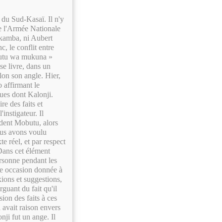
 du Sud-Kasaï. Il n'y
re l'Armée Nationale
ukamba, ni Aubert
, le conflit entre
 mutu wa mukuna »
se livre, dans un
lon son angle. Hier,
o affirmant le
ques dont Kalonji.
e des faits et
instigateur. Il
sident Mobutu, alors
Nous avons voulu
te réel, et par respect
Dans cet élément
ersonne pendant les
ne occasion donnée à
xions et suggestions,
rguant du fait qu'il
sion des faits à ces
 avait raison envers
nji fut un ange. Il