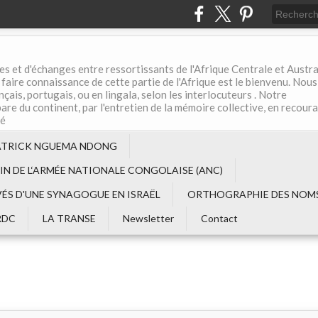
es et d'échanges entre ressortissants de l'Afrique Centrale et Austral
aire connaissance de cette partie de l'Afrique est le bienvenu. Nous
çais, portugais, ou en lingala, selon les interlocuteurs . Notre
are du continent, par l'entretien de la mémoire collective, en recour
té
ATRICK NGUEMA NDONG
EIN DE L‘ARMÉE NATIONALE CONGOLAISE (ANC)
VÉS D'UNE SYNAGOGUE EN ISRAËL
ORTHOGRAPHIE DES NOMS
RDC
LA TRANSE
Newsletter
Contact