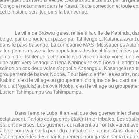
telle que nous l'avons vécue. Ces faits sont connus par un gr
Congo et notamment dans le Kasaï. Toute correction et toute c
cette histoire sera toujours la bienvenue.
La ville de Bakwanga est reliée à la ville de Kabinda, d
belge, par une route qui passe par Tshilenge et Katanda avant 
dans le pays basonge. La compagnie MAS (Messageries Autom
a longtemps desservi les populations des localités précitées par
d'atteindre Tshilenge, cette route se divise en deux voies: une v
une autre vers Nsangu à Bena Kabindi/Bakwa Bowa. L'endroit o
scinde en ces deux voies s'appelle Kasengelu. Kasengelu se t
groupement de bakwa Ndoba. Pour bien clarifier les esprits, n
Kabindi c'est le village ou groupement d'origine de feu cardinal
Malula (Ngalula) et bakwa Ndoba, c'est le village ou groupement
Lucien Tshimpumpu wa Tshimpumpu.
Dans l'empire Luba, il arrivait que des guerres inter cla
éclatassent. Parfois ces guerres étaient inter tribales. Les straté
étaient diverses. Les guerriers qui allaient au front devaient avo
à bloc pour vaincre la peur du combat et de la mort. Ainsi donc 
étaient précédés des chants guerriers pour galvaniser la troupe. 