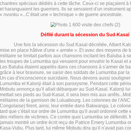
chantres spéciaux dédiés à cette tâche. Ceux-ci se plaçaient à l
et haranguaient les guerriers. Ils se servaient d'un instrument a
« nvunku »...C'était une « technique » de guerre ancestrale.
Défilé durant la sécession du Sud-Kasaï
Une fois la sécession du Sud Kasaï décrétée, Albert Kalon
mise en place hâtive d'une « armée ». Et avec des moyens de bo
militaire se limitait parfois aux chansons incitant les Baluba à 
les troupes de Lumumba qui venaient pour envahir le Kasaï et a
Les Baluba étaient appelés dans ces chansons à s'armer de b
grâce à leur bravoure, se saisir des soldats de Lumumba par la f
Un cas d'inconscience suicidaire. Nous devons aussi souligner q
Lumumba et Kalonji était à son paroxysme. Pendant cette périod
Mobutu annonça qu'il allait débarquer au Sud-Kasaï. Kalonji lui fi
mettait ses pieds au Sud-Kasaï, il sera bien mis aux arrêts...Mo
militaires de la garnison de Luluabourg. Les colonnes de l'AN
Congolaise) firent, ainsi, leur entrée dans Bakwanga. Le colone
tard que c'était sur ordre de Lumumba qu'il avait ordonné cette e
des milliers de victimes. Ce contre quoi Lumumba se défendit. 
jamais montré un ordre écrit reçu de Patrice Emery Lumumba o
Kasa-Vubu. Plus tard, lui même Mobutu dira qu'il n'avait pas co