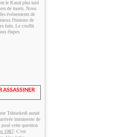
nt le Kasaï plus tard
iers de morts. Nous
 des évènements de
ieux l'histoire de
s faits. Le conflit
'aux étapes
R ASSASSINER
nne Tshisekedi aurait
 l'arrivée imminente de
posé cette question
 en 1987
. C'est