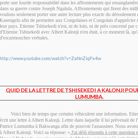
porte une lourde responsabilité dans les affrontements qui ensanglantère
dans sa guerre contre Joseph Ngalula. Affrontements qui firent des mill
voulons seulement porter une autre lecture plus exacte du déroulement
Kasengelu afin de permettre aux Congolaises et Congolais d'apprécier m
leur pays. Etienne Tshisekedi n'est, ni de loin, ni de près concerné par ce
d'Etienne Tshisekedi avec Albert Kalonji n'en était, à ce moment là, qu
d'escarmouches verbales.
http://www.youtube.com/watch?v=ZaNnZiqPx4w
QUID DE LA LETTRE DE TSHISEKEDI A KALONJI POU
LUMUMBA.
Voici bien de temps que certains véhiculent une information. Etie
écrit une lettre à Albert Kalonji. Lettre dans laquelle il lui prévenait de
Patrice Lumumba à Bakwanga afin de pouvoir l'assassiner. Nous avons 
à Albert Kalonji. Voici sa réponse: «
J'ai déjà répondu à cette question