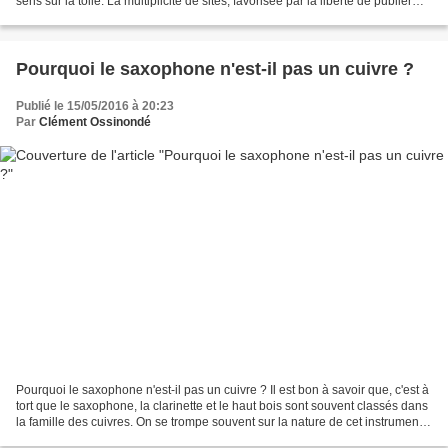
sens sur la toile. La multiplicité de sites, favorisée par la liberté de publier
une vidéo sur Youtube fait...
Pourquoi le saxophone n'est-il pas un cuivre ?
Publié le 15/05/2016 à 20:23
Par
Clément Ossinondé
Pourquoi le saxophone n'est-il pas un cuivre ? Il est bon à savoir que, c'est à
tort que le saxophone, la clarinette et le haut bois sont souvent classés dans
la famille des cuivres. On se trompe souvent sur la nature de cet instrument
très apprécié des...