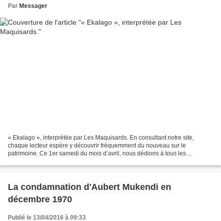
Par
Messager
« Ekalago », interprétée par Les Maquisards. En consultant notre site,
chaque lecteur espère y découvrir fréquemment du nouveau sur le
patrimoine. Ce 1er samedi du mois d’avril, nous dédions à tous les
mbokatiers une œuvre camerounaise intitulée : « Ekalago...
La condamnation d'Aubert Mukendi en
décembre 1970
Publié le 13/04/2016 à 09:33