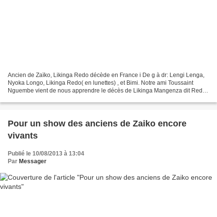
Ancien de Zaïko, Likinga Redo décède en France i De g à dr: Lengi Lenga,
Nyoka Longo, Likinga Redo( en lunettes) , et Bimi. Notre ami Toussaint
Nguembe vient de nous apprendre le décès de Likinga Mangenza dit Redo ,
ancien musiciens de Zaïko Reto, survenu...
Pour un show des anciens de Zaiko encore
vivants
Publié le 10/08/2013 à 13:04
Par
Messager