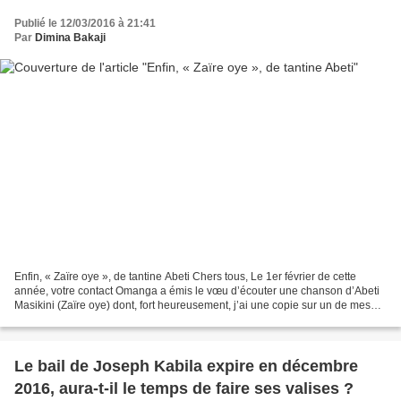
Publié le 12/03/2016 à 21:41
Par
Dimina Bakaji
Enfin, « Zaïre oye », de tantine Abeti Chers tous, Le 1er février de cette
année, votre contact Omanga a émis le vœu d’écouter une chanson d’Abeti
Masikini (Zaïre oye) dont, fort heureusement, j’ai une copie sur un de mes
albums (oui, je garde toujours...
Le bail de Joseph Kabila expire en décembre
2016, aura-t-il le temps de faire ses valises ?