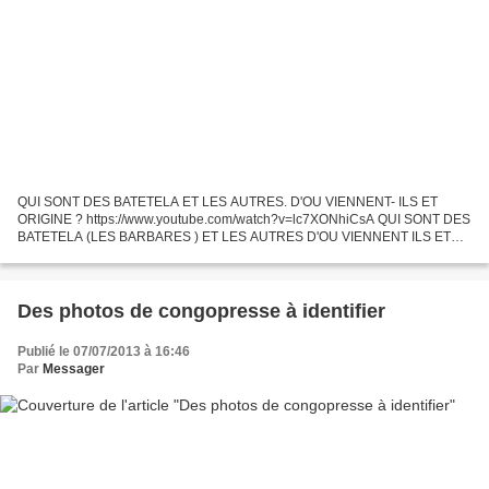
QUI SONT DES BATETELA ET LES AUTRES. D'OU VIENNENT- ILS ET
ORIGINE ? https://www.youtube.com/watch?v=lc7XONhiCsA QUI SONT DES
BATETELA (LES BARBARES ) ET LES AUTRES D'OU VIENNENT ILS ET
ORIGINE.... SUIVEZ CETTE VIDEO SUR BATETELA : QUI SONT DES
BATETELA...
Des photos de congopresse à identifier
Publié le 07/07/2013 à 16:46
Par
Messager