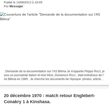
Publié le 14/08/2013 à 18:09
Par
Messager
. Demande de la documentation sur l’AS Bilima Je m'appelle Filippo Ricci, je
suis un journaliste italien et mon frère, Domenico Ricci , était entraîneur de l’
As BIlima en 1985 . Je cherche les documents de l'époque :photos, articles,
mémoires. Pourriez-vous...
20 décembre 1970 : match retour Englebert-
Conakry 1 à Kinshasa.