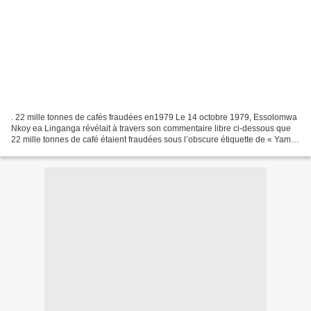
. 22 mille tonnes de cafés fraudées en1979 Le 14 octobre 1979, Essolomwa
Nkoy ea Linganga révélait à travers son commentaire libre ci-dessous que
22 mille tonnes de café étaient fraudées sous l’obscure étiquette de « Yam
786 » . Le 12 février 2013, nous...