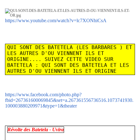
https://www.youtube.com/watch?v=lc7XONhiCsA
QUI SONT DES BATETELA (LES BARBARES ) ET
LES AUTRES D'OU VIENNENT ILS ET
ORIGINE.... SUIVEZ CETTE VIDEO SUR
BATETELA : QUI SONT DES BATETELA ET LES
AUTRES D'OU VIENNENT ILS ET ORIGINE
https://www.facebook.com/photo.php?
fbid=267361600069845&set=a.267361556736516.1073741930.
100003880209971&type=1&theater
Révolte des Batetela - Uvira