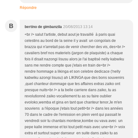
Répondre
B
bertino de gimbanzila
20/08/2013 13:14
<br /> salut l'artiste, debut aout je travaillé à paris quai
celestins au bord de la seine il y avait un congolais de
brazza qui n'arretait pas de venir chercher des vis, des<br />
cavaliers bref nos materiels (jargon de plaquiste) a chaque
fois il disait nazongi lisusu alors je l'ai baptisé nelly kabwiku
sans me rendre compte que j'etais en train de<br />
rendre hommage a likinga et son celebre dedicace ('nelly
kabwiku azongi lisusu) ah LIKINGA que des bons souvenirs
,quel chanteur dommage que tes affaires extras zaiko ont
presque nuits<br /> a ta belle carriere dans zaiko, tu as
revolutionné zaiko vocallement tu as su faire oublier
evoloko,wemba et gina en tant que chanteur tenor.Je m'en
souviens a l'époque j'etais tout petit<br /> dans les années
70 dans le cadre de l'emission en plein vent qui passait le
vendredi soir tu chantais montese,kombe ou vava avec un
pepe kalle immense et toi tout petit mais avec une<br /> voix
extra et surtout super danseur en suite dans zaiko tu as