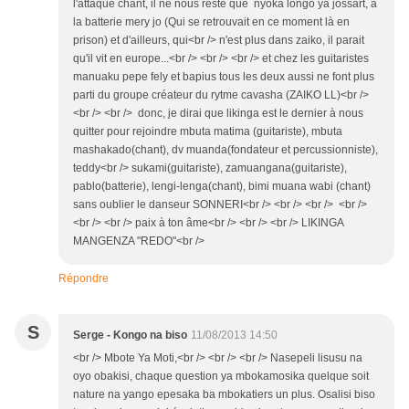
l'attaque chant, il ne nous reste que nyoka longo ya jossart, à
la batterie mery jo (Qui se retrouvait en ce moment là en
prison) et d'ailleurs, qui<br /> n'est plus dans zaiko, il parait
qu'il vit en europe...<br /> <br /> <br /> et chez les guitaristes
manuaku pepe fely et bapius tous les deux aussi ne font plus
parti du groupe créateur du rytme cavasha (ZAIKO LL)<br />
<br /> <br /> donc, je dirai que likinga est le dernier à nous
quitter pour rejoindre mbuta matima (guitariste), mbuta
mashakado(chant), dv muanda(fondateur et percussionniste),
teddy<br /> sukami(guitariste), zamuangana(guitariste),
pablo(batterie), lengi-lenga(chant), bimi muana wabi (chant)
sans oublier le danseur SONNERI<br /> <br /> <br /> <br />
<br /> <br /> paix à ton âme<br /> <br /> <br /> LIKINGA
MANGENZA "REDO"<br />
Répondre
S
Serge - Kongo na biso
11/08/2013 14:50
<br /> Mbote Ya Moti,<br /> <br /> <br /> Nasepeli lisusu na
oyo obakisi, chaque question ya mbokamosika quelque soit
nature na yango epesaka ba mbokatiers un plus. Osalisi biso