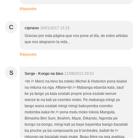
Répondre
C
cipriano
16/01/2017 15:15
Gracias por esta página que nos pone al día, de estos artistas
que nos alegraron la vida...
Répondre
S
Serge - Kongo na biso
21/08/2013 20:53
<br /> Merci na bino ba ndeko Michel & Historien pona lisalisi
na mituna na nga. Affaire<br /> Mabanga ebanda kala, sauf
ke ya tango ya kala ezalaki propre pona ezalaki wenze
wenze te na kati ya nzembo moko. Pe mabanga mingi ya
tango wana ezalaki mingi mingi bakoyemba nzembo
mobimba kaka<br /> pona mutu moko lokola Manguta,
Bimasha Bim Sum, Ibrahim, Maze, Dikando, Ngonda pe
bongo na bongo, mingi kati ya baye bayemba bango bazalaki
ba proche ya ba composants ya b’orchestre, bafuti<br />
mbongo pe bazalaki mais muke. Beau-frère na nga ayebisa