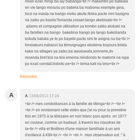
molili ezali mingi.ba lay babanga<br /> makambo po batikala
en vie tango mosusu po babela ba maboma exemple gina,
bozi na masta na bango moko akufa ifolea.pacte nini basigna
na zaiko po basila?bolanda jossart tango akebisaki<br />
adamo et compagnie utilisation ya kombo zaiko.alobaki na
ba familles na bango bakebisa bango po tango bakobanda
kokufa baluka ye te po bayebi pacte nini te asigna na ba<br />
fondateurs.nabanzi ba témoignages ekobima toujours.totala
kaka na sillages ya zaiko,ba awuluwala,sonnerie,dv
moanda.bref kisi na kisi.emema mindondo te makomi na ngai
po ezali constat.boboto pe<br /> kimia kati na biso<br />
Répondre
A
A
13/08/2013 17:24
<br /> mes condoléances à la famille de likinga<br /> <br />
<br /> en revisionant cette vidéo que j'ai vu pour la première
fois en 1975 à la télézaire en noir blanc puis après en 1977
en couleur, comme un badaud à travers les claustras de
la<br /> villa et fénêtres d'une maison familliale à un ami
d'enfance à KIN<br /> <br /> <br /> mon observation est :" à