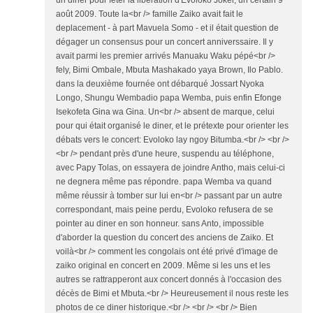
août 2009. Toute la<br /> famille Zaiko avait fait le
deplacement - à part Mavuela Somo - et il était question de
dégager un consensus pour un concert anniverssaire. Il y
avait parmi les premier arrivés Manuaku Waku pépé<br />
fely, Bimi Ombale, Mbuta Mashakado yaya Brown, Ilo Pablo.
dans la deuxième fournée ont débarqué Jossart Nyoka
Longo, Shungu Wembadio papa Wemba, puis enfin Efonge
Isekofeta Gina wa Gina. Un<br /> absent de marque, celui
pour qui était organisé le diner, et le prétexte pour orienter les
débats vers le concert: Evoloko lay ngoy Bitumba.<br /> <br />
<br /> pendant près d'une heure, suspendu au téléphone,
avec Papy Tolas, on essayera de joindre Antho, mais celui-ci
ne degnera même pas répondre. papa Wemba va quand
même réussir à tomber sur lui en<br /> passant par un autre
correspondant, mais peine perdu, Evoloko refusera de se
pointer au diner en son honneur. sans Anto, impossible
d'aborder la question du concert des anciens de Zaiko. Et
voilà<br /> comment les congolais ont été privé d'image de
zaiko original en concert en 2009. Même si les uns et les
autres se rattrapperont aux concert donnés à l'occasion des
décès de Bimi et Mbuta.<br /> Heureusement il nous reste les
photos de ce diner historique.<br /> <br /> <br /> Bien