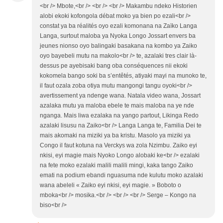
<br /> Mbote,<br /> <br /> <br /> Makambu ndeko Historien
alobi ekoki kofongola débat moko ya bien po ezali<br />
constat ya ba réalités oyo ezali komonana na Zaïko Langa
Langa, surtout maloba ya Nyoka Longo Jossart envers ba
jeunes nionso oyo balingaki basakana na kombo ya Zaiko
oyo bayebeli mutu na makolo<br /> te, azalaki tres clair là-
dessus pe ayebisaki bang oba conséquences nii ekoki
kokomela bango soki ba s’entêtés, atiyaki mayi na munoko te,
il faut ozala zoba otiya mutu mangongi tangu oyoki<br />
avertissement ya ndenge wana. Natala video wana, Jossart
azalaka mutu ya maloba ebele te mais maloba na ye nde
nganga. Mais liwa ezalaka na yango partout, Likinga Redo
azalaki lisusu na Zaiko<br /> Langa Langa te, Familia Dei te
mais akomaki na miziki ya ba kristu. Masolo ya miziki ya
Congo il faut kotuna na Verckys wa zola Nzimbu. Zaiko eyi
nkisi, eyi magie mais Nyoko Longo alobaki ke<br /> ezalaki
na fete moko ezalaki malili malili mingi, kaka tango Zaiko
emati na podium ebandi nguasuma nde kulutu moko azalaki
wana abeleli « Zaiko eyi nkisi, eyi magie. » Boboto o
mboka<br /> mosika.<br /> <br /> <br /> Serge – Kongo na
biso<br />