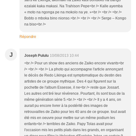
ezalaki kaka makasi. Na Trahison Pepe<br /> Kalle ayemba
« moto na ngonga pe na mokolo na ye. »<br /> <br /> <br />
Bobto o mboka bino nionso.<br /> <br /> <br /> Serge – Kongo
na biso<br />
Répondre
J
Joseph Pululu
10/08/2013 10:44
<br /> Pour un show des anciens de Zaiko encore vivants<br
/> <br /> <br /> La photo qui accompagne l'article annonçant
le décès de Redo Likinga est symptomatique du destin des
artistes de ce groupe mythique. Des 4 qui figurent sur la
pochette de l'album Essesse, il ne<br /> reste que Jossart.
Les autres ont tiré leur révérence. Pourtant, ils sont tous de la
même génération série 5.<br /> <br /> <br /> Il y a 4 ans, on
aurait pu encore livrer à la postérité des images de
retrouvailles de Zaiko pour les 40 ans de ce groupe. tout avait
été mis en oeuvre pour mettre sur un même podium les
enfants<br /> terribles de Zaiko. Papy Tolas avait pour
l'occasion mis les petits plats dans les grands, en organisant
un diner pour fêter la libération d'Evoloko Joker, un certain 9