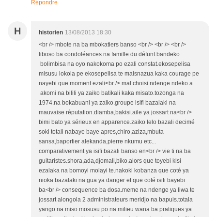
Répondre
H
historien
13/08/2013 18:30
<br /> mbote na ba mbokatiers banso <br /> <br /> <br />
liboso ba condoléances na famille du défunt.bandeko
bolimbisa na oyo nakokoma po ezali constat.ekosepelisa
misusu lokola pe ekosepelisa te maisnazua kaka courage pe
nayebi que moment ezali<br /> mal choisi.ndenge ndeko a
akomi na bilili ya zaiko batikali kaka misato.tozonga na
1974.na bokabuani ya zaiko.groupe isifi bazalaki na
mauvaise réputation.diamba,bakisi.aile ya jossart na<br />
bimi bato ya sérieux en apparence.zaiko lelo bazali decimé
soki totali nabaye baye apres,chiro,aziza,mbuta
sansa,baportier alekanda,pierre nkumu etc...
comparativement ya isifi bazali banso en<br /> vie ti na ba
guitaristes.shora,ada,djomali,biko.alors que toyebi kisi
ezalaka na bomoyi molayi te.nakoki kobanza que coté ya
nioka bazalaki na gua ya danger et que coté isifi bayebi
ba<br /> consequence ba dosa.meme na ndenge ya liwa te
jossart alongola 2 administrateurs meridjo na bapuis.totala
yango na miso mosusu po na milieu wana ba pratiques ya