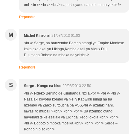
onl. <br /> <br /> <br /> napesi eyano na motuna na yo<br />
Répondre
M
Michel Kinzonzi
21/08/2013 01:03
<br /> Serge, na banzembo Bertino atangi ya Empire Montese
kaka ezalakai ya Likinga,Kombe ezali ya Vieux Dilu-
Dilumona.Boboto na mboka na yo!<br />
Répondre
S
Serge - Kongo na biso
20/08/2013 22:50
<br /> Ndeko Bertino de Gimbanda Nzila,<br /> <br /> <br />
Nazalaki koyoba kombo ya Nelly Kabwiku mingi na ba
nzembo ya Zaiko surtout na ba VSS,<br /> azalaki nani,
mwasi to mubali ?<br /> <br /> <br /> Ba nzembo otangi
nayebaki te ke ezalaki ya Likinga Redo lokola.<br /> <br />
<br /> Boboto o mboka mosika.<br /> <br /> <br /> Serge –
Kongo n biso<br />