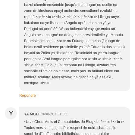
bazui chemin emsemble jusqu´a mahengue ou usoke na
zone de kinshasa epayi orchestre sensationel ezalaki ko
repeté.<br /> <br /> <br /> <br /> <br /> <br /> Likinga naye
kokutana na yé lisusu na Angola apré prison na yé ya
Portugal na anné 89. Wana bakendeki voyage moko na
Angola accompagné na delegation presidentielle ya Mobutu.
Babetaki concert na<br /> na Futungu de belas (futungo de
belas ezali residence presintielle ya Joé Eduardo dos santos)
bayaki na Zaïko ya dissidence. Tosololaki na yé en langue
portugaise. Vrai langue portugaise.<br /> <br /> <br /> <br />
<br /> <br /> Ce que j´ai reconnu na Likinga, azalaki trés
sociable et timide na classe, mais pas un brillant eleve em
matiere scolaire. Mais azalaki na destin na yé ezalaki.
musique. <br />
Répondre
Y
YA MOTI
10/08/2013 16:55
<br /> Chers Amis et Compatriotes du Blog,<br /> <br /> <br />
Toutes mes salutations, Par respect de notre charte, et le
souci de d'étoffer notre bibliothèque communautaire