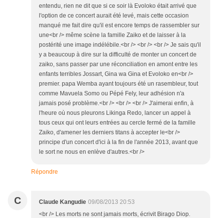
entendu, rien ne dit que si ce soir là Evoloko était arrivé que
l'option de ce concert aurait été levé, mais cette occasion
manqué me fait dire qu'il est encore temps de rassembler sur
une<br /> même scène la famille Zaiko et de laisser à la
postérité une image indélébile.<br /> <br /> <br /> Je sais qu'il
y a beaucoup à dire sur la difficulté de monter un concert de
zaiko, sans passer par une réconciliation en amont entre les
enfants terribles Jossart, Gina wa Gina et Evoloko en<br />
premier. papa Wemba ayant toujours été un rasembleur, tout
comme Mavuela Somo ou Pépé Fely, leur adhésion n'a
jamais posé problème.<br /> <br /> <br /> J'aimerai enfin, à
l'heure où nous pleurons Likinga Redo, lancer un appel à
tous ceux qui ont leurs entrées au cercle fermé de la famille
Zaiko, d'amener les derniers titans à accepter le<br />
principe d'un concert d'ici à la fin de l'année 2013, avant que
le sort ne nous en enlève d'autres.<br />
Répondre
C
Claude Kangudie
09/08/2013 20:53
<br /> Les morts ne sont jamais morts, écrivit Birago Diop.