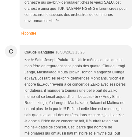
orchestre qui se<br /> déroulaient chez le vieux SALU, cet
orchestre ainsi que TUKINA BANA NGENGE furent crées pour
contrecarrer les succès des orchestres de communes
environnantes.<br />
Répondre
C
Claude Kangudie
10/08/2013 13:25
<br /> Salut Joseph Pululu...J'ai fait le même constat que toi
mon frère en regardant cette photo des quatre: Claude Lengi
Lenga, Mashakado Mbuta Brown, Tonton Mangenza Likinga
et Yaya Jossart. Tel le<br /> dernier des Mohicans, Nioch est
encore là...Pour revenir à ce concert de Zaïko avec ses pères
fondateurs, il manquera toujours une belle part de Zaïko
même s'il se tenait aujourd'hui....because<br /> Andy Bimi,
Redo Likinga, Ya Lengos, Mashakado, Sukami et Matima ne
seront plus de la partie !!! Enfin, si cette idée est retenue, je
sais que tu as aussi des entrées dans ce cercle, je disais<br
/> donc si l'idée de ce concert se fait, il faudrait retenir au
moins 4 dates de concert. Ceci parce que nombre de
mélomanes qui ont aussi bati l'histoire et le mythe du Tout