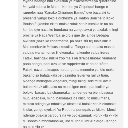
toyeba ndenge nini évolution ya b'orcherstres ya quartier<br
/> eyaki kobota le Malou. Kombo ya Chipriqué bango e
rappeler nga "Kanako Chipriqué Bango" oyo bazalaki ko
présenté yango lokola orchestre ya Tonton Bouché to Koko
Boutshié (kombo ekimi mais ezalaki<br /> mosika te na ba
kombo oyo naza ko bundana na yango awa) ye azalaki mingi
proche ya Papa Wemba, je crois que de là nde Debaba
awutaki (naza ko confirmer te, po naza sûr te) mais kukutu
Moti omeka<br /> lisusu kosalisa. Tango balobelaka masolo
ya batu wana nionso tii ekomaka na kombo ya ba frères
Fataki, balingaki miziki trop mais on dirait esimbaki vraiment
pona bango, nani aza ko se rappeler<br /> na ba frères
Fataki, naza na images na bango na mémoire ya foto moko
bakangisa balata kaki pe basimba levier ya rail ya train.
Ndenge molingami Angolais, mingi mingi soki mutu awuti
boloko<br /> atikalaka na mua signe moko particulier ya
boloko, basusu ba changeaka na ndenge ya bien, basusu
mutu ebebaka, mingi bakomaka ba kristu to musulmans,
misusu ndinga ya mboka ye akotelaki boloko<br /> ekomaka
kitoko, yango oyokaki Ya Redo na portugais ya kitoko. Merci
ndenge obakisi parcours na ye oyo ezangaki.<br /> <br /> <br
/> Boboto o mbokamosika, <br /> <br /> <br /> Serge - Kongo
na biso.<br />