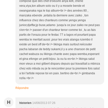
composé que des chef d'oeuvre ariya kefi, cherie
vera,viya,ton album solo ou il y a mosele bende et
owanganaka nga le top album<br /> des années 80 ,
manzaka ebende ,antalia ta derniere avec zaiko , ton
influence chez des chanteurs comme yenga yenga
junior,djeffar,jp buse,adamo jusqu'a ce jour zaiko ne peut pas
s'en<br /> passer d'un chanteur tenor comme toi , tu as fais
partis de l'onaza pour le festac 77 a lagos et pourtant papa
wemba le meritait aussi ,pour les vrais alanga nzembo il
existe un best off de<br /> likinga mais surtout reécouter
pacha labaran de teddy sukami,il y a une chanson de petit
cachet wabuza ou likinga chante avec papa wemba,esperant
et gina efonge un petit bijou .la ou tu es<br /> likinga salut
mon vieux a moi gilbert disparu depuis qui travaillait a mbinza
chez edo mbuta ou je te rencontrer pour la premiere fois salut
a toi l'artiste repose toi en paix. bertino de<br /> gimbanda
nzila.<br />
Répondre
H
historien
14/08/2013 07:26