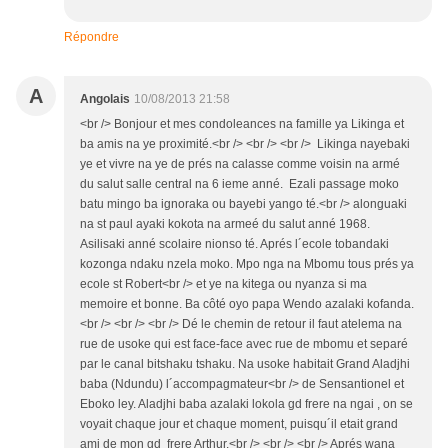
Répondre
A
Angolais
10/08/2013 21:58
<br /> Bonjour et mes condoleances na famille ya Likinga et
ba amis na ye proximité.<br /> <br /> <br /> Likinga nayebaki
ye et vivre na ye de prés na calasse comme voisin na armé
du salut salle central na 6 ieme anné. Ezali passage moko
batu mingo ba ignoraka ou bayebi yango té.<br /> alonguaki
na st paul ayaki kokota na armeé du salut anné 1968.
Asilisaki anné scolaire nionso té. Aprés l´ecole tobandaki
kozonga ndaku nzela moko. Mpo nga na Mbomu tous prés ya
ecole st Robert<br /> et ye na kitega ou nyanza si ma
memoire et bonne. Ba côté oyo papa Wendo azalaki kofanda.
<br /> <br /> <br /> Dé le chemin de retour il faut atelema na
rue de usoke qui est face-face avec rue de mbomu et separé
par le canal bitshaku tshaku. Na usoke habitait Grand Aladjhi
baba (Ndundu) l´accompagmateur<br /> de Sensantionel et
Eboko ley. Aladjhi baba azalaki lokola gd frere na ngai , on se
voyait chaque jour et chaque moment, puisqu´il etait grand
ami de mon gd frere Arthur.<br /> <br /> <br /> Aprés wana