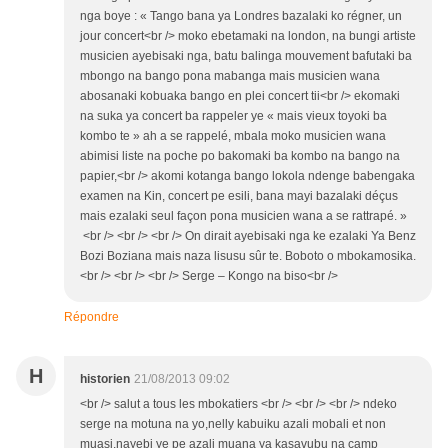
nga boye : « Tango bana ya Londres bazalaki ko régner, un
jour concert<br /> moko ebetamaki na london, na bungi artiste
musicien ayebisaki nga, batu balinga mouvement bafutaki ba
mbongo na bango pona mabanga mais musicien wana
abosanaki kobuaka bango en plei concert tii<br /> ekomaki
na suka ya concert ba rappeler ye « mais vieux toyoki ba
kombo te » ah a se rappelé, mbala moko musicien wana
abimisi liste na poche po bakomaki ba kombo na bango na
papier,<br /> akomi kotanga bango lokola ndenge babengaka
examen na Kin, concert pe esili, bana mayi bazalaki déçus
mais ezalaki seul façon pona musicien wana a se rattrapé. »
<br /> <br /> <br /> On dirait ayebisaki nga ke ezalaki Ya Benz
Bozi Boziana mais naza lisusu sûr te. Boboto o mbokamosika.
<br /> <br /> <br /> Serge – Kongo na biso<br />
Répondre
H
historien
21/08/2013 09:02
<br /> salut a tous les mbokatiers <br /> <br /> <br /> ndeko
serge na motuna na yo,nelly kabuiku azali mobali et non
muasi.nayebi ye pe azali muana ya kasavubu na camp