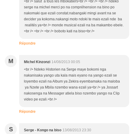
<br /> salut a tous les mbokatiers<br /> <br /> <br /> ndeko
serge na michel merci po na compréhension na bino po
nakomaki que ezali constat.nabangaki mingi avant na se
decider ya kokoma.nakangi moto ndoki te mais ezali nde ba
realités ya<br /> monde musical ezali na ba makambo ebele.
<br /> <br /> <br /> boboto kati na biso<br />
Répondre
M
Michel Kinzonzi
14/08/2013 00:05
<br /> Ndeko Historien na Serge maye bokomi nga
nakanisaka yango uta kala mais eyano na yango ezali se
loyembo ezali na Album ya Zekira eyembamaka na maloba
ya Nzete ya Mbila nzembo wana ezali ya<br /> ya Jossart
nakosenga na Messager atiela biso nzembo yango na Clip
video pe ezali.<br />
Répondre
S
Serge - Kongo na biso
13/08/2013 23:30