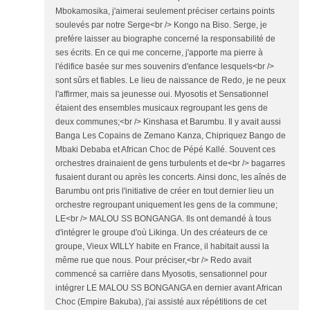
Mbokamosika, j'aimerai seulement préciser certains points
soulevés par notre Serge<br /> Kongo na Biso. Serge, je
prefére laisser au biographe concerné la responsabilité de
ses écrits. En ce qui me concerne, j'apporte ma pierre à
l'édifice basée sur mes souvenirs d'enfance lesquels<br />
sont sûrs et fiables. Le lieu de naissance de Redo, je ne peux
l'affirmer, mais sa jeunesse oui. Myosotis et Sensationnel
étaient des ensembles musicaux regroupant les gens de
deux communes;<br /> Kinshasa et Barumbu. Il y avait aussi
Banga Les Copains de Zemano Kanza, Chipriquez Bango de
Mbaki Debaba et African Choc de Pépé Kallé. Souvent ces
orchestres drainaient de gens turbulents et de<br /> bagarres
fusaient durant ou après les concerts. Ainsi donc, les aînés de
Barumbu ont pris l'initiative de créer en tout dernier lieu un
orchestre regroupant uniquement les gens de la commune;
LE<br /> MALOU SS BONGANGA. Ils ont demandé à tous
d'intégrer le groupe d'où Likinga. Un des créateurs de ce
groupe, Vieux WILLY habite en France, il habitait aussi la
même rue que nous. Pour préciser,<br /> Redo avait
commencé sa carrière dans Myosotis, sensationnel pour
intégrer LE MALOU SS BONGANGA en dernier avant African
Choc (Empire Bakuba), j'ai assisté aux répétitions de cet