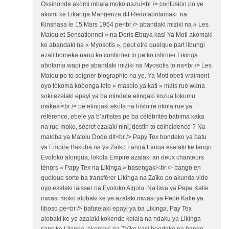
Ossinonde akomi mbala moko nazui<br /> confusion po ye
akomi ke Likanga Mangenza dit Redo abotamaki na
Kinshasa le 15 Mars 1954 pe<br /> abandaki miziki na « Les
Malou et Sensationnel » na Doris Ebuya kasi Ya Moti akomaki
ke abandaki na « Myosotis », peut etre quelque part libungi
ezali bomeka nanu ko confirmer to pe ko infirmer Likinga
abotama wapi pe abandaki miziki na Myosotis to na<br /> Les
Malou po to soigner biographie na ye. Ya Moti obeti vraiment
oyo tokoma kobenga lelo « masolo ya kati » mais rue wana
soki ezalaki epayi ya ba mindele elingaki kozua lokumu
makasi<br /> pe elingaki ekota na histoire okola rue ya
référence, ebele ya b’artistes pe ba célébrités babima kaka
na rue moko, secret ezalaki nini, destin to coïncidence ? Na
maloba ya Matolu Dode dit<br /> Papy Tex bondeko ya batu
ya Empire Bakuba na ya Zaïko Langa Langa esalaki ke tango
Evoloko alongua, lokola Empire azalaki an deux chanteurs
ténors « Papy Tex na Likinga » basengaki<br /> bango en
quelque sorte ba transférer Likinga na Zaïko po akunda vide
oyo ezalaki laisser na Evoloko Aïgolo. Na liwa ya Pepe Kalle
mwasi moko alobaki ke ye azalaki mwasi ya Pepe Kalle ya
liboso pe<br /> bafutelaki epayi ya ba Likinga. Pay Tex
alobaki ke ye azalaki kokende kolala na ndaku ya Likinga
sans ke Likinga, akomaki na Zaïko kasi bondeko na bango