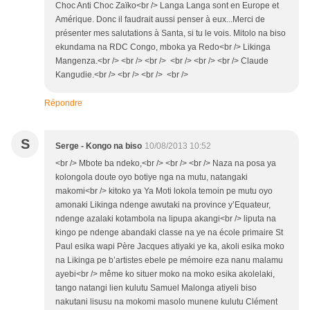
Choc Anti Choc Zaïko<br /> Langa Langa sont en Europe et
Amérique. Donc il faudrait aussi penser à eux...Merci de
présenter mes salutations à Santa, si tu le vois. Mitolo na biso
ekundama na RDC Congo, mboka ya Redo<br /> Likinga
Mangenza.<br /> <br /> <br /> <br /> <br /> <br /> Claude
Kangudie.<br /> <br /> <br /> <br />
Répondre
S
Serge - Kongo na biso
10/08/2013 10:52
<br /> Mbote ba ndeko,<br /> <br /> <br /> Naza na posa ya
kolongola doute oyo botiye nga na mutu, natangaki
makomi<br /> kitoko ya Ya Moti lokola temoin pe mutu oyo
amonaki Likinga ndenge awutaki na province y’Equateur,
ndenge azalaki kotambola na lipupa akangi<br /> liputa na
kingo pe ndenge abandaki classe na ye na école primaire St
Paul esika wapi Père Jacques atiyaki ye ka, akoli esika moko
na Likinga pe b’artistes ebele pe mémoire eza nanu malamu
ayebi<br /> même ko situer moko na moko esika akolelaki,
tango natangi lien kulutu Samuel Malonga atiyeli biso
nakutani lisusu na mokomi masolo munene kulutu Clément