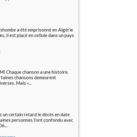
Tshombe a été emprisonné en Algérie
, il est placé en cellule dans un pays
I
haque chanson a une histoire.
certaines chansons demeurent
verses. Mais «...
 certain retard le décès en date
rtaines personnes l’ont confondu avec
6...