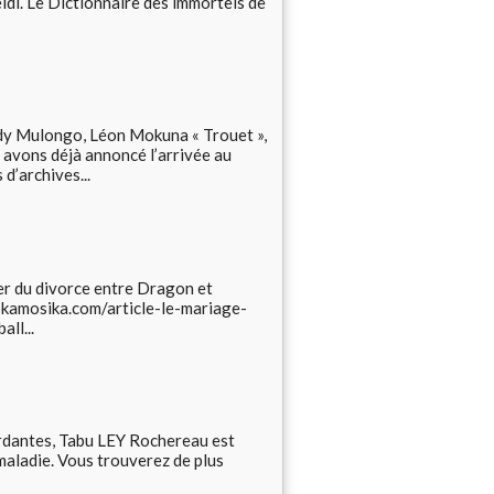
eidi. Le Dictionnaire des immortels de
Mulongo, Léon Mokuna « Trouet »,
 avons déjà annoncé l’arrivée au
d’archives...
r du divorce entre Dragon et
bokamosika.com/article-le-mariage-
ll...
antes, Tabu LEY Rochereau est
maladie. Vous trouverez de plus