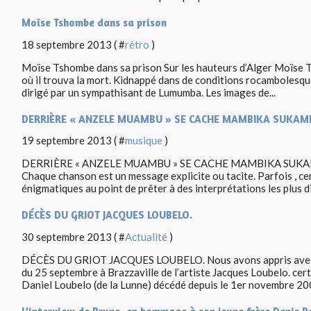
Moïse Tshombe dans sa prison
18 septembre 2013 ( #
rétro
)
Moïse Tshombe dans sa prison Sur les hauteurs d’Alger Moïse 
où il trouva la mort. Kidnappé dans de conditions rocambolesques
dirigé par un sympathisant de Lumumba. Les images de...
DERRIÈRE « ANZELE MUAMBU » SE CACHE MAMBIKA SUKAM
19 septembre 2013 ( #
musique
)
DERRIÈRE « ANZELE MUAMBU » SE CACHE MAMBIKA SUKAMI C
Chaque chanson est un message explicite ou tacite. Parfois , 
énigmatiques au point de prêter à des interprétations les plus di
DÉCÈS DU GRIOT JACQUES LOUBELO.
30 septembre 2013 ( #
Actualité
)
DÉCÈS DU GRIOT JACQUES LOUBELO. Nous avons appris avec un
du 25 septembre à Brazzaville de l’artiste Jacques Loubelo. ce
Daniel Loubelo (de la Lunne) décédé depuis le 1er novembre 200