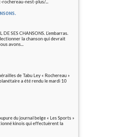
-rochereau-nest-plus/...
ANSONS.
DE SES CHANSONS. L’embarras.
électionner la chanson qui devrait
ous avons...
nérailles de Tabu Ley « Rochereau »
lanétaire a été rendu le mardi 10
upure du journal belge « Les Sports »
tionné kinois qui effectuèrent la