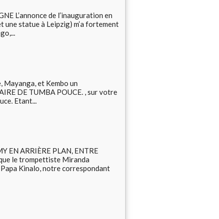
L’annonce de l’inauguration en
t une statue à Leipzig) m’a fortement
o,...
e, Mayanga, et Kembo un
INÉRAIRE DE TUMBA POUCE. , sur votre
ce. Etant...
Y EN ARRIÈRE PLAN, ENTRE
e le trompettiste Miranda
 Papa Kinalo, notre correspondant