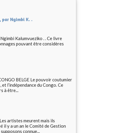
, par Ngimbi K. .
r Ngimbi Kalumvueziko . . Ce livre
sonnages pouvant être considères
ONGO BELGE Le pouvoir coutumier
n, et l’indépendance du Congo. Ce
 à être...
rtistes meurent mais ils
é il y a un an le Comité de Gestion
supposons connue...