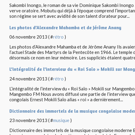
Sakombi Inongo, le roman de sa vie Dominique Sakombi Inongo a
verve oratoire. Mobutu qui déjà à l’époque comprend l’importan
son régime se sert avec avidité de son talent d’orateur pour...
Les photos d’Alexandre Mahamba et de Jérôme Anany
06 novembre 2013 ( #
rétro
)
Les photos d’Alexandre Mahamba et de Jérôme Anany Ils avaien
l’actuel Stade des Martyrs de la Pentecôte en 1966. Le temple 
désormais ce nom en leur mémoire. Les suppliciés étaient quatre
L’intégralité de l’interview du « Roi Saïo » Mokili sur Ma
24 novembre 2013 ( #
rétro
)
L’intégralité de l’interview du « Roi Saïo » Mokili sur Mangembo
Mangembo FM Nous avons diffusé une partie de l’interview que l
congolais Ernest Mokili Saïo alias « roi » a dernièrement...
Dictionnaire des immortels de la musique congolaise mode
23 novembre 2013 ( #
musique
)
Dictionnaire des immortels de la musique congolaise moderne Be