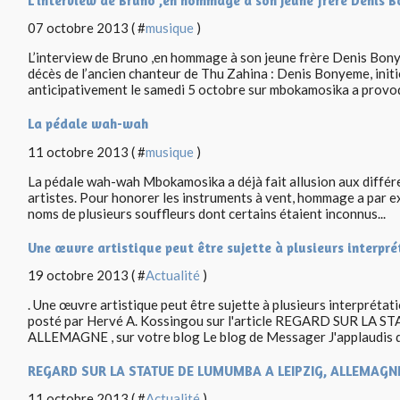
L’interview de Bruno ,en hommage à son jeune frère Denis 
07 octobre 2013 ( #
musique
)
L’interview de Bruno ,en hommage à son jeune frère Denis B
décès de l’ancien chanteur de Thu Zahina : Denis Bonyeme, initi
anticipativement le samedi 5 octobre sur mbokamosika a provoq
La pédale wah-wah
11 octobre 2013 ( #
musique
)
La pédale wah-wah Mbokamosika a déjà fait allusion aux différe
artistes. Pour honorer les instruments à vent, hommage a par e
noms de plusieurs souffleurs dont certains étaient inconnus...
Une œuvre artistique peut être sujette à plusieurs interpré
19 octobre 2013 ( #
Actualité
)
. Une œuvre artistique peut être sujette à plusieurs interprétat
posté par Hervé A. Kossingou sur l'article REGARD SUR LA
ALLEMAGNE , sur votre blog Le blog de Messager J'applaudis d
REGARD SUR LA STATUE DE LUMUMBA A LEIPZIG, ALLEMAGN
11 octobre 2013 ( #
Actualité
)