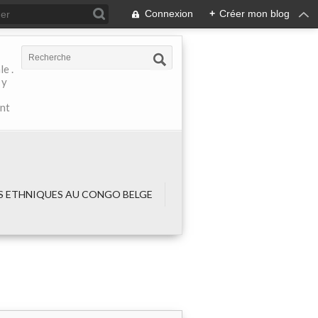
Connexion
+
Créer mon blog
e .
 y
ant
 ETHNIQUES AU CONGO BELGE