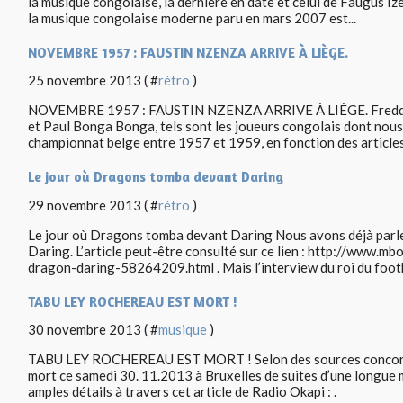
la musique congolaise, la dernière en date et celui de Faugus Iz
la musique congolaise moderne paru en mars 2007 est...
NOVEMBRE 1957 : FAUSTIN NZENZA ARRIVE À LIÈGE.
25 novembre 2013 ( #
rétro
)
NOVEMBRE 1957 : FAUSTIN NZENZA ARRIVE À LIÈGE. Freddy 
et Paul Bonga Bonga, tels sont les joueurs congolais dont nous
championnat belge entre 1957 et 1959, en fonction des articles 
Le jour où Dragons tomba devant Daring
29 novembre 2013 ( #
rétro
)
Le jour où Dragons tomba devant Daring Nous avons déjà parle
Daring. L’article peut-être consulté sur ce lien : http://www.m
dragon-daring-58264209.html . Mais l’interview du roi du footba
TABU LEY ROCHEREAU EST MORT !
30 novembre 2013 ( #
musique
)
TABU LEY ROCHEREAU EST MORT ! Selon des sources concord
mort ce samedi 30. 11.2013 à Bruxelles de suites d’une longue 
amples détails à travers cet article de Radio Okapi : .