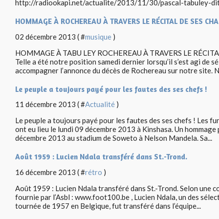
http://radiookapi.net/actualite/2013/11/30/pascal-tabuley-dit
HOMMAGE À ROCHEREAU À TRAVERS LE RÉCITAL DE SES CH
02 décembre 2013 ( #
musique
)
HOMMAGE À TABU LEY ROCHEREAU À TRAVERS LE RÉCITAL 
Telle a été notre position samedi dernier lorsqu’il s’est agi de s
accompagner l’annonce du décès de Rochereau sur notre site. N
Le peuple a toujours payé pour les fautes des ses chefs !
11 décembre 2013 ( #
Actualité
)
Le peuple a toujours payé pour les fautes des ses chefs ! Les fu
ont eu lieu le lundi 09 décembre 2013 à Kinshasa. Un hommage p
décembre 2013 au stadium de Soweto à Nelson Mandela. Sa...
Août 1959 : Lucien Ndala transféré dans St.-Trond.
16 décembre 2013 ( #
rétro
)
Août 1959 : Lucien Ndala transféré dans St.-Trond. Selon une co
fournie par l’Asbl : www.foot100.be , Lucien Ndala, un des sélec
tournée de 1957 en Belgique, fut transféré dans l’équipe...