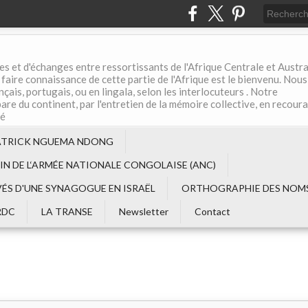
es et d'échanges entre ressortissants de l'Afrique Centrale et Austral
aire connaissance de cette partie de l'Afrique est le bienvenu. Nous
çais, portugais, ou en lingala, selon les interlocuteurs . Notre
are du continent, par l'entretien de la mémoire collective, en recour
té
ATRICK NGUEMA NDONG
EIN DE L‘ARMÉE NATIONALE CONGOLAISE (ANC)
VÉS D'UNE SYNAGOGUE EN ISRAËL
ORTHOGRAPHIE DES NOMS
RDC
LA TRANSE
Newsletter
Contact