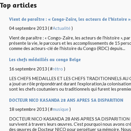
Top articles
Vient de paraître : « Congo-Zaïre, les acteurs de l’histoire »
04 septembre 2013 ( #
Actualité
)
Vient de paraître : « Congo-Zaïre, les acteurs de l’histoire », pa
présente la vie, le parcours et les accomplissements de 15 per
comme des acteurs-clé de l’histoire du Congo (RDC) depuis...
Les chefs médaillés au congo Belge
16 septembre 2013 ( #
rétro
)
LES CHEFS MEDAILLES ET LES CHEFS TRADITIONNELS AU C
a joué un rôle prépondérant durant l’exploration,la colonisatio
sont les chefs coutumiers ou traditionnels qui furent les premiers
DOCTEUR NICO KASANDA 28 ANS APRES SA DISPARITION
18 septembre 2013 ( #
musique
)
DOCTEUR NICO KASANDA 28 ANS APRES SA DISPARITION Les a
survivent à travers leurs œuvres. C’est pourquoi nous avons cré
des œuvres de Docteur NICO pour perpétuer sa mémoire. Nous 