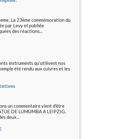
Bonyeme.
onyeme. La 23ème commémoration du
ée par Levy et publiée
uées des réactions...
nts instruments qu’utilisent nos
xemple été rendu aux cuivres et les
tations
ions un commentaire vient d'être
 STATUE DE LUMUMBA A LEIPZIG,
es deux...
E