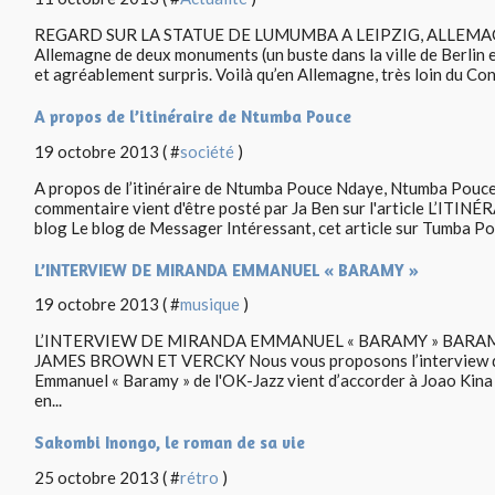
REGARD SUR LA STATUE DE LUMUMBA A LEIPZIG, ALLEMAGNE 
Allemagne de deux monuments (un buste dans la ville de Berlin e
et agréablement surpris. Voilà qu’en Allemagne, très loin du Cong
A propos de l’itinéraire de Ntumba Pouce
19 octobre 2013 ( #
société
)
A propos de l’itinéraire de Ntumba Pouce Ndaye, Ntumba Pouc
commentaire vient d'être posté par Ja Ben sur l'article L’IT
blog Le blog de Messager Intéressant, cet article sur Tumba Pou
L’INTERVIEW DE MIRANDA EMMANUEL « BARAMY »
19 octobre 2013 ( #
musique
)
L’INTERVIEW DE MIRANDA EMMANUEL « BARAMY » BARAM
JAMES BROWN ET VERCKY Nous vous proposons l’interview qu
Emmanuel « Baramy » de l'OK-Jazz vient d’accorder à Joao Kina
en...
Sakombi Inongo, le roman de sa vie
25 octobre 2013 ( #
rétro
)