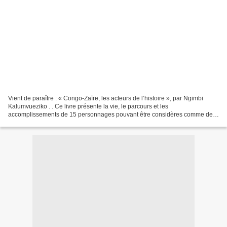
Vient de paraître : « Congo-Zaïre, les acteurs de l’histoire », par Ngimbi
Kalumvueziko . . Ce livre présente la vie, le parcours et les
accomplissements de 15 personnages pouvant être considères comme des
acteurs-clé de l’histoire du Congo (RDC) depuis...