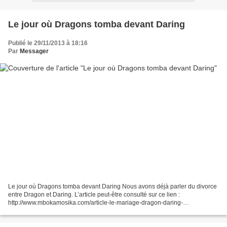
Le jour où Dragons tomba devant Daring
Publié le 29/11/2013 à 18:16
Par
Messager
Le jour où Dragons tomba devant Daring Nous avons déjà parler du divorce
entre Dragon et Daring. L’article peut-être consulté sur ce lien :
http://www.mbokamosika.com/article-le-mariage-dragon-daring-
58264209.html . Mais l’interview du roi du football...