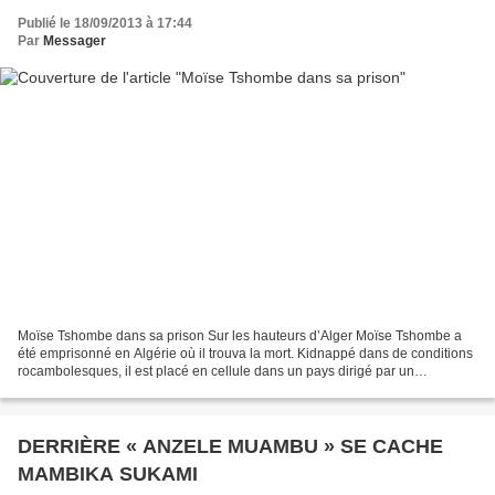
Publié le 18/09/2013 à 17:44
Par
Messager
Moïse Tshombe dans sa prison Sur les hauteurs d’Alger Moïse Tshombe a
été emprisonné en Algérie où il trouva la mort. Kidnappé dans de conditions
rocambolesques, il est placé en cellule dans un pays dirigé par un
sympathisant de Lumumba. Les images de...
DERRIÈRE « ANZELE MUAMBU » SE CACHE
MAMBIKA SUKAMI