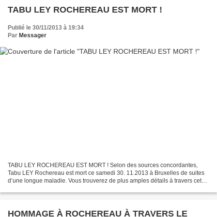
TABU LEY ROCHEREAU EST MORT !
Publié le 30/11/2013 à 19:34
Par
Messager
TABU LEY ROCHEREAU EST MORT ! Selon des sources concordantes,
Tabu LEY Rochereau est mort ce samedi 30. 11.2013 à Bruxelles de suites
d’une longue maladie. Vous trouverez de plus amples détails à travers cet
article de Radio Okapi : . http://radiookapi.net/actualite/2013/11/30/pascal-
tabuley-dit-rochereau-nest-plus/...
HOMMAGE À ROCHEREAU À TRAVERS LE