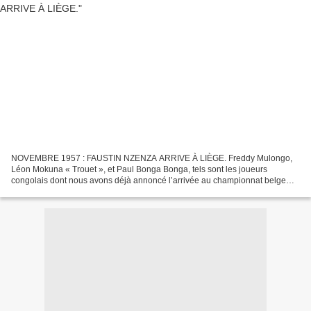
NOVEMBRE 1957 : FAUSTIN NZENZA ARRIVE À LIÈGE. Freddy Mulongo,
Léon Mokuna « Trouet », et Paul Bonga Bonga, tels sont les joueurs
congolais dont nous avons déjà annoncé l’arrivée au championnat belge
entre 1957 et 1959, en fonction des articles d’archives...