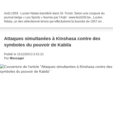
Août 1959 : Lucien Ndala transféré dans St.-Trond. Selon une coupure du
journal belge « Les Sports » fournie par l’Asbl : www.foot100.be , Lucien
Ndala, un des sélectionné kinois qui effectuèrent la tournée de 1957 en
Belgique, fut transféré dans l’équipe...
Attaques simultanées à Kinshasa contre des
symboles du pouvoir de Kabila
Publié le 31/12/2013 à 01:21
Par
Messager