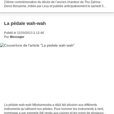
23ème commémoration du décès de l’ancien chanteur de Thu Zahina :
Denis Bonyeme, initiée par Levy et publiée anticipativement le samedi 5
octobre sur mbokamosika a provoquées des réactions...
La pédale wah-wah
Publié le 11/10/2013 à 12:46
Par
Messager
La pédale wah-wah Mbokamosika a déjà fait allusion aux différents
instruments qu’utilisent nos artistes. Pour honorer les instruments à vent,
hommage a par exemple été rendu aux cuivres et les noms de plusieurs