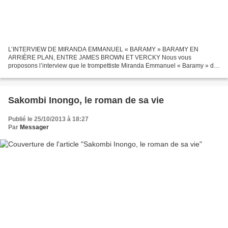
L’INTERVIEW DE MIRANDA EMMANUEL « BARAMY » BARAMY EN
ARRIÈRE PLAN, ENTRE JAMES BROWN ET VERCKY Nous vous
proposons l’interview que le trompettiste Miranda Emmanuel « Baramy » de
l'OK-Jazz vient d’accorder à Joao Kina Papa Kinalo, notre correspondant
en...
Sakombi Inongo, le roman de sa vie
Publié le 25/10/2013 à 18:27
Par
Messager