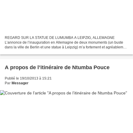
REGARD SUR LA STATUE DE LUMUMBA A LEIPZIG, ALLEMAGNE
L’annonce de l’inauguration en Allemagne de deux monuments (un buste
dans la ville de Berlin et une statue à Leipzig) m’a fortement et agréablement
surpris. Voilà qu’en Allemagne, très loin du Congo,...
A propos de l’itinéraire de Ntumba Pouce
Publié le 19/10/2013 à 15:21
Par
Messager