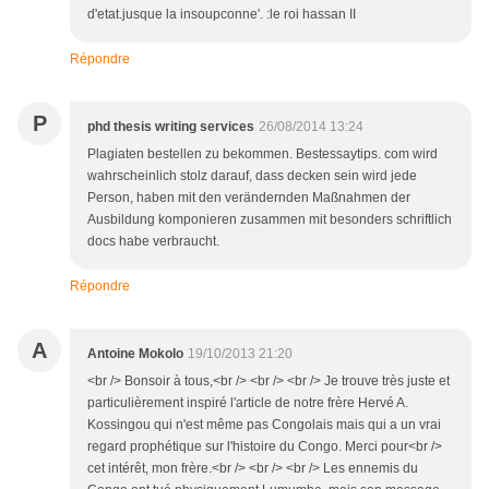
d'etat.jusque la insoupconne'. :le roi hassan II
Répondre
P
phd thesis writing services
26/08/2014 13:24
Plagiaten bestellen zu bekommen. Bestessaytips. com wird
wahrscheinlich stolz darauf, dass decken sein wird jede
Person, haben mit den verändernden Maßnahmen der
Ausbildung komponieren zusammen mit besonders schriftlich
docs habe verbraucht.
Répondre
A
Antoine Mokolo
19/10/2013 21:20
<br /> Bonsoir à tous,<br /> <br /> <br /> Je trouve très juste et
particulièrement inspiré l'article de notre frère Hervé A.
Kossingou qui n'est même pas Congolais mais qui a un vrai
regard prophétique sur l'histoire du Congo. Merci pour<br />
cet intérêt, mon frère.<br /> <br /> <br /> Les ennemis du