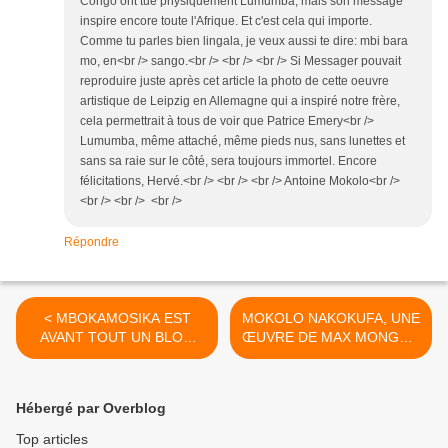
Congo ont tué physiquement Lumumba, mais son message
inspire encore toute l'Afrique. Et c'est cela qui importe.
Comme tu parles bien lingala, je veux aussi te dire: mbi bara
mo, en<br /> sango.<br /> <br /> <br /> Si Messager pouvait
reproduire juste après cet article la photo de cette oeuvre
artistique de Leipzig en Allemagne qui a inspiré notre frère,
cela permettrait à tous de voir que Patrice Emery<br />
Lumumba, même attaché, même pieds nus, sans lunettes et
sans sa raie sur le côté, sera toujours immortel. Encore
félicitations, Hervé.<br /> <br /> <br /> Antoine Mokolo<br />
<br /> <br /> <br />
Répondre
< MBOKAMOSIKA EST
MOKOLO NAKOKUFA, UNE
AVANT TOUT UN BLOG
ŒUVRE DE MAX MONGALI
DES SOUVENIRS.
? >
Hébergé par Overblog
Top articles