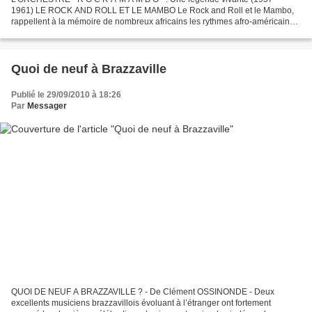
1961) LE ROCK AND ROLL ET LE MAMBO Le Rock and Roll et le Mambo,
rappellent à la mémoire de nombreux africains les rythmes afro-américains
des années 50, qui ont fait voler en éclat les...
Quoi de neuf à Brazzaville
Publié le 29/09/2010 à 18:26
Par
Messager
QUOI DE NEUF A BRAZZAVILLE ? - De Clément OSSINONDE - Deux
excellents musiciens brazzavillois évoluant à l’étranger ont fortement