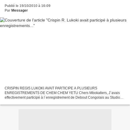
Publié le 19/10/2010 à 16:09
Par
Messager
CRISPIN REGIS LUKOKI AVAIT PARTICIPE A PLUSIEURS
ENREGISTREMENTS DE CHEM CHEM YETU Chers Mbokatiers, J´avais
effectivement participé à l´enregistrement de Debout Congolais au Studio
Télé Star.Mais il faut souligner que notre Hymne se trouve dans l´album...