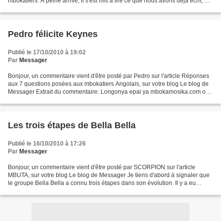
mbokatiers. A peine arrivé, il s'est mis à lire ce que nous avons déjà écrit, et
y a trouvé quelques raretés qui manquaient...
Pedro félicite Keynes
Publié le 17/10/2010 à 19:02
Par
Messager
Bonjour, un commentaire vient d'être posté par Pedro sur l'article Réponses
aux 7 questions posées aux mbokatiers Angolais, sur votre blog Le blog de
Messager Extrait du commentaire: Longonya epai ya mbokamosika.com oyo
azali kokundola makambo, ba evenements,...
Les trois étapes de Bella Bella
Publié le 16/10/2010 à 17:26
Par
Messager
Bonjour, un commentaire vient d'être posté par SCORPION sur l'article
MBUTA, sur votre blog Le blog de Messager Je tiens d'abord à signaler que
le groupe Bella Bella a connu trois étapes dans son évolution. Il y a eu
d'abord le Bella Bella aux éditions...