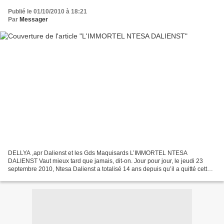
Publié le 01/10/2010 à 18:21
Par
Messager
DELLYA ,apr Dalienst et les Gds Maquisards L’IMMORTEL NTESA
DALIENST Vaut mieux tard que jamais, dit-on. Jour pour jour, le jeudi 23
septembre 2010, Ntesa Dalienst a totalisé 14 ans depuis qu’il a quitté cette
terre des hommes. Il est mort le 23 septembre...