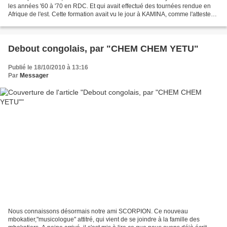
les années '60 à '70 en RDC. Et qui avait effectué des tournées rendue en
Afrique de l'est. Cette formation avait vu le jour à KAMINA, comme l'atteste
son style influencé par L'ok-Jazz...
Debout congolais, par "CHEM CHEM YETU"
Publié le 18/10/2010 à 13:16
Par
Messager
Nous connaissons désormais notre ami SCORPION. Ce nouveau
mbokatier,"musicologue" attitré, qui vient de se joindre à la famille des