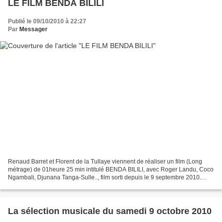
LE FILM BENDA BILILI
Publié le 09/10/2010 à 22:27
Par
Messager
Renaud Barret et Florent de la Tullaye viennent de réaliser un film (Long
métrage) de 01heure 25 min intitulé BENDA BILILI, avec Roger Landu, Coco
Ngambali, Djunana Tanga-Sulle.., film sorti depuis le 9 septembre 2010.
L'histoire de ce film tourne autour...
La sélection musicale du samedi 9 octobre 2010