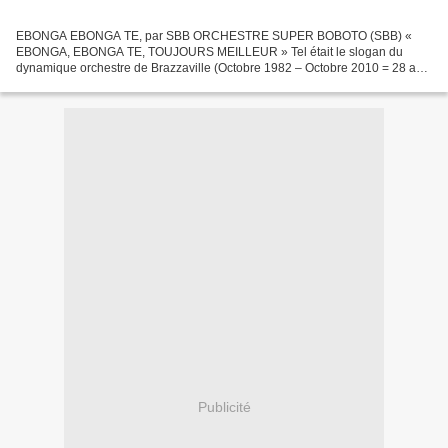
EBONGA EBONGA TE, par SBB ORCHESTRE SUPER BOBOTO (SBB) «
EBONGA, EBONGA TE, TOUJOURS MEILLEUR » Tel était le slogan du
dynamique orchestre de Brazzaville (Octobre 1982 – Octobre 2010 = 28 ans
déjà) L’ Orchestre SUPER BOBOTO, compte parmi les grands orchestres...
Publicité