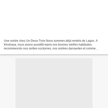
Une soirée chez Un-Deux-Trois Nous sommes déjà rentrés de Lagos. A
Kinshasa, nous avons aussitôt repris nos bonnes vieilles habitudes,
recommencés nos sorties nocturnes, nos soirées dansantes et comme
chaque week-end, nous prenons le pouls de la capitale...