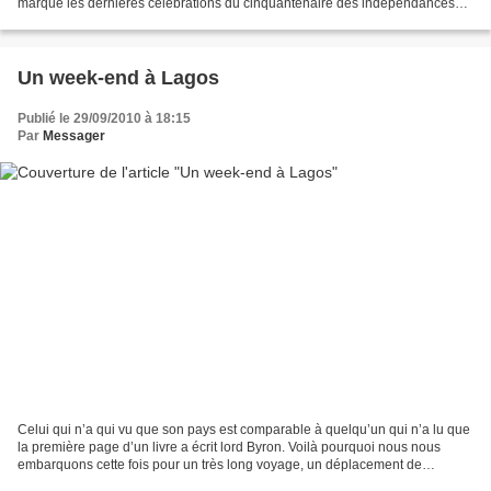
marqué les dernières célébrations du cinquantenaire des indépendances
africaines, par la sortie de deux albums de grande...
Un week-end à Lagos
Publié le 29/09/2010 à 18:15
Par
Messager
Celui qui n’a qui vu que son pays est comparable à quelqu’un qui n’a lu que
la première page d’un livre a écrit lord Byron. Voilà pourquoi nous nous
embarquons cette fois pour un très long voyage, un déplacement de
plusieurs milliers de kilomètres. Voilà...