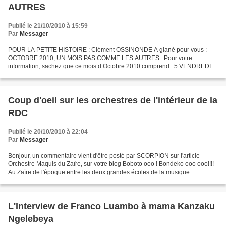
AUTRES
Publié le 21/10/2010 à 15:59
Par
Messager
POUR LA PETITE HISTOIRE : Clément OSSINONDE A glané pour vous :
OCTOBRE 2010, UN MOIS PAS COMME LES AUTRES : Pour votre
information, sachez que ce mois d’Octobre 2010 comprend : 5 VENDREDIS,
5 SAMEDIS et 5 DIMANCHES Ou (5 Weekends) Vous allez me dire...
Coup d'oeil sur les orchestres de l'intérieur de la
RDC
Publié le 20/10/2010 à 22:04
Par
Messager
Bonjour, un commentaire vient d'être posté par SCORPION sur l'article
Orchestre Maquis du Zaïre, sur votre blog Boboto ooo ! Bondeko ooo ooo!!!!
Au Zaïre de l'époque entre les deux grandes écoles de la musique
Congolaise moderne apparaissent comme des...
L'Interview de Franco Luambo à mama Kanzaku
Ngelebeya