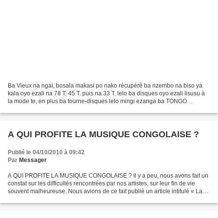
Ba Vieux na ngai, bosala makasi po nako récupéré ba nzembo na biso ya
kala oyo ezali na 78 T. 45 T. puis na 33 T. lelo ba disques oyo ezali lisusu à
la mode te, en plus ba tourne-disques lelo mingi ezanga ba TONGO
(aiguilles), donc ba disques oyo ebetamaka...
A QUI PROFITE LA MUSIQUE CONGOLAISE ?
Publié le 04/10/2010 à 09:42
Par
Messager
A QUI PROFITE LA MUSIQUE CONGOLAISE ? Il y a peu, nous avons fait un
constat sur les difficultés rencontrées par nos artistes, sur leur fin de vie
souvent malheureuse. Nous avions de ce fait publié un article intitulé « La
triste fin de nos vedettes »....