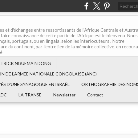
es et d'échanges entre ressortissants de l'Afrique Centrale et Austral
aire connaissance de cette partie de l'Afrique est le bienvenu. Nous
çais, portugais, ou en lingala, selon les interlocuteurs . Notre
are du continent, par l'entretien de la mémoire collective, en recour
té
ATRICK NGUEMA NDONG
EIN DE L‘ARMÉE NATIONALE CONGOLAISE (ANC)
VÉS D'UNE SYNAGOGUE EN ISRAËL
ORTHOGRAPHIE DES NOMS
RDC
LA TRANSE
Newsletter
Contact