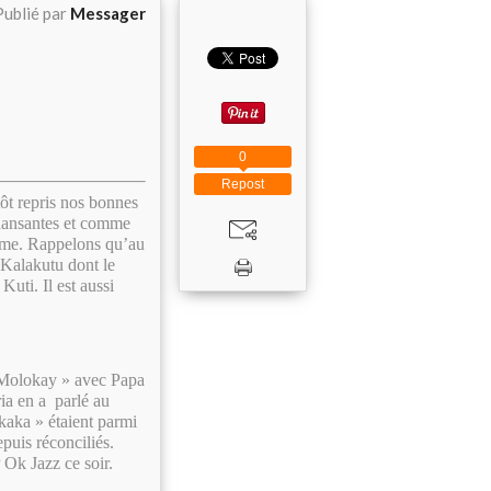
Publié par
Messager
0
Repost
ôt repris nos bonnes
 dansantes et comme
’âme. Rappelons qu’au
e Kalakutu dont le
uti. Il est aussi
e Molokay » avec Papa
a en a parlé au
kaka » étaient parmi
puis réconciliés.
 Ok Jazz ce soir.