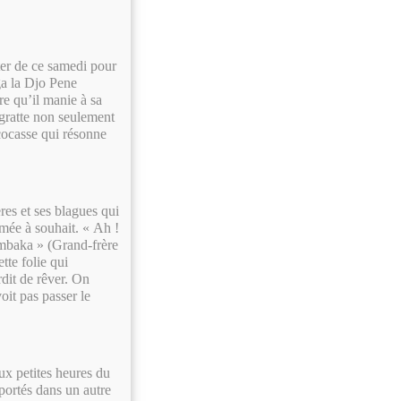
ter de ce samedi pour
ga la Djo Pene
re qu’il manie à sa
 gratte non seulement
 cocasse qui résonne
res et ses blagues qui
imée à souhait. « Ah !
umbaka » (Grand-frère
te folie qui
rdit de rêver. On
oit pas passer le
ux petites heures du
portés dans un autre