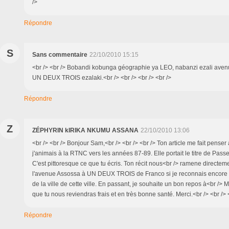
/>
Répondre
S
Sans commentaire
22/10/2010 15:15
<br /> <br /> Bobandi kobunga géographie ya LEO, nabanzi ezali ave
UN DEUX TROIS ezalaki.<br /> <br /> <br /> <br />
Répondre
Z
ZÉPHYRIN kIRIKA NKUMU ASSANA
22/10/2010 13:06
<br /> <br /> Bonjour Sam,<br /> <br /> <br /> Ton article me fait pense
j'animais à la RTNC vers les années 87-89. Elle portait le titre de Passe
C'est pittoresque ce que tu écris. Ton récit nous<br /> ramene directem
l'avenue Assossa à UN DEUX TROIS de Franco si je reconnais encore b
de la ville de cette ville. En passant, je souhaite un bon repos à<br /> M
que tu nous reviendras frais et en très bonne santé. Merci.<br /> <br /> <
Répondre