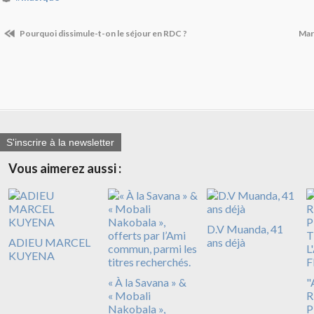
Pourquoi dissimule-t-on le séjour en RDC ?
Mar
S'inscrire à la newsletter
Vous aimerez aussi :
D.V Muanda, 41
ADIEU MARCEL
ans déjà
KUYENA
« À la Savana » &
"
« Mobali
R
Nakobala »,
P