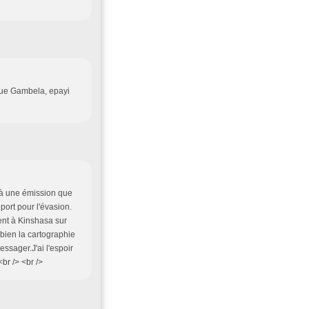
nue Gambela, epayi
r à une émission que
port pour l'évasion.
ent à Kinshasa sur
ien la cartographie
essager.J'ai l'espoir
br /> <br />