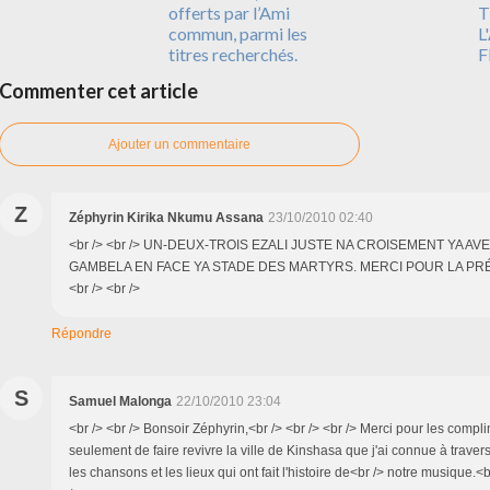
offerts par l’Ami
T
commun, parmi les
L
titres recherchés.
F
Commenter cet article
Ajouter un commentaire
Z
Zéphyrin Kirika Nkumu Assana
23/10/2010 02:40
<br /> <br /> UN-DEUX-TROIS EZALI JUSTE NA CROISEMENT YA A
GAMBELA EN FACE YA STADE DES MARTYRS. MERCI POUR LA PRÉCIS
<br /> <br />
Répondre
S
Samuel Malonga
22/10/2010 23:04
<br /> <br /> Bonsoir Zéphyrin,<br /> <br /> <br /> Merci pour les compl
seulement de faire revivre la ville de Kinshasa que j'ai connue à travers
les chansons et les lieux qui ont fait l'histoire de<br /> notre musique.<b