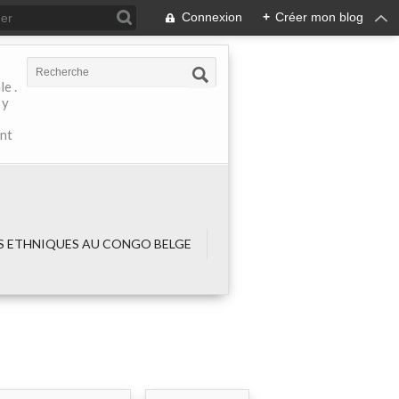
Connexion
+
Créer mon blog
e .
 y
ant
 ETHNIQUES AU CONGO BELGE