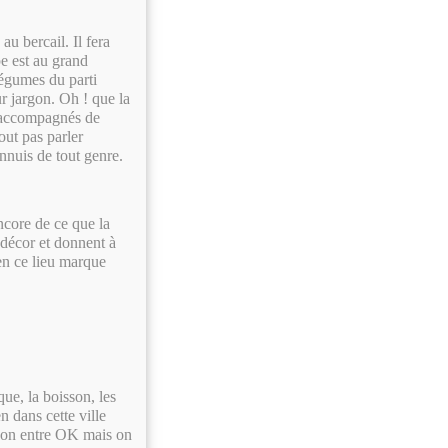
au bercail. Il fera
e est au grand
légumes du parti
ur jargon. Oh ! que la
ce accompagnés de
out pas parler
ennuis de tout genre.
ncore de ce que la
 décor et donnent à
en ce lieu marque
que, la boisson, les
n dans cette ville
 on entre OK mais on