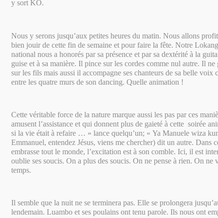
y sort KO.
Nous y serons jusqu’aux petites heures du matin. Nous allons profi
bien jouir de cette fin de semaine et pour faire la fête. Notre Lokan
national nous a honorés par sa présence et par sa dextérité à la guita
guise et à sa manière. Il pince sur les cordes comme nul autre. Il ne
sur les fils mais aussi il accompagne ses chanteurs de sa belle voix
entre les quatre murs de son dancing. Quelle animation !
Cette véritable force de la nature marque aussi les pas par ces maniè
amusent l’assistance et qui donnent plus de gaieté à cette soirée an
si la vie était à refaire … » lance quelqu’un; « Ya Manuele wiza k
Emmanuel, entendez Jésus, viens me chercher) dit un autre. Dans cet
embrasse tout le monde, l’excitation est à son comble. Ici, il est inte
oublie ses soucis. On a plus des soucis. On ne pense à rien. On ne v
temps.
Il semble que la nuit ne se terminera pas. Elle se prolongera jusqu’a
lendemain. Luambo et ses poulains ont tenu parole. Ils nous ont em