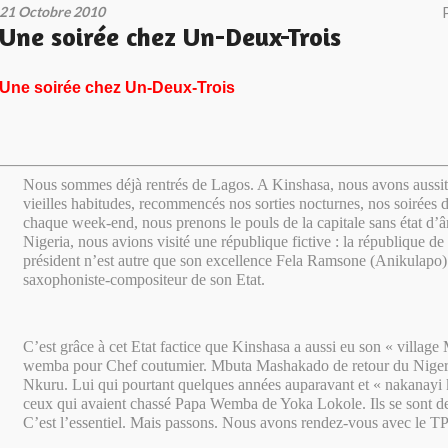
21 Octobre 2010
Une soirée chez Un-Deux-Trois
Une soirée chez Un-Deux-Trois
Nous sommes déjà rentrés de Lagos. A Kinshasa, nous avons aussit
vieilles habitudes, recommencés nos sorties nocturnes, nos soirées
chaque week-end, nous prenons le pouls de la capitale sans état d
Nigeria, nous avions visité une république fictive : la république d
président n’est autre que son excellence Fela Ramsone (Anikulapo) K
saxophoniste-compositeur de son Etat.
C’est grâce à cet Etat factice que Kinshasa a aussi eu son « villag
wemba pour Chef coutumier. Mbuta Mashakado de retour du Nigeri
Nkuru. Lui qui pourtant quelques années auparavant et « nakanayi 
ceux qui avaient chassé Papa Wemba de Yoka Lokole. Ils se sont de
C’est l’essentiel. Mais passons. Nous avons rendez-vous avec le TP