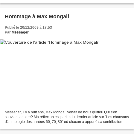
nous,vont s´identifier avec la situation ici...
Hommage à Max Mongali
Publié le 20/12/2009 à 17:53
Par
Messager
Messager, Il y a huit ans, Max Mongali venait de nous quitter! Qui s'en
souvient encore? Ma réflexion est partie du dernier article sur "Les chansons
d'anthologie des années 60, 70, 80" où chacun a apporté sa contribution.
Voici ce qui est dit sur Idi...