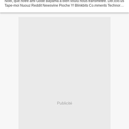
Noël, que notre ami Godé Bayama a bien voulu nous transmettre. Del.icio.us
Tape-moi Nuouz Reddit Newsvine Pioche Y! Blinkbits Co.mments Technorati
Wikio Facebook Google MySpace...
Publicité