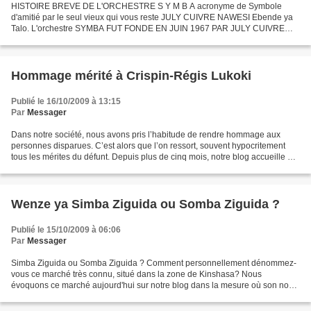
HISTOIRE BREVE DE L'ORCHESTRE S Y M B A acronyme de Symbole
d'amitié par le seul vieux qui vous reste JULY CUIVRE NAWESI Ebende ya
Talo. L'orchestre SYMBA FUT FONDE EN JUIN 1967 PAR JULY CUIVRE
NAWESI SOUS L'APPELLATION DESUPER MABAKU. LES CO-
FONDATEURS...
Hommage mérité à Crispin-Régis Lukoki
Publié le 16/10/2009 à 13:15
Par
Messager
Dans notre société, nous avons pris l’habitude de rendre hommage aux
personnes disparues. C’est alors que l’on ressort, souvent hypocritement
tous les mérites du défunt. Depuis plus de cinq mois, notre blog accueille un
artiste de talent, Crispin-Régis...
Wenze ya Simba Ziguida ou Somba Ziguida ?
Publié le 15/10/2009 à 06:06
Par
Messager
Simba Ziguida ou Somba Ziguida ? Comment personnellement dénommez-
vous ce marché très connu, situé dans la zone de Kinshasa? Nous
évoquons ce marché aujourd'hui sur notre blog dans la mesure où son nom
est intimement lié à l'histoire de notre musique....