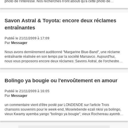
photo de l'intéressé. Nos recherches n'ont abouti qu'à cette photo de
Cobantou des années 1968-1969. Ce qui...
Savon Astral & Toyota: encore deux réclames
entraînantes
Publié le 21/11/2009 à 17:09
Par
Messager
Nous avons dernièrement auditionné "Margarine Blue-Band", une réclame
entraînante réalisée en son temps par la société Marsavco. Aujourd'hui,
nous vous proposons encore deux réclames: Savons Astral, de l'orchestre
Negro-Succès, et "Toyota", de Rochereau...
Bolingo ya bougie ou l'envoûtement en amour
Publié le 21/11/2009 à 16:05
Par
Messager
un commentaire vient d'être posté par LONDENDE sur l'article Trois
chansons souvenirs pour le week-end, Moselebende ezali nkisi ya bolingo,
vieux Kwamy ayemba yango "bolingo ya bougie", vieux Rochereau ayemba
"molangi ya malasi", le Tout Petit Emile Soki...