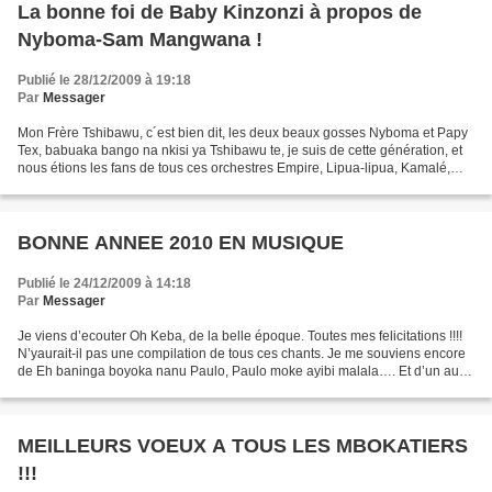
La bonne foi de Baby Kinzonzi à propos de
Nyboma-Sam Mangwana !
Publié le 28/12/2009 à 19:18
Par
Messager
Mon Frère Tshibawu, c´est bien dit, les deux beaux gosses Nyboma et Papy
Tex, babuaka bango na nkisi ya Tshibawu te, je suis de cette génération, et
nous étions les fans de tous ces orchestres Empire, Lipua-lipua, Kamalé,
Bella-bella, Zaïko et consorts,...
BONNE ANNEE 2010 EN MUSIQUE
Publié le 24/12/2009 à 14:18
Par
Messager
Je viens d’ecouter Oh Keba, de la belle époque. Toutes mes felicitations !!!!
N’yaurait-il pas une compilation de tous ces chants. Je me souviens encore
de Eh baninga boyoka nanu Paulo, Paulo moke ayibi malala…. Et d’un autre
(je ne sais pas si c’est...
MEILLEURS VOEUX A TOUS LES MBOKATIERS
!!!