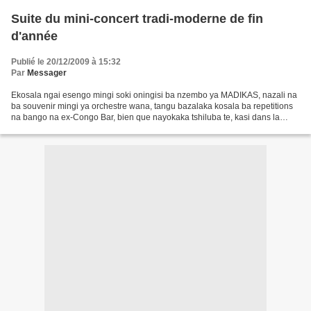
Suite du mini-concert tradi-moderne de fin
d'année
Publié le 20/12/2009 à 15:32
Par
Messager
Ekosala ngai esengo mingi soki oningisi ba nzembo ya MADIKAS, nazali na
ba souvenir mingi ya orchestre wana, tangu bazalaka kosala ba repetitions
na bango na ex-Congo Bar, bien que nayokaka tshiluba te, kasi dans la
musique il y a seulement le rythme...