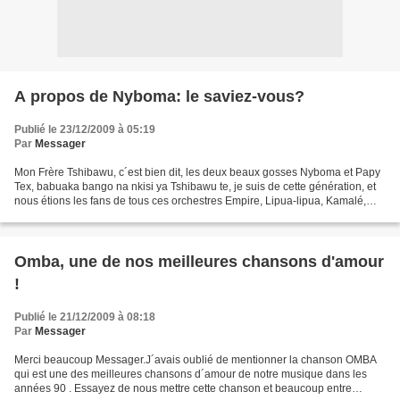
A propos de Nyboma: le saviez-vous?
Publié le 23/12/2009 à 05:19
Par
Messager
Mon Frère Tshibawu, c´est bien dit, les deux beaux gosses Nyboma et Papy
Tex, babuaka bango na nkisi ya Tshibawu te, je suis de cette génération, et
nous étions les fans de tous ces orchestres Empire, Lipua-lipua, Kamalé,
Bella-bella, Zaïko et consorts,...
Omba, une de nos meilleures chansons d'amour
!
Publié le 21/12/2009 à 08:18
Par
Messager
Merci beaucoup Messager.J´avais oublié de mentionner la chanson OMBA
qui est une des meilleures chansons d´amour de notre musique dans les
années 90 . Essayez de nous mettre cette chanson et beaucoup entre