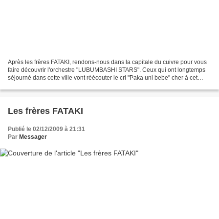
Après les frères FATAKI, rendons-nous dans la capitale du cuivre pour vous
faire découvrir l'orchestre "LUBUMBASHI STARS". Ceux qui ont longtemps
séjourné dans cette ville vont réécouter le cri "Paka uni bebe" cher à cet
ensemble. Nous avons trié deux...
Les frères FATAKI
Publié le 02/12/2009 à 21:31
Par
Messager