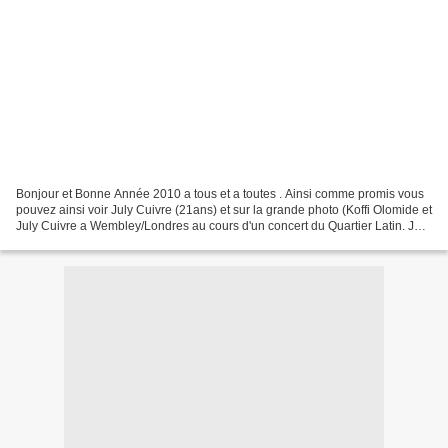
Bonjour et Bonne Année 2010 a tous et a toutes . Ainsi comme promis vous
pouvez ainsi voir July Cuivre (21ans) et sur la grande photo (Koffi Olomide et
July Cuivre a Wembley/Londres au cours d'un concert du Quartier Latin. July
Cuivre ayant joue un morceau...